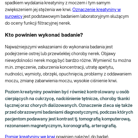
spadkiem wydalania kreatyniny z moczem i tym samym
zwiększeniem jej stężenia we krwi.
Oznaczenie kreatyniny w
surowicy
jest podstawowym badaniem laboratoryjnym służącym
do oceny funkcji filtracyjnej nerek.
Kto powinien wykonać badanie?
Najważniejszymi wskazaniami do wykonania badania jest
podejrzenie ostrej lub przewlekłej choroby nerek. Objawy
niewydolności nerek mogą być bardzo różne. Wymienić tu można
m.in. zmęczenie, zaburzenia koncentracji, utratę apetytu,
nudności, wymioty, obrzęki, opuchnięcia, problemy z oddawaniem
moczu, zmianę zabarwienia moczu, wysokie ciśnienie krwi.
Poziom kreatyniny powinien być również kontrolowany u osób
cierpiących na cukrzycę, nadciśnienie tętnicze, choroby tkanki
łącznej oraz chorych dializowanych. Oznaczenie zleca się także
przed obrazowymi badaniami diagnostycznymi, podczas których
pacjentom podawany jest kontrast tj. tomografią komputerową,
rezonansem magnetycznym, koronografią, arterografią.
Pomiar kreatyniny we krwi
powinien należeć do badań