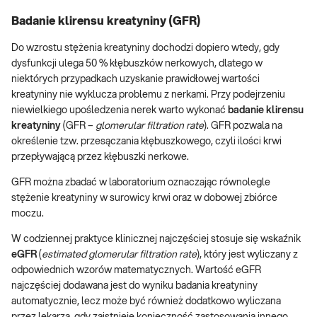
Badanie klirensu kreatyniny (GFR)
Do wzrostu stężenia kreatyniny dochodzi dopiero wtedy, gdy
dysfunkcji ulega 50 % kłębuszków nerkowych, dlatego w
niektórych przypadkach uzyskanie prawidłowej wartości
kreatyniny nie wyklucza problemu z nerkami. Przy podejrzeniu
niewielkiego upośledzenia nerek warto wykonać
badanie klirensu
kreatyniny
(GFR –
glomerular filtration rate
). GFR pozwala na
określenie tzw. przesączania kłębuszkowego, czyli ilości krwi
przepływającą przez kłębuszki nerkowe.
GFR można zbadać w laboratorium oznaczając równolegle
stężenie kreatyniny w surowicy krwi oraz w dobowej zbiórce
moczu.
W codziennej praktyce klinicznej najczęściej stosuje się wskaźnik
eGFR
(
estimated glomerular filtration rate
), który jest wyliczany z
odpowiednich wzorów matematycznych. Wartość eGFR
najczęściej dodawana jest do wyniku badania kreatyniny
automatycznie, lecz może być również dodatkowo wyliczana