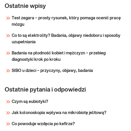
surowicy krwi przydatny w diagnostyce funkcji
Ostatnie wpisy
nerek i chorób przemiany materii. Przy pomiarze
stężenia kreatyniny wielkość przesączania
Test zegara – prosty rysunek, który pomaga ocenić pracę
kłębuszkowego, wyrażona przez eGFR,
mózgu
Sprawdź
wyliczana jest z zasady dla osób powy
Co to są elektrolity? Badania, objawy niedoboru i sposoby
uzupełniania
Badania na płodność kobiet i mężczyzn – przebieg
diagnostyki krok po kroku
SIBO u dzieci – przyczyny, objawy, badania
Ostatnie pytania i odpowiedzi
Czym są eubiotyki?
Jak kolonoskopia wpływa na mikrobiotę jelitową?
Co powoduje wzdęcia po kefirze?