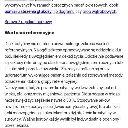
wykonywanych w ramach corocznych badań okresowych, obok
pomiaru stężenia glukozy
,
lipidogramu
czy
prób wątrobowych
.
Sprawdź e-pakiet nerkowy
Wartości referencyjne
Dla kreatyniny nie ustalono uniwersalnego zakresu wartości
referencyjnych. Na ogół zakresy opracowywane są oddzielnie dla
płci; niekiedy z uwzględnieniem dekad życia. Oddzielnie podawane
są zakresy referencyjne dla dzieci z uwzględnieniem rocznych lub
kilkuletnich przedziałów wieku. Zakresy określane są przez
laboratorium wykonujące badanie, zależnie od stosowanej metody
oznaczenia i doboru grupy referencyjnej.
Należy pamiętać, że poziom kreatyniny we krwi zależny jest od
wieku, płci oraz masy mięśniowej pacjenta. Dieta bogata w mięso
może zwiększyć stężenie nawet o 30 %. Stosowanie leków
również może podwyższać (kwas acetylosalicylowy) lub obniżać
(leki moczopędne, glikokortykosteroidy) stężenie kreatyniny w
surowicy. Ważne jest by każdy wynik był indywidualnie oceniony
przez lekarza.