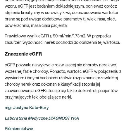
przez lekarza, gdy zaistnieje konieczność zastosowania innego
wzoru. eGFR jest badaniem dokładniejszym, ponieważ oprócz
stężenia kreatyniny w surowicy krwi, do oszacowania wartości
brane są pod uwagę dodatkowe parametry tj. wiek, rasa, płeć,
powierzchnia, masa ciała pacjenta.
Prawidłowy wynik eGFR ≥ 90 ml/min/1.73m2. W przypadku
zaburzeń wydolności nerek dochodzi do obniżenia tej wartości.
Znaczenie eGFR
eGFR pozwala na wykrycie rozwijającej się choroby nerek we
wczesnej fazie choroby. Ponadto, wartość eGFR w połączeniu z
wywiadem i innymi badaniami ułatwia rozpoznanie przewlekłej
choroby nerek oraz dokonanie klasyfikacji stopnia jej
zaawansowania. eGFR stosuje się także do kontroli pacjentów
przyjmujących leki obciążające nerki.
mgr Justyna Kata-Bury
Laboratoria Medyczne DIAGNOSTYKA
Piśmiennictwo: