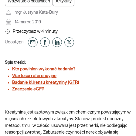
Wszystko o badaniach
Artykuły
mgr Justyna Kata-Bury
14 marca 2019
Przeczytasz w
4
minuty
Udostępnij
Spis treści:
Kto powinien wykonać badanie?
Wartości referencyjne
Badanie klirensu kreatyniny (GFR)
Znaczenie eGFR
Kreatynina jest azotowym związkiem chemicznym powstającym w
mięśniach szkieletowych z kreatyny. Stanowi produkt uboczny
metabolizmu i w całości usuwana jest przez nerki, nie podlegając
reasorpcji zwrotnej. Zaburzenie czynności nerek objawia się