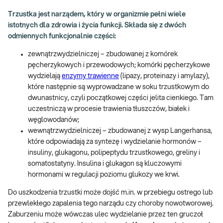
Trzustka jest narządem, który w organizmie pełni wiele
istotnych dla zdrowia i życia funkcji. Składa się z dwóch
odmiennych funkcjonalnie części:
zewnątrzwydzielniczej – zbudowanej z komórek
pęcherzykowych i przewodowych; komórki pęcherzykowe
wydzielają
enzymy trawienne
(lipazy, proteinazy i amylazy),
które następnie są wyprowadzane w soku trzustkowym do
dwunastnicy, czyli początkowej części jelita cienkiego. Tam
uczestniczą w procesie trawienia tłuszczów, białek i
węglowodanów;
wewnątrzwydzielniczej – zbudowanej z wysp Langerhansa,
które odpowiadają za syntezę i wydzielanie hormonów –
insuliny, glukagonu, polipeptydu trzustkowego, greliny i
somatostatyny. Insulina i glukagon są kluczowymi
hormonami w regulacji poziomu glukozy we krwi.
Do uszkodzenia trzustki może dojść m.in. w przebiegu ostrego lub
przewlekłego zapalenia tego narządu czy choroby nowotworowej.
Zaburzeniu może wówczas ulec wydzielanie przez ten gruczoł