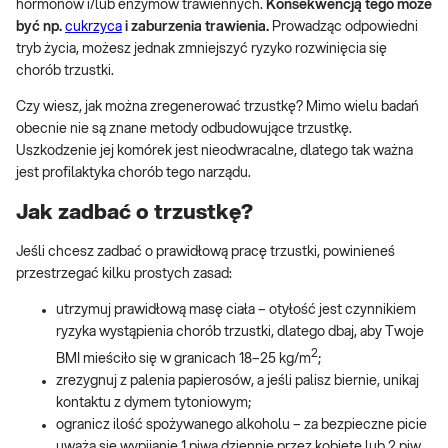
hormonów i/lub enzymów trawiennych.
Konsekwencją tego może
być np.
cukrzyca
i zaburzenia trawienia.
Prowadząc odpowiedni
tryb życia, możesz jednak zmniejszyć ryzyko rozwinięcia się
chorób trzustki.
Czy wiesz, jak można zregenerować trzustkę? Mimo wielu badań
obecnie nie są znane metody odbudowujące trzustkę.
Uszkodzenie jej komórek jest nieodwracalne, dlatego tak ważna
jest profilaktyka chorób tego narządu.
Jak zadbać o trzustkę?
Jeśli chcesz zadbać o prawidłową pracę trzustki, powinieneś
przestrzegać kilku prostych zasad:
utrzymuj prawidłową masę ciała – otyłość jest czynnikiem
ryzyka wystąpienia chorób trzustki, dlatego dbaj, aby Twoje
2
BMI mieściło się w granicach 18–25 kg/m
;
zrezygnuj z palenia papierosów, a jeśli palisz biernie, unikaj
kontaktu z dymem tytoniowym;
ogranicz ilość spożywanego alkoholu – za bezpieczne picie
uważa się wypijanie 1 piwa dziennie przez kobietę lub 2 piw