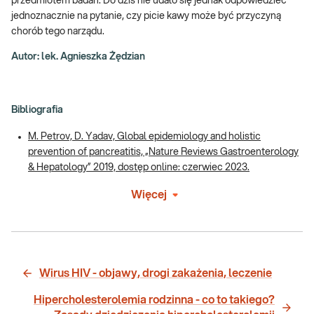
przedmiotem badań. Do dziś nie udało się jednak odpowiedzieć
jednoznacznie na pytanie, czy picie kawy może być przyczyną
chorób tego narządu.
Autor: lek. Agnieszka Żędzian
Bibliografia
M. Petrov, D. Yadav, Global epidemiology and holistic
prevention of pancreatitis, „Nature Reviews Gastroenterology
& Hepatology” 2019, dostęp online: czerwiec 2023.
Więcej
Wirus HIV - objawy, drogi zakażenia, leczenie
Hipercholesterolemia rodzinna - co to takiego?