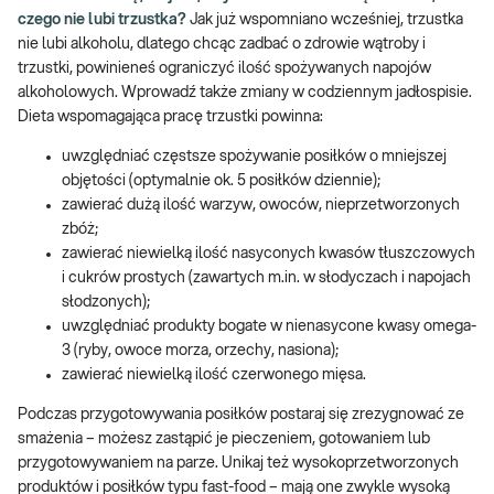
czego nie lubi trzustka?
Jak już wspomniano wcześniej, trzustka
nie lubi alkoholu, dlatego chcąc zadbać o zdrowie wątroby i
trzustki, powinieneś ograniczyć ilość spożywanych napojów
alkoholowych. Wprowadź także zmiany w codziennym jadłospisie.
Dieta wspomagająca pracę trzustki powinna:
uwzględniać częstsze spożywanie posiłków o mniejszej
objętości (optymalnie ok. 5 posiłków dziennie);
zawierać dużą ilość warzyw, owoców, nieprzetworzonych
zbóż;
zawierać niewielką ilość nasyconych kwasów tłuszczowych
i cukrów prostych (zawartych m.in. w słodyczach i napojach
słodzonych);
uwzględniać produkty bogate w nienasycone kwasy omega-
3 (ryby, owoce morza, orzechy, nasiona);
zawierać niewielką ilość czerwonego mięsa.
Podczas przygotowywania posiłków postaraj się zrezygnować ze
smażenia – możesz zastąpić je pieczeniem, gotowaniem lub
przygotowywaniem na parze. Unikaj też wysokoprzetworzonych
produktów i posiłków typu fast-food – mają one zwykle wysoką