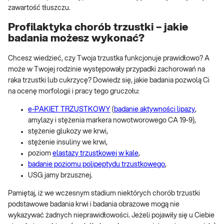
zawartość tłuszczu.
Profilaktyka chorób trzustki – jakie
badania możesz wykonać?
Chcesz wiedzieć, czy Twoja trzustka funkcjonuje prawidłowo? A
może w Twojej rodzinie występowały przypadki zachorowań na
raka trzustki lub cukrzycę? Dowiedz się, jakie badania pozwolą Ci
na ocenę morfologii i pracy tego gruczołu:
e-PAKIET TRZUSTKOWY
(
badanie aktywności lipazy
,
amylazy i stężenia markera nowotworowego CA 19-9),
stężenie glukozy we krwi,
stężenie insuliny we krwi,
poziom
elastazy trzustkowej w kale
,
badanie poziomu polipeptydu trzustkowego
,
USG jamy brzusznej.
Pamiętaj, iż we wczesnym stadium niektórych chorób trzustki
podstawowe badania krwi i badania obrazowe mogą nie
wykazywać żadnych nieprawidłowości. Jeżeli pojawiły się u Ciebie