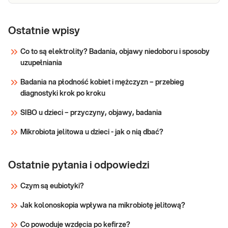
Lipaza
Lipaza. Ocena aktywności lipazy w
krwi, przydatna w diagnostyce i
Ostatnie wpisy
różnicowaniu chorób trzustki.
Co to są elektrolity? Badania, objawy niedoboru i sposoby
uzupełniania
Sprawdź
Badania na płodność kobiet i mężczyzn – przebieg
diagnostyki krok po kroku
SIBO u dzieci – przyczyny, objawy, badania
Mikrobiota jelitowa u dzieci - jak o nią dbać?
Ostatnie pytania i odpowiedzi
Czym są eubiotyki?
Jak kolonoskopia wpływa na mikrobiotę jelitową?
Co powoduje wzdęcia po kefirze?