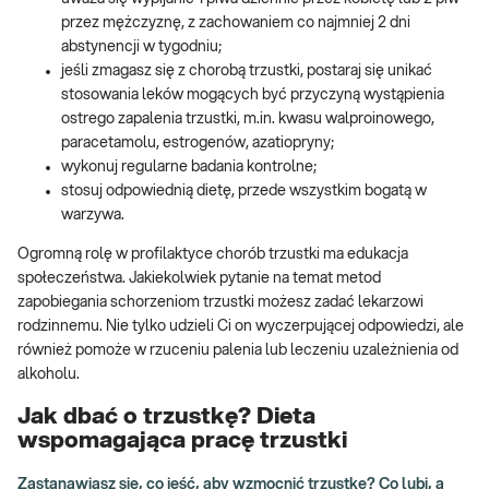
przez mężczyznę, z zachowaniem co najmniej 2 dni
abstynencji w tygodniu;
jeśli zmagasz się z chorobą trzustki, postaraj się unikać
stosowania leków mogących być przyczyną wystąpienia
ostrego zapalenia trzustki, m.in. kwasu walproinowego,
paracetamolu, estrogenów, azatiopryny;
wykonuj regularne badania kontrolne;
stosuj odpowiednią dietę, przede wszystkim bogatą w
warzywa.
Ogromną rolę w profilaktyce chorób trzustki ma edukacja
społeczeństwa. Jakiekolwiek pytanie na temat metod
zapobiegania schorzeniom trzustki możesz zadać lekarzowi
rodzinnemu. Nie tylko udzieli Ci on wyczerpującej odpowiedzi, ale
również pomoże w rzuceniu palenia lub leczeniu uzależnienia od
alkoholu.
Jak dbać o trzustkę? Dieta
wspomagająca pracę trzustki
Zastanawiasz się, co jeść, aby wzmocnić trzustkę? Co lubi, a