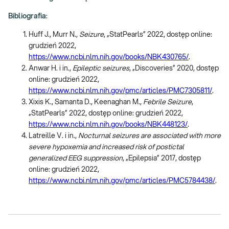
Bibliografia
:
Huff J., Murr N.,
Seizure
, „StatPearls” 2022, dostęp online:
grudzień 2022,
https://www.ncbi.nlm.nih.gov/books/NBK430765/
.
Anwar H. i in.,
Epileptic seizures
, „Discoveries” 2020, dostęp
online: grudzień 2022,
https://www.ncbi.nlm.nih.
gov
/pmc/articles/PMC7305811/
.
Xixis K., Samanta D., Keenaghan M.,
Febrile Seizure
,
„StatPearls” 2022, dostęp online: grudzień 2022,
https://www.ncbi.nlm.nih.gov/books/
NBK448123
/
.
Latreille V. i in.,
Nocturnal seizures are associated with more
severe hypoxemia and increased risk of postictal
generalized EEG suppression
, „Epilepsia” 2017, dostęp
online: grudzień 2022,
https://www.ncbi.nlm.nih.gov/pmc/
articles
/PMC5784438/
.