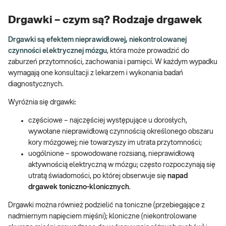
Drgawki – czym są? Rodzaje drgawek
Drgawki są efektem nieprawidłowej, niekontrolowanej
czynności elektrycznej mózgu
, która może prowadzić do
zaburzeń przytomności, zachowania i pamięci. W każdym wypadku
wymagają one konsultacji z lekarzem i wykonania badań
diagnostycznych.
Wyróżnia się drgawki:
częściowe – najczęściej występujące u dorosłych,
wywołane nieprawidłową czynnością określonego obszaru
kory mózgowej; nie towarzyszy im utrata przytomności;
uogólnione – spowodowane rozsianą, nieprawidłową
aktywnością elektryczną w mózgu; często rozpoczynają się
utratą świadomości, po której obserwuje się
napad
drgawek toniczno-klonicznych
.
Drgawki można również podzielić na toniczne (przebiegające z
nadmiernym napięciem mięśni); kloniczne (niekontrolowane