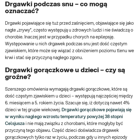
Drgawki podczas snu – co mogą
oznaczać?
Drgawki pojawiające się tuż przed zaśnięciem, objawiające się jako
nagłe „zrywy”, często występują u zdrowych ludzi i nie świadczą o
chorobie. Inaczej jest w przypadku chorych na epilepsję.
Występowanie u nich drgawek podczas snu jest dość częstym
zjawiskiem, które może się wiązać z obniżeniem poziomu tlenu we
krwi i stać się przyczyną nagłego zgonu.
Drgawki gorączkowe u dzieci – czy są
groźne?
Szerszego omówienia wymagają drgawki gorączkowe, które są
dość częstym zjawiskiem u dzieci – występują najczęściej między
6. miesiącem a 5. rokiem życia. Szacuje się, iż dotyczą nawet 4%
dzieci w tej grupie wiekowej.
Drgawki gorączkowe pojawiają się
w wyniku nagłego wzrostu temperatury powyżej 38 stopni
Celsjusza
i nie mają związku z chorobami, które mogłyby być
przyczyną tego objawu. Część dzieci doświadcza drgawek
gorączkowych tylko raz w życiu, podczas gdy u innych epizody