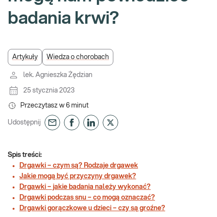
badania krwi?
Artykuły
Wiedza o chorobach
lek. Agnieszka Żędzian
25 stycznia 2023
Przeczytasz w
6
minut
Udostępnij
Spis treści:
Drgawki – czym są? Rodzaje drgawek
Jakie mogą być przyczyny drgawek?
Drgawki – jakie badania należy wykonać?
Drgawki podczas snu – co mogą oznaczać?
Drgawki gorączkowe u dzieci – czy są groźne?