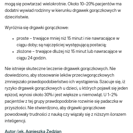
mogą się powtarzać wielokrotnie. Około 10–20% pacjentów ma
dodatni wywiad rodzinny w kierunku drgawek gorączkowych w
dzieciństwie.
Wyróżnia się drgawki gorączkowe:
proste – trwające mniej niż 15 minut i nie nawracające w
ciągu doby; są najczęściej występującą postacią;
złożone – trwające dłużej niż 15 minut lub nawracające w
ciągu 24 godzin.
Nie istnieje skuteczne leczenie drgawek gorączkowych. Nie
dowiedziono, aby stosowanie leków przeciwgorączkowych
zmniejszało prawdopodobieństwo ich wystąpienia. Szacuje się, iż
ryzyko drgawek gorączkowych u dzieci, u których pojawił się jeden
epizod, wynosi około 30% i jest większe u niemowląt. U 1–2%
pacjentów z tej grupy prawdopodobnie rozwinie się padaczka w
przyszłości. Nie stwierdzono, aby drgawki gorączkowe
powodowały trudności z nauką czy wiązały się z niższym ilorazem
inteligencji.
Autor: lek. Agnieszka Żędzian