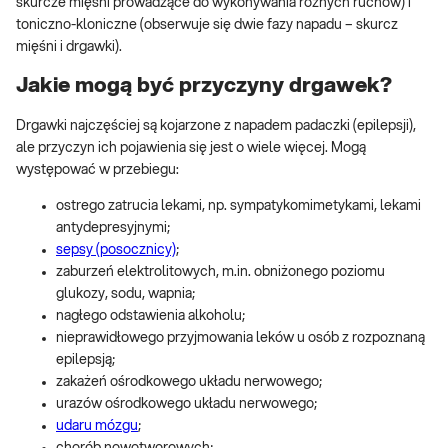
skurcze mięśni prowadzące do wykonywania różnych ruchów) i
toniczno-kloniczne (obserwuje się dwie fazy napadu – skurcz
mięśni i drgawki).
Jakie mogą być przyczyny drgawek?
Drgawki najczęściej są kojarzone z napadem padaczki (epilepsji),
ale przyczyn ich pojawienia się jest o wiele więcej. Mogą
występować w przebiegu:
ostrego zatrucia lekami, np. sympatykomimetykami, lekami
antydepresyjnymi;
sepsy (posocznicy)
;
zaburzeń elektrolitowych, m.in. obniżonego poziomu
glukozy, sodu, wapnia;
nagłego odstawienia alkoholu;
nieprawidłowego przyjmowania leków u osób z rozpoznaną
epilepsją;
zakażeń ośrodkowego układu nerwowego;
urazów ośrodkowego układu nerwowego;
udaru mózgu
;
chorób nowotworowych;