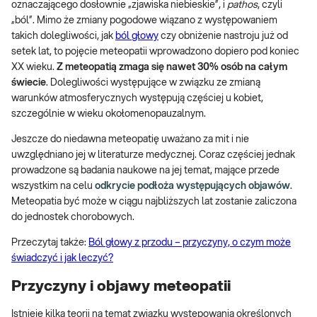
oznaczającego dosłownie „zjawiska niebieskie”, i
pathos
, czyli
„ból”. Mimo że zmiany pogodowe wiązano z występowaniem
takich dolegliwości, jak
ból głowy
czy obniżenie nastroju już od
setek lat, to pojęcie meteopatii wprowadzono dopiero pod koniec
XX wieku.
Z meteopatią zmaga się nawet 30% osób na całym
świecie
. Dolegliwości występujące w związku ze zmianą
warunków atmosferycznych występują częściej u kobiet,
szczególnie w wieku okołomenopauzalnym.
Jeszcze do niedawna meteopatię uważano za mit i nie
uwzględniano jej w literaturze medycznej. Coraz częściej jednak
prowadzone są badania naukowe na jej temat, mające przede
wszystkim na celu
odkrycie podłoża występujących objawów
.
Meteopatia być może w ciągu najbliższych lat zostanie zaliczona
do jednostek chorobowych.
Przeczytaj także:
Ból głowy z przodu – przyczyny, o czym może
świadczyć i jak leczyć?
Przyczyny i objawy meteopatii
Istnieje kilka teorii na temat związku występowania określonych