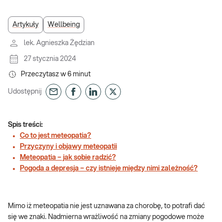
Artykuły
Wellbeing
lek. Agnieszka Żędzian
27 stycznia 2024
Przeczytasz w
6
minut
Udostępnij
Spis treści:
Co to jest meteopatia?
Przyczyny i objawy meteopatii
Meteopatia – jak sobie radzić?
Pogoda a depresja – czy istnieje między nimi zależność?
Mimo iż meteopatia nie jest uznawana za chorobę, to potrafi dać
się we znaki. Nadmierna wrażliwość na zmiany pogodowe może