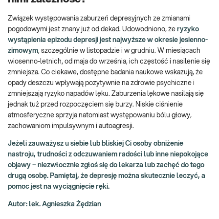
Związek występowania zaburzeń depresyjnych ze zmianami
pogodowymi jest znany już od dekad. Udowodniono, że
ryzyko
wystąpienia epizodu depresji jest najwyższe w okresie jesienno-
zimowym
, szczególnie w listopadzie i w grudniu. W miesiącach
wiosenno-letnich, od maja do września, ich częstość i nasilenie się
zmniejsza. Co ciekawe, dostępne badania naukowe wskazują, że
opady deszczu wpływają pozytywnie na zdrowie psychiczne i
zmniejszają ryzyko napadów lęku. Zaburzenia lękowe nasilają się
jednak tuż przed rozpoczęciem się burzy. Niskie ciśnienie
atmosferyczne sprzyja natomiast występowaniu bólu głowy,
zachowaniom impulsywnym i autoagresji.
Jeżeli zauważysz u siebie lub bliskiej Ci osoby obniżenie
nastroju, trudności z odczuwaniem radości lub inne niepokojące
objawy – niezwłocznie zgłoś się do lekarza lub zachęć do tego
drugą osobę. Pamiętaj, że depresję można skutecznie leczyć, a
pomoc jest na wyciągnięcie ręki.
Autor: lek. Agnieszka Żędzian