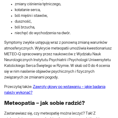
zmiany ciśnienia tętniczego,
kołatanie serca,
ból mięśni i stawów,
duszność,
ból brzucha,
niechęć do wychodzenia na dwór.
Symptomy zwykle ustępują wraz z ponowną zmianą warunków
atmosferycznych. Wykrycie meteopatii umożliwia kwestionariusz
METEO-Q opracowany przez naukowców z Wydziału Nauk
Neurologicznych Instytutu Psychiatrii i Psychologii Uniwersytetu
Katolickiego Serca Świętego w Rzymie. W skali od 0 do 4 ocenia
się w nim nasilenie objawów psychicznych i fizycznych
związanych ze zmianami pogody.
Przeczytaj także:
Zawroty głowy po wstawaniu – jakie badania
należy wykonać?
Meteopatia – jak sobie radzić?
Zastanawiasz się, czy meteopatię można leczyć? Tak! Z