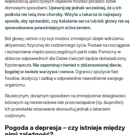
większością uporczywych objawów możesz poradzić sobie
domowymi sposobami.
Upewnij się jednak wcześniej, że u ich
podłoża nie leżą inne choroby. Wizyta u lekarza to najlepszy
sposób, aby sprawdzić, czy kołatanie serca lub ból głowy nie są
spowodowane poważniejszym schorzeniem.
Ból głowy, ramion czy szyi możesz zmniejszyć dzięki wdrożeniu
aktywności fizycznej do codziennego życia. Postaw na rozciąganie
i wzmacnianie mięśni poszczególnych partii ciała. Pomocny w
doborze odpowiednich dla Ciebie ćwiczeń będzie doświadczony
fizjoterapeuta.
Nie zapominaj również o zbilansowanej diecie,
bogatej w świeże warzywa i owoce.
Ogranicz spożycie fast
foodów, słodyczy i zadbaj o odpowiednie nawodnienie swojego
organizmu.
Skutecznym, doraźnym sposobem na zmniejszenie dolegliwości
bólowych są niesteroidowe leki przeciwzapalne (np. ibuprofen).
Ich przewlekłe stosowanie skonsultuj jednak z lekarzem
rodzinnym.
Pogoda a depresja – czy istnieje między
nimi zależność?