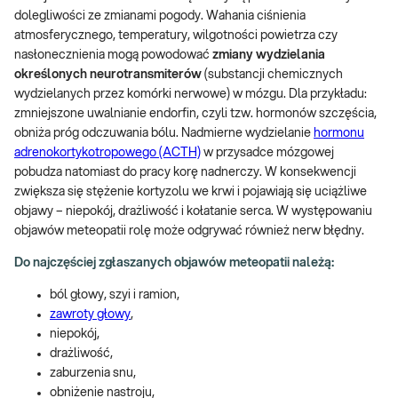
dolegliwości ze zmianami pogody. Wahania ciśnienia
atmosferycznego, temperatury, wilgotności powietrza czy
nasłonecznienia mogą powodować
zmiany wydzielania
określonych neurotransmiterów
(substancji chemicznych
wydzielanych przez komórki nerwowe) w mózgu. Dla przykładu:
zmniejszone uwalnianie endorfin, czyli tzw. hormonów szczęścia,
obniża próg odczuwania bólu. Nadmierne wydzielanie
hormonu
adrenokortykotropowego (ACTH)
w przysadce mózgowej
pobudza natomiast do pracy korę nadnerczy. W konsekwencji
zwiększa się stężenie kortyzolu we krwi i pojawiają się uciążliwe
objawy – niepokój, drażliwość i kołatanie serca. W występowaniu
objawów meteopatii rolę może odgrywać również nerw błędny.
Do najczęściej zgłaszanych objawów meteopatii należą:
ból głowy, szyi i ramion,
zawroty głowy
,
niepokój,
drażliwość,
zaburzenia snu,
obniżenie nastroju,