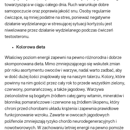
towarzysząca w ciągu całego dnia. Ruch warunkuje dobre
samopoczucie oraz poprawia jakość snu. Osoby regularnie
ćwiczące, są mniej podatne na stres, ponieważ negatywne
działanie wydzielanego w stresującej sytuacji kortyzolu jest
niwelowane przez działanie wydzielanego podczas ćwiczeń
testosteronu.
Kolorowa dieta
Właściwy poziom energii zapewni na pewno różnorodna i dobrze
skomponowana dieta. Mimo zmniejszającego się wskutek zmian
pór roku asortymentu owoców i warzyw, nadal warto zadbać, aby
w dość dużej ilości znajdowały się na naszym talerzu. Kolory, które
powinny na nim gościć przez cały rok to przede wszystkim zielony,
czerwony, pomarańczowy, a także jagodowy. Warzywa
zielonolistne są bogatym źródłem całej gamy witamin, minerałów i
błonnika; pomarańczowe i czerwone są źródłem likopenu, który
chroni przed chorobami układu krążenia i zapewnia prawidłowe
funkcjonowanie wzroku. Zawarte w owocach jagodowych
polifenole zmniejszają ryzyko chorób neurodegeneracyjnych i
nowotworowych. W zachowaniu letniej energii na pewno pomoże