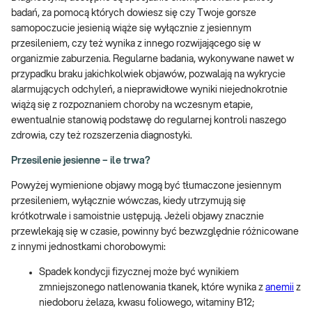
badań, za pomocą których dowiesz się czy Twoje gorsze
samopoczucie jesienią wiąże się wyłącznie z jesiennym
przesileniem, czy też wynika z innego rozwijającego się w
organizmie zaburzenia. Regularne badania, wykonywane nawet w
przypadku braku jakichkolwiek objawów, pozwalają na wykrycie
alarmujących odchyleń, a nieprawidłowe wyniki niejednokrotnie
wiążą się z rozpoznaniem choroby na wczesnym etapie,
ewentualnie stanowią podstawę do regularnej kontroli naszego
zdrowia, czy też rozszerzenia diagnostyki.
Przesilenie jesienne – ile trwa?
Powyżej wymienione objawy mogą być tłumaczone jesiennym
przesileniem, wyłącznie wówczas, kiedy utrzymują się
krótkotrwale i samoistnie ustępują. Jeżeli objawy znacznie
przewlekają się w czasie, powinny być bezwzględnie różnicowane
z innymi jednostkami chorobowymi:
Spadek kondycji fizycznej może być wynikiem
zmniejszonego natlenowania tkanek, które wynika z
anemii
z
niedoboru żelaza, kwasu foliowego, witaminy B12;