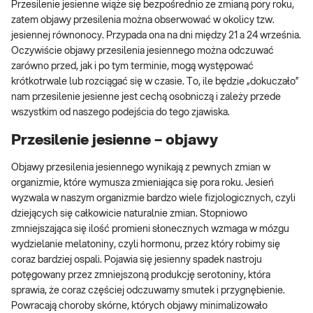
Przesilenie jesienne wiąże się bezpośrednio ze zmianą pory roku,
zatem objawy przesilenia można obserwować w okolicy tzw.
jesiennej równonocy. Przypada ona na dni między 21 a 24 września.
Oczywiście objawy przesilenia jesiennego można odczuwać
zarówno przed, jak i po tym terminie, mogą występować
krótkotrwale lub rozciągać się w czasie. To, ile będzie „dokuczało”
nam przesilenie jesienne jest cechą osobniczą i zależy przede
wszystkim od naszego podejścia do tego zjawiska.
Przesilenie jesienne – objawy
Objawy przesilenia jesiennego wynikają z pewnych zmian w
organizmie, które wymusza zmieniająca się pora roku. Jesień
wyzwala w naszym organizmie bardzo wiele fizjologicznych, czyli
dziejących się całkowicie naturalnie zmian. Stopniowo
zmniejszająca się ilość promieni słonecznych wzmaga w mózgu
wydzielanie melatoniny, czyli hormonu, przez który robimy się
coraz bardziej ospali. Pojawia się jesienny spadek nastroju
potęgowany przez zmniejszoną produkcję serotoniny, która
sprawia, że coraz częściej odczuwamy smutek i przygnębienie.
Powracają choroby skórne, których objawy minimalizowało