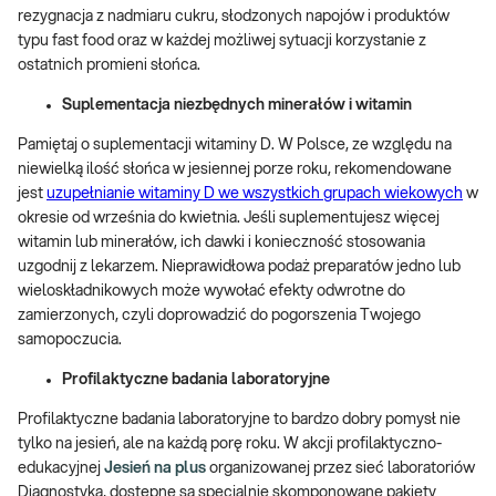
rezygnacja z nadmiaru cukru, słodzonych napojów i produktów
typu fast food oraz w każdej możliwej sytuacji korzystanie z
ostatnich promieni słońca.
Suplementacja niezbędnych minerałów i witamin
Pamiętaj o suplementacji witaminy D. W Polsce, ze względu na
niewielką ilość słońca w jesiennej porze roku, rekomendowane
jest
uzupełnianie witaminy D we wszystkich grupach wiekowych
w
okresie od września do kwietnia. Jeśli suplementujesz więcej
witamin lub minerałów, ich dawki i konieczność stosowania
uzgodnij z lekarzem. Nieprawidłowa podaż preparatów jedno lub
wieloskładnikowych może wywołać efekty odwrotne do
zamierzonych, czyli doprowadzić do pogorszenia Twojego
samopoczucia.
Profilaktyczne badania laboratoryjne
Profilaktyczne badania laboratoryjne to bardzo dobry pomysł nie
tylko na jesień, ale na każdą porę roku. W akcji profilaktyczno-
edukacyjnej
Jesień na plus
organizowanej przez sieć laboratoriów
Diagnostyka, dostępne są specjalnie skomponowane pakiety