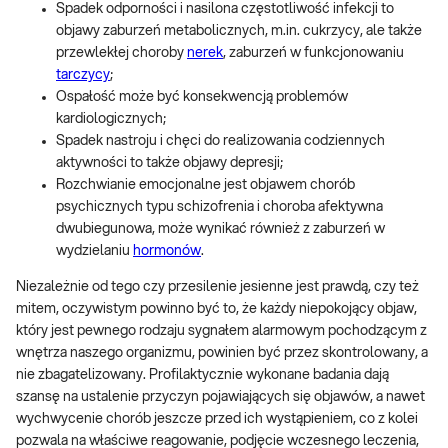
Spadek odporności i nasilona częstotliwość infekcji to
objawy zaburzeń metabolicznych, m.in. cukrzycy, ale także
przewlekłej choroby
nerek
, zaburzeń w funkcjonowaniu
tarczycy
;
Ospałość może być konsekwencją problemów
kardiologicznych;
Spadek nastroju i chęci do realizowania codziennych
aktywności to także objawy depresji;
Rozchwianie emocjonalne jest objawem chorób
psychicznych typu schizofrenia i choroba afektywna
dwubiegunowa, może wynikać również z zaburzeń w
wydzielaniu
hormonów
.
Niezależnie od tego czy przesilenie jesienne jest prawdą, czy też
mitem, oczywistym powinno być to, że każdy niepokojący objaw,
który jest pewnego rodzaju sygnałem alarmowym pochodzącym z
wnętrza naszego organizmu, powinien być przez skontrolowany, a
nie zbagatelizowany. Profilaktycznie wykonane badania dają
szansę na ustalenie przyczyn pojawiających się objawów, a nawet
wychwycenie chorób jeszcze przed ich wystąpieniem, co z kolei
pozwala na właściwe reagowanie, podjęcie wczesnego leczenia,