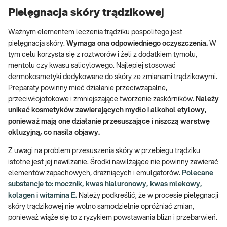
Pielęgnacja skóry trądzikowej
Ważnym elementem leczenia trądziku pospolitego jest
pielęgnacja skóry.
Wymaga ona odpowiedniego oczyszczenia.
W
tym celu korzysta się z roztworów i żeli z dodatkiem tymolu,
mentolu czy kwasu salicylowego. Najlepiej stosować
dermokosmetyki dedykowane do skóry ze zmianami trądzikowymi.
Preparaty powinny mieć działanie przeciwzapalne,
przeciwłojotokowe i zmniejszające tworzenie zaskórników.
Należy
unikać kosmetyków zawierających mydło i alkohol etylowy,
ponieważ mają one działanie przesuszające i niszczą warstwę
okluzyjną, co nasila objawy.
Z uwagi na problem przesuszenia skóry w przebiegu trądziku
istotne jest jej nawilżanie. Środki nawilżające nie powinny zawierać
elementów zapachowych, drażniących i emulgatorów.
Polecane
substancje to: mocznik, kwas hialuronowy, kwas mlekowy,
kolagen i witamina E.
Należy podkreślić, że w procesie pielęgnacji
skóry trądzikowej nie wolno samodzielnie opróżniać zmian,
ponieważ wiąże się to z ryzykiem powstawania blizn i przebarwień.