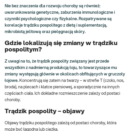
Nie bez znaczenia dla rozwoju choroby są również:
uwarunkowania genetyczne, zaburzenia immunologiczne i
czynniki psychologiczne czy fizykalne. Rozpatrywane są
korelacje trądziku pospolitego z dietą i suplementacją,
mikrobiotą jelitową oraz pielęgnacją skóry.
Gdzie lokalizują się zmiany w trądziku
pospolitym?
Z uwagi na to, że trądzik pospolity związany jest przede
wszystkim z nadmierną produkcją łoju, to towarzyszące mu
zmiany występują głównie w okolicach obfitujących w gruczoły
łojowe.
Koncentrują się zatem na twarzy – w strefie T (czoło, nos,
broda), na plecach i klatce piersiowej, a sporadycznie na innych
częściach ciała. Ich dokładne rozmieszczenie zależy od postaci
choroby.
Trądzik pospolity – objawy
Objawy trądziku pospolitego zależą od postaci choroby, która
może być łagodna lub ciężka.