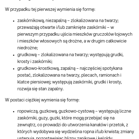
W przypadku tej pierwszej wymienia się formę:
zaskórnikową, niezapalną – zlokalizowana na twarzy;
przeważają otwarte i/lub zamknięte zaskórniki – w
pierwszym przypadku ujścia mieszków gruczołów łojowych
i mieszków włosowych są drożne, a w drugim całkowicie
niedrożne;
grudkową – zlokalizowana na twarzy; występują grudki,
krosty i zaskórniki;
grudkowo-krostkową, zapalną – najczęściej spotykana
postać, zlokalizowana na twarzy, plecach, ramionach i
klatce piersiowej; występują zaskórniki, grudki i krosty,
rozwija się stan zapalny.
W postaci ciężkiej wymienia się formę:
ropowiczą, guzkową, guzkowo-cystową – występują liczne
zaskórniki, guzy, guzki, które mogą przebijać się na
zewnątrz, co prowadzi do utworzenia kanałów i przetok, z
których wydobywa się wydzielina ropna i/lub krwista; zmiany
ustępują, pozostawiając blizny zanikowe i keloIdy;