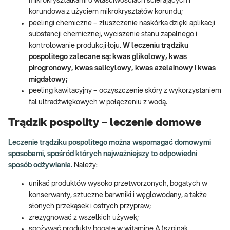
mikrokryształkami o właściwościach ścierających i
korundowa z użyciem mikrokryształów korundu;
peelingi chemiczne – złuszczenie naskórka dzięki aplikacji
substancji chemicznej, wyciszenie stanu zapalnego i
kontrolowanie produkcji łoju.
W leczeniu trądziku
pospolitego zalecane są: kwas glikolowy, kwas
pirogronowy, kwas salicylowy, kwas azelainowy i kwas
migdałowy;
peeling kawitacyjny – oczyszczenie skóry z wykorzystaniem
fal ultradźwiękowych w połączeniu z wodą.
Trądzik pospolity – leczenie domowe
Leczenie trądziku pospolitego można wspomagać domowymi
sposobami, spośród których najważniejszy to odpowiedni
sposób odżywiania.
Należy:
unikać produktów wysoko przetworzonych, bogatych w
konserwanty, sztuczne barwniki i węglowodany, a także
słonych przekąsek i ostrych przypraw;
zrezygnować z wszelkich używek;
spożywać produkty bogate w witaminę A (szpinak,