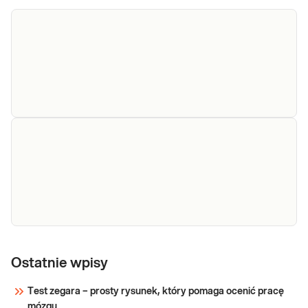
leczenia
izotretynoiną (Acnenormin, Axotret,
trądziku
Curacne, Izotek) Wskazany: → W celu
oceny stanu zdrowia przed rozpoczęciem
Sprawdź
leczenia izotretynoiną, zawartej w
preparatach Acne
FT3
FT3. Oznaczenie stężenia wolnej frakcji
tyroksyny (FT3) we krwi. Kliniczna ocena
stanu czynnościowego tarczycy -
diagnostyka i monitorowanie leczenia
chorób tarczycy.
Sprawdź
FT4
FT4. Oznaczenie stężenia wolnej frakcji
tyroksyny (FT4) we krwi. Kliniczna ocena
Ostatnie wpisy
stanu czynnościowego tarczycy -
diagnostyka i monitorowanie leczenia
Test zegara – prosty rysunek, który pomaga ocenić pracę
chorób tarczycy.
mózgu
Sprawdź