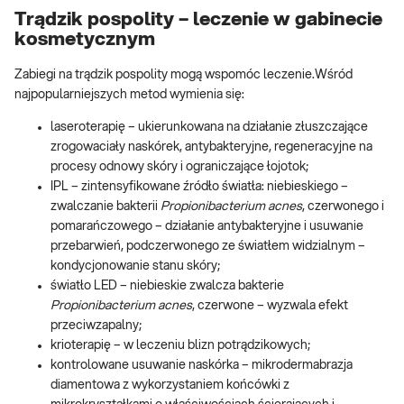
Trądzik pospolity – leczenie w gabinecie
kosmetycznym
Zabiegi na trądzik pospolity mogą wspomóc leczenie.Wśród
najpopularniejszych metod wymienia się:
laseroterapię – ukierunkowana na działanie złuszczające
zrogowaciały naskórek, antybakteryjne, regeneracyjne na
procesy odnowy skóry i ograniczające łojotok;
IPL – zintensyfikowane źródło światła: niebieskiego –
zwalczanie bakterii
Propionibacterium acnes
, czerwonego i
pomarańczowego – działanie antybakteryjne i usuwanie
przebarwień, podczerwonego ze światłem widzialnym –
kondycjonowanie stanu skóry;
światło LED – niebieskie zwalcza bakterie
Propionibacterium acnes
, czerwone – wyzwala efekt
przeciwzapalny;
krioterapię – w leczeniu blizn potrądzikowych;
kontrolowane usuwanie naskórka – mikrodermabrazja
diamentowa z wykorzystaniem końcówki z