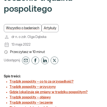
pospolitego
Wszystko o badaniach
Artykuły
dr n. o zdr. Olga Dąbska
13 maja 2022
Przeczytasz w
10
minut
Udostępnij
Spis treści:
Trądzik pospolity – co to za przypadłość?
Trądzik pospolity – przyczyny
Gdzie lokalizują się zmiany w trądziku pospolitym?
Trądzik pospolity – objawy
Trądzik pospolity – leczenie