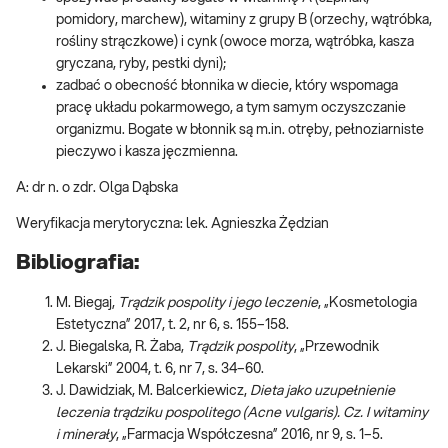
pomidory, marchew), witaminy z grupy B (orzechy, wątróbka,
rośliny strączkowe) i cynk (owoce morza, wątróbka, kasza
gryczana, ryby, pestki dyni);
zadbać o obecność błonnika w diecie, który wspomaga
pracę układu pokarmowego, a tym samym oczyszczanie
organizmu. Bogate w błonnik są m.in. otręby, pełnoziarniste
pieczywo i kasza jęczmienna.
A: dr n. o zdr. Olga Dąbska
Weryfikacja merytoryczna: lek. Agnieszka Żędzian
Bibliografia:
M. Biegaj,
Trądzik pospolity i jego leczenie
, „Kosmetologia
Estetyczna” 2017, t. 2, nr 6, s. 155–158.
J. Biegalska, R. Żaba,
Trądzik pospolity
, „Przewodnik
Lekarski” 2004, t. 6, nr 7, s. 34–60.
J. Dawidziak, M. Balcerkiewicz,
Dieta jako uzupełnienie
leczenia trądziku pospolitego (Acne vulgaris). Cz. I witaminy
i minerały
, „Farmacja Współczesna” 2016, nr 9, s. 1–5.