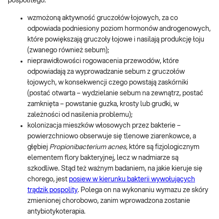
pospolitego:
wzmożoną aktywność gruczołów łojowych, za co
odpowiada podniesiony poziom hormonów androgenowych,
które powiększają gruczoły łojowe i nasilają produkcję łoju
(zwanego również sebum);
nieprawidłowości rogowacenia przewodów, które
odpowiadają za wyprowadzanie sebum z gruczołów
łojowych, w konsekwencji czego powstają zaskórniki
(postać otwarta – wydzielanie sebum na zewnątrz, postać
zamknięta – powstanie guzka, krosty lub grudki, w
zależności od nasilenia problemu);
kolonizacja mieszków włosowych przez bakterie –
powierzchniowo obserwuje się tlenowe ziarenkowce, a
głębiej
Propionibacterium acnes
, które są fizjologicznym
elementem flory bakteryjnej, lecz w nadmiarze są
szkodliwe. Stąd też ważnym badaniem, na jakie kieruje się
chorego, jest
posiew w kierunku bakterii wywołujących
trądzik pospolity
. Polega on na wykonaniu wymazu ze skóry
zmienionej chorobowo, zanim wprowadzona zostanie
antybiotykoterapia.