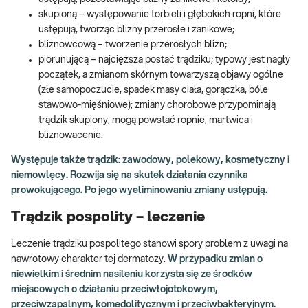
skupioną – występowanie torbieli i głębokich ropni, które
ustępują, tworząc blizny przerosłe i zanikowe;
bliznowcową – tworzenie przerosłych blizn;
piorunującą – najcięższa postać trądziku; typowy jest nagły
początek, a zmianom skórnym towarzyszą objawy ogólne
(złe samopoczucie, spadek masy ciała, gorączka, bóle
stawowo-mięśniowe); zmiany chorobowe przypominają
trądzik skupiony, mogą powstać ropnie, martwica i
bliznowacenie.
Występuje także trądzik: zawodowy, polekowy, kosmetyczny i
niemowlęcy. Rozwija się na skutek działania czynnika
prowokującego. Po jego wyeliminowaniu zmiany ustępują.
Trądzik pospolity – leczenie
Leczenie trądziku pospolitego stanowi spory problem z uwagi na
nawrotowy charakter tej dermatozy.
W przypadku zmian o
niewielkim i średnim nasileniu korzysta się ze środków
miejscowych o działaniu przeciwłojotokowym,
przeciwzapalnym, komedolitycznym i przeciwbakteryjnym.