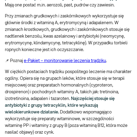
Mają one postać m.in. aerozoli, past, pudrów czy zawiesin.
Przy zmianach grudkowych i zaskórnikowych wykorzystuje się
głównie środki z witaminą A, erytromycyną i adapalenem. W
zmianach krostkowych, grudkowych i zaskórnikowych stosuje się
nadtlenek benzoilu, kwas azelainowy i antybiotyki (neomycynę,
erytromycynę, klindamycynę, tetracyklinę). W przypadku torbieli
ropnych konieczne jest ich oczyszczanie.
📌 Poznaj
e-Pakiet – monitorowanie leczenia trądziku
.
W ciężkich postaciach trądziku pospolitego leczenie ma charakter
ogólny. Opiera się na grupach leków, które stosuje się w terapii
miejscowej oraz preparatach hormonalnych (cyproteron,
drospirenon) i pochodnych witaminy A, takich jak: tretinoina,
izotretinoina, adapalen i tazaroten.
Najczęściej stosuje się
antybiotyki z grupy tetracyklin, które wykazują
wielokierunkowe działanie.
Dodatkowo wspomagająco
wykorzystuje się preparaty witaminowe, w szczególności
witaminę PP i witaminy z grupy B (poza witaminą B12, która może
nasilać objawy) oraz cynk.