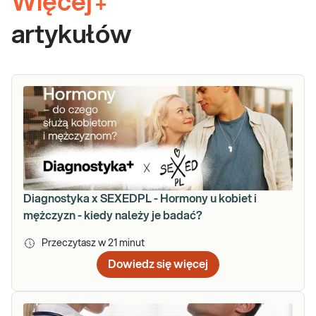
Więcej
+
artykułów
Diagnostyka x SEXEDPL - Hormony u kobiet i
mężczyzn - kiedy należy je badać?
Przeczytasz w
21
minut
Dowiedz się więcej