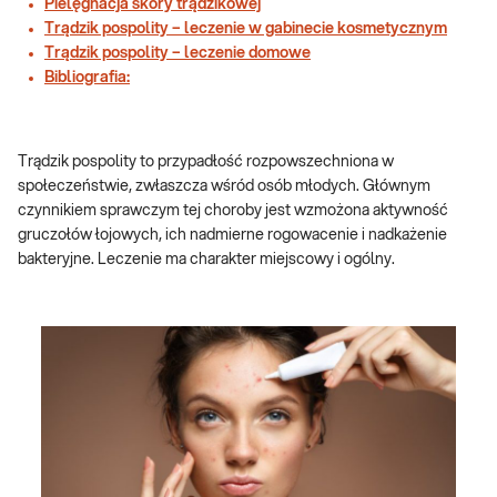
Pielęgnacja skóry trądzikowej
Trądzik pospolity – leczenie w gabinecie kosmetycznym
Trądzik pospolity – leczenie domowe
Bibliografia:
Trądzik pospolity to przypadłość rozpowszechniona w
społeczeństwie, zwłaszcza wśród osób młodych. Głównym
czynnikiem sprawczym tej choroby jest wzmożona aktywność
gruczołów łojowych, ich nadmierne rogowacenie i nadkażenie
bakteryjne. Leczenie ma charakter miejscowy i ogólny.