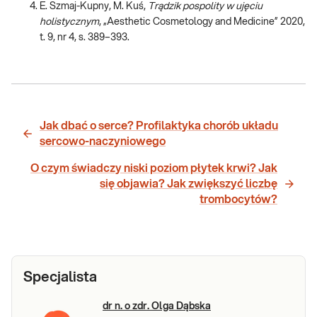
E. Szmaj-Kupny, M. Kuś,
Trądzik pospolity w ujęciu
holistycznym
, „Aesthetic Cosmetology and Medicine” 2020,
t. 9, nr 4, s. 389–393.
Jak dbać o serce? Profilaktyka chorób układu
sercowo-naczyniowego
O czym świadczy niski poziom płytek krwi? Jak
się objawia? Jak zwiększyć liczbę
trombocytów?
Specjalista
dr n. o zdr. Olga Dąbska