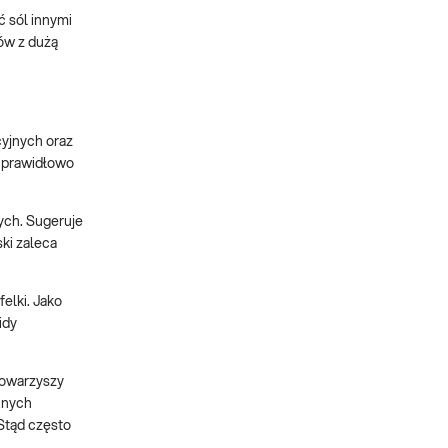
ć sól innymi
tów z dużą
cyjnych oraz
 prawidłowo
ych. Sugeruje
ki zaleca
elki. Jako
idy
 towarzyszy
innych
 Stąd często