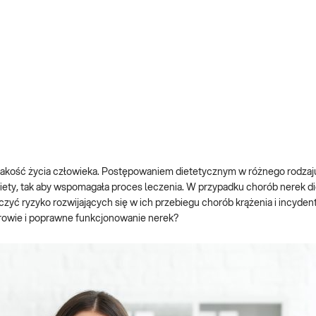
i jakość życia człowieka. Postępowaniem dietetycznym w różnego rodza
 diety, tak aby wspomagała proces leczenia. W przypadku chorób nerek d
czyć ryzyko rozwijających się w ich przebiegu chorób krążenia i incyde
rowie i poprawne funkcjonowanie nerek?