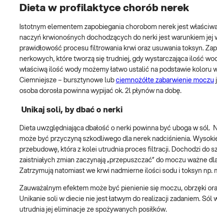
Dieta w profilaktyce chorób nerek
Istotnym elementem zapobiegania chorobom nerek jest właściwa i
naczyń krwionośnych dochodzących do nerki jest warunkiem jej
prawidłowość procesu filtrowania krwi oraz usuwania toksyn. Z
nerkowych, które tworzą się trudniej, gdy wystarczająca ilość w
właściwą ilość wody możemy łatwo ustalić na podstawie koloru 
Ciemniejsze – bursztynowe lub
ciemnożółte zabarwienie moczu
osoba dorosła powinna wypijać ok. 2l płynów na dobę.
Unikaj soli, by dbać o nerki
Dieta uwzględniająca dbałość o nerki powinna być uboga w sól. 
może być przyczyną szkodliwego dla nerek nadciśnienia. Wysokie
przebudowę, która z kolei utrudnia proces filtracji. Dochodzi do sz
zaistniałych zmian zaczynają „przepuszczać” do moczu ważne dla
Zatrzymują natomiast we krwi nadmierne ilości sodu i toksyn np. 
Zauważalnym efektem może być pienienie się moczu, obrzęki oraz
Unikanie soli w diecie nie jest łatwym do realizacji zadaniem.
utrudnia jej eliminacje ze spożywanych posiłków.