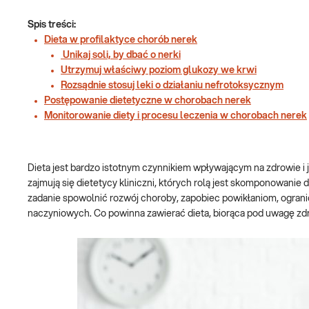
Spis treści:
Dieta w profilaktyce chorób nerek
Unikaj soli, by dbać o nerki
Utrzymuj właściwy poziom glukozy we krwi
Rozsądnie stosuj leki o działaniu nefrotoksycznym
Postępowanie dietetyczne w chorobach nerek
Monitorowanie diety i procesu leczenia w chorobach nerek
Dieta jest bardzo istotnym czynnikiem wpływającym na zdrowie 
zajmują się dietetycy kliniczni, których rolą jest skomponowanie
zadanie spowolnić rozwój choroby, zapobiec powikłaniom, ograni
naczyniowych. Co powinna zawierać dieta, biorąca pod uwagę zd