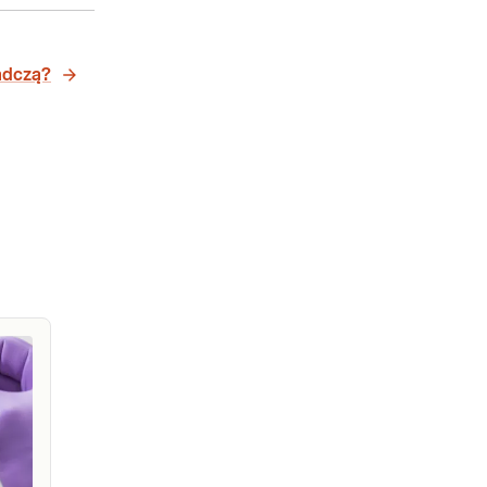
adczą?