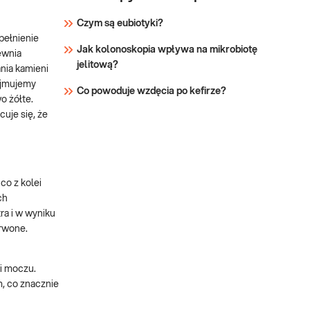
Czym są eubiotyki?
pełnienie
Jak kolonoskopia wpływa na mikrobiotę
ewnia
jelitową?
nia kamieni
zyjmujemy
Co powoduje wzdęcia po kefirze?
o żółte.
uje się, że
co z kolei
ch
tra i w wyniku
erwone.
i moczu.
m, co znacznie