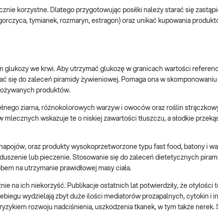
ącznie korzystne. Dlatego przygotowując posiłki należy starać się zastąpi
, gorczyca, tymianek, rozmaryn, estragon) oraz unikać kupowania produk
m glukozy we krwi. Aby utrzymać glukozę w granicach wartości referen
wać się do zaleceń piramidy żywieniowej. Pomaga ona w skomponowaniu
spożywanych produktów.
nego ziarna, różnokolorowych warzyw i owoców oraz roślin strączkow
 mlecznych wskazuje te o niskiej zawartości tłuszczu, a słodkie przekąs
apojów, oraz produkty wysokoprzetworzone typu fast food, batony i waf
duszenie lub pieczenie. Stosowanie się do zaleceń dietetycznych piram
obem na utrzymanie prawidłowej masy ciała.
ie na ich niekorzyść. Publikacje ostatnich lat potwierdziły, że otyłości
zebiegu wydzielają zbyt duże ilości mediatorów prozapalnych, cytokin i 
 ryzykiem rozwoju nadciśnienia, uszkodzenia tkanek, w tym także nerek.