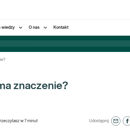
a wiedzy
O nas
Kontakt
ie?
a ma znaczenie?
rzeczytasz w
7
minut
Udostępnij