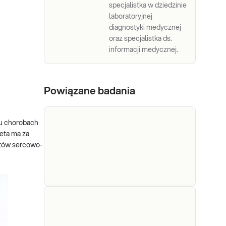
specjalistka w dziedzinie
laboratoryjnej
diagnostyki medycznej
oraz specjalistka ds.
informacji medycznej.
Powiązane badania
ju chorobach
ieta ma za
ntów sercowo-
Klirens
Klirens kreatyniny. Badanie
służące do wyliczania
kreatyniny
wielkości przesączania