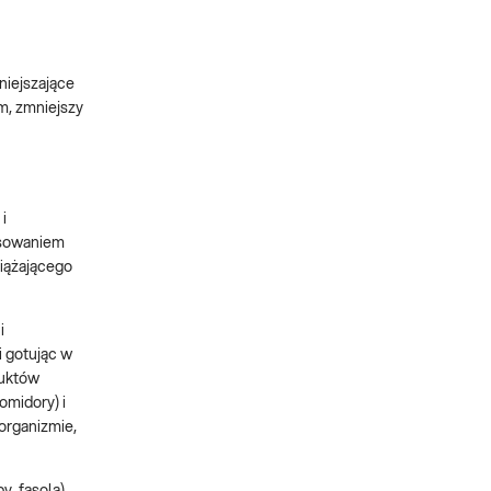
niejszające
m, zmniejszy
i
osowaniem
iążającego
i
i gotując w
duktów
omidory) i
organizmie,
y, fasola)