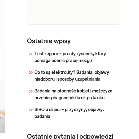
kłębuszkowego (GFR),
przydatne do oceny funkcji
Sprawdź
nerek.
Kreatynina
Kreatynina. Pomiar stężenia
kreatyniny w surowicy krwi
Ostatnie wpisy
przydatny w diagnostyce
funkcji nerek i chorób
Test zegara – prosty rysunek, który
przemiany materii. Przy
pomaga ocenić pracę mózgu
Sprawdź
pomiarze stężenia kreatyniny
Co to są elektrolity? Badania, objawy
wielkość przesączania
niedoboru i sposoby uzupełniania
kłębuszkowego, wyrażona
przez eGFR, wyliczana jest z
Badania na płodność kobiet i mężczyzn –
zasady dla osób powy
przebieg diagnostyki krok po kroku
SIBO u dzieci – przyczyny, objawy,
badania
Ostatnie pytania i odpowiedzi