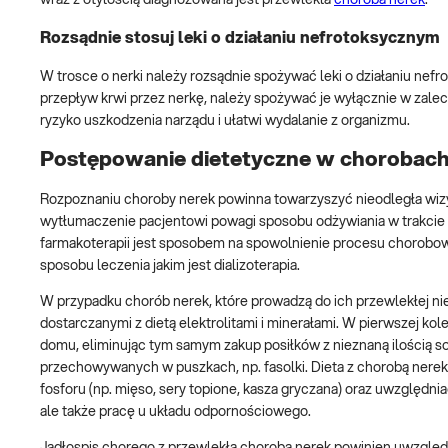
Rozsądnie stosuj leki o działaniu nefrotoksycznym
W trosce o nerki należy rozsądnie spożywać leki o działaniu nefr
przepływ krwi przez nerkę, należy spożywać je wyłącznie w zalec
ryzyko uszkodzenia narządu i ułatwi wydalanie z organizmu.
Postępowanie dietetyczne w chorobach
Rozpoznaniu choroby nerek powinna towarzyszyć nieodległa wizyt
wytłumaczenie pacjentowi powagi sposobu odżywiania w trakcie
farmakoterapii jest sposobem na spowolnienie procesu chorobow
sposobu leczenia jakim jest dializoterapia.
W przypadku chorób nerek, które prowadzą do ich przewlekłej ni
dostarczanymi z dietą elektrolitami i minerałami. W pierwszej kol
domu, eliminując tym samym zakup posiłków z nieznaną ilością s
przechowywanych w puszkach, np. fasolki. Dieta z chorobą nerek
fosforu (np. mięso, sery topione, kasza gryczana) oraz uwzględn
ale także pracę u układu odpornościowego.
Jadłospis chorego z przewlekłą chorobą nerek powinien uwzględni