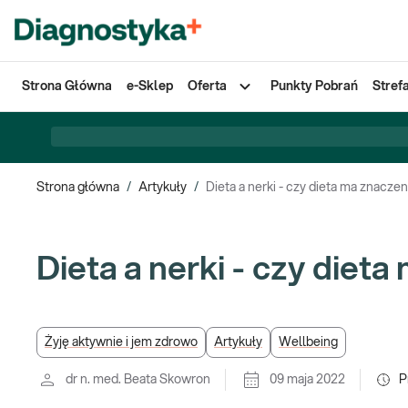
Strona Główna
e-Sklep
Oferta
Punkty Pobrań
Stref
Strona główna
/
Artykuły
/
Dieta a nerki - czy dieta ma znaczen
Dieta a nerki - czy diet
Żyję aktywnie i jem zdrowo
Artykuły
Wellbeing
dr n. med. Beata Skowron
09 maja 2022
P