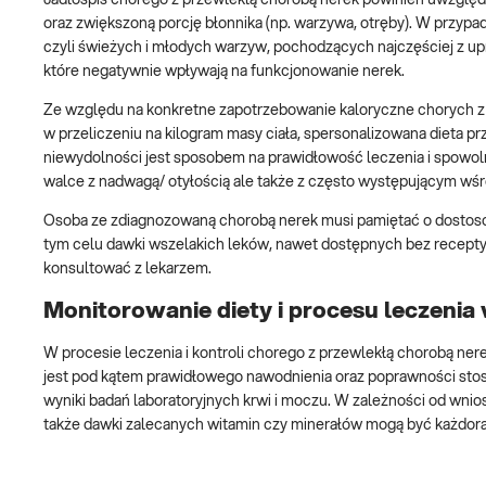
oraz zwiększoną porcję błonnika (np. warzywa, otręby). W przyp
czyli świeżych i młodych warzyw, pochodzących najczęściej z u
które negatywnie wpływają na funkcjonowanie nerek.
Ze względu na konkretne zapotrzebowanie kaloryczne chorych z 
w przeliczeniu na kilogram masy ciała, spersonalizowana dieta p
niewydolności jest sposobem na prawidłowość leczenia i spowo
walce z nadwagą/ otyłością ale także z często występującym wś
Osoba ze zdiagnozowaną chorobą nerek musi pamiętać o dostoso
tym celu dawki wszelakich leków, nawet dostępnych bez recept
konsultować z lekarzem.
Monitorowanie diety i procesu leczenia
W procesie leczenia i kontroli chorego z przewlekłą chorobą ner
jest pod kątem prawidłowego nawodnienia oraz poprawności stosow
wyniki badań laboratoryjnych krwi i moczu. W zależności od wnios
także dawki zalecanych witamin czy minerałów mogą być każdo