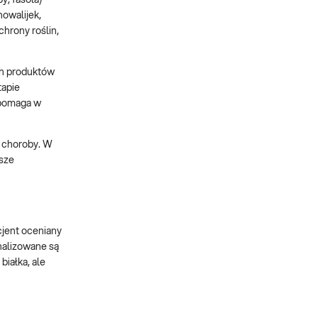
owalijek,
hrony roślin,
ch produktów
tapie
 pomaga w
 choroby. W
sze
cjent oceniany
analizowane są
białka, ale