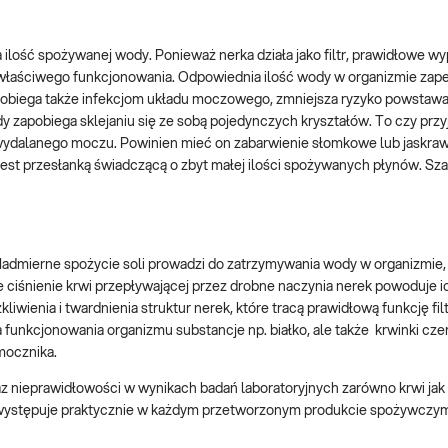
lość spożywanej wody. Ponieważ nerka działa jako filtr, prawidłowe wy
 właściwego funkcjonowania. Odpowiednia ilość wody w organizmie zap
apobiega także infekcjom układu moczowego, zmniejsza ryzyko powstawa
ody zapobiega sklejaniu się ze sobą pojedynczych kryształów. To czy pr
wydalanego moczu. Powinien mieć on zabarwienie słomkowe lub jaskraw
jest przesłanką świadczącą o zbyt małej ilości spożywanych płynów. Szac
Nadmierne spożycie soli prowadzi do zatrzymywania wody w organizmie, 
 ciśnienie krwi przepływającej przez drobne naczynia nerek powoduje i
kliwienia i twardnienia struktur nerek, które tracą prawidłową funkcję fil
 funkcjonowania organizmu substancje np. białko, ale także krwinki cz
mocznika.
 nieprawidłowości w wynikach badań laboratoryjnych zarówno krwi jak 
 Sól występuje praktycznie w każdym przetworzonym produkcie spożywczy