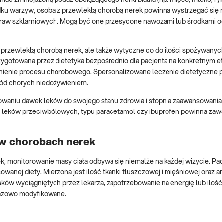
adku warzyw, osoba z przewlekłą chorobą nerek powinna wystrzegać się n
praw szklarniowych. Mogą być one przesycone nawozami lub środkami oc
przewlekłą chorobą nerek, ale także wytyczne co do ilości spożywany
rzygotowana przez dietetyka bezpośrednio dla pacjenta na konkretnym e
lnienie procesu chorobowego. Spersonalizowane leczenie dietetyczne
ród chorych niedożywieniem.
waniu dawek leków do swojego stanu zdrowia i stopnia zaawansowania
y leków przeciwbólowych, typu paracetamol czy ibuprofen powinna zaw
 w chorobach nerek
ek, monitorowanie masy ciała odbywa się niemalże na każdej wizycie. Pa
anej diety. Mierzona jest ilość tkanki tłuszczowej i mięśniowej oraz 
ków wyciągniętych przez lekarza, zapotrzebowanie na energię lub ilość 
razowo modyfikowane.