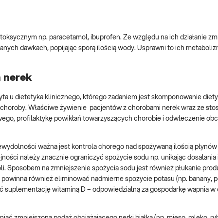
otoksycznym np. paracetamol, ibuprofen. Ze względu na ich działanie zm
anych dawkach, popijając sporą ilością wody. Usprawni to ich metaboliz
 nerek
a u dietetyka klinicznego, którego zadaniem jest skomponowanie diety 
 choroby. Właściwe żywienie pacjentów z chorobami nerek wraz ze st
ego, profilaktykę powikłań towarzyszących chorobie i odwleczenie obc
ewydolności ważna jest kontrola chorego nad spożywaną ilością płynów 
ejności należy znacznie ograniczyć spożycie sodu np. unikając dosalania 
oli. Sposobem na zmniejszenie spożycia sodu jest również płukanie pro
 powinna również eliminować nadmierne spożycie potasu (np. banany, p
iać suplementację witaminą D – odpowiedzialną za gospodarkę wapnia w 
ać zmniejszoną podaż obciążającego nerki białka (np. mięso, mleko, ryb