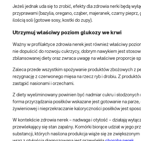
Jeżeli jednak uda się to zrobić, efekty dla zdrowia nerki będą wył
przyprawami (bazylia, oregano, cząber, majeranek, czarny pieprz
ilością soli (gotowe sosy, kostki do zupy).
Utrzymuj właściwy poziom glukozy we krwi
Ważny w profilaktyce zdrowia nerek jest również właściwy pozio
nie dopuścić do rozwoju cukrzycy, dobrym nawykiem jest stoso
zbilansowanej diety oraz zwraca uwagę na właściwe proporcje 
Zaleca przede wszystkim spożywanie produktów zbożowych z peł
rezygnację z czerwonego mięsa na rzecz ryb i drobiu. Z produktów
zastąpić nasionami i orzechami.
Z diety wyeliminowany powinien być nadmiar cukru i słodzonych n
forma przyrządzania posiłków wskazane jest gotowanie na parze, 
żywieniowej i nieprzekraczanie kaloryczności posiłków jest spos
W kontekście zdrowia nerek – nadwaga i otyłość – działają wyłączn
przewlekający się stan zapalny. Komórki biorące udział w jego pr
substancji, których nasilona produkcja wiąże się ze zwiększonym
wraz z otyłością diagnozowana jest przewlekła
choroba nerek
.