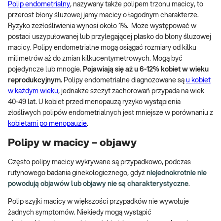
Polip endometrialny
, nazywany także polipem trzonu macicy, to
przerost błony śluzowej jamy macicy o łagodnym charakterze.
Ryzyko zezłośliwienia wynosi około 1%. Może występować w
postaci uszypułowanej lub przylegającej płasko do błony śluzowej
macicy. Polipy endometrialne mogą osiągać rozmiary od kilku
milimetrów aż do zmian kilkucentymetrowych. Mogą być
pojedyncze lub mnogie.
Pojawiają się aż u 6-12% kobiet w wieku
reprodukcyjnym.
Polipy endometrialne diagnozowane są
u kobiet
w każdym wieku
, jednakże szczyt zachorowań przypada na wiek
40-49 lat. U kobiet przed menopauzą ryzyko wystąpienia
złośliwych polipów endometrialnych jest mniejsze w porównaniu z
kobietami po menopauzie
.
Polipy w macicy – objawy
Często polipy macicy wykrywane są przypadkowo, podczas
rutynowego badania ginekologicznego, gdyż
niejednokrotnie nie
powodują objawów lub objawy nie są charakterystyczne
.
Polip szyjki macicy w większości przypadków nie wywołuje
żadnych symptomów. Niekiedy mogą wystąpić