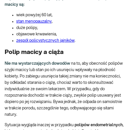
macicy są:
wiek powyżej 60 lat,
stan menopauzalny
,
duże polipy,
objawowe krwawienia,
zespół policystycznych jajników
.
Polip macicy a ciąża
Nie ma wystarczających dowodów
na to, aby obecność polipów
szyjki macicy lub stan po ich usunięciu wpływały na płodność
kobiety. Po zabiegu usunięcia takiej zmiany nie ma konieczności,
by odkładać starania o ciążę, chociaż warto to skonsultować
indywidualnie ze swoim lekarzem. W przypadku, gdy do
rozpoznania dochodzi w trakcie ciąży, zwykle polip usuwany jest
dopiero po jej rozwiązaniu. Bywa jednak, że odpada on samoistnie
w trakcie porodu, szczególnie tego, odbywającego się siłami
natury.
Sytuacja wygląda inaczej w przypadku
polipów endometrialnych
,