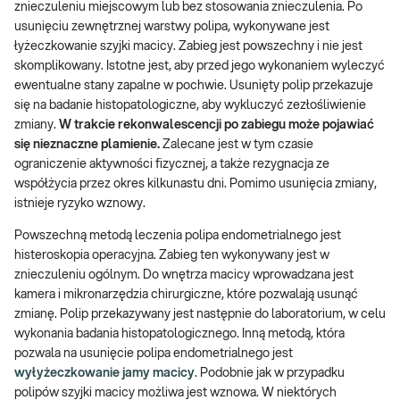
znieczuleniu miejscowym lub bez stosowania znieczulenia. Po
usunięciu zewnętrznej warstwy polipa, wykonywane jest
łyżeczkowanie szyjki macicy. Zabieg jest powszechny i nie jest
skomplikowany. Istotne jest, aby przed jego wykonaniem wyleczyć
ewentualne stany zapalne w pochwie. Usunięty polip przekazuje
się na badanie histopatologiczne, aby wykluczyć zezłośliwienie
zmiany.
W trakcie rekonwalescencji po zabiegu może pojawiać
się nieznaczne plamienie.
Zalecane jest w tym czasie
ograniczenie aktywności fizycznej, a także rezygnacja ze
współżycia przez okres kilkunastu dni. Pomimo usunięcia zmiany,
istnieje ryzyko wznowy.
Powszechną metodą leczenia polipa endometrialnego jest
histeroskopia operacyjna. Zabieg ten wykonywany jest w
znieczuleniu ogólnym. Do wnętrza macicy wprowadzana jest
kamera i mikronarzędzia chirurgiczne, które pozwalają usunąć
zmianę. Polip przekazywany jest następnie do laboratorium, w celu
wykonania badania histopatologicznego. Inną metodą, która
pozwala na usunięcie polipa endometrialnego jest
wyłyżeczkowanie jamy macicy
. Podobnie jak w przypadku
polipów szyjki macicy możliwa jest wznowa. W niektórych