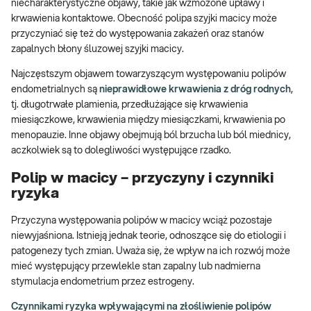
niecharakterystyczne objawy, takie jak wzmożone upławy i
krwawienia kontaktowe. Obecność polipa szyjki macicy może
przyczyniać się też do występowania zakażeń oraz stanów
zapalnych błony śluzowej szyjki macicy.
Najczęstszym objawem towarzyszącym występowaniu polipów
endometrialnych są
nieprawidłowe krwawienia z dróg rodnych
,
tj. długotrwałe plamienia, przedłużające się krwawienia
miesiączkowe, krwawienia między miesiączkami, krwawienia po
menopauzie. Inne objawy obejmują ból brzucha lub ból miednicy,
aczkolwiek są to dolegliwości występujące rzadko.
Polip w macicy – przyczyny i czynniki
ryzyka
Przyczyna występowania polipów w macicy wciąż pozostaje
niewyjaśniona. Istnieją jednak teorie, odnoszące się do etiologii i
patogenezy tych zmian. Uważa się, że wpływ na ich rozwój może
mieć występujący przewlekle stan zapalny lub nadmierna
stymulacja endometrium przez estrogeny.
Czynnikami ryzyka wpływającymi na złośliwienie polipów