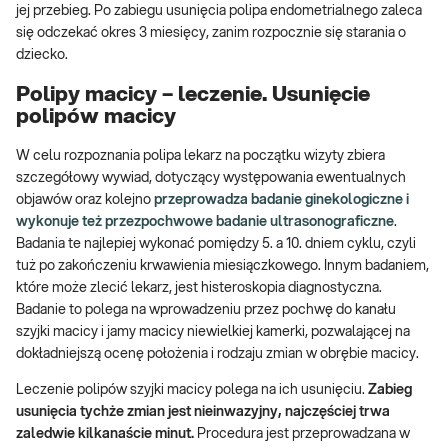
jej przebieg. Po zabiegu usunięcia polipa endometrialnego zaleca
się odczekać okres 3 miesięcy, zanim rozpocznie się starania o
dziecko.
Polipy macicy – leczenie. Usunięcie
polipów macicy
W celu rozpoznania polipa lekarz na początku wizyty zbiera
szczegółowy wywiad, dotyczący występowania ewentualnych
objawów oraz kolejno
przeprowadza badanie ginekologiczne i
wykonuje też przezpochwowe badanie ultrasonograficzne
.
Badania te najlepiej wykonać pomiędzy 5. a 10. dniem cyklu, czyli
tuż po zakończeniu krwawienia miesiączkowego. Innym badaniem,
które może zlecić lekarz, jest histeroskopia diagnostyczna.
Badanie to polega na wprowadzeniu przez pochwę do kanału
szyjki macicy i jamy macicy niewielkiej kamerki, pozwalającej na
dokładniejszą ocenę położenia i rodzaju zmian w obrębie macicy.
Leczenie polipów szyjki macicy polega na ich usunięciu.
Zabieg
usunięcia tychże zmian jest nieinwazyjny, najczęściej trwa
zaledwie kilkanaście minut.
Procedura jest przeprowadzana w