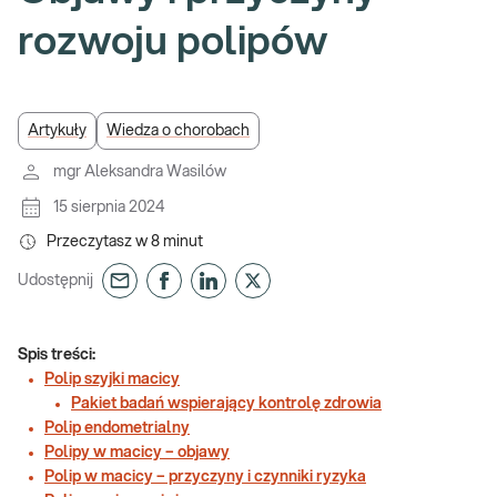
rozwoju polipów
Artykuły
Wiedza o chorobach
mgr Aleksandra Wasilów
15 sierpnia 2024
Przeczytasz w
8
minut
Udostępnij
Spis treści:
Polip szyjki macicy
Pakiet badań wspierający kontrolę zdrowia
Polip endometrialny
Polipy w macicy – objawy
Polip w macicy – przyczyny i czynniki ryzyka