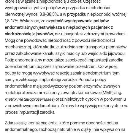
które są wiązane z niepłodnością u kobiet. Częstość
występowania tychże polipów w przypadku niepłodności
pierwotnej wynosi 3,8-38,5%, a w przypadku niepłodności wtórnej
1,8-17%. Wykazano, że
częstość występowania polipów
endometrialnych jest większa u niepłodnych pacjentek z
niedrożnością jajowodów
, niż u pacjentek z drożnymi jajowodami.
Mogą one powodować niepłodność z powodu niedrożności
mechanicznej, która skutkuje utrudnieniem transportu plemników
przez zablokowanie kanału szyjki macicy lub wejścia do jajowodu.
Polip endometrialny może także zapobiegać implantacji zarodka
do endometrium poprzez zajmowanie przestrzeni. Co więcej,
polipy te mogą wywoływać reakcję zapalną endometrium, tym
samym zakłócając implantację zarodka. Ponadto polipy
endometrialne mają podwyższony poziom enzymów, zwanych
metaloproteinazami macierzy zewnątrzkomórkowej (MMP, ang.
matrix metalloproteinases
) oraz niektórych cytokin w porównaniu
z prawidłowym endometrium. Zmiany te wpływają niekorzystnie na
proces implantacji zarodka.
Zdarzają się jednak pacjentki, które pomimo obecności polipa
endometrialnego, zachodzą naturalnie w ciążę i nie wpływa on na