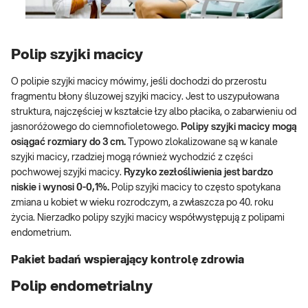
Polip szyjki macicy
O polipie szyjki macicy mówimy, jeśli dochodzi do przerostu
fragmentu błony śluzowej szyjki macicy. Jest to uszypułowana
struktura, najczęściej w kształcie łzy albo płacika, o zabarwieniu od
jasnoróżowego do ciemnofioletowego.
Polipy szyjki macicy mogą
osiągać rozmiary do 3 cm.
Typowo zlokalizowane są w kanale
szyjki macicy, rzadziej mogą również wychodzić z części
pochwowej szyjki macicy.
Ryzyko zezłośliwienia jest bardzo
niskie i wynosi 0-0,1%.
Polip szyjki macicy to często spotykana
zmiana u kobiet w wieku rozrodczym, a zwłaszcza po 40. roku
życia. Nierzadko polipy szyjki macicy współwystępują z polipami
endometrium.
Pakiet badań wspierający kontrolę zdrowia
Polip endometrialny