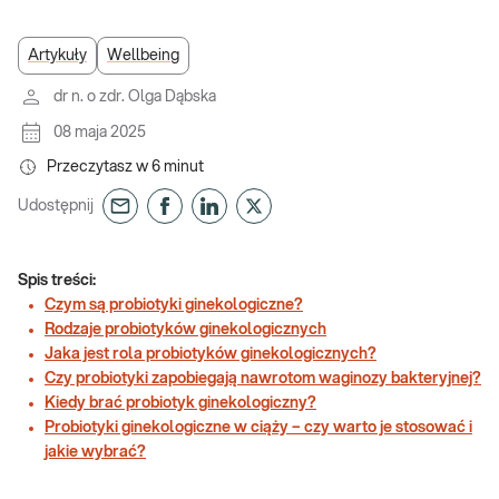
Artykuły
Wellbeing
dr n. o zdr. Olga Dąbska
08 maja 2025
Przeczytasz w
6
minut
Udostępnij
Spis treści:
Czym są probiotyki ginekologiczne?
Rodzaje probiotyków ginekologicznych
Jaka jest rola probiotyków ginekologicznych?
Czy probiotyki zapobiegają nawrotom waginozy bakteryjnej?
Kiedy brać probiotyk ginekologiczny?
Probiotyki ginekologiczne w ciąży – czy warto je stosować i
jakie wybrać?