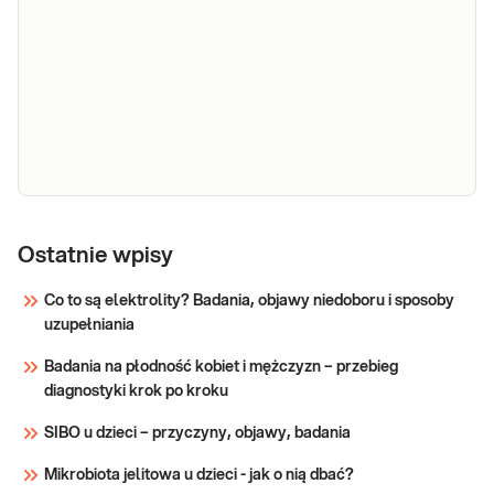
e-Pakiet
badań
Ostatnie wpisy
Najczęstsza dysbioza pochwy – bakteryjna
dysbioza
waginoza Bakteryjne zapalenie pochwy (ang.
Co to są elektrolity? Badania, objawy niedoboru i sposoby
pochwy -
Bacterial Vaginosis, BV, bakteryjna waginoza) to
uzupełniania
bakteryjna
choroba będąca efektem zaburzeń mikrobioty
waginoza
pochwy. W bakteryjnej waginozie dochodzi do
Badania na płodność kobiet i mężczyzn – przebieg
obniżenia ilości pałeczek kwa
diagnostyki krok po kroku
Sprawdź
SIBO u dzieci – przyczyny, objawy, badania
Mikrobiota jelitowa u dzieci - jak o nią dbać?