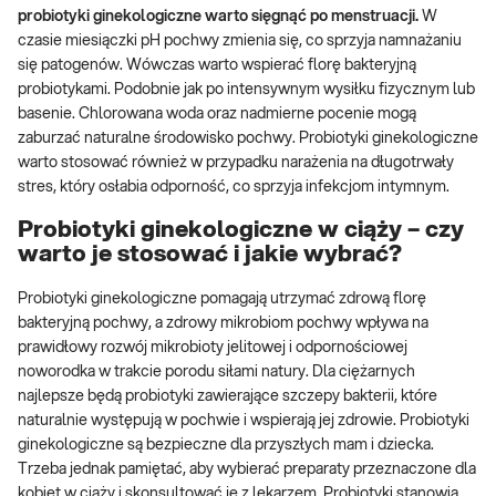
probiotyki ginekologiczne warto sięgnąć po menstruacji.
W
czasie miesiączki pH pochwy zmienia się, co sprzyja namnażaniu
się patogenów. Wówczas warto wspierać florę bakteryjną
probiotykami. Podobnie jak po intensywnym wysiłku fizycznym lub
basenie. Chlorowana woda oraz nadmierne pocenie mogą
zaburzać naturalne środowisko pochwy. Probiotyki ginekologiczne
warto stosować również w przypadku narażenia na długotrwały
stres, który osłabia odporność, co sprzyja infekcjom intymnym.
Probiotyki ginekologiczne w ciąży – czy
warto je stosować i jakie wybrać?
Probiotyki ginekologiczne pomagają utrzymać zdrową florę
bakteryjną pochwy, a zdrowy mikrobiom pochwy wpływa na
prawidłowy rozwój mikrobioty jelitowej i odpornościowej
noworodka w trakcie porodu siłami natury. Dla ciężarnych
najlepsze będą probiotyki zawierające szczepy bakterii, które
naturalnie występują w pochwie i wspierają jej zdrowie. Probiotyki
ginekologiczne są bezpieczne dla przyszłych mam i dziecka.
Trzeba jednak pamiętać, aby wybierać preparaty przeznaczone dla
kobiet w ciąży i skonsultować je z lekarzem. Probiotyki stanowią