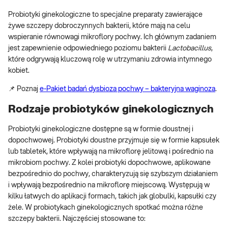
Probiotyki ginekologiczne to specjalne preparaty zawierające
żywe szczepy dobroczynnych bakterii, które mają na celu
wspieranie równowagi mikroflory pochwy. Ich głównym zadaniem
jest zapewnienie odpowiedniego poziomu bakterii
Lactobacillus
,
które odgrywają kluczową rolę w utrzymaniu zdrowia intymnego
kobiet.
📌 Poznaj
e-Pakiet badań dysbioza pochwy – bakteryjna waginoza
.
Rodzaje probiotyków ginekologicznych
Probiotyki ginekologiczne dostępne są w formie doustnej i
dopochwowej. Probiotyki doustne przyjmuje się w formie kapsułek
lub tabletek, które wpływają na mikroflorę jelitową i pośrednio na
mikrobiom pochwy. Z kolei probiotyki dopochwowe, aplikowane
bezpośrednio do pochwy, charakteryzują się szybszym działaniem
i wpływają bezpośrednio na mikroflorę miejscową. Występują w
kilku łatwych do aplikacji formach, takich jak globulki, kapsułki czy
żele. W probiotykach ginekologicznych spotkać można różne
szczepy bakterii. Najczęściej stosowane to: