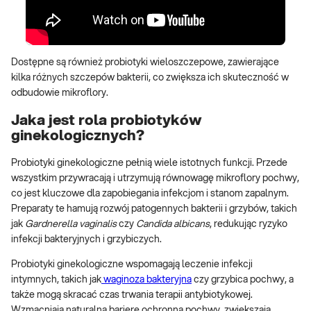
Dostępne są również probiotyki wieloszczepowe, zawierające
kilka różnych szczepów bakterii, co zwiększa ich skuteczność w
odbudowie mikroflory.
Jaka jest rola probiotyków
ginekologicznych?
Probiotyki ginekologiczne pełnią wiele istotnych funkcji. Przede
wszystkim przywracają i utrzymują równowagę mikroflory pochwy,
co jest kluczowe dla zapobiegania infekcjom i stanom zapalnym.
Preparaty te hamują rozwój patogennych bakterii i grzybów, takich
jak
Gardnerella vaginalis
czy
Candida albicans
, redukując ryzyko
infekcji bakteryjnych i grzybiczych.
Probiotyki ginekologiczne wspomagają leczenie infekcji
intymnych, takich jak
waginoza bakteryjna
czy grzybica pochwy, a
także mogą skracać czas trwania terapii antybiotykowej.
Wzmacniają naturalną barierę ochronną pochwy, zwiększają