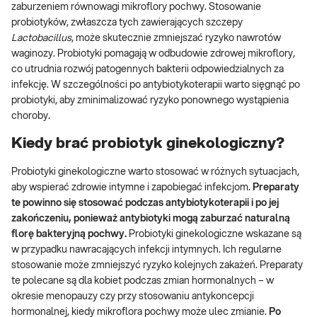
zaburzeniem równowagi mikroflory pochwy. Stosowanie
probiotyków, zwłaszcza tych zawierających szczepy
Lactobacillus
, może skutecznie zmniejszać ryzyko nawrotów
waginozy. Probiotyki pomagają w odbudowie zdrowej mikroflory,
co utrudnia rozwój patogennych bakterii odpowiedzialnych za
infekcję. W szczególności po antybiotykoterapii warto sięgnąć po
probiotyki, aby zminimalizować ryzyko ponownego wystąpienia
choroby.
Kiedy brać probiotyk ginekologiczny?
Probiotyki ginekologiczne warto stosować w różnych sytuacjach,
aby wspierać zdrowie intymne i zapobiegać infekcjom.
Preparaty
te powinno się stosować podczas antybiotykoterapii i po jej
zakończeniu, ponieważ antybiotyki mogą zaburzać naturalną
florę bakteryjną pochwy.
Probiotyki ginekologiczne wskazane są
w przypadku nawracających infekcji intymnych. Ich regularne
stosowanie może zmniejszyć ryzyko kolejnych zakażeń. Preparaty
te polecane są dla kobiet podczas zmian hormonalnych – w
okresie menopauzy czy przy stosowaniu antykoncepcji
hormonalnej, kiedy mikroflora pochwy może ulec zmianie.
Po