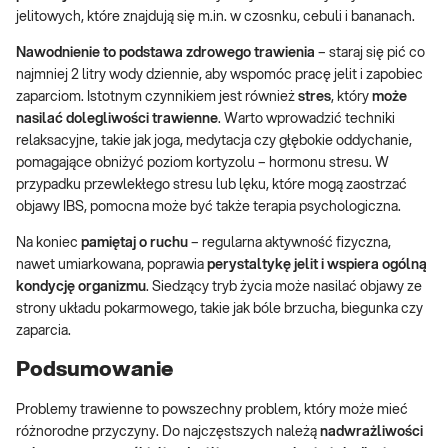
jelitowych, które znajdują się m.in. w czosnku, cebuli i bananach.
Nawodnienie to podstawa zdrowego trawienia
– staraj się pić co
najmniej 2 litry wody dziennie, aby wspomóc pracę jelit i zapobiec
zaparciom. Istotnym czynnikiem jest również
stres
, który
może
nasilać dolegliwości trawienne
. Warto wprowadzić techniki
relaksacyjne, takie jak joga, medytacja czy głębokie oddychanie,
pomagające obniżyć poziom kortyzolu – hormonu stresu. W
przypadku przewlekłego stresu lub lęku, które mogą zaostrzać
objawy IBS, pomocna może być także terapia psychologiczna.
Na koniec
pamiętaj o ruchu
– regularna aktywność fizyczna,
nawet umiarkowana, poprawia
perystaltykę jelit i wspiera ogólną
kondycję organizmu
. Siedzący tryb życia może nasilać objawy ze
strony układu pokarmowego, takie jak bóle brzucha, biegunka czy
zaparcia.
Podsumowanie
Problemy trawienne to powszechny problem, który może mieć
różnorodne przyczyny. Do najczęstszych należą
nadwrażliwości