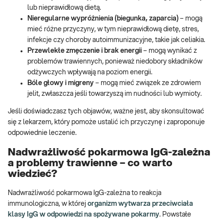
lub nieprawidłową dietą.
Nieregularne wypróżnienia (biegunka, zaparcia)
– mogą
mieć różne przyczyny, w tym nieprawidłową dietę, stres,
infekcje czy choroby autoimmunizacyjne, takie jak celiakia.
Przewlekłe zmęczenie i brak energii
– mogą wynikać z
problemów trawiennych, ponieważ niedobory składników
odżywczych wpływają na poziom energii.
Bóle głowy i migreny
– mogą mieć związek ze zdrowiem
jelit, zwłaszcza jeśli towarzyszą im nudności lub wymioty.
Jeśli doświadczasz tych objawów, ważne jest, aby skonsultować
się z lekarzem, który pomoże ustalić ich przyczynę i zaproponuje
odpowiednie leczenie.
Nadwrażliwość pokarmowa IgG-zależna
a problemy trawienne – co warto
wiedzieć?
Nadwrażliwość pokarmowa IgG-zależna to reakcja
immunologiczna, w której
organizm wytwarza przeciwciała
klasy IgG w odpowiedzi na spożywane pokarmy
. Powstałe