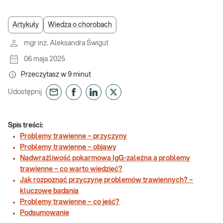
Artykuły
Wiedza o chorobach
mgr inż. Aleksandra Świgut
06 maja 2025
Przeczytasz w
9
minut
Udostępnij
Spis treści:
Problemy trawienne – przyczyny
Problemy trawienne – objawy
Nadwrażliwość pokarmowa IgG-zależna a problemy
trawienne – co warto wiedzieć?
Jak rozpoznać przyczynę problemów trawiennych? –
kluczowe badania
Problemy trawienne – co jeść?
Podsumowanie