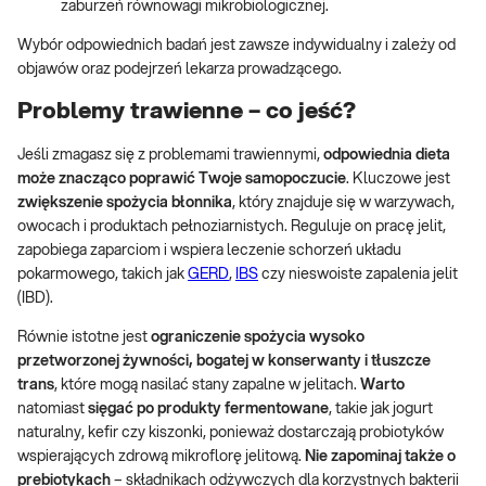
zaburzeń równowagi mikrobiologicznej.
Wybór odpowiednich badań jest zawsze indywidualny i zależy od
objawów oraz podejrzeń lekarza prowadzącego.
Problemy trawienne – co jeść?
Jeśli zmagasz się z problemami trawiennymi,
odpowiednia dieta
może znacząco poprawić Twoje samopoczucie
. Kluczowe jest
zwiększenie spożycia błonnika
, który znajduje się w warzywach,
owocach i produktach pełnoziarnistych. Reguluje on pracę jelit,
zapobiega zaparciom i wspiera leczenie schorzeń układu
pokarmowego, takich jak
GERD
,
IBS
czy nieswoiste zapalenia jelit
(IBD).
Równie istotne jest
ograniczenie spożycia wysoko
przetworzonej żywności, bogatej w konserwanty i tłuszcze
trans
, które mogą nasilać stany zapalne w jelitach.
Warto
natomiast
sięgać po produkty fermentowane
, takie jak jogurt
naturalny, kefir czy kiszonki, ponieważ dostarczają probiotyków
wspierających zdrową mikroflorę jelitową.
Nie zapominaj także o
prebiotykach
– składnikach odżywczych dla korzystnych bakterii