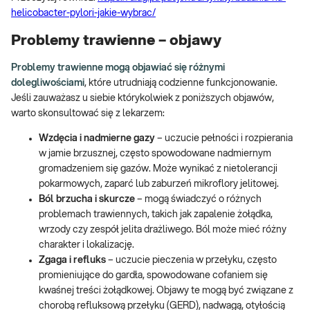
helicobacter-pylori-jakie-wybrac/
Problemy trawienne – objawy
Problemy trawienne mogą objawiać się różnymi
dolegliwościami
, które utrudniają codzienne funkcjonowanie.
Jeśli zauważasz u siebie którykolwiek z poniższych objawów,
warto skonsultować się z lekarzem:
Wzdęcia i nadmierne gazy
– uczucie pełności i rozpierania
w jamie brzusznej, często spowodowane nadmiernym
gromadzeniem się gazów. Może wynikać z nietolerancji
pokarmowych, zaparć lub zaburzeń mikroflory jelitowej.
Ból brzucha i skurcze
– mogą świadczyć o różnych
problemach trawiennych, takich jak zapalenie żołądka,
wrzody czy zespół jelita drażliwego. Ból może mieć różny
charakter i lokalizację.
Zgaga i refluks
– uczucie pieczenia w przełyku, często
promieniujące do gardła, spowodowane cofaniem się
kwaśnej treści żołądkowej. Objawy te mogą być związane z
chorobą refluksową przełyku (GERD), nadwagą, otyłością