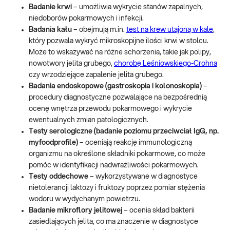
Badanie krwi
– umożliwia wykrycie stanów zapalnych,
niedoborów pokarmowych i infekcji.
Badania kału
– obejmują m.in.
test na krew utajoną w kale
,
który pozwala wykryć mikroskopijne ilości krwi w stolcu.
Może to wskazywać na różne schorzenia, takie jak polipy,
nowotwory jelita grubego,
chorobę Leśniowskiego-Crohna
czy wrzodziejące zapalenie jelita grubego.
Badania endoskopowe (gastroskopia i kolonoskopia)
–
procedury diagnostyczne pozwalające na bezpośrednią
ocenę wnętrza przewodu pokarmowego i wykrycie
ewentualnych zmian patologicznych.
Testy serologiczne (badanie poziomu przeciwciał IgG, np.
myfoodprofile)
– oceniają reakcję immunologiczną
organizmu na określone składniki pokarmowe, co może
pomóc w identyfikacji nadwrażliwości pokarmowych.
Testy oddechowe
– wykorzystywane w diagnostyce
nietolerancji laktozy i fruktozy poprzez pomiar stężenia
wodoru w wydychanym powietrzu.
Badanie mikroflory jelitowej
– ocenia skład bakterii
zasiedlających jelita, co ma znaczenie w diagnostyce