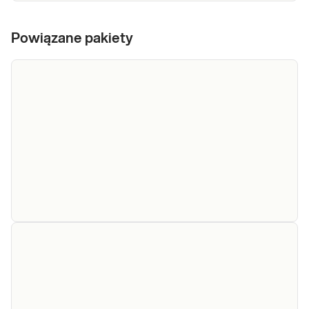
Powiązane pakiety
e-Pakiet
nadwrażliwości
Dedykowany dla: Kobiet, Mężczyzn,
pokarmowe:
Dzieci powyżej 2. roku życia, u których
myfoodprofile
występują uciążliwe symptomy i może
108 IgG -