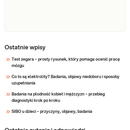
mieć to związek ze spożywaną żywnością
rozszerzony
Uwaga! Jeżeli kupujesz badanie dla
dziecka, zrealizuj je w punkcie przyjaznym
Sprawdź
dzieciom – sprawdź PUN
e-Pakiet
nadwrażliwości
Ostatnie wpisy
Dedykowany dla: Dzieci powyżej 2. roku
pokarmowe:
życia, Kobiet i Mężczyzn, którzy
Test zegara – prosty rysunek, który pomaga ocenić pracę
myfoodprofile
podejrzewają związek swoich
mózgu
216 IgG -
przewlekłych dolegliwości ze spożywaną
zaawansowany
żywnością. To najszerszy panel
Co to są elektrolity? Badania, objawy niedoboru i sposoby
przeznaczony dla osób, które potrzebują
uzupełniania
Sprawdź
kompleksowej diagnostyki i analizy swoje
Badania na płodność kobiet i mężczyzn – przebieg
diagnostyki krok po kroku
SIBO u dzieci – przyczyny, objawy, badania