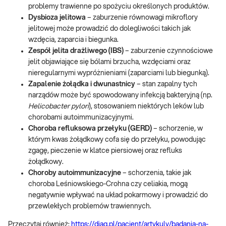
problemy trawienne po spożyciu określonych produktów.
Dysbioza jelitowa
– zaburzenie równowagi mikroflory
jelitowej może prowadzić do dolegliwości takich jak
wzdęcia, zaparcia i biegunka.
Zespół jelita drażliwego (IBS)
– zaburzenie czynnościowe
jelit objawiające się bólami brzucha, wzdęciami oraz
nieregularnymi wypróżnieniami (zaparciami lub biegunką).
Zapalenie żołądka i dwunastnicy
– stan zapalny tych
narządów może być spowodowany infekcją bakteryjną (np.
Helicobacter pylori
), stosowaniem niektórych leków lub
chorobami autoimmunizacyjnymi.
Choroba refluksowa przełyku (GERD)
– schorzenie, w
którym kwas żołądkowy cofa się do przełyku, powodując
zgagę, pieczenie w klatce piersiowej oraz refluks
żołądkowy.
Choroby autoimmunizacyjne
– schorzenia, takie jak
choroba Leśniowskiego-Crohna czy celiakia, mogą
negatywnie wpływać na układ pokarmowy i prowadzić do
przewlekłych problemów trawiennych.
Przeczytaj również:
https://diag.pl/pacjent/artykuly/badania-na-