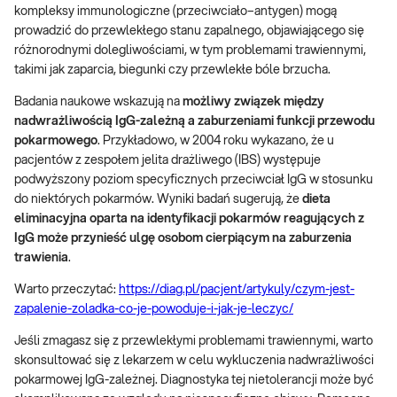
kompleksy immunologiczne (przeciwciało–antygen) mogą
prowadzić do przewlekłego stanu zapalnego, objawiającego się
różnorodnymi dolegliwościami, w tym problemami trawiennymi,
takimi jak zaparcia, biegunki czy przewlekłe bóle brzucha.
Badania naukowe wskazują na
możliwy związek między
nadwrażliwością IgG-zależną a zaburzeniami funkcji przewodu
pokarmowego
. Przykładowo, w 2004 roku wykazano, że u
pacjentów z zespołem jelita drażliwego (IBS) występuje
podwyższony poziom specyficznych przeciwciał IgG w stosunku
do niektórych pokarmów. Wyniki badań sugerują, że
dieta
eliminacyjna oparta na identyfikacji pokarmów reagujących z
IgG może przynieść ulgę osobom cierpiącym na zaburzenia
trawienia
.
Warto przeczytać:
https://diag.pl/pacjent/artykuly/czym-jest-
zapalenie-zoladka-co-je-powoduje-i-jak-je-leczyc/
Jeśli zmagasz się z przewlekłymi problemami trawiennymi, warto
skonsultować się z lekarzem w celu wykluczenia nadwrażliwości
pokarmowej IgG-zależnej. Diagnostyka tej nietolerancji może być