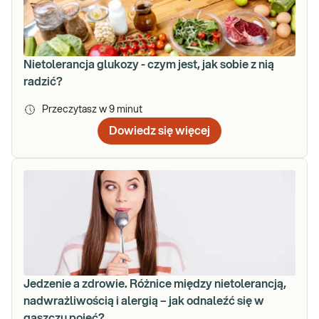
Nietolerancja glukozy - czym jest, jak sobie z nią
radzić?
Przeczytasz w
9
minut
Dowiedz się więcej
Jedzenie a zdrowie. Różnice między nietolerancją,
nadwrażliwością i alergią – jak odnaleźć się w
gąszczu pojęć?