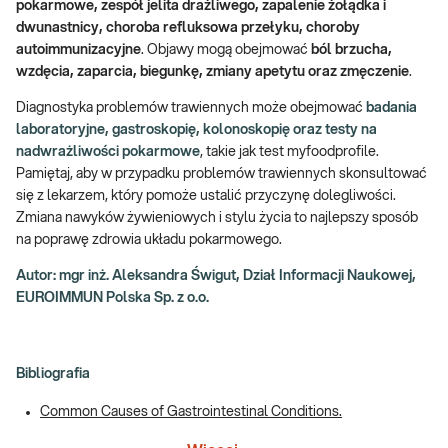
pokarmowe, zespół jelita drażliwego, zapalenie żołądka i
dwunastnicy, choroba refluksowa przełyku, choroby
autoimmunizacyjne
. Objawy mogą obejmować
ból brzucha,
wzdęcia, zaparcia, biegunkę, zmiany apetytu oraz zmęczenie
.
Diagnostyka problemów trawiennych może obejmować
badania
laboratoryjne, gastroskopię, kolonoskopię oraz testy na
nadwrażliwości pokarmowe
, takie jak test myfoodprofile.
Pamiętaj, aby w przypadku problemów trawiennych skonsultować
się z lekarzem, który pomoże ustalić przyczynę dolegliwości.
Zmiana nawyków żywieniowych i stylu życia to najlepszy sposób
na poprawę zdrowia układu pokarmowego.
Autor: mgr inż. Aleksandra Świgut, Dział Informacji Naukowej,
EUROIMMUN Polska Sp. z o.o.
Bibliografia
Common Causes of Gastrointestinal Conditions.