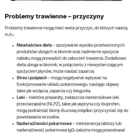
Problemy trawienne – przyczyny
Problemy trawienne mogą mieć wiele przyczyn, do których należą
m.in.:
Niewłaściwa dieta
– spożywanie wysoko przetworzonych
produktów ubogich w błonnik oraz nadmierne spożycie
nabiału mogą prowadzić do zaburzeń trawienia. Dodatkowo
dieta uboga w błonnik, w połączeniu z niewystarczającym
spożyciem płynów, może nasilać zaparcia.
Stres i pośpiech
– mogą negatywnie wpływać na
funkcjonowanie układu pokarmowego, nasilając objawy
takie jak wzdęcia, zaparcia czy biegunka.
Leki
– niektóre preparaty, zwłaszcza niesteroidowe leki
przeciwzapalne (NLPZ), takie jak aspiryna czy ibuprofen,
mogą podrażniać błonę śluzową żołądka i przyczyniać się do
powstawania wrzodów.
Nadwrażliwości pokarmowe
– nietolerancja laktozy lub
nadwrażliwość pokarmowa IgG-zależna mogą powodować