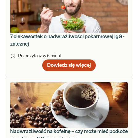
7 ciekawostek o nadwrażliwości pokarmowej IgG-
zależnej
Przeczytasz w
5
minut
Dowiedz się więcej
Nadwrażliwość na kofeinę – czy może mieć podłoże