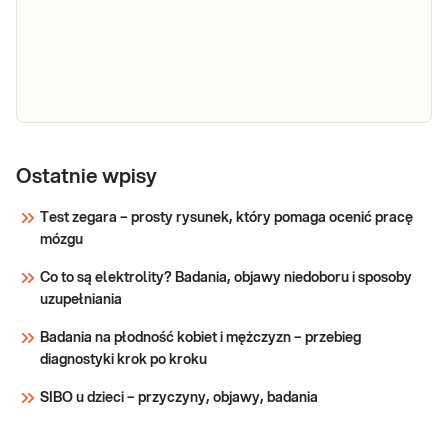
Progesteron
Diagnostyka i leczenie zaburzeń pracy
jajników i łożyska. Diagnostyka:
Ostatnie wpisy
niepłodności, ciąży pozamaciczne, ryzyka
poronienia i przyczyn krwawienia u
Test zegara – prosty rysunek, który pomaga ocenić pracę
ciężarnych.
mózgu
Sprawdź
Co to są elektrolity? Badania, objawy niedoboru i sposoby
uzupełniania
Badania na płodność kobiet i mężczyzn – przebieg
diagnostyki krok po kroku
SIBO u dzieci – przyczyny, objawy, badania