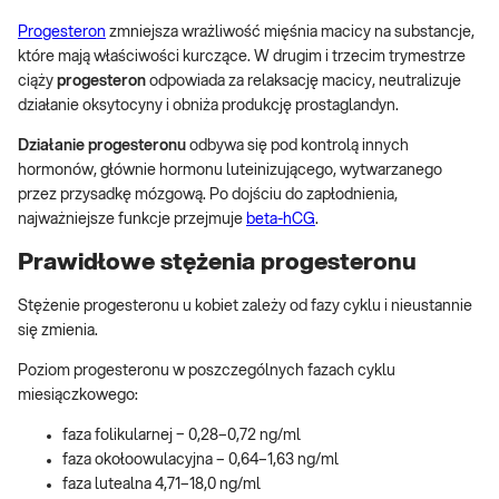
Progesteron
zmniejsza wrażliwość mięśnia macicy na substancje,
które mają właściwości kurczące. W drugim i trzecim trymestrze
ciąży
progesteron
odpowiada za relaksację macicy, neutralizuje
działanie oksytocyny i obniża produkcję prostaglandyn.
Działanie progesteronu
odbywa się pod kontrolą innych
hormonów, głównie hormonu luteinizującego, wytwarzanego
przez przysadkę mózgową. Po dojściu do zapłodnienia,
najważniejsze funkcje przejmuje
beta-hCG
.
Prawidłowe stężenia progesteronu
Stężenie progesteronu u kobiet zależy od fazy cyklu i nieustannie
się zmienia.
Poziom progesteronu w poszczególnych fazach cyklu
miesiączkowego:
faza folikularnej − 0,28–0,72 ng/ml
faza okołoowulacyjna – 0,64–1,63 ng/ml
faza lutealna 4,71–18,0 ng/ml