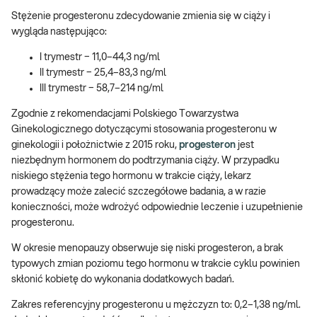
Stężenie progesteronu zdecydowanie zmienia się w ciąży i
wygląda następująco:
I trymestr − 11,0–44,3 ng/ml
II trymestr − 25,4–83,3 ng/ml
III trymestr − 58,7–214 ng/ml
Zgodnie z rekomendacjami Polskiego Towarzystwa
Ginekologicznego dotyczącymi stosowania progesteronu w
ginekologii i położnictwie z 2015 roku,
progesteron
jest
niezbędnym hormonem do podtrzymania ciąży. W przypadku
niskiego stężenia tego hormonu w trakcie ciąży, lekarz
prowadzący może zalecić szczegółowe badania, a w razie
konieczności, może wdrożyć odpowiednie leczenie i uzupełnienie
progesteronu.
W okresie menopauzy obserwuje się niski progesteron, a brak
typowych zmian poziomu tego hormonu w trakcie cyklu powinien
skłonić kobietę do wykonania dodatkowych badań.
Zakres referencyjny progesteronu u mężczyzn to: 0,2–1,38 ng/ml.