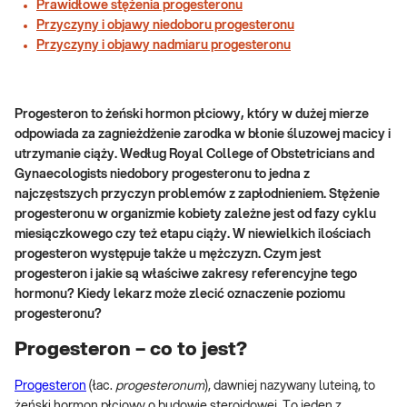
Prawidłowe stężenia progesteronu
Przyczyny i objawy niedoboru progesteronu
Przyczyny i objawy nadmiaru progesteronu
Progesteron to żeński hormon płciowy, który w dużej mierze
odpowiada za zagnieżdżenie zarodka w błonie śluzowej macicy i
utrzymanie ciąży. Według
Royal College of Obstetricians and
Gynaecologists
niedobory progesteronu to jedna z
najczęstszych przyczyn problemów z zapłodnieniem. Stężenie
progesteronu w organizmie kobiety zależne jest od fazy cyklu
miesiączkowego czy też etapu ciąży. W niewielkich ilościach
progesteron występuje także u mężczyzn. Czym jest
progesteron i jakie są właściwe zakresy referencyjne tego
hormonu? Kiedy lekarz może zlecić oznaczenie poziomu
progesteronu?
Progesteron – co to jest?
Progesteron
(łac.
progesteronum
), dawniej nazywany luteiną, to
żeński hormon płciowy o budowie steroidowej. To jeden z