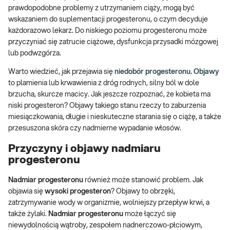
prawdopodobne problemy z utrzymaniem ciąży, mogą być
wskazaniem do suplementacji progesteronu, o czym decyduje
każdorazowo lekarz. Do niskiego poziomu progesteronu może
przyczyniać się zatrucie ciążowe, dysfunkcja przysadki mózgowej
lub podwzgórza.
Warto wiedzieć, jak przejawia się
niedobór progesteronu. Objawy
to plamienia lub krwawienia z dróg rodnych, silny ból w dole
brzucha, skurcze macicy. Jak jeszcze rozpoznać, że kobieta ma
niski progesteron? Objawy takiego stanu rzeczy to zaburzenia
miesiączkowania, długie i nieskuteczne starania się o ciążę, a także
przesuszona skóra czy nadmierne wypadanie włosów.
Przyczyny i objawy nadmiaru
progesteronu
Nadmiar progesteronu
również może stanowić problem. Jak
objawia się
wysoki progesteron
? Objawy to obrzęki,
zatrzymywanie wody w organizmie, wolniejszy przepływ krwi, a
także żylaki.
Nadmiar progesteronu
może łączyć się
niewydolnością wątroby, zespołem nadnerczowo-płciowym,