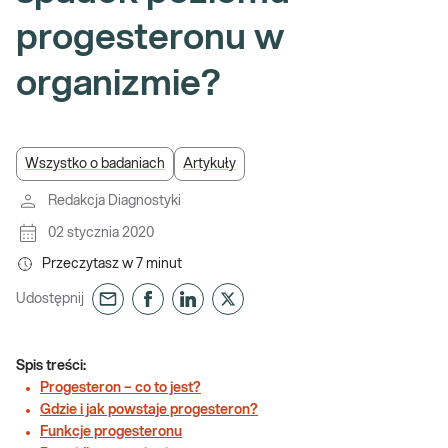
progesteronu w
organizmie?
Wszystko o badaniach
Artykuły
Redakcja Diagnostyki
02 stycznia 2020
Przeczytasz w
7
minut
Udostępnij
Spis treści:
Progesteron – co to jest?
Gdzie i jak powstaje progesteron?
Funkcje progesteronu