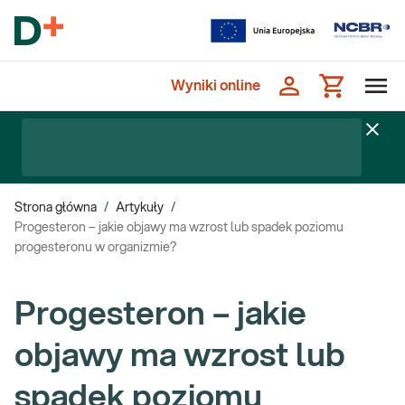
Wyniki online
Strona główna
/
Artykuły
/
Progesteron – jakie objawy ma wzrost lub spadek poziomu
progesteronu w organizmie?
Progesteron – jakie
objawy ma wzrost lub
spadek poziomu