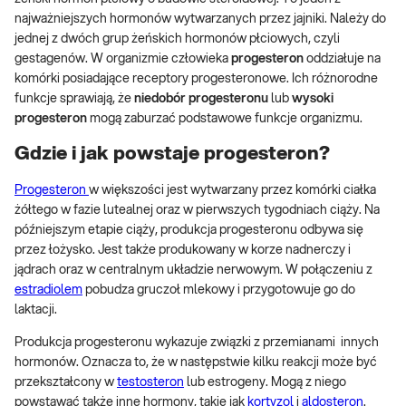
najważniejszych hormonów wytwarzanych przez jajniki. Należy do
jednej z dwóch grup żeńskich hormonów płciowych, czyli
gestagenów. W organizmie człowieka
progesteron
oddziałuje na
komórki posiadające receptory progesteronowe. Ich różnorodne
funkcje sprawiają, że
niedobór progesteronu
lub
wysoki
progesteron
mogą zaburzać podstawowe funkcje organizmu.
Gdzie i jak powstaje progesteron?
Progesteron
w większości jest wytwarzany przez komórki ciałka
żółtego w fazie lutealnej oraz w pierwszych tygodniach ciąży. Na
późniejszym etapie ciąży, produkcja progesteronu odbywa się
przez łożysko. Jest także produkowany w korze nadnerczy i
jądrach oraz w centralnym układzie nerwowym. W połączeniu z
estradiolem
pobudza gruczoł mlekowy i przygotowuje go do
laktacji.
Produkcja progesteronu wykazuje związki z przemianami innych
hormonów. Oznacza to, że w następstwie kilku reakcji może być
przekształcony w
testosteron
lub estrogeny. Mogą z niego
powstawać także inne hormony, takie jak
kortyzol
i
aldosteron
.