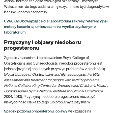
Jednak hormon ten dość rzadko jest oznaczany u mężczyzn.
Wskazaniem do tego badania u mężczyzn może być diagnostyka w
kierunku chorób nadnerczy.
UWAGA! Obowiązujące dla laboratorium zakresy referencyjne i
metody badania są umieszczane na wyniku uzyskanym z
laboratorium.
Przyczyny i objawy niedoboru
progesteronu
Zgodnie z badaniami i opracowaniem Royal College of
Obstetricians and Gynaecologists, niedobór progesteronu jest
jedną najczęściej spotkanych przyczyn problemów z płodnością
(
Royal College of Obstetricians and Gynaecologists.
Fertility:
assessment and treatment for people with fertility problems.
National Collaborating Centre for Women’s and Children’s Health,
Commissioned by the National Institute for Clinical Excellence
;
2004, 2013). Przyczyną niedoboru progesteronu może być
niewydolność ciałka żółtego lub problemy z łożyskiem.
Spadek poziomu progesteronu, objawy
wskazujące na