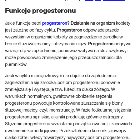
Funkcje progesteronu
Jakie funkcje pełni
progesteron
?
D
ziałanie
na organizm
kobiety
jest zależne od fazy cyklu.
Progesteron
odpowiada przede
wszystkim w organizmie kobiety za zagnieżdżenie zarodka w
błonie śluzowej macicy i utrzymanie ciąży.
Progesteron
odgrywa
ważną rolę w zapłodnieniu, ponieważ wpływa na śluz szyjkowy i
może powodować zmniejszenie jego przepuszczalności dla
plemników.
Jeśli w cyklu miesiączkowym nie dojdzie do zapłodnienia i
zagnieżdżenia się zarodka, poziom progesteronu ponownie
zmniejsza się i występuje tzw. luteoliza ciałka żółtego. W
warunkach normalnych, gwałtowne obniżenie stężenia
progesteronu powoduje kontrolowane złuszczanie się błony
śluzowej macicy, czyli menstruację. W fazie folikularnej stężenia
progesteronu są niskie, a jajniki produkują głównie estrogeny.
Stężenie progesteronu wzrasta na początku owulacji i zapowiada
uwolnienie komórki jajowej. Przekształceniu komórki jajowej w
ciałko żółte i wtedy towarzyszy najwyższy poziom progesteronu.