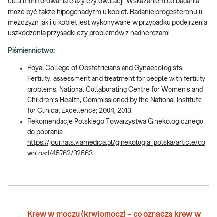
celu monitorowania ciąży czy owulacji. Wskazaniem do badania
może być także hipogonadyzm u kobiet. Badanie progesteronu u
mężczyzn jak i u kobiet jest wykonywane w przypadku podejrzenia
uszkodzenia przysadki czy problemów z nadnerczami.
Piśmiennictwo:
Royal College of Obstetricians and Gynaecologists.
Fertility: assessment and treatment for people with fertility
problems. National Collaborating Centre for Women’s and
Children’s Health, Commissioned by the National Institute
for Clinical Excellence; 2004, 2013.
Rekomendacje Polskiego Towarzystwa Ginekologicznego
do pobrania:
https://journals.viamedica.pl/ginekologia_polska/article/do
wnload/45762/32563
.
Krew w moczu (krwiomocz) – co oznacza krew w