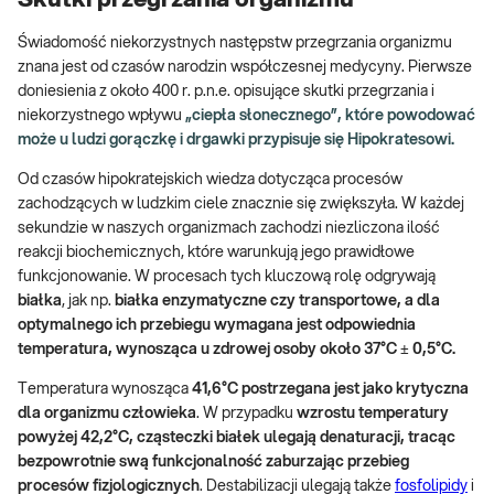
Świadomość niekorzystnych następstw przegrzania organizmu
znana jest od czasów narodzin współczesnej medycyny. Pierwsze
doniesienia z około 400 r. p.n.e. opisujące skutki przegrzania i
niekorzystnego wpływu
„ciepła słonecznego”, które powodować
może u ludzi gorączkę i drgawki przypisuje się Hipokratesowi.
Od czasów hipokratejskich wiedza dotycząca procesów
zachodzących w ludzkim ciele znacznie się zwiększyła. W każdej
sekundzie w naszych organizmach zachodzi niezliczona ilość
reakcji biochemicznych, które warunkują jego prawidłowe
funkcjonowanie. W procesach tych kluczową rolę odgrywają
białka
, jak np.
białka enzymatyczne czy transportowe, a dla
optymalnego ich przebiegu wymagana jest odpowiednia
temperatura, wynosząca u zdrowej osoby około 37°C ± 0,5°C.
Temperatura wynosząca
41,6°C postrzegana jest jako krytyczna
dla organizmu człowieka
. W przypadku
wzrostu temperatury
powyżej 42,2°C, cząsteczki białek ulegają denaturacji, tracąc
bezpowrotnie swą funkcjonalność zaburzając przebieg
procesów fizjologicznych
. Destabilizacji ulegają także
fosfolipidy
i