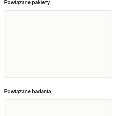
Powiązane pakiety
e-Pakiet
kontrolny dla
Powiązane badania
wyjeżdżających
Dedykowany dla: Kobiet, Mężczyzn,
lub
Dzieci Uwaga! Jeżeli kupujesz badanie dla
dziecka, zrealizuj je w punkcie przyjaznym
powracających
dzieciom – sprawdź PUNKTY
z podróży