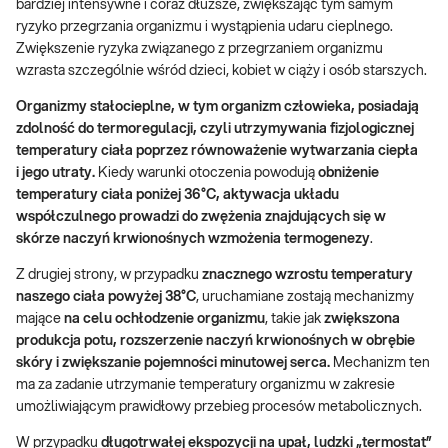
bardziej intensywne i coraz dłuższe, zwiększając tym samym
ryzyko przegrzania organizmu i wystąpienia udaru cieplnego.
Zwiększenie ryzyka związanego z przegrzaniem organizmu
wzrasta szczególnie wśród dzieci, kobiet w ciąży i osób starszych.
Organizmy stałocieplne, w tym organizm człowieka, posiadają
zdolność do termoregulacji, czyli utrzymywania fizjologicznej
temperatury ciała poprzez równoważenie wytwarzania ciepła
i jego utraty.
Kiedy warunki otoczenia powodują
obniżenie
temperatury ciała poniżej 36°C, aktywacja układu
współczulnego prowadzi do zwężenia znajdujących się w
skórze naczyń krwionośnych wzmożenia termogenezy
.
Z drugiej strony, w przypadku
znacznego wzrostu temperatury
naszego ciała powyżej 38°C
, uruchamiane zostają mechanizmy
mające
na celu ochłodzenie organizmu
, takie jak
zwiększona
produkcja potu, rozszerzenie naczyń krwionośnych w obrębie
skóry i zwiększanie pojemności minutowej serca.
Mechanizm ten
ma za zadanie utrzymanie temperatury organizmu w zakresie
umożliwiającym prawidłowy przebieg procesów metabolicznych.
W przypadku
długotrwałej ekspozycji na upał, ludzki „termostat”