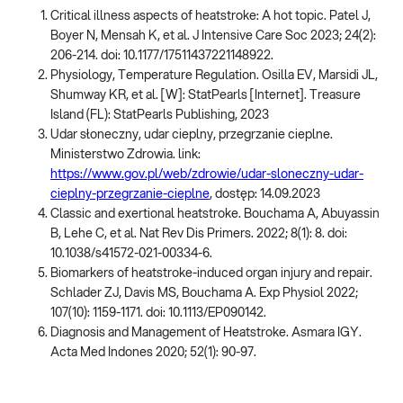
Critical illness aspects of heatstroke: A hot topic. Patel J,
Boyer N, Mensah K, et al. J Intensive Care Soc 2023; 24(2):
206-214. doi: 10.1177/17511437221148922.
Physiology, Temperature Regulation. Osilla EV, Marsidi JL,
Shumway KR, et al. [W]: StatPearls [Internet]. Treasure
Island (FL): StatPearls Publishing, 2023
Udar słoneczny, udar cieplny, przegrzanie cieplne.
Ministerstwo Zdrowia. link:
https://www.gov.pl/web/zdrowie/udar-sloneczny-udar-
cieplny-przegrzanie-cieplne
, dostęp: 14.09.2023
Classic and exertional heatstroke. Bouchama A, Abuyassin
B, Lehe C, et al. Nat Rev Dis Primers. 2022; 8(1): 8. doi:
10.1038/s41572-021-00334-6.
Biomarkers of heatstroke-induced organ injury and repair.
Schlader ZJ, Davis MS, Bouchama A. Exp Physiol 2022;
107(10): 1159-1171. doi: 10.1113/EP090142.
Diagnosis and Management of Heatstroke. Asmara IGY.
Acta Med Indones 2020; 52(1): 90-97.