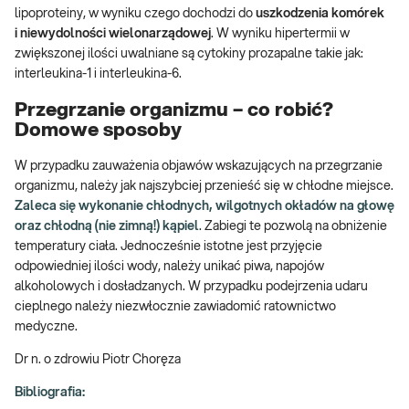
lipoproteiny, w wyniku czego dochodzi do
uszkodzenia komórek
i niewydolności wielonarządowej
. W wyniku hipertermii w
zwiększonej ilości uwalniane są cytokiny prozapalne takie jak:
interleukina-1 i interleukina-6.
Przegrzanie organizmu – co robić?
Domowe sposoby
W przypadku zauważenia objawów wskazujących na przegrzanie
organizmu, należy jak najszybciej przenieść się w chłodne miejsce.
Zaleca się wykonanie chłodnych, wilgotnych okładów na głowę
oraz chłodną (nie zimną!) kąpiel
. Zabiegi te pozwolą na obniżenie
temperatury ciała. Jednocześnie istotne jest przyjęcie
odpowiedniej ilości wody, należy unikać piwa, napojów
alkoholowych i dosładzanych. W przypadku podejrzenia udaru
cieplnego należy niezwłocznie zawiadomić ratownictwo
medyczne.
Dr n. o zdrowiu Piotr Choręza
Bibliografia: