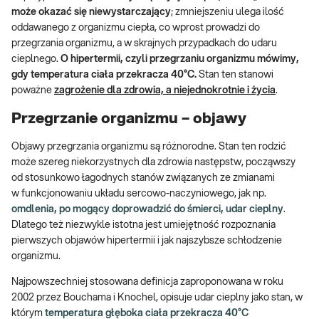
może okazać się niewystarczający
; zmniejszeniu ulega ilość
oddawanego z organizmu ciepła, co wprost prowadzi do
przegrzania organizmu, a w skrajnych przypadkach do udaru
cieplnego.
O hipertermii, czyli przegrzaniu organizmu mówimy,
gdy temperatura ciała przekracza 40°C.
Stan ten stanowi
poważne
zagrożenie dla zdrowia, a niejednokrotnie i życia
.
Przegrzanie organizmu – objawy
Objawy przegrzania organizmu są różnorodne. Stan ten rodzić
może szereg niekorzystnych dla zdrowia następstw, począwszy
od stosunkowo łagodnych stanów związanych ze zmianami
w funkcjonowaniu układu sercowo-naczyniowego, jak np.
omdlenia, po mogący doprowadzić do śmierci, udar cieplny
.
Dlatego też niezwykle istotna jest umiejętność rozpoznania
pierwszych objawów hipertermii i jak najszybsze schłodzenie
organizmu.
Najpowszechniej stosowana definicja zaproponowana w roku
2002 przez Bouchama i Knochel, opisuje udar cieplny jako stan, w
którym
temperatura głęboka ciała przekracza 40°C