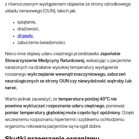
z równoczesnym wystąpieniem objawów ze strony ośrodkowego
układu nerwowego (OUN), takich jak:
splątanie,
drażliwość,
drgawki
,
zaburzenia świadomości.
Nieco inne objawy udaru cieplnego przedstawiło
Japońskie
Stowarzyszenie Medycyny Ratunkowej
, wskazując u pacjentów
narażonych na działanie wysokiej temperatury wystąpienie
rozsianego
wykrzepianie wewnątrznaczyniowego, zaburzeń
neurologicznych ze strony OUN czy niewydolność wątroby lub
nere
k.
Warto jednak zauważyć, że
temperatura poniżej 40°C nie
powinna wykluczać rozpoznania udaru cieplnego
, ponieważ
pomiar temperatury głębokiej może często być opóźniony
. Dzięki
wczesnemu rozpoznaniu hipertermii i szybkiemu ochłodzeniu
organizmu rokowania pacjentów są na ogół dobre.
Skutki przegrzania organizmu