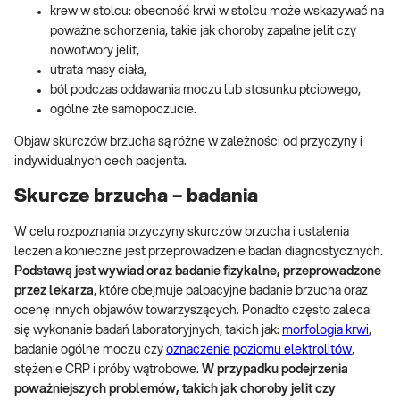
krew w stolcu: obecność krwi w stolcu może wskazywać na
poważne schorzenia, takie jak choroby zapalne jelit czy
nowotwory jelit,
utrata masy ciała,
ból podczas oddawania moczu lub stosunku płciowego,
ogólne złe samopoczucie.
Objaw skurczów brzucha są różne w zależności od przyczyny i
indywidualnych cech pacjenta.
Skurcze brzucha – badania
W celu rozpoznania przyczyny skurczów brzucha i ustalenia
leczenia konieczne jest przeprowadzenie badań diagnostycznych.
Podstawą jest wywiad oraz badanie fizykalne, przeprowadzone
przez lekarza
, które obejmuje palpacyjne badanie brzucha oraz
ocenę innych objawów towarzyszących. Ponadto często zaleca
się wykonanie badań laboratoryjnych, takich jak:
morfologia krwi
,
badanie ogólne moczu czy
oznaczenie poziomu elektrolitów
,
stężenie CRP i próby wątrobowe.
W przypadku podejrzenia
poważniejszych problemów, takich jak choroby jelit czy