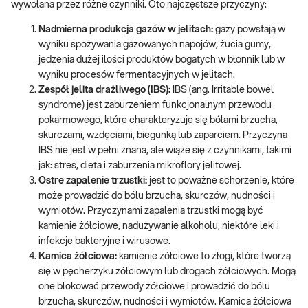
wywołana przez różne czynniki. Oto najczęstsze przyczyny:
Nadmierna produkcja gazów w jelitach:
gazy powstają w
wyniku spożywania gazowanych napojów, żucia gumy,
jedzenia dużej ilości produktów bogatych w błonnik lub w
wyniku procesów fermentacyjnych w jelitach.
Zespół jelita drażliwego (IBS):
IBS (ang. Irritable bowel
syndrome) jest zaburzeniem funkcjonalnym przewodu
pokarmowego, które charakteryzuje się bólami brzucha,
skurczami, wzdęciami, biegunką lub zaparciem. Przyczyna
IBS nie jest w pełni znana, ale wiąże się z czynnikami, takimi
jak: stres, dieta i zaburzenia mikroflory jelitowej.
Ostre zapalenie trzustki:
jest to poważne schorzenie, które
może prowadzić do bólu brzucha, skurczów, nudności i
wymiotów. Przyczynami zapalenia trzustki mogą być
kamienie żółciowe, nadużywanie alkoholu, niektóre leki i
infekcje bakteryjne i wirusowe.
Kamica żółciowa:
kamienie żółciowe to złogi, które tworzą
się w pęcherzyku żółciowym lub drogach żółciowych. Mogą
one blokować przewody żółciowe i prowadzić do bólu
brzucha, skurczów, nudności i wymiotów. Kamica żółciowa