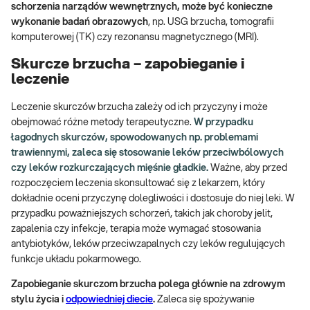
schorzenia narządów wewnętrznych, może być konieczne
wykonanie badań obrazowych
, np. USG brzucha, tomografii
komputerowej (TK) czy rezonansu magnetycznego (MRI).
Skurcze brzucha – zapobieganie i
leczenie
Leczenie skurczów brzucha zależy od ich przyczyny i może
obejmować różne metody terapeutyczne.
W przypadku
łagodnych skurczów, spowodowanych np. problemami
trawiennymi, zaleca się stosowanie leków przeciwbólowych
czy leków rozkurczających mięśnie gładkie.
Ważne, aby przed
rozpoczęciem leczenia skonsultować się z lekarzem, który
dokładnie oceni przyczynę dolegliwości i dostosuje do niej leki. W
przypadku poważniejszych schorzeń, takich jak choroby jelit,
zapalenia czy infekcje, terapia może wymagać stosowania
antybiotyków, leków przeciwzapalnych czy leków regulujących
funkcje układu pokarmowego.
Zapobieganie skurczom brzucha polega głównie na zdrowym
stylu życia i
odpowiedniej diecie
.
Zaleca się spożywanie