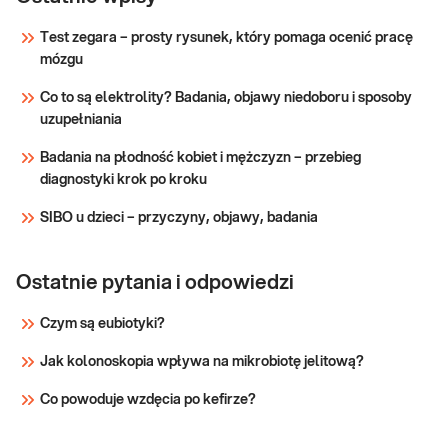
(ALT, AST,
parametrów wątroby (enzymów
Test zegara – prosty rysunek, który pomaga ocenić pracę
wątrobowych i bilirubiny) przydatne w
ALP, BIL,
mózgu
diagnostyce chorób wątroby i dróg
GGTP)
żółciowych.
Co to są elektrolity? Badania, objawy niedoboru i sposoby
Sprawdź
uzupełniania
Badania na płodność kobiet i mężczyzn – przebieg
diagnostyki krok po kroku
SIBO u dzieci – przyczyny, objawy, badania
Ostatnie pytania i odpowiedzi
Czym są eubiotyki?
Jak kolonoskopia wpływa na mikrobiotę jelitową?
Co powoduje wzdęcia po kefirze?