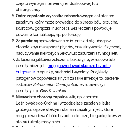
często wymaga interwencji endoskopowej lub
chirurgicznej.
Ostre zapalenie wyrostka robaczkowego:
jest stanem
zapalnym, który może prowadzić do silnego bólu brzucha,
skurczów, gorączki i nudności. Bez leczenia powoduje
poważne komplikacje, np. perforację.
Zaparcia:
są spowodowane m.in. przez dietę ubogą w
błonnik, zbyt małą podaż płynów, brak aktywności fizycznej,
nadużywanie niektórych leków lub zaburzenia funkcji jelit.
Zakażenia jelitowe:
zakażenia bakteryjne, wirusowe lub
pasożytnicze jelit
mogą powodować skurcze brzucha,
bulgotanie
, biegunkę, nudności i wymioty. Przykłady
patogenów odpowiedzialnych za takie infekcje to: bakterie
rodzajów
Salmonella
i
Campylobacter
; rotawirusy i
pasożyty, np.
Giardia lamblia
.
Nieswoiste choroby zapalne jelit
, np. choroba
Leśniowskiego-Crohna i wrzodziejące zapalenie jelita
grubego, są przewlekłymi stanami zapalnymi jelit, które
mogą powodować bóle brzucha, skurcze, biegunkę, krew w
stolcu i utratę masy ciała.