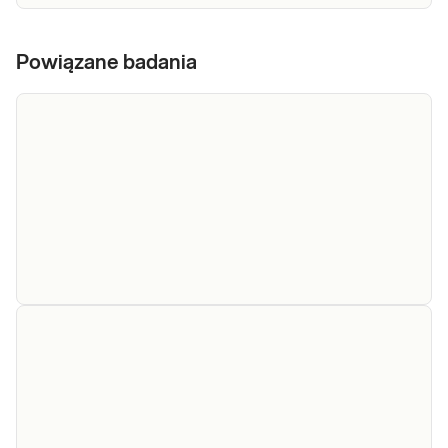
Powiązane badania
Inny materiał
posiew
Inny materiał, posiew beztlenowy (bad.
beztlenowy
bakter.). Badanie zlecane przez lekarza
prowadzącego, określającego rodzaj
(bad.
materiału i sposób pobierania materiału oraz
bakter.)
kierunek badania.