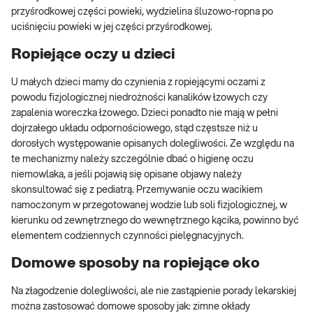
przyśrodkowej części powieki, wydzielina śluzowo-ropna po
uciśnięciu powieki w jej części przyśrodkowej.
Ropiejące oczy u dzieci
U małych dzieci mamy do czynienia z ropiejącymi oczami z
powodu fizjologicznej niedrożności kanalików łzowych czy
zapalenia woreczka łzowego. Dzieci ponadto nie mają w pełni
dojrzałego układu odpornościowego, stąd częstsze niż u
dorosłych występowanie opisanych dolegliwości. Ze względu na
te mechanizmy należy szczególnie dbać o higienę oczu
niemowlaka, a jeśli pojawią się opisane objawy należy
skonsultować się z pediatrą. Przemywanie oczu wacikiem
namoczonym w przegotowanej wodzie lub soli fizjologicznej, w
kierunku od zewnętrznego do wewnętrznego kącika, powinno być
elementem codziennych czynności pielęgnacyjnych.
Domowe sposoby na ropiejące oko
Na złagodzenie dolegliwości, ale nie zastąpienie porady lekarskiej
można zastosować domowe sposoby jak: zimne okłady