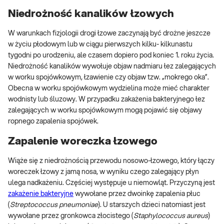
Niedrożność kanalików łzowych
W warunkach fizjologii drogi łzowe zaczynają być drożne jeszcze
w życiu płodowym lub w ciągu pierwszych kilku- kilkunastu
tygodni po urodzeniu, ale czasem dopiero pod koniec 1. roku życia.
Niedrożność kanalików wywołuje objaw nadmiaru łez zalegających
w worku spojówkowym, łzawienie czy objaw tzw. „mokrego oka”.
Obecna w worku spojówkowym wydzielina może mieć charakter
wodnisty lub śluzowy. W przypadku zakażenia bakteryjnego łez
zalegających w worku spojówkowym mogą pojawić się objawy
ropnego zapalenia spojówek.
Zapalenie woreczka łzowego
Wiąże się z niedrożnością przewodu nosowo-łzowego, który łączy
woreczek łzowy z jamą nosa, w wyniku czego zalegający płyn
ulega nadkażeniu. Częściej występuje u niemowląt. Przyczyną jest
zakażenie bakteryjne
wywołane przez dwoinkę zapalenia płuc
(
Streptococcus pneumoniae
). U starszych dzieci natomiast jest
wywołane przez gronkowca złocistego (
Staphylococcus aureus
)