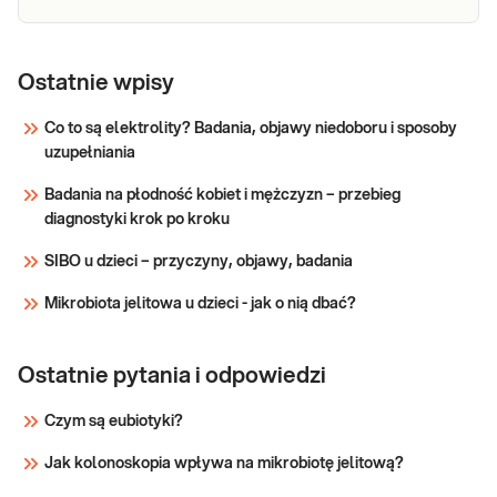
Sprawdź
Ropa posiew
Ropa posiew (bad. bakter.). Posiew ropy jest
(bad.
Ostatnie wpisy
badaniem laboratoryjnym mającym na celu
określenie patogenu wywołującego zmianę
bakter.)
Co to są elektrolity? Badania, objawy niedoboru i sposoby
ropną i ustalenie celowanej
uzupełniania
antybiotykoterapii.
Sprawdź
Badania na płodność kobiet i mężczyzn – przebieg
diagnostyki krok po kroku
SIBO u dzieci – przyczyny, objawy, badania
Mikrobiota jelitowa u dzieci - jak o nią dbać?
Ostatnie pytania i odpowiedzi
Czym są eubiotyki?
Jak kolonoskopia wpływa na mikrobiotę jelitową?