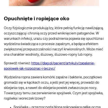
Opuchnięte i ropiejące oko
Oczy fizjologicznie produkują łzy, które pełnią funkcję nawilżającą,
oczyszczającą i chronią oczy przed wniknięciem patogenów. W
warunkach infekcji, urazu czy podrażnienia pojawia się opuchlizna i
wydzielina świadcząca o procesie zapalnym, a będąca efektem
zwiększonej przepuszczalności naczyń krwionośnych. Może mieć
ona charakter wodnisty, śluzowy, śluzowo-ropny lub ropny.
Sprawdź również:
https://diag.pl/pacjent/artykuly/zapalenie-
spojowek-jak-rozpoznac-i-leczyc/
Wydzielina ropna zawiera komórki zapalne i bakterie, początkowo
gromadzi się w kącikach oczu, a jeśli jest jej więcej, prowadzi do
sklejania rzęs, a nawet do sklejania powiek zwłaszcza po nocy.
Towarzyszy temu zaczerwienienie spojówek. Czym jest spojówka,
rogówka i woreczek łzowy?
Spojówka – przezroczysta błona pokrywająca gałkę oczną