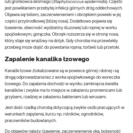
lub gronkowca skórnego (
Staphylococcus epidermidis
). Często
jest powikłaniem przebytej infekcji górnych dróg oddechowych.
Objawia się bólem, zaczerwienieniem i obrzękiem powieki w jej
części przyśrodkowej (bliżej nosa). Dodatkowo pojawia się
łzawienie, obecność wydzieliny śluzowej lub ropnej w worku
spojówkowym, gorączka. Obrzęk rozszerza się w stronę nosa,
który staje się wrażliwy na dotyk. Gdy choroba ma przewlekły
przebieg może dojść do powstania ropnia, torbieli lub przetoki.
Zapalenie kanalika łzowego
Kanaliki łzowe zlokalizowane są w powiece górnej i dolnej i są
drogą odprowadzania łez z worka spojówkowego do woreczka
łzowego. Do zapalenia dochodzi w wyniku zamknięcia światła
kanalików i zwykle ma to miejsce w zakażeniu promienicami lub
grzybami, rzadziej w zakażeniu bakteriami lub wirusami.
Jest dość rzadką chorobą dotyczącą zwykle osób pracujących w
warunkach zapylenia, kurzu np. rolników, ogrodników,
pracowników budowlanych.
Do objawów należy: łzawienie, zaczerwienienie oka, bolesność