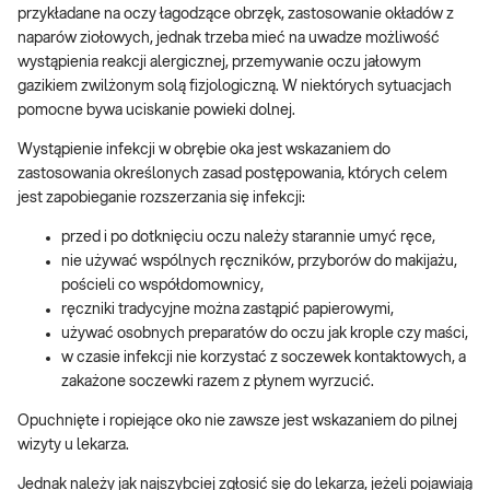
przykładane na oczy łagodzące obrzęk, zastosowanie okładów z
naparów ziołowych, jednak trzeba mieć na uwadze możliwość
wystąpienia reakcji alergicznej, przemywanie oczu jałowym
gazikiem zwilżonym solą fizjologiczną. W niektórych sytuacjach
pomocne bywa uciskanie powieki dolnej.
Wystąpienie infekcji w obrębie oka jest wskazaniem do
zastosowania określonych zasad postępowania, których celem
jest zapobieganie rozszerzania się infekcji:
przed i po dotknięciu oczu należy starannie umyć ręce,
nie używać wspólnych ręczników, przyborów do makijażu,
pościeli co współdomownicy,
ręczniki tradycyjne można zastąpić papierowymi,
używać osobnych preparatów do oczu jak krople czy maści,
w czasie infekcji nie korzystać z soczewek kontaktowych, a
zakażone soczewki razem z płynem wyrzucić.
Opuchnięte i ropiejące oko nie zawsze jest wskazaniem do pilnej
wizyty u lekarza.
Jednak należy jak najszybciej zgłosić się do lekarza, jeżeli pojawiają