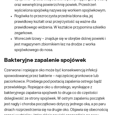
oraz wewnętrzną powierzchnię powiek. Przestrzeń
wyścielona spojówką nazywa się workiem spojówkowym.
Rogówka to przezroczysta przednia błona oka, jej
prawidłowy kształt oraz przejrzystość są ważne dla
prawidłowego widzenia. W kształcie przypomina szkiełko
zegarkowe.
Woreczek łzowy – znajduje się w obrębie dolnej powieki i
jest magazynem zbiornikiem łez na drodze z worka
spojówkowego do nosa.
Bakteryjne zapalenie spojówek
Czerwone i ropiejące oko może być konsekwencją infekcji
spowodowanej przez bakterie – najczęściej gronkowce lub
paciorkowce. Przebiega pod postacią zapalenia ostrego bądź
przewlekłego. Ropiejące oko u dorosłego, wynikające z
bakteryjnego zapalenia spojówek to druga co do częstości
dolegliwość ze strony spojówek. W ostrym zapaleniu początek
jest nagły i choroba początkowo dotyczy jednego oka, a po paru
dniach rozprzestrzenia się na drugie oko. Objawia się obecnością