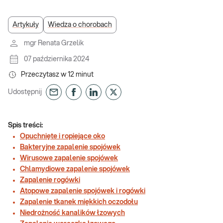
Artykuły
Wiedza o chorobach
mgr Renata Grzelik
07 października 2024
Przeczytasz w
12
minut
Udostępnij
Spis treści:
Opuchnięte i ropiejące oko
Bakteryjne zapalenie spojówek
Wirusowe zapalenie spojówek
Chlamydiowe zapalenie spojówek
Zapalenie rogówki
Atopowe zapalenie spojówek i rogówki
Zapalenie tkanek miękkich oczodołu
Niedrożność kanalików łzowych