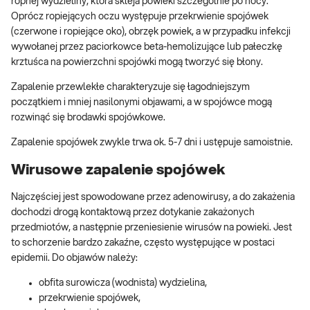
ropnej wydzieliny, która skleja powieki szczególnie po nocy.
Oprócz ropiejących oczu występuje przekrwienie spojówek
(czerwone i ropiejące oko), obrzęk powiek, a w przypadku infekcji
wywołanej przez paciorkowce beta-hemolizujące lub pałeczkę
krztuśca na powierzchni spojówki mogą tworzyć się błony.
Zapalenie przewlekłe charakteryzuje się łagodniejszym
początkiem i mniej nasilonymi objawami, a w spojówce mogą
rozwinąć się brodawki spojówkowe.
Zapalenie spojówek zwykle trwa ok. 5-7 dni i ustępuje samoistnie.
Wirusowe zapalenie spojówek
Najczęściej jest spowodowane przez adenowirusy, a do zakażenia
dochodzi drogą kontaktową przez dotykanie zakażonych
przedmiotów, a następnie przeniesienie wirusów na powieki. Jest
to schorzenie bardzo zakaźne, często występujące w postaci
epidemii. Do objawów należy:
obfita surowicza (wodnista) wydzielina,
przekrwienie spojówek,