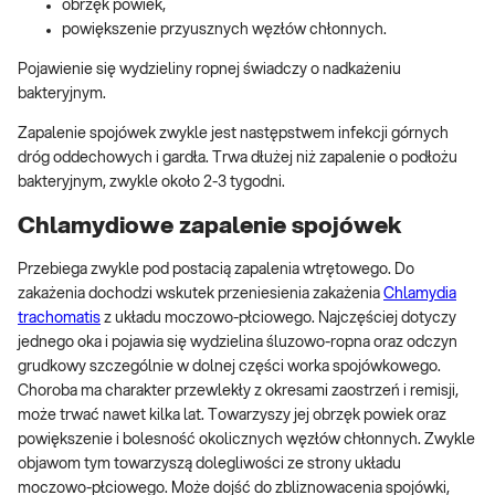
obrzęk powiek,
powiększenie przyusznych węzłów chłonnych.
Pojawienie się wydzieliny ropnej świadczy o nadkażeniu
bakteryjnym.
Zapalenie spojówek zwykle jest następstwem infekcji górnych
dróg oddechowych i gardła. Trwa dłużej niż zapalenie o podłożu
bakteryjnym, zwykle około 2-3 tygodni.
Chlamydiowe zapalenie spojówek
Przebiega zwykle pod postacią zapalenia wtrętowego. Do
zakażenia dochodzi wskutek przeniesienia zakażenia
Chlamydia
trachomatis
z układu moczowo-płciowego. Najczęściej dotyczy
jednego oka i pojawia się wydzielina śluzowo-ropna oraz odczyn
grudkowy szczególnie w dolnej części worka spojówkowego.
Choroba ma charakter przewlekły z okresami zaostrzeń i remisji,
może trwać nawet kilka lat. Towarzyszy jej obrzęk powiek oraz
powiększenie i bolesność okolicznych węzłów chłonnych. Zwykle
objawom tym towarzyszą dolegliwości ze strony układu
moczowo-płciowego. Może dojść do zbliznowacenia spojówki,