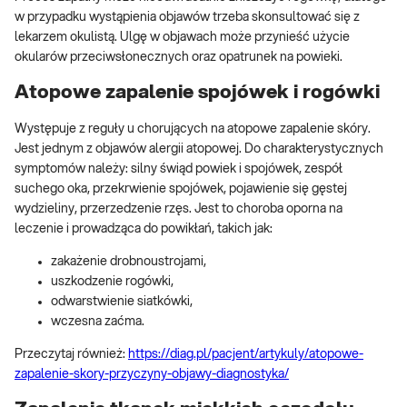
w przypadku wystąpienia objawów trzeba skonsultować się z
lekarzem okulistą. Ulgę w objawach może przynieść użycie
okularów przeciwsłonecznych oraz opatrunek na powieki.
Atopowe zapalenie spojówek i rogówki
Występuje z reguły u chorujących na atopowe zapalenie skóry.
Jest jednym z objawów alergii atopowej. Do charakterystycznych
symptomów należy: silny świąd powiek i spojówek, zespół
suchego oka, przekrwienie spojówek, pojawienie się gęstej
wydzieliny, przerzedzenie rzęs. Jest to choroba oporna na
leczenie i prowadząca do powikłań, takich jak:
zakażenie drobnoustrojami,
uszkodzenie rogówki,
odwarstwienie siatkówki,
wczesna zaćma.
Przeczytaj również:
https://diag.pl/pacjent/artykuly/atopowe-
zapalenie-skory-przyczyny-objawy-diagnostyka/