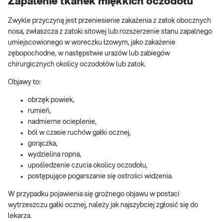
Zapalenie tkanek miękkich oczodołu
Zwykle przyczyną jest przeniesienie zakażenia z zatok obocznych
nosa, zwłaszcza z zatoki sitowej lub rozszerzenie stanu zapalnego
umiejscowionego w woreczku łzowym, jako zakażenie
zębopochodne, w następstwie urazów lub zabiegów
chirurgicznych okolicy oczodołów lub zatok.
Objawy to:
obrzęk powiek,
rumień,
nadmierne ocieplenie,
ból w czasie ruchów gałki ocznej,
gorączka,
wydzielina ropna,
upośledzenie czucia okolicy oczodołu,
postępujące pogarszanie się ostrości widzenia.
W przypadku pojawienia się groźnego objawu w postaci
wytrzeszczu gałki ocznej, należy jak najszybciej zgłosić się do
lekarza.