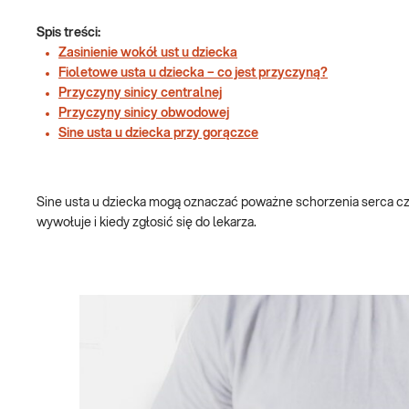
Spis treści:
Zasinienie wokół ust u dziecka
Fioletowe usta u dziecka – co jest przyczyną?
Przyczyny sinicy centralnej
Przyczyny sinicy obwodowej
Sine usta u dziecka przy gorączce
Sine usta u dziecka mogą oznaczać poważne schorzenia serca cz
wywołuje i kiedy zgłosić się do lekarza.