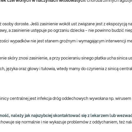
inek czerwonych w naczyniach włosowatych
: choroba zimnych aglutyn
ż osoby dorosłe. Jeśli zasinienie wokół ust związane jest z ekspozycją na
awy, a zasinienie ustępuje po ogrzaniu dziecka – nie powinno budzić nie
szości wypadków nie jest stanem groźnym i wymagającym interwencji m
 skóry znosi zasinienie, a przy pocieraniu sinego płatka ucha sinica u
ch, języka oraz głowy i tułowia, wtedy mamy do czynienia z sinicą centra
sinicy centralnej jest infekcja dróg oddechowych wywołana np. wirusem
ność, należy jak najszybciej skontaktować się z lekarzem lub wezwa
zachowuje się normalnie i nie wykazuje problemów z oddychaniem, też na