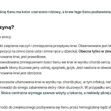
ścią tlenu ma kolor czerwono-różowy, a krew tego tlenu pozbawiona
czyną?
sinicy:
ekt zwężenia naczyń i zmniejszenia przepływu krwi. Obserwowane jest te
pozycji na zimno (sine usta i zimne ręce u dziecka).
Obecna tylko w zim
enowanie krwi, jest prawidłowe.
powodowana zmniejszeniem ilości tlenu we krwi w wyniku chorób serca, 
icach
: błony śluzowe jamy ustnej, spojówki, język. Jest nasilona w obw
nowanie krwi jest obniżone.
rocesów utlenowania krwi w wyniku np. chorób płuc, w tym infekcji, ni
prowadzi do sinego zabarwienia skóry i błon śluzowych. W przypadku w
.
Sinica centralna wymaga zawsze wizyty u lekarza, a niekiedy pilnej 
odzi do zwiększonego pozbywania się tlenu przez hemoglobinę bądź s