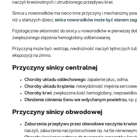
naczyń krwionośnych i utrudnionego przepływu krwi.
Sinica u noworodków ma nieco inne przyczyny i mechanizmy pows
niż u starszych dzieci,
sinica noworodków może być stanem zagr
Fizjologicznie skłonność do sinicy u noworodków w pierwszej dob
zwiększonego stężenia hemoglobiny odtlenowanej.
Przyczyną może być: wstrząs, niedrożność naczyń tętniczych lub
ekspozycji na zimno.
Przyczyny sinicy centralnej
Choroby układu oddechowego
: zapalenie płuc, odma.
Choroby układu krążenia
: niewydolność mięśnia sercowe
Choroby krwi
: zwiększona ilość hemoglobiny, nieprawid
Obniżenie ciśnienia tlenu we wdychanym powietrzu
, np.
Przyczyny sinicy obwodowej
Zaburzenia przepływu przez obwodowe naczynia krwio
naczyń, zaburzenia naczynioruchowe np. na tle nerwowym