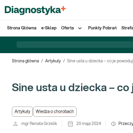
Strona Główna
e-Sklep
Oferta
Punkty Pobrań
Stref
Strona główna
/
Artykuły
/
Sine usta u dziecka – co je powodu
Sine usta u dziecka – co
Artykuły
Wiedza o chorobach
mgr Renata Grzelik
20 maja 2024
Przecz