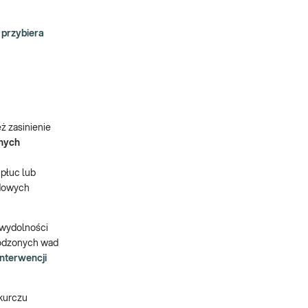
 przybiera
ż zasinienie
nych
płuc lub
odowych
ewydolności
rodzonych wad
interwencji
kurczu