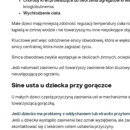
Choroby krwi prowadzące do tworzenia agregatów krw
krioglobulinemia.
Wychłodzenie ciała
.
Małe dzieci mają mniejszą zdolność regulacji temperatury ciała ni
kąpielą w zimnej wodzie i nie towarzyszą mu inne niepokojące obj
Kluczowe jest więc odróżnienie sinicy obwodowej, która w więk
sinicy centralnej, która może zagrażać życiu.
Sinica obwodowa zwykle występuje w okolicach zimnych, ocieplenie
Jeśli natomiast zasinieniu ust towarzyszy zasinienie błon śluzowy
nieustępującą po ogrzaniu.
Sine usta u dziecka przy gorączce
U małych dzieci częstą przyczyną zasinienia ust w mechanizmie 
towarzyszącą gorączką.
Jeśli dziecko ma problemy z oddychaniem lub straciło przytom
Jeśli u dziecka wystąpiło zasinienie bez oznak wyziębienia, ale 
skontaktować się z lekarzem celem ustalenia przyczyny.