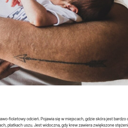
skawo-fioletowy odcień. Pojawia się w miejscach, gdzie skóra jest bardzo 
ach, płatkach uszu. Jest widoczna, gdy krew zawiera zwiększone stężen