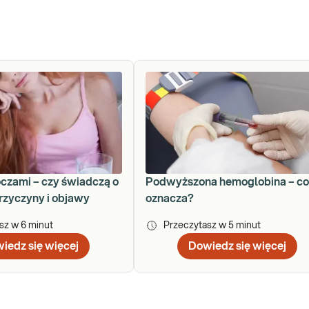
oczami – czy świadczą o
Podwyższona hemoglobina – co
rzyczyny i objawy
oznacza?
asz w
6
minut
Przeczytasz w
5
minut
iedz się więcej
Dowiedz się więcej