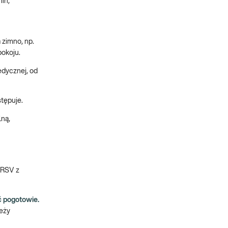
in,
 zimno, np.
pokoju.
edycznej, od
stępuje.
lną,
 RSV z
ć pogotowie.
leży