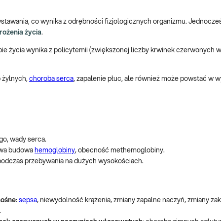
tawania, co wynika z odrębności fizjologicznych organizmu. Jednocześ
ożenia życia
.
ie życia wynika z policytemii (zwiększonej liczby krwinek czerwonych w
 żylnych,
choroba serca
, zapalenie płuc, ale również może powstać w w
go, wady serca.
łowa budowa
hemoglobiny
, obecność methemoglobiny.
 podczas przebywania na dużych wysokościach.
nośne
:
sepsa
, niewydolność krążenia, zmiany zapalne naczyń, zmiany z
.