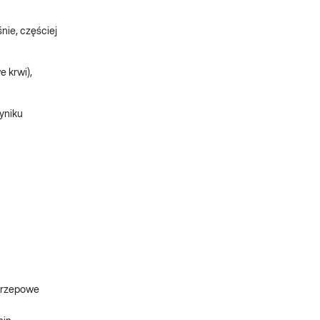
nie, częściej
e krwi),
yniku
akrzepowe