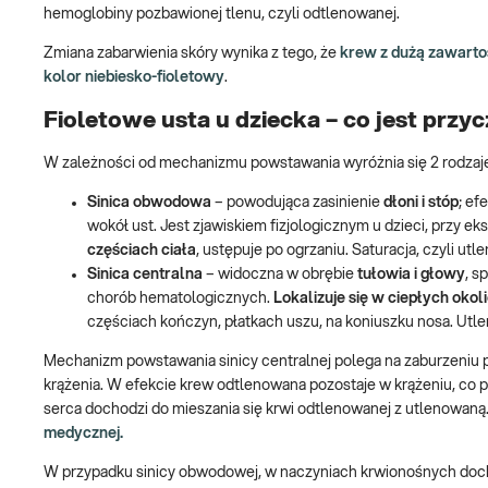
hemoglobiny pozbawionej tlenu, czyli odtlenowanej.
Zmiana zabarwienia skóry wynika z tego, że
krew z dużą zawarto
kolor niebiesko-fioletowy
.
Fioletowe usta u dziecka – co jest przy
W zależności od mechanizmu powstawania wyróżnia się 2 rodzaje 
Sinica obwodowa
– powodująca zasinienie
dłoni i stóp
; ef
wokół ust. Jest zjawiskiem fizjologicznym u dzieci, przy eks
częściach ciała
, ustępuje po ogrzaniu. Saturacja, czyli utl
Sinica centralna
– widoczna w obrębie
tułowia i głowy
, s
chorób hematologicznych.
Lokalizuje się w ciepłych okol
częściach kończyn, płatkach uszu, na koniuszku nosa. Utle
Mechanizm powstawania sinicy centralnej polega na zaburzeniu p
krążenia. W efekcie krew odtlenowana pozostaje w krążeniu, co 
serca dochodzi do mieszania się krwi odtlenowanej z utlenowaną
medycznej.
W przypadku sinicy obwodowej, w naczyniach krwionośnych doch