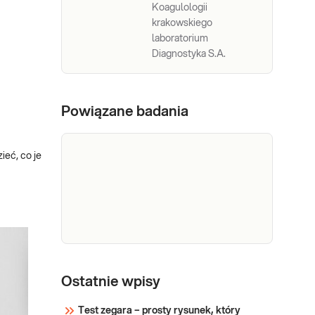
Koagulologii
krakowskiego
laboratorium
Diagnostyka S.A.
Powiązane badania
eć, co je
Morfologia
Morfologia krwi pełna (5-diff)
Podstawowe badanie krwi
krwi
Ostatnie wpisy
oceniające liczbę i wygląd
krwinek: czerwonych, białych
Test zegara – prosty rysunek, który