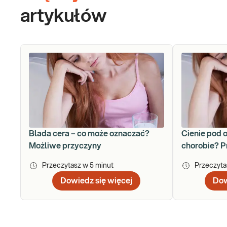
artykułów
Blada cera – co może oznaczać?
Cienie pod 
Możliwe przyczyny
chorobie? P
Przeczytasz w
5
minut
Przeczyt
Dowiedz się więcej
Dow