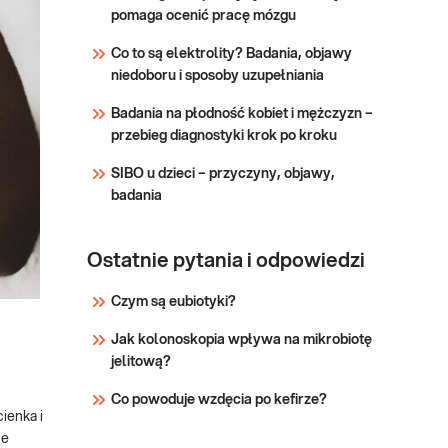
(w 5 frakcjach) oraz płytek
pomaga ocenić pracę mózgu
Sprawdź
krwi. Pomaga w wykrywaniu
Co to są elektrolity? Badania, objawy
infekcji, stanów zapalnych,
niedoboru i sposoby uzupełniania
niedokrwistości i innych
zaburzeń. Stosowane w
Badania na płodność kobiet i mężczyzn –
diagnosty
przebieg diagnostyki krok po kroku
SIBO u dzieci – przyczyny, objawy,
badania
Ostatnie pytania i odpowiedzi
Czym są eubiotyki?
Jak kolonoskopia wpływa na mikrobiotę
jelitową?
Co powoduje wzdęcia po kefirze?
cienka i
ie