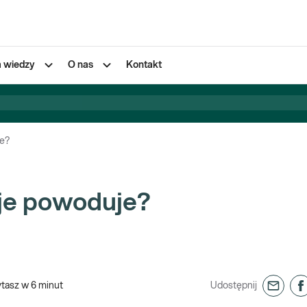
a wiedzy
O nas
Kontakt
je?
 je powoduje?
ytasz w
6
minut
Udostępnij