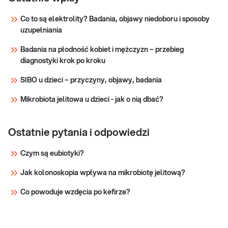
dla dziecka, zrealizuj je w punkcie
insulinooporność
Co to są elektrolity? Badania, objawy niedoboru i sposoby
przyjaznym dzieciom –
uzupełniania
sprawdź PUNKTY PRZYJAZNE
Sprawdź
DZIECIOM. Wskazany: → do diagnostyki
Badania na płodność kobiet i mężczyzn – przebieg
zaburzeń gospodarki węglowodanowej
diagnostyki krok po kroku
m.in. insulinooporno
SIBO u dzieci – przyczyny, objawy, badania
Mikrobiota jelitowa u dzieci - jak o nią dbać?
Ostatnie pytania i odpowiedzi
Czym są eubiotyki?
Jak kolonoskopia wpływa na mikrobiotę jelitową?
Co powoduje wzdęcia po kefirze?