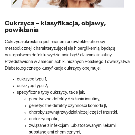
Cukrzyca – klasyfikacja, objawy,
powikłania
Cukrzyca określana jest mianem przewlekłej choroby
metabolicznej, charakteryzującej się hiperglikemią, będącą
następstwem defektu wydzielania bądź działania insuliny.
Przedstawiona w Zaleceniach klinicznych Polskiego Towarzystwa
Diabetologicznego klasyfikacja cukrzycy obejmuje:
cukrzycę typu 1,
cukrzycę typu 2,
specyficzne typy cukrzycy, takie jak:
genetyczne defekty działania insuliny,
genetyczne defekty czynności komórki β,
choroby zewnątrzwydzielniczej części trzustki,
endokrynopatie,
związane z infekcjami lub stosowanymi lekami i
substancjami chemicznymi,