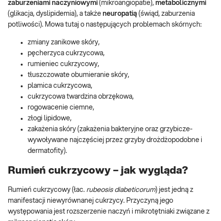
zaburzeniami naczyniowymi
(mikroangiopatie),
metabolicznymi
(glikacja, dyslipidemia), a także
neuropatią
(świąd, zaburzenia
potliwości). Mowa tutaj o następujących problemach skórnych:
zmiany zanikowe skóry,
pęcherzyca cukrzycowa,
rumieniec cukrzycowy,
tłuszczowate obumieranie skóry,
plamica cukrzycowa,
cukrzycowa twardzina obrzękowa,
rogowacenie ciemne,
złogi lipidowe,
zakażenia skóry (zakażenia bakteryjne oraz grzybicze-
wywoływane najczęściej przez grzyby drożdżopodobne i
dermatofity).
Rumień cukrzycowy – jak wygląda?
Rumień cukrzycowy (łac.
rubeosis diabeticorum
) jest jedną z
manifestacji niewyrównanej cukrzycy. Przyczyną jego
występowania jest rozszerzenie naczyń i mikrotętniaki związane z