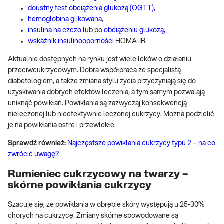
doustny test obciążenia glukozą (OGTT),
hemoglobina glikowana
,
insulina na czczo
lub po
obciążeniu glukozą,
wskaźnik insulinooporności
HOMA-IR.
Aktualnie dostępnych na rynku jest wiele leków o działaniu
przeciwcukrzycowym. Dobra współpraca ze specjalistą
diabetologiem, a także zmiana stylu życia przyczyniają się do
uzyskiwania dobrych efektów leczenia, a tym samym pozwalają
uniknąć powikłań. Powikłania są zazwyczaj konsekwencją
nieleczonej lub nieefektywnie leczonej cukrzycy. Można podzielić
je na powikłania ostre i przewlekłe.
Sprawdź również:
Najczęstsze powikłania cukrzycy typu 2 – na co
zwrócić uwagę?
Rumieniec cukrzycowy na twarzy –
skórne powikłania cukrzycy
Szacuje się, że powikłania w obrębie skóry występują u 25-30%
chorych na cukrzycę. Zmiany skórne spowodowane są