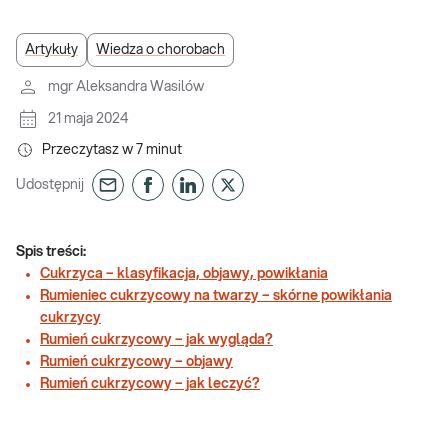
Artykuły
Wiedza o chorobach
mgr Aleksandra Wasilów
21 maja 2024
Przeczytasz w
7
minut
Udostępnij
Spis treści:
Cukrzyca – klasyfikacja, objawy, powikłania
Rumieniec cukrzycowy na twarzy – skórne powikłania
cukrzycy
Rumień cukrzycowy – jak wygląda?
Rumień cukrzycowy – objawy
Rumień cukrzycowy – jak leczyć?