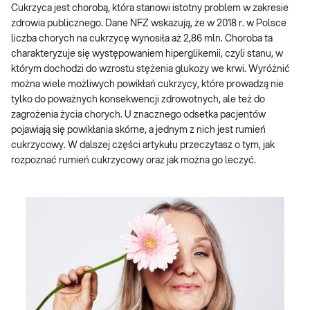
Cukrzyca jest chorobą, która stanowi istotny problem w zakresie
zdrowia publicznego. Dane NFZ wskazują, że w 2018 r. w Polsce
liczba chorych na cukrzycę wynosiła aż 2,86 mln. Choroba ta
charakteryzuje się występowaniem hiperglikemii, czyli stanu, w
którym dochodzi do wzrostu stężenia glukozy we krwi. Wyróżnić
można wiele możliwych powikłań cukrzycy, które prowadzą nie
tylko do poważnych konsekwencji zdrowotnych, ale też do
zagrożenia życia chorych. U znacznego odsetka pacjentów
pojawiają się powikłania skórne, a jednym z nich jest rumień
cukrzycowy. W dalszej części artykułu przeczytasz o tym, jak
rozpoznać rumień cukrzycowy oraz jak można go leczyć.