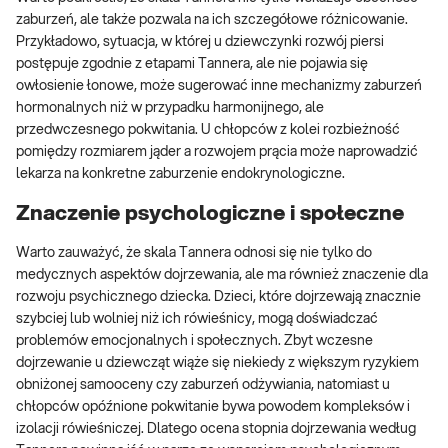
zaburzeń, ale także pozwala na ich szczegółowe różnicowanie.
Przykładowo, sytuacja, w której u dziewczynki rozwój piersi
postępuje zgodnie z etapami Tannera, ale nie pojawia się
owłosienie łonowe, może sugerować inne mechanizmy zaburzeń
hormonalnych niż w przypadku harmonijnego, ale
przedwczesnego pokwitania. U chłopców z kolei rozbieżność
pomiędzy rozmiarem jąder a rozwojem prącia może naprowadzić
lekarza na konkretne zaburzenie endokrynologiczne.
Znaczenie psychologiczne i społeczne
Warto zauważyć, że skala Tannera odnosi się nie tylko do
medycznych aspektów dojrzewania, ale ma również znaczenie dla
rozwoju psychicznego dziecka. Dzieci, które dojrzewają znacznie
szybciej lub wolniej niż ich rówieśnicy, mogą doświadczać
problemów emocjonalnych i społecznych. Zbyt wczesne
dojrzewanie u dziewcząt wiąże się niekiedy z większym ryzykiem
obniżonej samooceny czy zaburzeń odżywiania, natomiast u
chłopców opóźnione pokwitanie bywa powodem kompleksów i
izolacji rówieśniczej. Dlatego ocena stopnia dojrzewania według