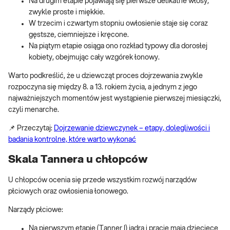
Na drugim etapie pojawiają się pierwsze delikatne włosy,
zwykle proste i miękkie.
W trzecim i czwartym stopniu owłosienie staje się coraz
gęstsze, ciemniejsze i kręcone.
Na piątym etapie osiąga ono rozkład typowy dla dorosłej
kobiety, obejmując cały wzgórek łonowy.
Warto podkreślić, że u dziewcząt proces dojrzewania zwykle
rozpoczyna się między 8. a 13. rokiem życia, a jednym z jego
najważniejszych momentów jest wystąpienie pierwszej miesiączki,
czyli menarche.
📌 Przeczytaj:
Dojrzewanie dziewczynek – etapy, dolegliwości i
badania kontrolne, które warto wykonać
Skala Tannera u chłopców
U chłopców ocenia się przede wszystkim rozwój narządów
płciowych oraz owłosienia łonowego.
Narządy płciowe:
Na pierwszym etapie (Tanner I) jądra i prącie mają dziecięce