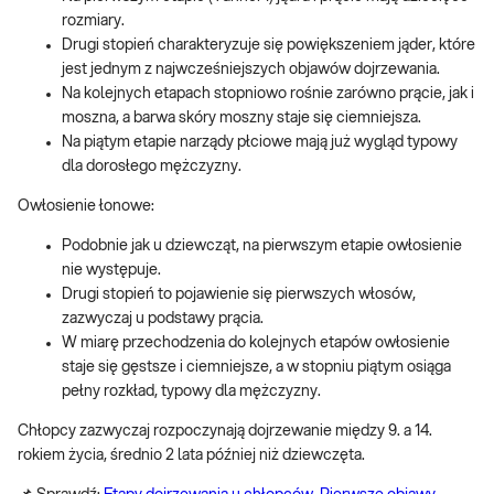
rozmiary.
Drugi stopień charakteryzuje się powiększeniem jąder, które
jest jednym z najwcześniejszych objawów dojrzewania.
Na kolejnych etapach stopniowo rośnie zarówno prącie, jak i
moszna, a barwa skóry moszny staje się ciemniejsza.
Na piątym etapie narządy płciowe mają już wygląd typowy
dla dorosłego mężczyzny.
Owłosienie łonowe:
Podobnie jak u dziewcząt, na pierwszym etapie owłosienie
nie występuje.
Drugi stopień to pojawienie się pierwszych włosów,
zazwyczaj u podstawy prącia.
W miarę przechodzenia do kolejnych etapów owłosienie
staje się gęstsze i ciemniejsze, a w stopniu piątym osiąga
pełny rozkład, typowy dla mężczyzny.
Chłopcy zazwyczaj rozpoczynają dojrzewanie między 9. a 14.
rokiem życia, średnio 2 lata później niż dziewczęta.