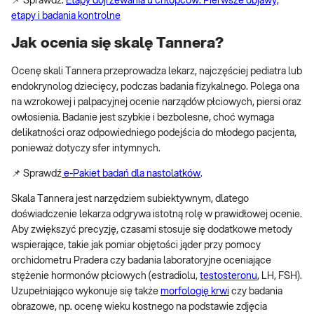
📌 Sprawdź:
Etapy dojrzewania u chłopców. Pierwsze objawy,
etapy i badania kontrolne
Jak ocenia się skalę Tannera?
Ocenę skali Tannera przeprowadza lekarz, najczęściej pediatra lub
endokrynolog dziecięcy, podczas badania fizykalnego. Polega ona
na wzrokowej i palpacyjnej ocenie narządów płciowych, piersi oraz
owłosienia. Badanie jest szybkie i bezbolesne, choć wymaga
delikatności oraz odpowiedniego podejścia do młodego pacjenta,
ponieważ dotyczy sfer intymnych.
📌 Sprawdź
e-Pakiet badań dla nastolatków
.
Skala Tannera jest narzędziem subiektywnym, dlatego
doświadczenie lekarza odgrywa istotną rolę w prawidłowej ocenie.
Aby zwiększyć precyzję, czasami stosuje się dodatkowe metody
wspierające, takie jak pomiar objętości jąder przy pomocy
orchidometru Pradera czy badania laboratoryjne oceniające
stężenie hormonów płciowych (estradiolu,
testosteronu
, LH, FSH).
Uzupełniająco wykonuje się także
morfologię krwi
czy badania
obrazowe, np. ocenę wieku kostnego na podstawie zdjęcia