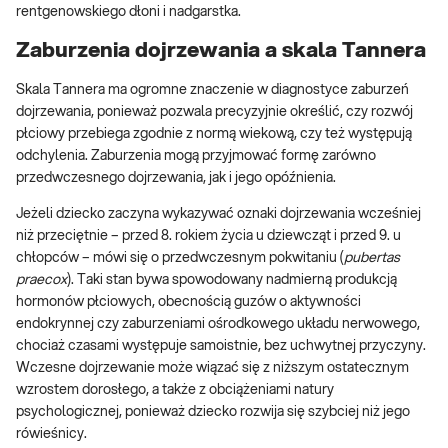
rentgenowskiego dłoni i nadgarstka.
Zaburzenia dojrzewania a skala Tannera
Skala Tannera ma ogromne znaczenie w diagnostyce zaburzeń
dojrzewania, ponieważ pozwala precyzyjnie określić, czy rozwój
płciowy przebiega zgodnie z normą wiekową, czy też występują
odchylenia. Zaburzenia mogą przyjmować formę zarówno
przedwczesnego dojrzewania, jak i jego opóźnienia.
Jeżeli dziecko zaczyna wykazywać oznaki dojrzewania wcześniej
niż przeciętnie – przed 8. rokiem życia u dziewcząt i przed 9. u
chłopców – mówi się o przedwczesnym pokwitaniu (
pubertas
praecox
). Taki stan bywa spowodowany nadmierną produkcją
hormonów płciowych, obecnością guzów o aktywności
endokrynnej czy zaburzeniami ośrodkowego układu nerwowego,
chociaż czasami występuje samoistnie, bez uchwytnej przyczyny.
Wczesne dojrzewanie może wiązać się z niższym ostatecznym
wzrostem dorosłego, a także z obciążeniami natury
psychologicznej, ponieważ dziecko rozwija się szybciej niż jego
rówieśnicy.