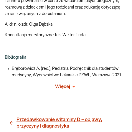
Tannera powinna iść w parze ze wsparciem psychologicznym,
rozmową z dzieckiem i jego rodzicami oraz edukacją dotyczącą
zmian związanych z dorastaniem.
A: dr n. o zdr. Olga Dąbska
Konsultacja merytoryczna: lek. Wiktor Trela
Bibliografia
Bręborowicz A. (red.), Pediatria. Podręcznik dla studentów
medycyny, Wydawnictwo Lekarskie PZWL, Warszawa 2021.
Więcej
Przedawkowanie witaminy D – objawy,
przyczyny i diagnostyka