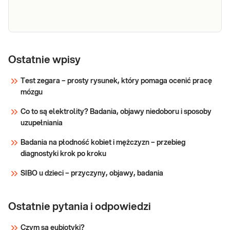
zapalnych, niedokrwistości i innych zaburzeń.
Sprawdź
Stosowane w diagnosty
Testosteron
Testosteron. Oznaczanie testosteronu
całkowitego w krwi. Przydatne w diagnostyce i
Ostatnie wpisy
leczeniu chorób i stanów związanych z
nadmiarem lub niedoborem testosteronu.
Test zegara – prosty rysunek, który pomaga ocenić pracę
Określenie przyczyn nieprawidłowej
mózgu
Sprawdź
androgenizacji ustroju.
Co to są elektrolity? Badania, objawy niedoboru i sposoby
uzupełniania
Badania na płodność kobiet i mężczyzn – przebieg
diagnostyki krok po kroku
SIBO u dzieci – przyczyny, objawy, badania
Ostatnie pytania i odpowiedzi
Czym są eubiotyki?