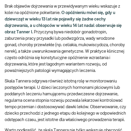
Brak objawów dojrzewania w przewidywanym wieku wskazuje z
kolei na opóźnione pokwitanie.
O opóźnieniu mówi się, gdy u
dziewcząt w wieku 13 lat nie pojawiły się żadne cechy
dojrzewania, a u chłopców w wieku 14 lat nadal obserwuje się
obraz Tanner I.
Przyczyną bywa niedobór gonadotropin,
zaburzenia pracy przysadki lub podwzgórza, wady wrodzone
gonad, choroby przewlekłe (np. celiakia, mukowiscydoza, choroby
nerek), a także uwarunkowania genetyczne. W praktyce klinicznej
często odróżnia się konstytucyjne opóźnienie wzrastania i
dojrzewania, które jest łagodnym wariantem rozwoju, od
poważniejszych patologii wymagających leczenia.
Skala Tannera odgrywa również istotną rolę w monitorowaniu
postępów terapii. U dzieci leczonych hormonami płciowymi lub
poddanych leczeniu hamującemu przedwczesne dojrzewanie,
regularna ocena stopnia rozwoju pozwala lekarzowi kontrolować
tempo przemian i dostosowywać dawki leków. Obserwowanie, czy
dziecko przechodzi z jednego etapu do kolejnego w odpowiednich
odstępach czasu, jest istotne dla właściwego prowadzenia terapii.
Warto podkreślić, że skala Tannera nie tylko wskazuje obecność