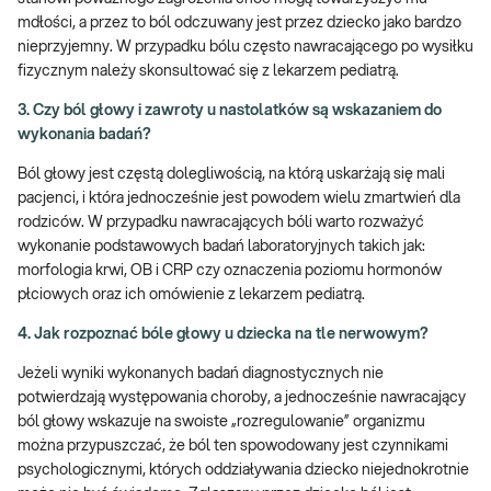
mdłości, a przez to ból odczuwany jest przez dziecko jako bardzo
nieprzyjemny. W przypadku bólu często nawracającego po wysiłku
fizycznym należy skonsultować się z lekarzem pediatrą.
3. Czy ból głowy i zawroty u nastolatków są wskazaniem do
wykonania badań?
Ból głowy jest częstą dolegliwością, na którą uskarżają się mali
pacjenci, i która jednocześnie jest powodem wielu zmartwień dla
rodziców. W przypadku nawracających bóli warto rozważyć
wykonanie podstawowych badań laboratoryjnych takich jak:
morfologia krwi, OB i CRP czy oznaczenia poziomu hormonów
płciowych oraz ich omówienie z lekarzem pediatrą.
4. Jak rozpoznać bóle głowy u dziecka na tle nerwowym?
Jeżeli wyniki wykonanych badań diagnostycznych nie
potwierdzają występowania choroby, a jednocześnie nawracający
ból głowy wskazuje na swoiste „rozregulowanie” organizmu
można przypuszczać, że ból ten spowodowany jest czynnikami
psychologicznymi, których oddziaływania dziecko niejednokrotnie