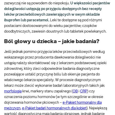
zazwyczaj nie są powodem do niepokoju.
U większości pacjentów
dolegliwości ustępują po przyjęciu dostępnych bez recepty
leków przeciwbólowych zawierających w swym składzie
ibuprofen lub paracetamol.
Leki te dostępne są pod różnymi
postaciami dostosowanymi do wieku pacjentów; czopków
doodbytniczych, zawiesin doustnych lub tabletek powlekanych.
Ból głowy u dziecka – jakie badania?
Jeśli jednak pomimo przyjęcia leków przeciwbólowych według
wskazanego przez producenta dawkowania dolegliwości nie
ustąpią należy skontaktować się z lekarzem podstawowej opieki
zdrowotnej, który zleci odpowiednie badania diagnostyczne
pozwalające ustalić przyczynę bólu lub skieruje pacjenta do
właściwego lekarza specjalisty. W procesie diagnostycznym
lekarz może zlecić wykonanie badań laboratoryjnych takich jak:
morfologia
krwi, markery stanu zapalnego (
OB
i
CRP
) czy
oznaczenia poziomu hormonów (w tym szczególnie w okresie
dojrzewania hormonów płciowych –
e-Pakiet hormonalny dla
mężczyzn,
e-Pakiet badań hormonalnych dla kobiet
). Największą
wartość diagnostyczną mają badania obrazowe, jednak badanie