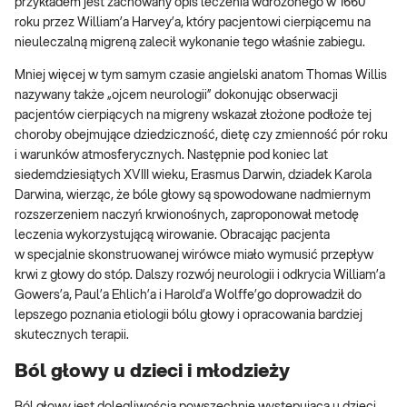
przykładem jest zachowany opis leczenia wdrożonego w 1660
roku przez William’a Harvey’a, który pacjentowi cierpiącemu na
nieuleczalną migreną zalecił wykonanie tego właśnie zabiegu.
Mniej więcej w tym samym czasie angielski anatom Thomas Willis
nazywany także „ojcem neurologii” dokonując obserwacji
pacjentów cierpiących na migreny wskazał złożone podłoże tej
choroby obejmujące dziedziczność, dietę czy zmienność pór roku
i warunków atmosferycznych. Następnie pod koniec lat
siedemdziesiątych XVIII wieku, Erasmus Darwin, dziadek Karola
Darwina, wierząc, że bóle głowy są spowodowane nadmiernym
rozszerzeniem naczyń krwionośnych, zaproponował metodę
leczenia wykorzystującą wirowanie. Obracając pacjenta
w specjalnie skonstruowanej wirówce miało wymusić przepływ
krwi z głowy do stóp. Dalszy rozwój neurologii i odkrycia William’a
Gowers’a, Paul’a Ehlich’a i Harold’a Wolffe’go doprowadził do
lepszego poznania etiologii bólu głowy i opracowania bardziej
skutecznych terapii.
Ból głowy u dzieci i młodzieży