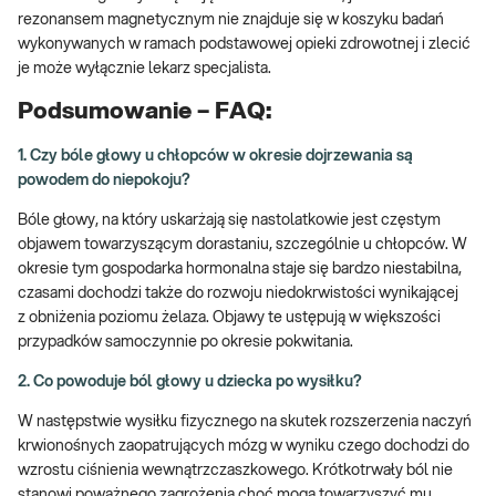
rezonansem magnetycznym nie znajduje się w koszyku badań
wykonywanych w ramach podstawowej opieki zdrowotnej i zlecić
je może wyłącznie lekarz specjalista.
Podsumowanie – FAQ:
1. Czy bóle głowy u chłopców w okresie dojrzewania są
powodem do niepokoju?
Bóle głowy, na który uskarżają się nastolatkowie jest częstym
objawem towarzyszącym dorastaniu, szczególnie u chłopców. W
okresie tym gospodarka hormonalna staje się bardzo niestabilna,
czasami dochodzi także do rozwoju niedokrwistości wynikającej
z obniżenia poziomu żelaza. Objawy te ustępują w większości
przypadków samoczynnie po okresie pokwitania.
2. Co powoduje ból głowy u dziecka po wysiłku?
W następstwie wysiłku fizycznego na skutek rozszerzenia naczyń
krwionośnych zaopatrujących mózg w wyniku czego dochodzi do
wzrostu ciśnienia wewnątrzczaszkowego. Krótkotrwały ból nie
stanowi poważnego zagrożenia choć mogą towarzyszyć mu