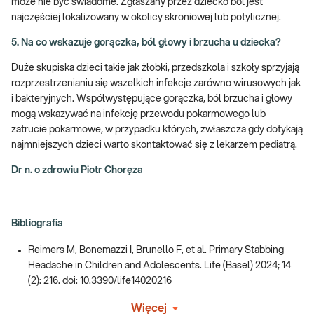
może nie być świadome. Zgłaszany przez dziecko ból jest
najczęściej lokalizowany w okolicy skroniowej lub potylicznej.
5. Na co wskazuje gorączka, ból głowy i brzucha u dziecka?
Duże skupiska dzieci takie jak żłobki, przedszkola i szkoły sprzyjają
rozprzestrzenianiu się wszelkich infekcje zarówno wirusowych jak
i bakteryjnych. Współwystępujące gorączka, ból brzucha i głowy
mogą wskazywać na infekcję przewodu pokarmowego lub
zatrucie pokarmowe, w przypadku których, zwłaszcza gdy dotykają
najmniejszych dzieci warto skontaktować się z lekarzem pediatrą.
Dr n. o zdrowiu Piotr Choręza
Bibliografia
Reimers M, Bonemazzi I, Brunello F, et al. Primary Stabbing
Headache in Children and Adolescents. Life (Basel) 2024; 14
(2): 216. doi: 10.3390/life14020216
Więcej