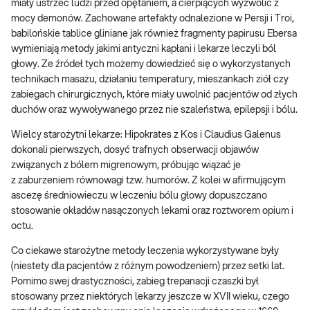
miały ustrzec ludzi przed opętaniem, a cierpiących wyzwolić z
mocy demonów. Zachowane artefakty odnalezione w Persji i Troi,
babilońskie tablice gliniane jak również fragmenty papirusu Ebersa
wymieniają metody jakimi antyczni kapłani i lekarze leczyli ból
głowy. Ze źródeł tych możemy dowiedzieć się o wykorzystanych
technikach masażu, działaniu temperatury, mieszankach ziół czy
zabiegach chirurgicznych, które miały uwolnić pacjentów od złych
duchów oraz wywoływanego przez nie szaleństwa, epilepsji i bólu.
Wielcy starożytni lekarze: Hipokrates z Kos i Claudius Galenus
dokonali pierwszych, dosyć trafnych obserwacji objawów
związanych z bólem migrenowym, próbując wiązać je
z zaburzeniem równowagi tzw. humorów. Z kolei w afirmującym
ascezę średniowieczu w leczeniu bólu głowy dopuszczano
stosowanie okładów nasączonych lekami oraz roztworem opium i
octu.
Co ciekawe starożytne metody leczenia wykorzystywane były
(niestety dla pacjentów z różnym powodzeniem) przez setki lat.
Pomimo swej drastyczności, zabieg trepanacji czaszki był
stosowany przez niektórych lekarzy jeszcze w XVII wieku, czego