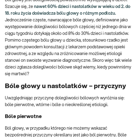
Ból głowy jest dolegliwością powszechnie występującą u dzieci.
Szacuje się, że
nawet 60% dzieci i nastolatków w wieku od 2. do
18. roku życia doświadcza bólu głowy o różnym podłożu.
Jednocześnie częste, nawracające bóle głowy, definiowane jako
występowanie dolegliwości bólowych częściej niż jednego dnia w
ciągu tygodniu dotykają około od 8% do 30% dzieci i nastolatków.
Pomimo częstego bólu głowy u dziecka, stosunkowo rzadko jest
głównym powodem konsultacji z lekarzem podstawowej opieki
zdrowotnej, a ze względu na zróżnicowanie możliwej etiologii
stanowi on swoiste wyzwanie diagnostyczne. Skoro więc tak wiele
dzieci zgłasza dolegliwości bólowe skąd wiemy, kiedy powinniśmy
się martwić?
Bóle głowy u nastolatków – przyczyny
Uwzględniając przyczynę dolegliwości bólowych wyróżnia się:
bóle pierwotne, wtórne i bóle o nieokreślonej etiologii.
Bóle pierwotne
Ból głowy, w przypadku którego nie możemy wskazać
bezpośredniej przyczyny określany jest jako ból pierwotny. Bóle