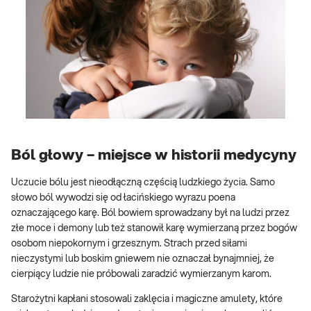
Ból głowy – miejsce w historii medycyny
Uczucie bólu jest nieodłączną częścią ludzkiego życia. Samo
słowo ból wywodzi się od łacińskiego wyrazu poena
oznaczającego karę. Ból bowiem sprowadzany był na ludzi przez
złe moce i demony lub też stanowił karę wymierzaną przez bogów
osobom niepokornym i grzesznym. Strach przed siłami
nieczystymi lub boskim gniewem nie oznaczał bynajmniej, że
cierpiący ludzie nie próbowali zaradzić wymierzanym karom.
Starożytni kapłani stosowali zaklęcia i magiczne amulety, które