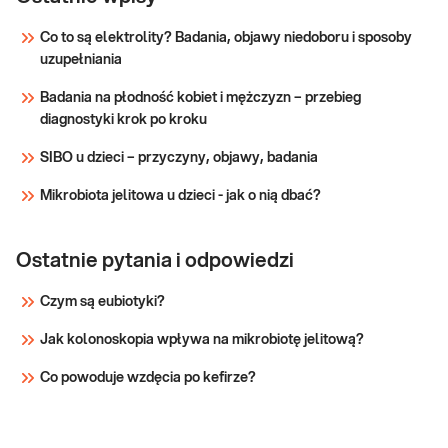
czerwonych, białych (w 5 frakcjach) oraz płytek
krwi. Pomaga w wykrywaniu infekcji, stanów
Co to są elektrolity? Badania, objawy niedoboru i sposoby
zapalnych, niedokrwistości i innych zaburzeń.
uzupełniania
Sprawdź
Stosowane w diagnosty
Badania na płodność kobiet i mężczyzn – przebieg
diagnostyki krok po kroku
SIBO u dzieci – przyczyny, objawy, badania
Mikrobiota jelitowa u dzieci - jak o nią dbać?
Ostatnie pytania i odpowiedzi
Czym są eubiotyki?
Jak kolonoskopia wpływa na mikrobiotę jelitową?
Co powoduje wzdęcia po kefirze?