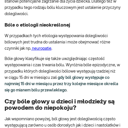
stanowi potencjalne zagrzanie dla życia dziecka. Dlatego też w
przypadku tego rodzaju bólu kluczowym jest ustalenie przyczyny
dolegliwości.
Bóle o etiologii nieokreślonej
W przypadkach tych etiologia występowania dolegliwości
bólowych jest trudna do ustalenia i może obejmować różne
czynniki jak np.
neuropatie
.
Bóle głowy klasyfikuje się także uwzględniając częstość
występowania i czas trwania bólu. Wyróżnia bóle epizodyczne, w
przypadku których dolegliwości bólowe występują rzadziej niż
w ciągu 15 dni w miesiącu zaś
gdy ból głowy występuje co
najmniej 15 dni w miesiącu przez trzy kolejne miesiące określa
się go mianem bólu przewlekłego
.
Czy bóle głowy u dzieci i młodzieży są
powodem do niepokoju?
Jak wspomniano powyżej, ból głowy jest dolegliwością często
występującą zarówno u osób dorosłych jak i dzieci i nastolatków i