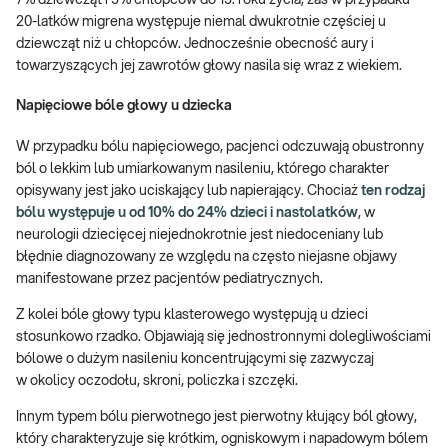
20-latków migrena występuje niemal dwukrotnie częściej u
dziewcząt niż u chłopców. Jednocześnie obecność aury i
towarzyszących jej zawrotów głowy nasila się wraz z wiekiem.
Napięciowe bóle głowy u dziecka
W przypadku bólu napięciowego, pacjenci odczuwają obustronny
ból o lekkim lub umiarkowanym nasileniu, którego charakter
opisywany jest jako uciskający lub napierający. Chociaż
ten rodzaj
bólu występuje u od 10% do 24% dzieci i nastolatków
, w
neurologii dziecięcej niejednokrotnie jest niedoceniany lub
błędnie diagnozowany ze względu na często niejasne objawy
manifestowane przez pacjentów pediatrycznych.
Z kolei bóle głowy typu klasterowego występują u dzieci
stosunkowo rzadko. Objawiają się jednostronnymi dolegliwościami
bólowe o dużym nasileniu koncentrującymi się zazwyczaj
w okolicy oczodołu, skroni, policzka i szczęki.
Innym typem bólu pierwotnego jest pierwotny kłujący ból głowy,
który charakteryzuje się krótkim, ogniskowym i napadowym bólem