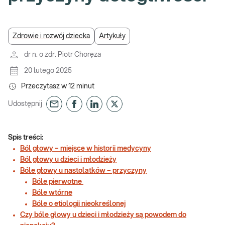
Zdrowie i rozwój dziecka
Artykuły
dr n. o zdr. Piotr Choręza
20 lutego 2025
Przeczytasz w
12
minut
Udostępnij
Spis treści:
Ból głowy – miejsce w historii medycyny
Ból głowy u dzieci i młodzieży
Bóle głowy u nastolatków – przyczyny
Bóle pierwotne
Bóle wtórne
Bóle o etiologii nieokreślonej
Czy bóle głowy u dzieci i młodzieży są powodem do