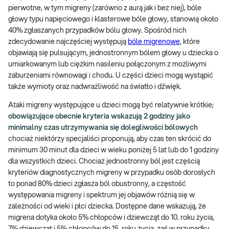
pierwotne, w tym migreny (zarówno z aurą jak i bez niej), bóle
głowy typu napięciowego i klasterowe bóle głowy, stanowią około
40% zgłaszanych przypadków bólu głowy. Spośród nich
zdecydowanie najczęściej występują
bóle migrenowe
, które
objawiają się pulsującym, jednostronnym bólem głowy u dziecka o
umiarkowanym lub ciężkim nasileniu połączonym z możliwymi
zaburzeniami równowagi i chodu. U części dzieci mogą wystąpić
także wymioty oraz nadwrażliwość na światło i dźwięk.
Ataki migreny występujące u dzieci mogą być relatywnie krótkie;
obowiązujące obecnie kryteria wskazują 2 godziny jako
minimalny czas utrzymywania się dolegliwości bólowych
chociaż niektórzy specjaliści proponują, aby czas ten skrócić do
minimum 30 minut dla dzieci w wieku poniżej 5 lat lub do 1 godziny
dla wszystkich dzieci. Chociaż jednostronny ból jest częścią
kryteriów diagnostycznych migreny w przypadku osób dorosłych
to ponad 80% dzieci zgłasza ból obustronny, a częstość
występowania migreny i spektrum jej objawów różnią się w
zależności od wieki i płci dziecka. Dostępne dane wskazują, że
migrena dotyka około 5% chłopców i dziewcząt do 10. roku życia,
7% dziewcząt i 5% chłopców do 15. roku życia, zaś w przypadku