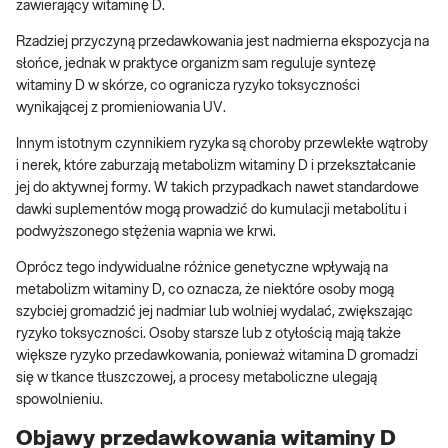
zawierający witaminę D.
Rzadziej przyczyną przedawkowania jest nadmierna ekspozycja na
słońce, jednak w praktyce organizm sam reguluje syntezę
witaminy D w skórze, co ogranicza ryzyko toksyczności
wynikającej z promieniowania UV.
Innym istotnym czynnikiem ryzyka są choroby przewlekłe wątroby
i nerek, które zaburzają metabolizm witaminy D i przekształcanie
jej do aktywnej formy. W takich przypadkach nawet standardowe
dawki suplementów mogą prowadzić do kumulacji metabolitu i
podwyższonego stężenia wapnia we krwi.
Oprócz tego indywidualne różnice genetyczne wpływają na
metabolizm witaminy D, co oznacza, że niektóre osoby mogą
szybciej gromadzić jej nadmiar lub wolniej wydalać, zwiększając
ryzyko toksyczności. Osoby starsze lub z otyłością mają także
większe ryzyko przedawkowania, ponieważ witamina D gromadzi
się w tkance tłuszczowej, a procesy metaboliczne ulegają
spowolnieniu.
Objawy przedawkowania witaminy D