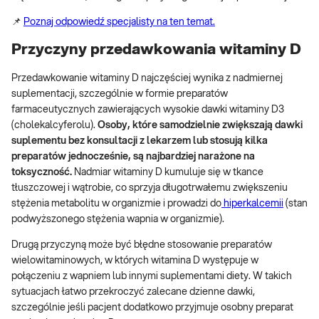
📌
Poznaj odpowiedź specjalisty na ten temat.
Przyczyny przedawkowania witaminy D
Przedawkowanie witaminy D najczęściej wynika z nadmiernej
suplementacji, szczególnie w formie preparatów
farmaceutycznych zawierających wysokie dawki witaminy D3
(cholekalcyferolu).
Osoby, które samodzielnie zwiększają dawki
suplementu bez konsultacji z lekarzem lub stosują kilka
preparatów jednocześnie, są najbardziej narażone na
toksyczność.
Nadmiar witaminy D kumuluje się w tkance
tłuszczowej i wątrobie, co sprzyja długotrwałemu zwiększeniu
stężenia metabolitu w organizmie i prowadzi do
hiperkalcemii
(stan
podwyższonego stężenia wapnia w organizmie).
Drugą przyczyną może być błędne stosowanie preparatów
wielowitaminowych, w których witamina D występuje w
połączeniu z wapniem lub innymi suplementami diety. W takich
sytuacjach łatwo przekroczyć zalecane dzienne dawki,
szczególnie jeśli pacjent dodatkowo przyjmuje osobny preparat