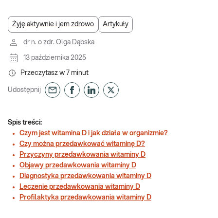
Żyję aktywnie i jem zdrowo
Artykuły
dr n. o zdr. Olga Dąbska
13 października 2025
Przeczytasz w
7
minut
Udostępnij
Spis treści:
Czym jest witamina D i jak działa w organizmie?
Czy można przedawkować witaminę D?
Przyczyny przedawkowania witaminy D
Objawy przedawkowania witaminy D
Diagnostyka przedawkowania witaminy D
Leczenie przedawkowania witaminy D
Profilaktyka przedawkowania witaminy D