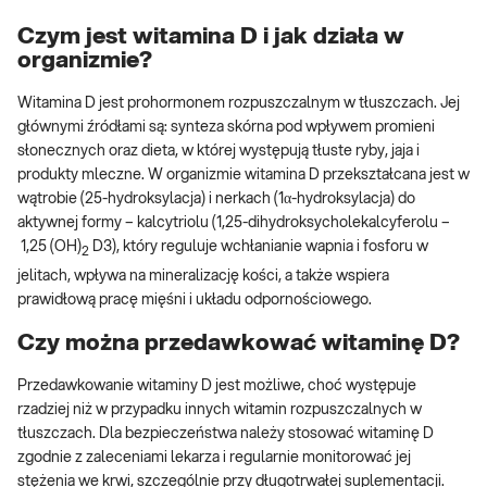
Czym jest witamina D i jak działa w
organizmie?
Witamina D jest prohormonem rozpuszczalnym w tłuszczach. Jej
głównymi źródłami są: synteza skórna pod wpływem promieni
słonecznych oraz dieta, w której występują tłuste ryby, jaja i
produkty mleczne. W organizmie witamina D przekształcana jest w
wątrobie (25-hydroksylacja) i nerkach (1α-hydroksylacja) do
aktywnej formy – kalcytriolu (1,25-dihydroksycholekalcyferolu –
1,25 (OH)
D3), który reguluje wchłanianie wapnia i fosforu w
2
jelitach, wpływa na mineralizację kości, a także wspiera
prawidłową pracę mięśni i układu odpornościowego.
Czy można przedawkować witaminę D?
Przedawkowanie witaminy D jest możliwe, choć występuje
rzadziej niż w przypadku innych witamin rozpuszczalnych w
tłuszczach. Dla bezpieczeństwa należy stosować witaminę D
zgodnie z zaleceniami lekarza i regularnie monitorować jej
stężenia we krwi, szczególnie przy długotrwałej suplementacji.