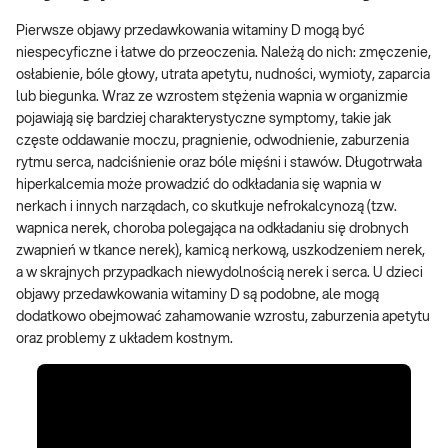
Pierwsze objawy przedawkowania witaminy D mogą być
niespecyficzne i łatwe do przeoczenia. Należą do nich: zmęczenie,
osłabienie, bóle głowy, utrata apetytu, nudności, wymioty, zaparcia
lub biegunka. Wraz ze wzrostem stężenia wapnia w organizmie
pojawiają się bardziej charakterystyczne symptomy, takie jak
częste oddawanie moczu, pragnienie, odwodnienie, zaburzenia
rytmu serca, nadciśnienie oraz bóle mięśni i stawów. Długotrwała
hiperkalcemia może prowadzić do odkładania się wapnia w
nerkach i innych narządach, co skutkuje nefrokalcynozą (tzw.
wapnica nerek, choroba polegająca na odkładaniu się drobnych
zwapnień w tkance nerek), kamicą nerkową, uszkodzeniem nerek,
a w skrajnych przypadkach niewydolnością nerek i serca. U dzieci
objawy przedawkowania witaminy D są podobne, ale mogą
dodatkowo obejmować zahamowanie wzrostu, zaburzenia apetytu
oraz problemy z układem kostnym.