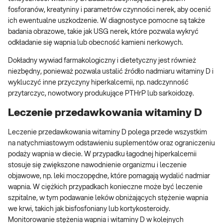
fosforanów, kreatyniny i parametrów czynności nerek, aby ocenić
ich ewentualne uszkodzenie. W diagnostyce pomocne są także
badania obrazowe, takie jak USG nerek, które pozwala wykryć
odkładanie się wapnia lub obecność kamieni nerkowych.
Dokładny wywiad farmakologiczny i dietetyczny jest również
niezbędny, ponieważ pozwala ustalić źródło nadmiaru witaminy D i
wykluczyć inne przyczyny hiperkalcemii, np. nadczynność
przytarczyc, nowotwory produkujące PTHrP lub sarkoidozę.
Leczenie przedawkowania witaminy D
Leczenie przedawkowania witaminy D polega przede wszystkim
na natychmiastowym odstawieniu suplementów oraz ograniczeniu
podaży wapnia w diecie. W przypadku łagodnej hiperkalcemii
stosuje się zwiększone nawodnienie organizmu i leczenie
objawowe, np. leki moczopędne, które pomagają wydalić nadmiar
wapnia. W ciężkich przypadkach konieczne może być leczenie
szpitalne, w tym podawanie leków obniżających stężenie wapnia
we krwi, takich jak bisfosfoniany lub kortykosteroidy.
Monitorowanie stężenia wapnia i witaminy D w kolejnych