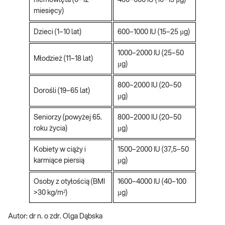
niemowlęta (0–12
400–600 IU (10–15 µg)
miesięcy)
Dzieci (1–10 lat)
600–1000 IU (15–25 µg)
1000–2000 IU (25–50
Młodzież (11–18 lat)
µg)
800–2000 IU (20–50
Dorośli (19–65 lat)
µg)
Seniorzy (powyżej 65.
800–2000 IU (20–50
roku życia)
µg)
Kobiety w ciąży i
1500–2000 IU (37,5–50
karmiące piersią
µg)
Osoby z otyłością (BMI
1600–4000 IU (40–100
>30 kg/m²)
µg)
Autor: dr n. o zdr. Olga Dąbska