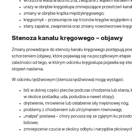
wrodzona wada anatomiczna, związana z wąskim kanałem
urazy w obrębie kręgosłupa zmniejszające przestrzeń kana
zmiany w obrębie krążka międzykręgowego;
kręgozmyk – przesunięcie się trzonów kręgów względem s
stany zapalne, zwapnienia oraz zmiany nowotworowe kręg
Stenoza kanału kręgowego – objawy
Zmiany prowadzące do stenozy kanału kręgowego postępują powol
schorzeniem (objawy, które pojawiają się na początkowym etapie c
zależności od tego, w którym odcinku kręgosłupa pojawiła się s
stopień nasilenia.
W odcinku lędźwiowym (stenoza lędźwiowa) mogą wystąpić:
ból w dolnej części pleców podczas chodzenia lub stania, k
w okolice pośladka, uda, podudzia a nawet stopy);
drętwienie, mrowienie lub osłabienie siły mięśniowej nóg;
problemy z chodzeniem lub utrzymaniem równowagi;
„małpia” postawa – chory porusza się ze zgiętym ku przod
bólowe;
zmniejszenie czucia w okolicy odbytu i narządów płciowyc