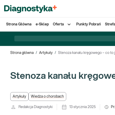
Strona Główna
e-Sklep
Oferta
Punkty Pobrań
Stref
Strona główna
/
Artykuły
/
Stenoza kanału kręgowego – co to 
Stenoza kanału kręgoweg
Artykuły
Wiedza o chorobach
Redakcja Diagnostyki
13 stycznia 2025
Pr