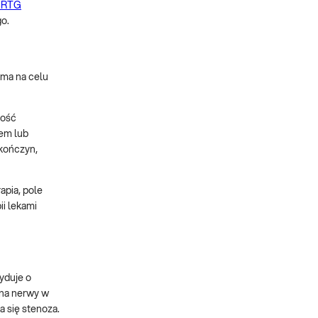
e RTG
o.
 ma na celu
ność
iem lub
 kończyn,
apia, pole
i lekami
yduje o
 na nerwy w
a się stenoza.