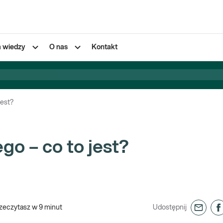
a wiedzy
O nas
Kontakt
jest?
o – co to jest?
zeczytasz w
9
minut
Udostępnij