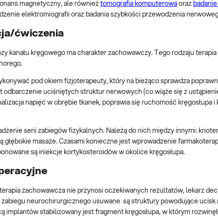
zonans magnetyczny, ale również
tomografia komputerowa
oraz
badani
zenie elektromiografii oraz badania szybkości przewodzenia nerwoweg
cja/ćwiczenia
ozy kanału kręgowego ma charakter zachowawczy. Tego rodzaju terapia
horego.
 wykonywać pod okiem fizjoterapeuty, który na bieżąco sprawdza popraw
 odbarczenie uciśniętych struktur nerwowych (co wiąże się z ustąpien
lizacja napięć w obrębie tkanek, poprawia się ruchomość kręgosłupa i
zenie serii zabiegów fizykalnych. Należą do nich między innymi: krioter
 głębokie masaże. Czasami konieczne jest wprowadzenie farmakoterapi
nowane są iniekcje kortykosteroidów w okolice kręgosłupa.
peracyjne
erapia zachowawcza nie przynosi oczekiwanych rezultatów, lekarz dec
s zabiegu neurochirurgicznego usuwane są struktury powodujące ucisk
ą implantów stabilizowany jest fragment kręgosłupa, w którym rozwinęł