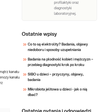
profilaktyki oraz
diagnostyki
laboratoryjnej.
Ostatnie wpisy
Co to są elektrolity? Badania, objawy
niedoboru i sposoby uzupełniania
Badania na płodność kobiet i mężczyzn –
przebieg diagnostyki krok po kroku
nątrz kanału
SIBO u dzieci – przyczyny, objawy,
tenozy kanału
badania
rz
Mikrobiota jelitowa u dzieci - jak o nią
dbać?
Ostatnie pytania i odpowiedzi