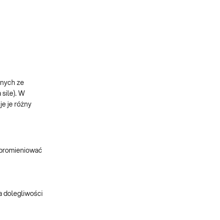
anych ze
 sile). W
e je różny
e promieniować
a dolegliwości