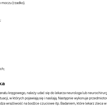
moczu (rzadko).
;
ch;
ka
łu kręgowego, należy udać się do lekarza neurologa lub neurochirurga
acji, w których pojawiają się i nasilają. Następnie wykonuje przedmiot
wdza wrażliwość na bodźce czuciowe itp. Badaniem, które lekarz zleca 