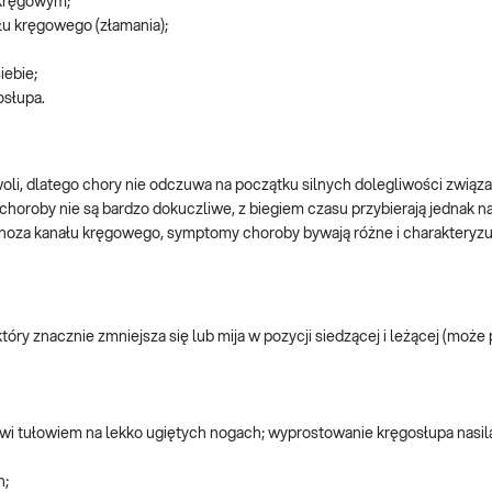
 kręgowym;
łu kręgowego (złamania);
iebie;
osłupa.
i, dlatego chory nie odczuwa na początku silnych dolegliwości związ
horoby nie są bardzo dokuczliwe, z biegiem czasu przybierają jednak na
tenoza kanału kręgowego, symptomy choroby bywają różne i charakteryzuj
tóry znacznie zmniejsza się lub mija w pozycji siedzącej i leżącej (moż
owi tułowiem na lekko ugiętych nogach; wyprostowanie kręgosłupa nasil
h;