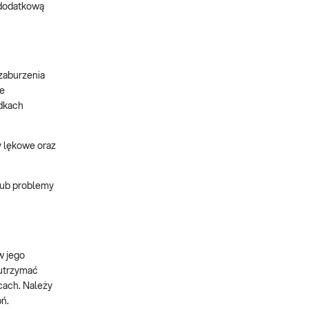
 dodatkową
zaburzenia
te
adkach
y lękowe oraz
 lub problemy
w jego
 utrzymać
cach. Należy
ń.