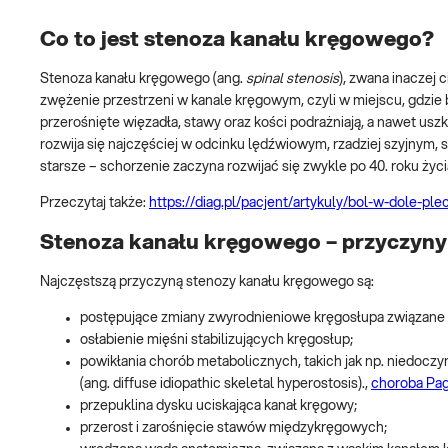
Co to jest stenoza kanału kręgowego?
Stenoza kanału kręgowego (ang.
spinal stenosis
), zwana inaczej
zwężenie przestrzeni w kanale kręgowym, czyli w miejscu, gdzi
przerośnięte więzadła, stawy oraz kości podrażniają, a nawet u
rozwija się najczęściej w odcinku lędźwiowym, rzadziej szyjnym
starsze – schorzenie zaczyna rozwijać się zwykle po 40. roku życ
Przeczytaj także:
https://diag.pl/pacjent/artykuly/bol-w-dole-pl
Stenoza kanału kręgowego – przyczyny
Najczęstszą przyczyną stenozy kanału kręgowego są:
postępujące zmiany zwyrodnieniowe kręgosłupa związane 
osłabienie mięśni stabilizujących kręgosłup;
powikłania chorób metabolicznych, takich jak np. niedocz
(ang. diffuse idiopathic skeletal hyperostosis).,
choroba Pa
przepuklina dysku uciskająca kanał kręgowy;
przerost i zarośnięcie stawów międzykręgowych;