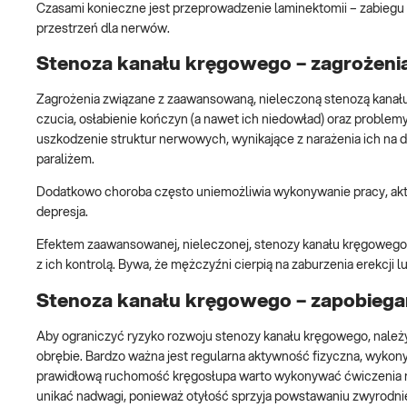
Czasami konieczne jest przeprowadzenie laminektomii – zabiegu 
przestrzeń dla nerwów.
Stenoza kanału kręgowego – zagrożeni
Zagrożenia związane z zaawansowaną, nieleczoną stenozą kanału
czucia, osłabienie kończyn (a nawet ich niedowład) oraz problem
uszkodzenie struktur nerwowych, wynikające z narażenia ich na d
paraliżem.
Dodatkowo choroba często uniemożliwia wykonywanie pracy, akt
depresja.
Efektem zaawansowanej, nieleczonej, stenozy kanału kręgowego m
z ich kontrolą. Bywa, że mężczyźni cierpią na zaburzenia erekcji 
Stenoza kanału kręgowego – zapobiega
Aby ograniczyć ryzyko rozwoju stenozy kanału kręgowego, nale
obrębie. Bardzo ważna jest regularna aktywność fizyczna, wyko
prawidłową ruchomość kręgosłupa warto wykonywać ćwiczenia rozc
unikać nadwagi, ponieważ otyłość sprzyja powstawaniu zwyrodnie