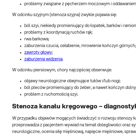
problemy związane z pęcherzem moczowym i oddawaniem 
W odcinku szyjnym (stenoza szyjna) zwykle pojawia się:
ból szyi, niekiedy promieniujący do łopatek, barków i ramion
problemy z koordynacją ruchów rąk;
rwa barkowa;
zaburzenia czucia, osłabienie, mrowienie kończyn górnych;
zawroty głowy
;
zaburzenia widzenia
.
W odcinku piersiowym, chory najczęściej obserwuje:
objawy neurologiczne obejmujące tułów i/lub nogi;
ból pleców promieniujący do żeber, a nawet kończyn dolny
problem z ruchomością szyi.
Stenoza kanału kręgowego – diagnosty
W przypadku objawów mogących świadczyć o rozwoju stenozy kana
przeprowadza z pacjentem wywiad na temat dolegliwości oraz sytu
neurologiczne, ocenia siłę mięśniową, napięcie mięśniowe, spra