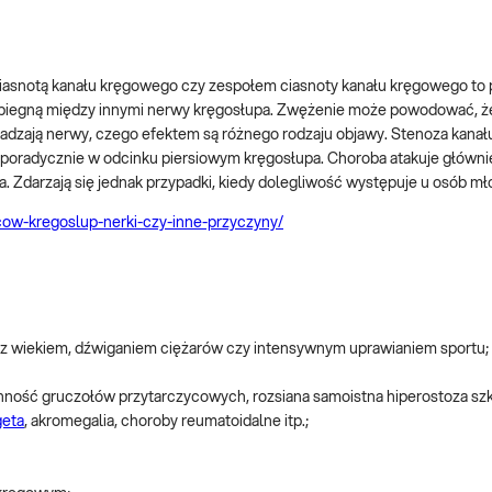
 ciasnotą kanału kręgowego czy zespołem ciasnoty kanału kręgowego to
e biegną między innymi nerwy kręgosłupa. Zwężenie może powodować, ż
szkadzają nerwy, czego efektem są różnego rodzaju objawy. Stenoza kan
, sporadycznie w odcinku piersiowym kręgosłupa. Choroba atakuje główn
ia. Zdarzają się jednak przypadki, kiedy dolegliwość występuje u osób m
ecow-kregoslup-nerki-czy-inne-przyczyny/
z wiekiem, dźwiganiem ciężarów czy intensywnym uprawianiem sportu;
ynność gruczołów przytarczycowych, rozsiana samoistna hiperostoza szk
geta
, akromegalia, choroby reumatoidalne itp.;