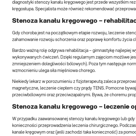
diagnostyki stenozy kanału kręgowego jest przede wszystkim re
kręgosłupa. Specjalista może również rekomendować przeprowad
Stenoza kanału kręgowego – rehabilita
Gdy choroba jest na początkowym etapie rozwoju, leczenie sten
zahamowanie rozwoju schorzenia oraz poprawę komfortu życia c
Bardzo ważną rolę odgrywa rehabilitacja – gimnastykę najlepiej
wykonywanych ćwiczeń. Dzięki regularnym zajęciom możliwe jest
zmniejszeniem dolegliwości bólowych). Poza tym następuje norma
wzmocnieniu ulega siła mięśniowa chorego.
Niekiedy lekarz w porozumieniu z fizjoterapeutą zaleca przeprowad
magnetyczne, leczenie ciepłem czy prądy TENS. Pomocne bywają
przeciwbólowymi oraz przeciwzapalnymi. Bywa, że choremu propo
Stenoza kanału kręgowego – leczenie o
W przypadku zaawansowanej stenozy kanału kręgowego lub gdy t
konieczności przeprowadzenia leczenia chirurgicznego. Podcza
kanale kręgowym oraz (jeśli zachodzi taka konieczność) za pomoc