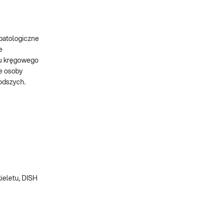
 patologiczne
e
ału kręgowego
ie osoby
łodszych.
ieletu, DISH