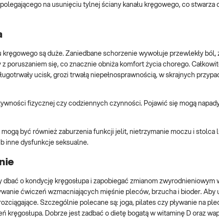
polegającego na usunięciu tylnej ściany kanału kręgowego, co stwarza
a
 kręgowego są duże. Zaniedbane schorzenie wywołuje przewlekły ból, 
y z poruszaniem się, co znacznie obniża komfort życia chorego. Całkowi
ługotrwały ucisk, grozi trwałą niepełnosprawnością, w skrajnych przyp
ywności fizycznej czy codziennych czynności. Pojawić się mogą napad
ogą być również zaburzenia funkcji jelit, nietrzymanie moczu i stolca
lub inne dysfunkcje seksualne.
nie
ży dbać o kondycję kręgosłupa i zapobiegać zmianom zwyrodnieniowym 
nywanie ćwiczeń wzmacniających mięśnie pleców, brzucha i bioder. Aby
iągające. Szczególnie polecane są: joga, pilates czy pływanie na ple
ń kręgosłupa. Dobrze jest zadbać o dietę bogatą w witaminę D oraz wap