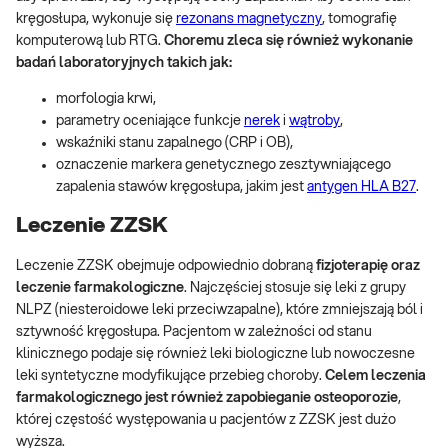
kręgosłupa, wykonuje się
rezonans magnetyczny
, tomografię
komputerową lub RTG.
Choremu zleca się również wykonanie
badań laboratoryjnych takich jak:
morfologia krwi,
parametry oceniające funkcje
nerek
i
wątroby
,
wskaźniki stanu zapalnego (CRP i OB),
oznaczenie markera genetycznego zesztywniającego
zapalenia stawów kręgosłupa, jakim jest
antygen HLA B27
.
Leczenie ZZSK
Leczenie ZZSK obejmuje odpowiednio dobraną
fizjoterapię oraz
leczenie farmakologiczne
. Najczęściej stosuje się leki z grupy
NLPZ (niesteroidowe leki przeciwzapalne), które zmniejszają ból i
sztywność kręgosłupa. Pacjentom w zależności od stanu
klinicznego podaje się również leki biologiczne lub nowoczesne
leki syntetyczne modyfikujące przebieg choroby.
Celem leczenia
farmakologicznego jest również zapobieganie osteoporozie
,
której częstość występowania u pacjentów z ZZSK jest dużo
wyższa.