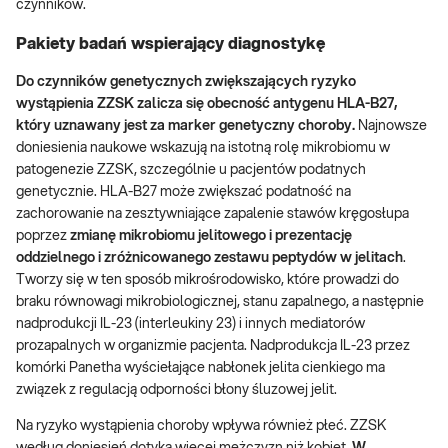
czynników.
Pakiety badań wspierający diagnostykę
Do czynników genetycznych zwiększających ryzyko
wystąpienia ZZSK zalicza się obecność antygenu HLA-B27,
który uznawany jest za marker genetyczny choroby.
Najnowsze
doniesienia naukowe wskazują na istotną rolę mikrobiomu w
patogenezie ZZSK, szczególnie u pacjentów podatnych
genetycznie. HLA-B27 może zwiększać podatność na
zachorowanie na zesztywniające zapalenie stawów kręgosłupa
poprzez
zmianę mikrobiomu jelitowego i prezentację
oddzielnego i zróżnicowanego zestawu peptydów w jelitach
.
Tworzy się w ten sposób mikrośrodowisko, które prowadzi do
braku równowagi mikrobiologicznej, stanu zapalnego, a następnie
nadprodukcji IL-23 (interleukiny 23) i innych mediatorów
prozapalnych w organizmie pacjenta. Nadprodukcja IL-23 przez
komórki Panetha wyściełające nabłonek jelita cienkiego ma
związek z regulacją odporności błony śluzowej jelit.
Na ryzyko wystąpienia choroby wpływa również płeć. ZZSK