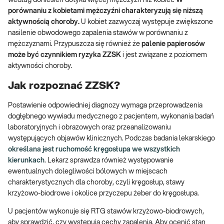
według doniesień dotyka więcej mężczyzn niż kobiet.
W
porównaniu z kobietami mężczyźni charakteryzują się niższą
aktywnością choroby.
U kobiet zazwyczaj występuje zwiększone
nasilenie obwodowego zapalenia stawów w porównaniu z
mężczyznami. Przypuszcza się również że
palenie papierosów
może być czynnikiem ryzyka ZZSK
i jest związane z poziomem
aktywności choroby.
Jak rozpoznać ZZSK?
Postawienie odpowiedniej diagnozy wymaga przeprowadzenia
dogłębnego wywiadu medycznego z pacjentem, wykonania badań
laboratoryjnych i obrazowych oraz przeanalizowaniu
występujących objawów klinicznych. Podczas badania lekarskiego
określana jest ruchomość kręgosłupa we wszystkich
kierunkach
. Lekarz sprawdza również występowanie
ewentualnych dolegliwości bólowych w miejscach
charakterystycznych dla choroby, czyli kręgosłup, stawy
krzyżowo-biodrowe i okolice przyczepu żeber do kręgosłupa.
U pacjentów wykonuje się RTG stawów krzyżowo-biodrowych,
aby sprawdzić, czy występują cechy zapalenia. Aby ocenić stan