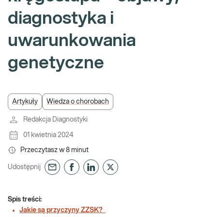
diagnostyka i
uwarunkowania
genetyczne
Artykuły
Wiedza o chorobach
Redakcja Diagnostyki
01 kwietnia 2024
Przeczytasz w
8
minut
Udostępnij
Spis treści:
Jakie są przyczyny ZZSK?