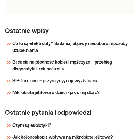
mięśni lub urazu. Badanie jest przydatne w
Sprawdź
diagnostyce i monitorowania le
Morfologia
Morfologia krwi pełna (5-diff) Podstawowe
badanie krwi oceniające liczbę i wygląd krwinek:
krwi
Ostatnie wpisy
czerwonych, białych (w 5 frakcjach) oraz płytek
krwi. Pomaga w wykrywaniu infekcji, stanów
Co to są elektrolity? Badania, objawy niedoboru i sposoby
zapalnych, niedokrwistości i innych zaburzeń.
uzupełniania
Sprawdź
Stosowane w diagnosty
Badania na płodność kobiet i mężczyzn – przebieg
diagnostyki krok po kroku
SIBO u dzieci – przyczyny, objawy, badania
Mikrobiota jelitowa u dzieci - jak o nią dbać?
Ostatnie pytania i odpowiedzi
Czym są eubiotyki?
Jak kolonoskopia wpływa na mikrobiotę jelitową?