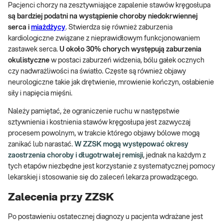
Pacjenci chorzy na zesztywniające zapalenie stawów kręgosłupa
są bardziej podatni na wystąpienie choroby niedokrwiennej
serca i
miażdżycy
. Stwierdza się również zaburzenia
kardiologiczne związane z nieprawidłowym funkcjonowaniem
zastawek serca.
U około 30% chorych występują zaburzenia
okulistyczne
w postaci zaburzeń widzenia, bólu gałek ocznych
czy nadwrażliwości na światło. Częste są również objawy
neurologiczne takie jak drętwienie, mrowienie kończyn, osłabienie
siły i napięcia mięśni.
Należy pamiętać, że ograniczenie ruchu w następstwie
sztywnienia i kostnienia stawów kręgosłupa jest zazwyczaj
procesem powolnym, w trakcie którego objawy bólowe mogą
zanikać lub narastać.
W ZZSK mogą występować okresy
zaostrzenia choroby i długotrwałej remisji
, jednak na każdym z
tych etapów niezbędne jest korzystanie z systematycznej pomocy
lekarskiej i stosowanie się do zaleceń lekarza prowadzącego.
Zalecenia przy ZZSK
Po postawieniu ostatecznej diagnozy u pacjenta wdrażane jest