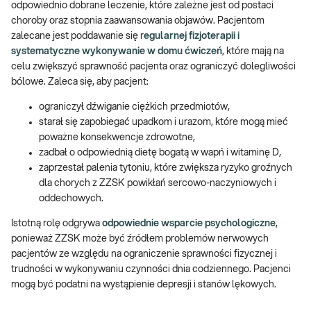
odpowiednio dobrane leczenie, które zależne jest od postaci
choroby oraz stopnia zaawansowania objawów. Pacjentom
zalecane jest poddawanie się r
egularnej fizjoterapii i
systematyczne wykonywanie w domu ćwiczeń
, które mają na
celu zwiększyć sprawność pacjenta oraz ograniczyć dolegliwości
bólowe. Zaleca się, aby pacjent:
ograniczył dźwiganie ciężkich przedmiotów,
starał się zapobiegać upadkom i urazom, które mogą mieć
poważne konsekwencje zdrowotne,
zadbał o odpowiednią dietę bogatą w wapń i witaminę D,
zaprzestał palenia tytoniu, które zwiększa ryzyko groźnych
dla chorych z ZZSK powikłań sercowo-naczyniowych i
oddechowych.
Istotną rolę odgrywa
odpowiednie wsparcie psychologiczne
,
ponieważ ZZSK może być źródłem problemów nerwowych
pacjentów ze względu na ograniczenie sprawności fizycznej i
trudności w wykonywaniu czynności dnia codziennego. Pacjenci
mogą być podatni na wystąpienie depresji i stanów lękowych.