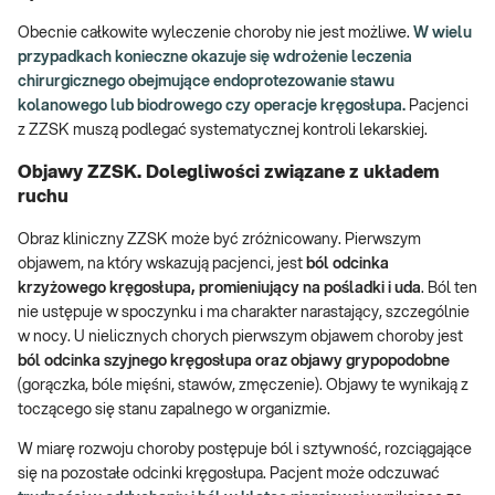
Obecnie całkowite wyleczenie choroby nie jest możliwe.
W wielu
przypadkach konieczne okazuje się wdrożenie leczenia
chirurgicznego obejmujące endoprotezowanie stawu
kolanowego lub biodrowego czy operacje kręgosłupa.
Pacjenci
z ZZSK muszą podlegać systematycznej kontroli lekarskiej.
Objawy ZZSK. Dolegliwości związane z układem
ruchu
Obraz kliniczny ZZSK może być zróżnicowany. Pierwszym
objawem, na który wskazują pacjenci, jest
ból odcinka
krzyżowego kręgosłupa, promieniujący na pośladki i uda
. Ból ten
nie ustępuje w spoczynku i ma charakter narastający, szczególnie
w nocy. U nielicznych chorych pierwszym objawem choroby jest
ból odcinka szyjnego kręgosłupa oraz objawy grypopodobne
(gorączka, bóle mięśni, stawów, zmęczenie). Objawy te wynikają z
toczącego się stanu zapalnego w organizmie.
W miarę rozwoju choroby postępuje ból i sztywność, rozciągające
się na pozostałe odcinki kręgosłupa. Pacjent może odczuwać