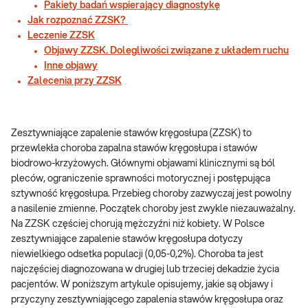
Pakiety badań wspierający diagnostykę
Jak rozpoznać ZZSK?
Leczenie ZZSK
Objawy ZZSK. Dolegliwości związane z układem ruchu
Inne objawy
Zalecenia przy ZZSK
Zesztywniające zapalenie stawów kręgosłupa (ZZSK) to
przewlekła choroba zapalna stawów kręgosłupa i stawów
biodrowo-krzyżowych. Głównymi objawami klinicznymi są ból
pleców, ograniczenie sprawności motorycznej i postępująca
sztywność kręgosłupa. Przebieg choroby zazwyczaj jest powolny
a nasilenie zmienne. Początek choroby jest zwykle niezauważalny.
Na ZZSK częściej chorują mężczyźni niż kobiety. W Polsce
zesztywniające zapalenie stawów kręgosłupa dotyczy
niewielkiego odsetka populacji (0,05-0,2%). Choroba ta jest
najczęściej diagnozowana w drugiej lub trzeciej dekadzie życia
pacjentów. W poniższym artykule opisujemy, jakie są objawy i
przyczyny zesztywniającego zapalenia stawów kręgosłupa oraz