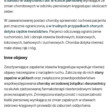
trudności w oddychaniu i ból w klatce piersiowej
wynikające ze
zmian chorobowych w odcinku piersiowym kręgosłupa i okolicach
żeber.
W zaawansowanej postaci choroby sprawność ruchowa pacjenta
jest znacznie ograniczona, a
w trudnych przypadkach chorych
dotyka ciężkie inwalidztwo
. Pacjenci odczuwają ograniczenie
ruchomości, ból i obrzęk stawów biodrowych, kolanowych,
łokciowych, barkowych i żuchwowych. Choroba dotyka również
małe stawy rąk i nóg.
Inne objawy
Zesztywniające zapalenie stawów kręgosłupa wywołuje również
objawy niezwiązane z narządem ruchu. Zalicza się do nich
stany
zapalne w jelitach
oraz zwiększone prawdopodobieństwo
współwystępowania
choroby wrzodowej żołądka i dwunastnicy
na skutek zastosowanej farmakoterapii niesteroidowymi lekami
przeciwzapalnymi. Zmniejszona elastyczność i rozszerzalność
klatki piersiowej wynikająca ze zmian zapalnych w stawach
żebrowo-kręgowych prowadzi do zaburzeń oddychania.