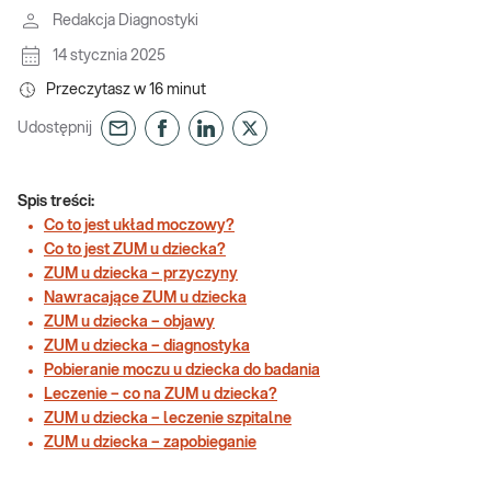
Redakcja Diagnostyki
14 stycznia 2025
Przeczytasz w
16
minut
Udostępnij
Spis treści:
Co to jest układ moczowy?
Co to jest ZUM u dziecka?
ZUM u dziecka – przyczyny
Nawracające ZUM u dziecka
ZUM u dziecka – objawy
ZUM u dziecka – diagnostyka
Pobieranie moczu u dziecka do badania
Leczenie – co na ZUM u dziecka?
ZUM u dziecka – leczenie szpitalne
ZUM u dziecka – zapobieganie