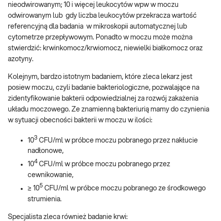
nieodwirowanym; 10 i więcej leukocytów wpw w moczu
odwirowanym lub gdy liczba leukocytów przekracza wartość
referencyjną dla badania w mikroskopii automatycznej lub
cytometrze przepływowym. Ponadto w moczu może można
stwierdzić: krwinkomocz/krwiomocz, niewielki białkomocz oraz
azotyny.
Kolejnym, bardzo istotnym badaniem, które zleca lekarz jest
posiew moczu, czyli badanie bakteriologiczne, pozwalające na
zidentyfikowanie bakterii odpowiedzialnej za rozwój zakażenia
układu moczowego. Ze znamienną bakteriurią mamy do czynienia
w sytuacji obecności bakterii w moczu w ilości:
3
10
CFU/ml w próbce moczu pobranego przez nakłucie
nadłonowe,
4
10
CFU/ml w próbce moczu pobranego przez
cewnikowanie,
5
≥ 10
CFU/ml w próbce moczu pobranego ze środkowego
strumienia.
Specjalista zleca również badanie krwi: