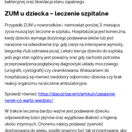
bakteryjnej oraz likwidacja stanu zapalnego.
ZUM u dziecka – leczenie szpitalne
Przypadki ZUM u noworodków i niemowlęt poniżej 3. miesiąca
życia muszą być leczone w szpitalu. Hospitalizacja jest konieczna,
kiedy dziecko wymaga dożylnego podawania leków lub jest
narażone na odwodnienie (np. gdy cierpi na intensywne wymioty,
biegunkę i/lub odmawia picia). Lekarz kieruje dziecko do szpitala,
jeśli jego stan ogólny jest poważny oraz gdy zachodzi potrzeba
przeprowadzenia pogłębionej diagnostyki układu moczowego
(urografii, cystografii) czy cewnikowania. Wskazaniem do
hospitalizacji są również niedobory odporności dziecka czy brak
reakcji organizmu na leczenie ambulatoryjne.
Sprawdź również:
https://diag.pl/pacjent/artykuly/zapalenie-
nerek-co-warto-wiedziec/
W trakcie leczenia bardzo ważne jest podawanie dziecku
odpowiedniej ilości płynów oraz wyjątkowa dbałość o higienę
okolic intymnych. Choremu należy podawać żywność
dostosowaną do wieku, posiłki powinny być tak przygotowane, aby