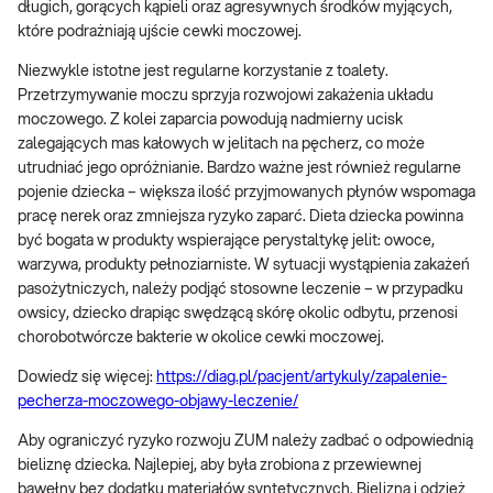
długich, gorących kąpieli oraz agresywnych środków myjących,
które podrażniają ujście cewki moczowej.
Niezwykle istotne jest regularne korzystanie z toalety.
Przetrzymywanie moczu sprzyja rozwojowi zakażenia układu
moczowego. Z kolei zaparcia powodują nadmierny ucisk
zalegających mas kałowych w jelitach na pęcherz, co może
utrudniać jego opróżnianie. Bardzo ważne jest również regularne
pojenie dziecka – większa ilość przyjmowanych płynów wspomaga
pracę nerek oraz zmniejsza ryzyko zaparć. Dieta dziecka powinna
być bogata w produkty wspierające perystaltykę jelit: owoce,
warzywa, produkty pełnoziarniste. W sytuacji wystąpienia zakażeń
pasożytniczych, należy podjąć stosowne leczenie – w przypadku
owsicy, dziecko drapiąc swędzącą skórę okolic odbytu, przenosi
chorobotwórcze bakterie w okolice cewki moczowej.
Dowiedz się więcej:
https://diag.pl/pacjent/artykuly/zapalenie-
pecherza-moczowego-objawy-leczenie/
Aby ograniczyć ryzyko rozwoju ZUM należy zadbać o odpowiednią
bieliznę dziecka. Najlepiej, aby była zrobiona z przewiewnej
bawełny bez dodatku materiałów syntetycznych. Bielizna i odzież