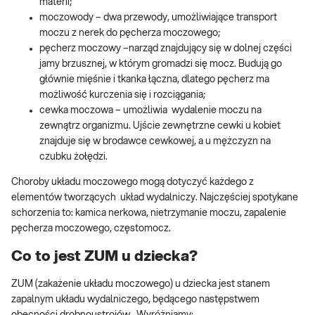
materii;
moczowody – dwa przewody, umożliwiające transport
moczu z nerek do pęcherza moczowego;
pęcherz moczowy –narząd znajdujący się w dolnej części
jamy brzusznej, w którym gromadzi się mocz. Budują go
głównie mięśnie i tkanka łączna, dlatego pęcherz ma
możliwość kurczenia się i rozciągania;
cewka moczowa – umożliwia wydalenie moczu na
zewnątrz organizmu. Ujście zewnętrzne cewki u kobiet
znajduje się w brodawce cewkowej, a u mężczyzn na
czubku żołędzi.
Choroby układu moczowego mogą dotyczyć każdego z
elementów tworzących układ wydalniczy. Najczęściej spotykane
schorzenia to: kamica nerkowa, nietrzymanie moczu, zapalenie
pęcherza moczowego, częstomocz.
Co to jest ZUM u dziecka?
ZUM (zakażenie układu moczowego) u dziecka jest stanem
zapalnym układu wydalniczego, będącego następstwem