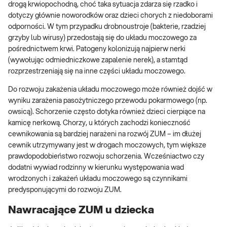
drogą krwiopochodną, choć taka sytuacja zdarza się rzadko i
dotyczy głównie noworodków oraz dzieci chorych z niedoborami
odporności. W tym przypadku drobnoustroje (bakterie, rzadziej
grzyby lub wirusy) przedostają się do układu moczowego za
pośrednictwem krwi. Patogeny kolonizują najpierw nerki
(wywołując odmiedniczkowe zapalenie nerek), a stamtąd
rozprzestrzeniają się na inne części układu moczowego.
Do rozwoju zakażenia układu moczowego może również dojść w
wyniku zarażenia pasożytniczego przewodu pokarmowego (np.
owsicą). Schorzenie często dotyka również dzieci cierpiące na
kamicę nerkową. Chorzy, u których zachodzi konieczność
cewnikowania są bardziej narażeni na rozwój ZUM – im dłużej
cewnik utrzymywany jest w drogach moczowych, tym większe
prawdopodobieństwo rozwoju schorzenia. Wcześniactwo czy
dodatni wywiad rodzinny w kierunku występowania wad
wrodzonych i zakażeń układu moczowego są czynnikami
predysponującymi do rozwoju ZUM.
Nawracające ZUM u dziecka