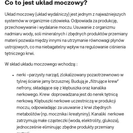
Co to jest układ moczowy?
Układ moczowy (układ wydalniczy) jest jednym z najważniejszych
systemów w organizmie człowieka. Odpowiada za produkcję,
przechowywanie i wydalanie moczu. Usuwanie z organizmu
nadmiaru wody, soli mineralnych i zbędnych produktów przemiany
materii pozwala między innymi na utrzymanie równowagi płynów
ustrojowych, co ma niebagatelny wpływ na regulowanie ciśnienia
tętniczego krwi.
W skład układu moczowego wchodzą: :
nerki –parzysty narząd, zlokalizowany pozaotrzewnowo w
tylnej ścianie jamy brzusznej. Budują je „filtrujące krew”
nefrony, składające się z kłębuszka oraz kanalika
nerkowego. Krew doprowadzana jest do nerek tętnicą
nerkową. Kłębuszki nerkowe uczestniczą w produkcji
moczu, odpowiadając za usuwanie z krwi zbędnych
metabolitów (np. mocznika i kreatyniny). Kanaliki nerkowe
zatrzymują małe cząsteczki (woda, elektrolity, glukoza),
jednocześnie eliminując zbędne produkty przemiany