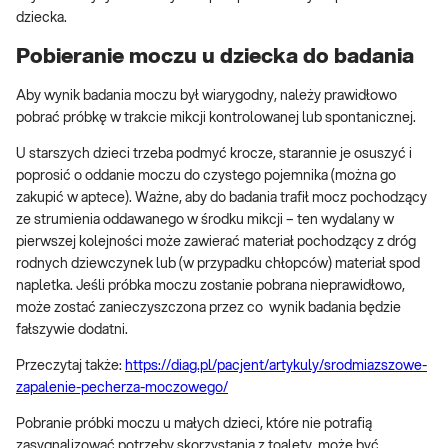
dziecka.
Pobieranie moczu u dziecka do badania
Aby wynik badania moczu był wiarygodny, należy prawidłowo
pobrać próbkę w trakcie mikcji kontrolowanej lub spontanicznej.
U starszych dzieci trzeba podmyć krocze, starannie je osuszyć i
poprosić o oddanie moczu do czystego pojemnika (można go
zakupić w aptece). Ważne, aby do badania trafił mocz pochodzący
ze strumienia oddawanego w środku mikcji – ten wydalany w
pierwszej kolejności może zawierać materiał pochodzący z dróg
rodnych dziewczynek lub (w przypadku chłopców) materiał spod
napletka. Jeśli próbka moczu zostanie pobrana nieprawidłowo,
może zostać zanieczyszczona przez co wynik badania będzie
fałszywie dodatni.
Przeczytaj także:
https://diag.pl/pacjent/artykuly/srodmiazszowe-
zapalenie-pecherza-moczowego/
Pobranie próbki moczu u małych dzieci, które nie potrafią
zasygnalizować potrzeby skorzystania z toalety, może być