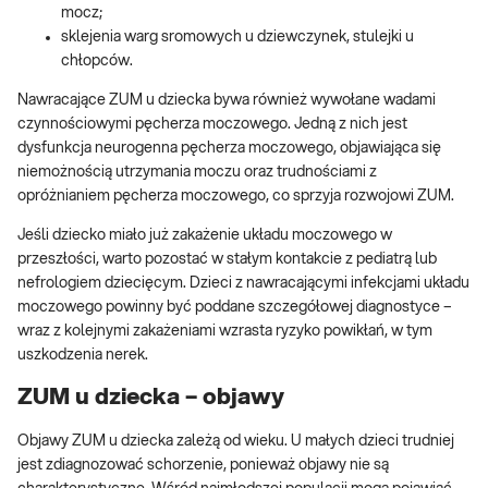
mocz;
sklejenia warg sromowych u dziewczynek, stulejki u
chłopców.
Nawracające ZUM u dziecka bywa również wywołane wadami
czynnościowymi pęcherza moczowego. Jedną z nich jest
dysfunkcja neurogenna pęcherza moczowego, objawiająca się
niemożnością utrzymania moczu oraz trudnościami z
opróżnianiem pęcherza moczowego, co sprzyja rozwojowi ZUM.
Jeśli dziecko miało już zakażenie układu moczowego w
przeszłości, warto pozostać w stałym kontakcie z pediatrą lub
nefrologiem dziecięcym. Dzieci z nawracającymi infekcjami układu
moczowego powinny być poddane szczegółowej diagnostyce –
wraz z kolejnymi zakażeniami wzrasta ryzyko powikłań, w tym
uszkodzenia nerek.
ZUM u dziecka – objawy
Objawy ZUM u dziecka zależą od wieku. U małych dzieci trudniej
jest zdiagnozować schorzenie, ponieważ objawy nie są