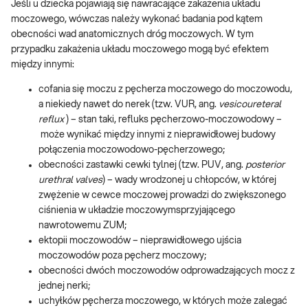
Jeśli u dziecka pojawiają się nawracające zakażenia układu
moczowego, wówczas należy wykonać badania pod kątem
obecności wad anatomicznych dróg moczowych. W tym
przypadku zakażenia układu moczowego mogą być efektem
między innymi:
cofania się moczu z pęcherza moczowego do moczowodu,
a niekiedy nawet do nerek (tzw. VUR, ang.
vesicoureteral
reflux
) – stan taki, refluks pęcherzowo-moczowodowy –
może wynikać między innymi z nieprawidłowej budowy
połączenia moczowodowo-pęcherzowego;
obecności zastawki cewki tylnej (tzw. PUV, ang.
posterior
urethral valves
) – wady wrodzonej u chłopców, w której
zwężenie w cewce moczowej prowadzi do zwiększonego
ciśnienia w układzie moczowymsprzyjającego
nawrotowemu ZUM;
ektopii moczowodów – nieprawidłowego ujścia
moczowodów poza pęcherz moczowy;
obecności dwóch moczowodów odprowadzających mocz z
jednej nerki;
uchyłków pęcherza moczowego, w których może zalegać