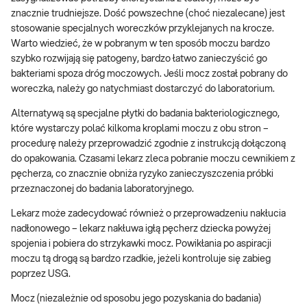
znacznie trudniejsze. Dość powszechne (choć niezalecane) jest
stosowanie specjalnych woreczków przyklejanych na krocze.
Warto wiedzieć, że w pobranym w ten sposób moczu bardzo
szybko rozwijają się patogeny, bardzo łatwo zanieczyścić go
bakteriami spoza dróg moczowych. Jeśli mocz został pobrany do
woreczka, należy go natychmiast dostarczyć do laboratorium.
Alternatywą są specjalne płytki do badania bakteriologicznego,
które wystarczy polać kilkoma kroplami moczu z obu stron –
procedurę należy przeprowadzić zgodnie z instrukcją dołączoną
do opakowania. Czasami lekarz zleca pobranie moczu cewnikiem z
pęcherza, co znacznie obniża ryzyko zanieczyszczenia próbki
przeznaczonej do badania laboratoryjnego.
Lekarz może zadecydować również o przeprowadzeniu nakłucia
nadłonowego – lekarz nakłuwa igłą pęcherz dziecka powyżej
spojenia i pobiera do strzykawki mocz. Powikłania po aspiracji
moczu tą drogą są bardzo rzadkie, jeżeli kontroluje się zabieg
poprzez USG.
Mocz (niezależnie od sposobu jego pozyskania do badania)