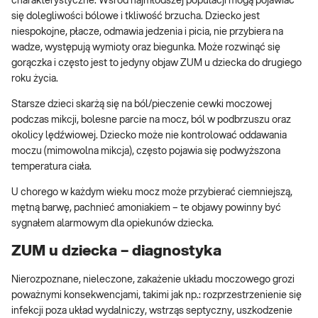
charakterystyczne. Wśród najmłodszej populacji mogą pojawiać
się dolegliwości bólowe i tkliwość brzucha. Dziecko jest
niespokojne, płacze, odmawia jedzenia i picia, nie przybiera na
wadze, występują wymioty oraz biegunka. Może rozwinąć się
gorączka i często jest to jedyny objaw ZUM u dziecka do drugiego
roku życia.
Starsze dzieci skarżą się na ból/pieczenie cewki moczowej
podczas mikcji, bolesne parcie na mocz, ból w podbrzuszu oraz
okolicy lędźwiowej. Dziecko może nie kontrolować oddawania
moczu (mimowolna mikcja), często pojawia się podwyższona
temperatura ciała.
U chorego w każdym wieku mocz może przybierać ciemniejszą,
mętną barwę, pachnieć amoniakiem – te objawy powinny być
sygnałem alarmowym dla opiekunów dziecka.
ZUM u dziecka – diagnostyka
Nierozpoznane, nieleczone, zakażenie układu moczowego grozi
poważnymi konsekwencjami, takimi jak np.: rozprzestrzenienie się
infekcji poza układ wydalniczy, wstrząs septyczny, uszkodzenie