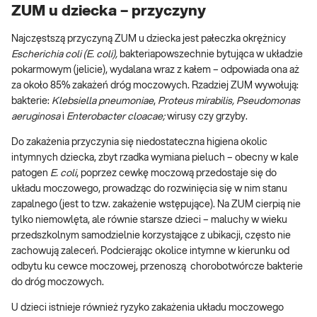
ZUM u dziecka – przyczyny
Najczęstszą przyczyną ZUM u dziecka jest pałeczka okrężnicy
Escherichia coli (E. coli),
bakteriapowszechnie bytująca w układzie
pokarmowym (jelicie), wydalana wraz z kałem – odpowiada ona aż
za około 85% zakażeń dróg moczowych. Rzadziej ZUM wywołują:
bakterie:
Klebsiella pneumoniae
,
Proteus mirabilis, Pseudomonas
aeruginosa
i
Enterobacter cloacae;
wirusy czy grzyby.
Do zakażenia przyczynia się niedostateczna higiena okolic
intymnych dziecka, zbyt rzadka wymiana pieluch – obecny w kale
patogen
E. coli
, poprzez cewkę moczową przedostaje się do
układu moczowego, prowadząc do rozwinięcia się w nim stanu
zapalnego (jest to tzw. zakażenie wstępujące). Na ZUM cierpią nie
tylko niemowlęta, ale równie starsze dzieci – maluchy w wieku
przedszkolnym samodzielnie korzystające z ubikacji, często nie
zachowują zaleceń. Podcierając okolice intymne w kierunku od
odbytu ku cewce moczowej, przenoszą chorobotwórcze bakterie
do dróg moczowych.
U dzieci istnieje również ryzyko zakażenia układu moczowego