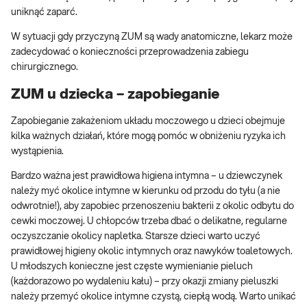
uniknąć zaparć.
W sytuacji gdy przyczyną ZUM są wady anatomiczne, lekarz może
zadecydować o konieczności przeprowadzenia zabiegu
chirurgicznego.
ZUM u dziecka – zapobieganie
Zapobieganie zakażeniom układu moczowego u dzieci obejmuje
kilka ważnych działań, które mogą pomóc w obniżeniu ryzyka ich
wystąpienia.
Bardzo ważna jest prawidłowa higiena intymna – u dziewczynek
należy myć okolice intymne w kierunku od przodu do tyłu (a nie
odwrotnie!), aby zapobiec przenoszeniu bakterii z okolic odbytu do
cewki moczowej. U chłopców trzeba dbać o delikatne, regularne
oczyszczanie okolicy napletka. Starsze dzieci warto uczyć
prawidłowej higieny okolic intymnych oraz nawyków toaletowych.
U młodszych konieczne jest częste wymienianie pieluch
(każdorazowo po wydaleniu kału) – przy okazji zmiany pieluszki
należy przemyć okolice intymne czystą, ciepłą wodą. Warto unikać