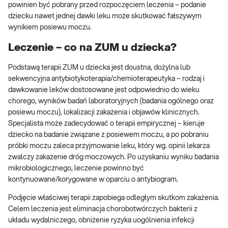
powinien być pobrany przed rozpoczęciem leczenia – podanie
dziecku nawet jednej dawki leku może skutkować fałszywym
wynikiem posiewu moczu.
Leczenie – co na ZUM u dziecka?
Podstawą terapii ZUM u dziecka jest doustna, dożylna lub
sekwencyjna antybiotykoterapia/chemioterapeutyka – rodzaj i
dawkowanie leków dostosowane jest odpowiednio do wieku
chorego, wyników badań laboratoryjnych (badania ogólnego oraz
posiewu moczu), lokalizacji zakażenia i objawów klinicznych.
Specjalista może zadecydować o terapii empirycznej – kieruje
dziecko na badanie związane z posiewem moczu, a po pobraniu
próbki moczu zaleca przyjmowanie leku, który wg. opinii lekarza
zwalczy zakażenie dróg moczowych. Po uzyskaniu wyniku badania
mikrobiologicznego, leczenie powinno być
kontynuowane/korygowane w oparciu o antybiogram.
Podjęcie właściwej terapii zapobiega odległym skutkom zakażenia.
Celem leczenia jest eliminacja chorobotwórczych bakterii z
układu wydalniczego, obniżenie ryzyka uogólnienia infekcji