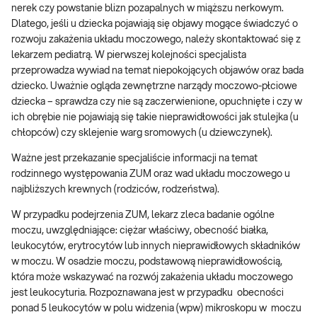
nerek czy powstanie blizn pozapalnych w miąższu nerkowym.
Dlatego, jeśli u dziecka pojawiają się objawy mogące świadczyć o
rozwoju zakażenia układu moczowego, należy skontaktować się z
lekarzem pediatrą. W pierwszej kolejności specjalista
przeprowadza wywiad na temat niepokojących objawów oraz bada
dziecko. Uważnie ogląda zewnętrzne narządy moczowo-płciowe
dziecka – sprawdza czy nie są zaczerwienione, opuchnięte i czy w
ich obrębie nie pojawiają się takie nieprawidłowości jak stulejka (u
chłopców) czy sklejenie warg sromowych (u dziewczynek).
Ważne jest przekazanie specjaliście informacji na temat
rodzinnego występowania ZUM oraz wad układu moczowego u
najbliższych krewnych (rodziców, rodzeństwa).
W przypadku podejrzenia ZUM, lekarz zleca badanie ogólne
moczu, uwzględniające: ciężar właściwy, obecność białka,
leukocytów, erytrocytów lub innych nieprawidłowych składników
w moczu. W osadzie moczu, podstawową nieprawidłowością,
która może wskazywać na rozwój zakażenia układu moczowego
jest leukocyturia. Rozpoznawana jest w przypadku obecności
ponad 5 leukocytów w polu widzenia (wpw) mikroskopu w moczu