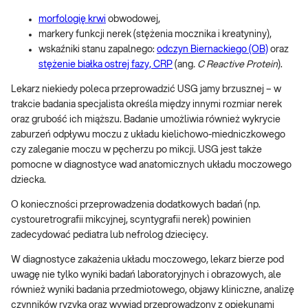
morfologię krwi
obwodowej,
markery funkcji nerek (stężenia mocznika i kreatyniny),
wskaźniki stanu zapalnego:
odczyn Biernackiego (OB)
oraz
stężenie białka ostrej fazy, CRP
(ang
. C Reactive Protein
).
Lekarz niekiedy poleca przeprowadzić USG jamy brzusznej – w
trakcie badania specjalista określa między innymi rozmiar nerek
oraz grubość ich miąższu. Badanie umożliwia również wykrycie
zaburzeń odpływu moczu z układu kielichowo-miedniczkowego
czy zaleganie moczu w pęcherzu po mikcji. USG jest także
pomocne w diagnostyce wad anatomicznych układu moczowego
dziecka.
O konieczności przeprowadzenia dodatkowych badań (np.
cystouretrografii mikcyjnej, scyntygrafii nerek) powinien
zadecydować pediatra lub nefrolog dziecięcy.
W diagnostyce zakażenia układu moczowego, lekarz bierze pod
uwagę nie tylko wyniki badań laboratoryjnych i obrazowych, ale
również wyniki badania przedmiotowego, objawy kliniczne, analizę
czynników ryzyka oraz wywiad przeprowadzony z opiekunami