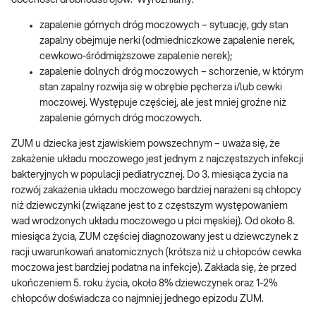
obecności drobnoustrojów. Wyróżniamy:
zapalenie górnych dróg moczowych – sytuację, gdy stan
zapalny obejmuje nerki (odmiedniczkowe zapalenie nerek,
cewkowo-śródmiąższowe zapalenie nerek);
zapalenie dolnych dróg moczowych – schorzenie, w którym
stan zapalny rozwija się w obrębie pęcherza i/lub cewki
moczowej. Występuje częściej, ale jest mniej groźne niż
zapalenie górnych dróg moczowych.
ZUM u dziecka jest zjawiskiem powszechnym – uważa się, że
zakażenie układu moczowego jest jednym z najczęstszych infekcji
bakteryjnych w populacji pediatrycznej. Do 3. miesiąca życia na
rozwój zakażenia układu moczowego bardziej narażeni są chłopcy
niż dziewczynki (związane jest to z częstszym występowaniem
wad wrodzonych układu moczowego u płci męskiej). Od około 8.
miesiąca życia, ZUM częściej diagnozowany jest u dziewczynek z
racji uwarunkowań anatomicznych (krótsza niż u chłopców cewka
moczowa jest bardziej podatna na infekcje). Zakłada się, że przed
ukończeniem 5. roku życia, około 8% dziewczynek oraz 1-2%
chłopców doświadcza co najmniej jednego epizodu ZUM.