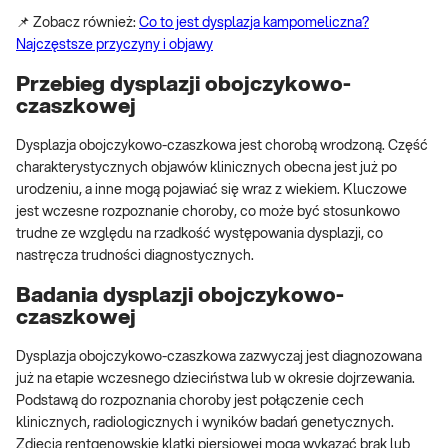
📌 Zobacz również:
Co to jest dysplazja kampomeliczna?
Najczęstsze przyczyny i objawy
Przebieg dysplazji obojczykowo-
czaszkowej
Dysplazja obojczykowo-czaszkowa jest chorobą wrodzoną. Część
charakterystycznych objawów klinicznych obecna jest już po
urodzeniu, a inne mogą pojawiać się wraz z wiekiem. Kluczowe
jest wczesne rozpoznanie choroby, co może być stosunkowo
trudne ze względu na rzadkość występowania dysplazji, co
nastręcza trudności diagnostycznych.
Badania dysplazji obojczykowo-
czaszkowej
Dysplazja obojczykowo-czaszkowa zazwyczaj jest diagnozowana
już na etapie wczesnego dzieciństwa lub w okresie dojrzewania.
Podstawą do rozpoznania choroby jest połączenie cech
klinicznych, radiologicznych i wyników badań genetycznych.
Zdjęcia rentgenowskie klatki piersiowej mogą wykazać brak lub