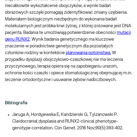
niecałkowite wykształcenie obojczyków, a wyniki badań
obrazowych szczęki pomagają zidentyfikować zmiany uzębienia.
Materiałem biologicznym niezbędnym do wykonania badań
molekularnych jest próbka krwi żylnej, z której izolowane jest DNA
pacjenta. Badania te umożliwiają potwierdzenie obecności
mutacji
genu RUNX2
. Wynik badania genetycznego ma kluczowe
znaczenie w poradnictwie genetycznym dla pozostałych
członków rodziny w kontekście
planowania potomstwa.
W
przypadku dysplazji obojczykowo-czaszkowej nie ma leczenia
przyczynowego, terapia opiera się na zapobieganiu urazom,
ochronie kości czaszki i opiece stomatologicznej obejmującej m.in.
leczenie ortodontyczne i usuwanie zębów nadliczbowych.
Bibliografia
Jaruga A, Hordyjewska E, Kandzierski G, Tylzanowski P.
Cleidocranial dysplasia and RUNX2-clinical phenotype-
genotype correlation. Clin Genet. 2016 Nov;90(5):393-402.