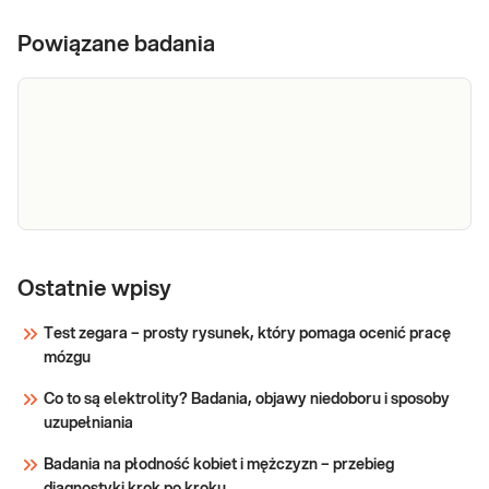
Powiązane badania
Dysplazja obojczykowo-czaszkowa (gen RUNX2 –
cały)
Ostatnie wpisy
Test zegara – prosty rysunek, który pomaga ocenić pracę
Sprawdź
mózgu
Co to są elektrolity? Badania, objawy niedoboru i sposoby
uzupełniania
Badania na płodność kobiet i mężczyzn – przebieg