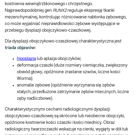
kostnienia wewnątrzbłonowego i chrzęstnego.
Najprawdopodobniej gen
RUNX2
reguluje ekspresję tkanki
mezenchymalnej, kontrolując różnicowanie nabłonka zębowego,
co może wyjaśniać nieprawidłowości zębowe występujące w
przebiegu dysplazji obojczykowo-czaszkowej.
Dla dysplazji obojczykowo-czaszkowej charakterystyczna jest
triada objawów
:
hipoplazja
lub aplazja obojczyków;
deformacja czaszki (duże rozmiary ciemiączka, zwiększony
obwód głowy, opóźnione zrastanie szwów, liczne kości
Worma);
anomalie zębowe (opóźnienie wyrzynania się zębów
stałych, przedłużone zatrzymanie zębów mlecznych, liczne
zęby nadliczbowe).
Charakterystycznymi cechami radiologicznymi dysplazji
obojczykowo-czaszkowej są skrócone lub nieobecne obojczyki,
opóźnione kostnienie kości czaszki i kości miednicy. Obraz
radiologiczny twarzoczaszki wskazuje na cienki, wygięty w dół łuk