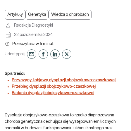
Artykuły
Genetyka
Wiedza o chorobach
Redakcja Diagnostyki
22 października 2024
Przeczytasz w
5
minut
Udostępnij
Spis treści:
Przyczyny i objawy dysplazji obojczykowo-czaszkowej
Przebieg dysplazji obojczykowo-czaszkowej
Badania dysplazji obojczykowo-czaszkowej
Dysplazja obojczykowo-czaszkowa to rzadko diagnozowana
choroba genetyczna cechująca się występowaniem licznych
anomalii w budowie i funkcjonowaniu układu kostnego oraz