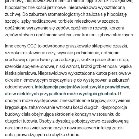
jarzmowy, nieprawidłowo małe lub nieistniejące zatoki szczękowe,
hipoplastyczne kości jarzmowe i nieprawidłowo wykształconą
żuchwę. Do zaburzeń stomatologicznych zalicza się hipoplazję
szczęki, zęby nadliczbowe, torbiele mieszkowe w szczęce,
opóźnione wyrzynanie się zębów, opóźnienie rozwoju korzeni
zębów stałych i opóźnienie wchłaniania korzeni zębów mlecznych.
Inne cechy CCD to odwrócone gruszkowate sklepienie czaszki,
szeroko rozstawione oczy, wysokie podniebienie, cofnięcie
środkowej części twarzy, przodozgryz, krótkie palce dłoni i stóp,
szerokie spojenie łonowe, niski wzrost, krótki grzbiet nosa i wąska
klatka piersiowa. Nieprawidłowo wykształcona klatka piersiowa w
okresie niemowlęcym przyczynia się do występowania zaburzeń
oddechowych.
Inteligencja pacjentów jest zwykle prawidłowa,
ale w niektórych przypadkach może wystąpić głuchota.
U
chorych może występować zniekształcenie kręgów, skrzywienie
kręgosłupa, zahamowanie wzrostu kości długich i dysproporcja
budowy ciała obejmująca skrócenie kończyn w stosunku do
długości tułowia. Osoby z dysplazją obojczykowo-czaszkową są
narażone na zwiększone ryzyko nawracających infekcji zatok i
ucha, prowadzących do ubytku słuchu.