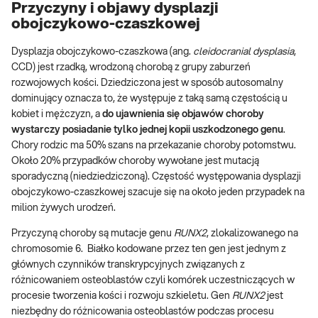
Przyczyny i objawy dysplazji
obojczykowo-czaszkowej
Dysplazja obojczykowo-czaszkowa (ang.
cleidocranial dysplasia
,
CCD) jest rzadką, wrodzoną chorobą z grupy zaburzeń
rozwojowych kości. Dziedziczona jest w sposób autosomalny
dominujący oznacza to, że występuje z taką samą częstością u
kobiet i mężczyzn, a
do ujawnienia się objawów choroby
wystarczy posiadanie tylko jednej kopii uszkodzonego genu
.
Chory rodzic ma 50% szans na przekazanie choroby potomstwu.
Około 20% przypadków choroby wywołane jest mutacją
sporadyczną (niedziedziczoną). Częstość występowania dysplazji
obojczykowo-czaszkowej szacuje się na około jeden przypadek na
milion żywych urodzeń.
Przyczyną choroby są mutacje genu
RUNX2
, zlokalizowanego na
chromosomie 6. Białko kodowane przez ten gen jest jednym z
głównych czynników transkrypcyjnych związanych z
różnicowaniem osteoblastów czyli komórek uczestniczących w
procesie tworzenia kości i rozwoju szkieletu. Gen
RUNX2
jest
niezbędny do różnicowania osteoblastów podczas procesu