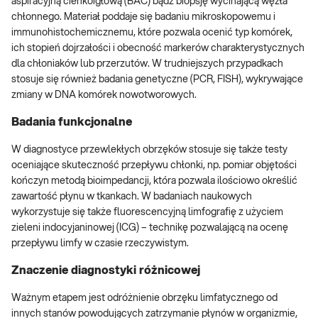
aspiracyjną cienkoigłową (BAC) bądź biopsję wycinającą węzła
chłonnego. Materiał poddaje się badaniu mikroskopowemu i
immunohistochemicznemu, które pozwala ocenić typ komórek,
ich stopień dojrzałości i obecność markerów charakterystycznych
dla chłoniaków lub przerzutów. W trudniejszych przypadkach
stosuje się również badania genetyczne (PCR, FISH), wykrywające
zmiany w DNA komórek nowotworowych.
Badania funkcjonalne
W diagnostyce przewlekłych obrzęków stosuje się także testy
oceniające skuteczność przepływu chłonki, np. pomiar objętości
kończyn metodą bioimpedancji, która pozwala ilościowo określić
zawartość płynu w tkankach. W badaniach naukowych
wykorzystuje się także fluorescencyjną limfografię z użyciem
zieleni indocyjaninowej (ICG) – technikę pozwalającą na ocenę
przepływu limfy w czasie rzeczywistym.
Znaczenie diagnostyki różnicowej
Ważnym etapem jest odróżnienie obrzęku limfatycznego od
innych stanów powodujących zatrzymanie płynów w organizmie,