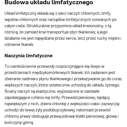
Budowa układu limfatycznego
Układ limfatyczny składa się z sieci naczyń chłonnych, limfy,
węzłów chłonnych oraz narządów limfatycznych rozsianych po
całym ciele. Strukturalnie przypomina układ krwionośny, z tą
różnicą, że zamiast krwi transportuje płyn tkankowy, a jego
działanie nie jest napędzane przez serce, lecz przez ruchy mięśni i
ciśnienie tkanek.
Naczynia limfatyczne
To cienkościenne przewody rozpoczynające się ślepo w
przestrzeniach międzykomórkowych tkanek. Ich zadaniem jest
zbieranie nadmiaru płynu tkankowego i przekazywanie go do coraz
większych naczyń, które ostatecznie uchodzą do układu żylnego.
Ściany naczyń są elastyczne, wyposażone w zastawki
zapobiegające cofaniu się limfy. Przewód piersiowy, będący
największym z nich, zbiera chłonkę z większości ciała i zazwyczaj
uchodzi do lewej żyły podobojczykowej, natomiast przewód
chłonny prawy obsługuje prawą połowę klatki piersiowej, głowę i
kończynę górną.