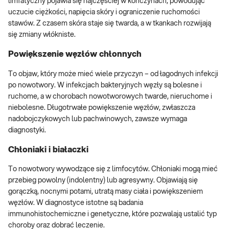
limfatyczny pojawia się najczęściej w kończynach, powodując
uczucie ciężkości, napięcia skóry i ograniczenie ruchomości
stawów. Z czasem skóra staje się twarda, a w tkankach rozwijają
się zmiany włókniste.
Powiększenie węzłów chłonnych
To objaw, który może mieć wiele przyczyn – od łagodnych infekcji
po nowotwory. W infekcjach bakteryjnych węzły są bolesne i
ruchome, a w chorobach nowotworowych twarde, nieruchome i
niebolesne. Długotrwałe powiększenie węzłów, zwłaszcza
nadobojczykowych lub pachwinowych, zawsze wymaga
diagnostyki.
Chłoniaki i białaczki
To nowotwory wywodzące się z limfocytów. Chłoniaki mogą mieć
przebieg powolny (indolentny) lub agresywny. Objawiają się
gorączką, nocnymi potami, utratą masy ciała i powiększeniem
węzłów. W diagnostyce istotne są badania
immunohistochemiczne i genetyczne, które pozwalają ustalić typ
choroby oraz dobrać leczenie.