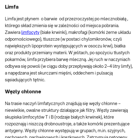
Limfa
Limfa jest płynem o barwie od przezroczystej po mlecznobiałą ,
którego skład zmienia się w zależności od miejsca pobrania.
Zawiera
limfocyty
(białe krwinki), makrofagi (komórki żerne układu
odpornościowego), tłuszcze (w postaci chylomikronów, czyli
największych lipoprotein występujących w osoczu krwi), białka
oraz produkty przemiany materii. W jelitach, po spożyciu tłustych
pokarmów, limfa przybiera barwę mleczną. Jej ruch w naczyniach
odbywa się powoli (w ciągu doby przepływają około 2–4 litry limfy),
a napędzana jest skurczami mięśni, oddechem i pulsacją
sąsiadujących tętnic.
Węzły chłonne
Na trasie naczyń limfatycznych znajdują się węzły chłonne –
niewielkie, owalne struktury działające jak filtry. Węzły zawierają
skupiska limfocytów T i B (rodzaje białych krwinek), które
rozpoznają i niszczą drobnoustroje, a także komórki prezentujące
antygeny. Węzły chłonne występują w grupach, m.in. szyjnych,
pachowych, pachwinowych i krezkowych. Zatrzymują patogeny,