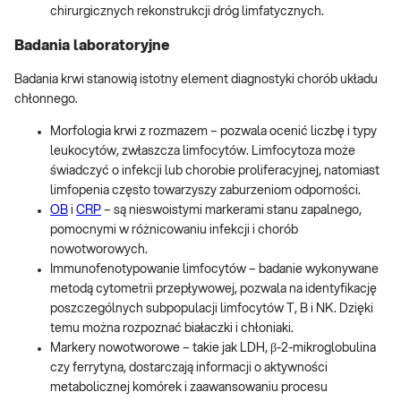
chirurgicznych rekonstrukcji dróg limfatycznych.
Badania laboratoryjne
Badania krwi stanowią istotny element diagnostyki chorób układu
chłonnego.
Morfologia krwi z rozmazem – pozwala ocenić liczbę i typy
leukocytów, zwłaszcza limfocytów. Limfocytoza może
świadczyć o infekcji lub chorobie proliferacyjnej, natomiast
limfopenia często towarzyszy zaburzeniom odporności.
OB
i
CRP
– są nieswoistymi markerami stanu zapalnego,
pomocnymi w różnicowaniu infekcji i chorób
nowotworowych.
Immunofenotypowanie limfocytów – badanie wykonywane
metodą cytometrii przepływowej, pozwala na identyfikację
poszczególnych subpopulacji limfocytów T, B i NK. Dzięki
temu można rozpoznać białaczki i chłoniaki.
Markery nowotworowe – takie jak LDH, β-2-mikroglobulina
czy ferrytyna, dostarczają informacji o aktywności
metabolicznej komórek i zaawansowaniu procesu