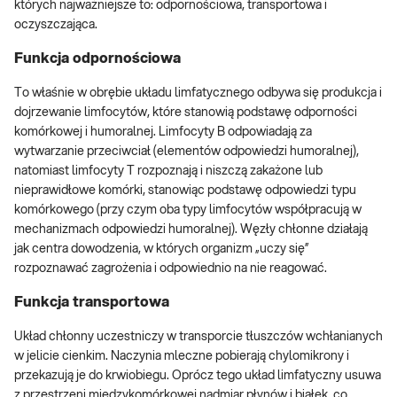
których najważniejsze to: odpornościowa, transportowa i
oczyszczająca.
Funkcja odpornościowa
To właśnie w obrębie układu limfatycznego odbywa się produkcja i
dojrzewanie limfocytów, które stanowią podstawę odporności
komórkowej i humoralnej. Limfocyty B odpowiadają za
wytwarzanie przeciwciał (elementów odpowiedzi humoralnej),
natomiast limfocyty T rozpoznają i niszczą zakażone lub
nieprawidłowe komórki, stanowiąc podstawę odpowiedzi typu
komórkowego (przy czym oba typy limfocytów współpracują w
mechanizmach odpowiedzi humoralnej). Węzły chłonne działają
jak centra dowodzenia, w których organizm „uczy się”
rozpoznawać zagrożenia i odpowiednio na nie reagować.
Funkcja transportowa
Układ chłonny uczestniczy w transporcie tłuszczów wchłanianych
w jelicie cienkim. Naczynia mleczne pobierają chylomikrony i
przekazują je do krwiobiegu. Oprócz tego układ limfatyczny usuwa
z przestrzeni międzykomórkowej nadmiar płynów i białek, co