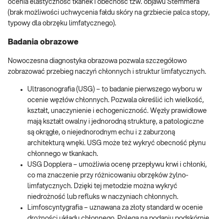
ocenia elastyczność tkanek i obecność tzw. objawu Stemmera
(brak możliwości uchwycenia fałdu skóry na grzbiecie palca stopy,
typowy dla obrzęku limfatycznego).
Badania obrazowe
Nowoczesna diagnostyka obrazowa pozwala szczegółowo
zobrazować przebieg naczyń chłonnych i struktur limfatycznych.
Ultrasonografia (USG) – to badanie pierwszego wyboru w
ocenie węzłów chłonnych. Pozwala określić ich wielkość,
kształt, unaczynienie i echogeniczność. Węzły prawidłowe
mają kształt owalny i jednorodną strukturę, a patologiczne
są okrągłe, o niejednorodnym echu i z zaburzoną
architekturą wnęki. USG może też wykryć obecność płynu
chłonnego w tkankach.
USG Dopplera – umożliwia ocenę przepływu krwi i chłonki,
co ma znaczenie przy różnicowaniu obrzęków żylno-
limfatycznych. Dzięki tej metodzie można wykryć
niedrożność lub refluks w naczyniach chłonnych.
Limfoscyntygrafia – uznawana za złoty standard w ocenie
drożności układu chłonnego. Polega na podaniu podskórnie