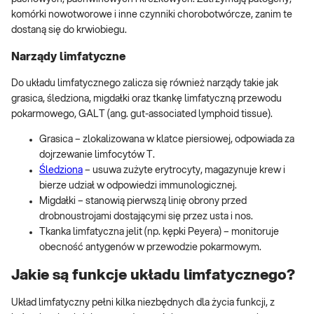
komórki nowotworowe i inne czynniki chorobotwórcze, zanim te
dostaną się do krwiobiegu.
Narządy limfatyczne
Do układu limfatycznego zalicza się również narządy takie jak
grasica, śledziona, migdałki oraz tkankę limfatyczną przewodu
pokarmowego, GALT (ang. gut-associated lymphoid tissue).
Grasica – zlokalizowana w klatce piersiowej, odpowiada za
dojrzewanie limfocytów T.
Śledziona
– usuwa zużyte erytrocyty, magazynuje krew i
bierze udział w odpowiedzi immunologicznej.
Migdałki – stanowią pierwszą linię obrony przed
drobnoustrojami dostającymi się przez usta i nos.
Tkanka limfatyczna jelit (np. kępki Peyera) – monitoruje
obecność antygenów w przewodzie pokarmowym.
Jakie są funkcje układu limfatycznego?
Układ limfatyczny pełni kilka niezbędnych dla życia funkcji, z