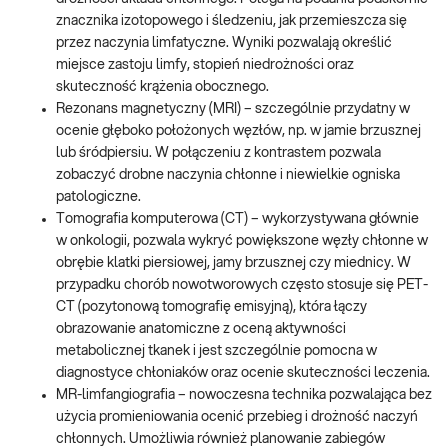
znacznika izotopowego i śledzeniu, jak przemieszcza się
przez naczynia limfatyczne. Wyniki pozwalają określić
miejsce zastoju limfy, stopień niedrożności oraz
skuteczność krążenia obocznego.
Rezonans magnetyczny (MRI) – szczególnie przydatny w
ocenie głęboko położonych węzłów, np. w jamie brzusznej
lub śródpiersiu. W połączeniu z kontrastem pozwala
zobaczyć drobne naczynia chłonne i niewielkie ogniska
patologiczne.
Tomografia komputerowa (CT) – wykorzystywana głównie
w onkologii, pozwala wykryć powiększone węzły chłonne w
obrębie klatki piersiowej, jamy brzusznej czy miednicy. W
przypadku chorób nowotworowych często stosuje się PET-
CT (pozytonową tomografię emisyjną), która łączy
obrazowanie anatomiczne z oceną aktywności
metabolicznej tkanek i jest szczególnie pomocna w
diagnostyce chłoniaków oraz ocenie skuteczności leczenia.
MR-limfangiografia – nowoczesna technika pozwalająca bez
użycia promieniowania ocenić przebieg i drożność naczyń
chłonnych. Umożliwia również planowanie zabiegów