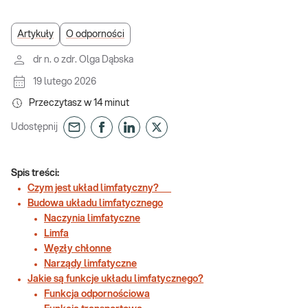
Artykuły
O odporności
dr n. o zdr. Olga Dąbska
19 lutego 2026
Przeczytasz w
14
minut
Udostępnij
Spis treści:
Czym jest układ limfatyczny?
Budowa układu limfatycznego
Naczynia limfatyczne
Limfa
Węzły chłonne
Narządy limfatyczne
Jakie są funkcje układu limfatycznego?
Funkcja odpornościowa