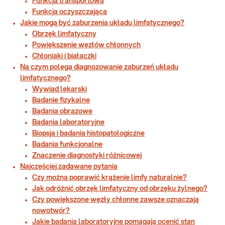
Funkcja transportowa
Funkcja oczyszczająca
Jakie mogą być zaburzenia układu limfatycznego?
Obrzęk limfatyczny
Powiększenie węzłów chłonnych
Chłoniaki i białaczki
Na czym polega diagnozowanie zaburzeń układu
limfatycznego?
Wywiad lekarski
Badanie fizykalne
Badania obrazowe
Badania laboratoryjne
Biopsja i badania histopatologiczne
Badania funkcjonalne
Znaczenie diagnostyki różnicowej
Najczęściej zadawane pytania
Czy można poprawić krążenie limfy naturalnie?
Jak odróżnić obrzęk limfatyczny od obrzęku żylnego?
Czy powiększone węzły chłonne zawsze oznaczają
nowotwór?
Jakie badania laboratoryjne pomagają ocenić stan