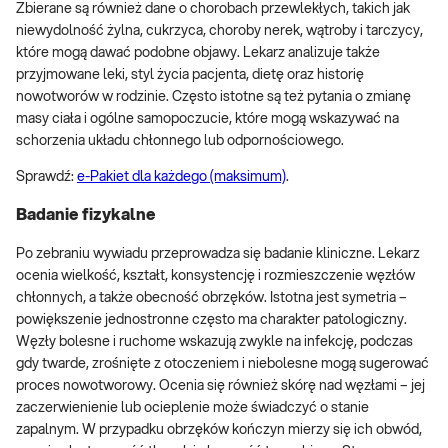
Zbierane są również dane o chorobach przewlekłych, takich jak
niewydolność żylna, cukrzyca, choroby nerek, wątroby i tarczycy,
które mogą dawać podobne objawy. Lekarz analizuje także
przyjmowane leki, styl życia pacjenta, dietę oraz historię
nowotworów w rodzinie. Często istotne są też pytania o zmianę
masy ciała i ogólne samopoczucie, które mogą wskazywać na
schorzenia układu chłonnego lub odpornościowego.
Sprawdź:
e-Pakiet dla każdego (maksimum)
.
Badanie fizykalne
Po zebraniu wywiadu przeprowadza się badanie kliniczne. Lekarz
ocenia wielkość, kształt, konsystencję i rozmieszczenie węzłów
chłonnych, a także obecność obrzęków. Istotna jest symetria –
powiększenie jednostronne często ma charakter patologiczny.
Węzły bolesne i ruchome wskazują zwykle na infekcję, podczas
gdy twarde, zrośnięte z otoczeniem i niebolesne mogą sugerować
proces nowotworowy. Ocenia się również skórę nad węzłami – jej
zaczerwienienie lub ocieplenie może świadczyć o stanie
zapalnym. W przypadku obrzęków kończyn mierzy się ich obwód,