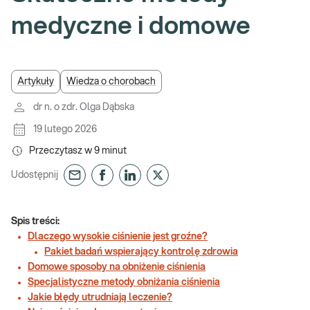
medyczne i domowe
Artykuły
Wiedza o chorobach
dr n. o zdr. Olga Dąbska
19 lutego 2026
Przeczytasz w
9
minut
Udostępnij
Spis treści:
Dlaczego wysokie ciśnienie jest groźne?
Pakiet badań wspierający kontrolę zdrowia
Domowe sposoby na obniżenie ciśnienia
Specjalistyczne metody obniżania ciśnienia
Jakie błędy utrudniają leczenie?