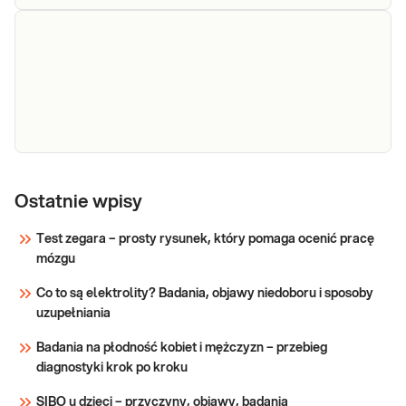
Adrenalina
Adrenalina w osoczu. Oznaczenie w
diagnostyce nowotworów wydzielających
katecholaminy - chromochłonnego nadnerczy i
innych nowotworów neuroendokrynnych,
przydatne w diagnostyce nadciśnienia
Sprawdź
tętniczego .
Cholesterol
Cholesterol całkowity. Pomiar stężenia
cholesterolu całkowitego, (TC, CHOL),
całkowity
Ostatnie wpisy
przydatny do oceny ryzyka rozwoju miażdżycy i
chorób układu sercowo-naczyniowego w skali
Test zegara – prosty rysunek, który pomaga ocenić pracę
SCORE, ryzyka hipercholesterolemii
mózgu
Sprawdź
(podejrzenia rodzinnej hipercholesterolemii) o
Co to są elektrolity? Badania, objawy niedoboru i sposoby
uzupełniania
Badania na płodność kobiet i mężczyzn – przebieg
diagnostyki krok po kroku
SIBO u dzieci – przyczyny, objawy, badania