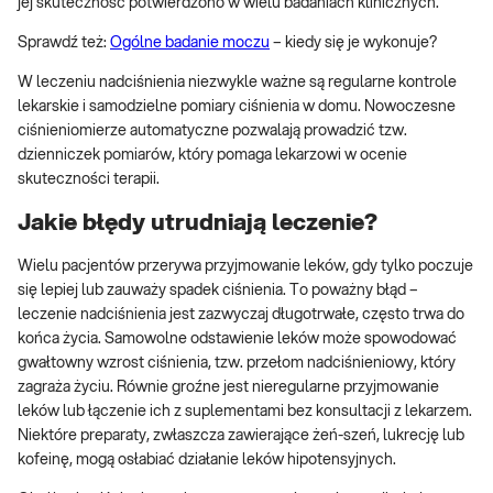
jej skuteczność potwierdzono w wielu badaniach klinicznych.
Sprawdź też:
Ogólne badanie moczu
– kiedy się je wykonuje?
W leczeniu nadciśnienia niezwykle ważne są regularne kontrole
lekarskie i samodzielne pomiary ciśnienia w domu. Nowoczesne
ciśnieniomierze automatyczne pozwalają prowadzić tzw.
dzienniczek pomiarów, który pomaga lekarzowi w ocenie
skuteczności terapii.
Jakie błędy utrudniają leczenie?
Wielu pacjentów przerywa przyjmowanie leków, gdy tylko poczuje
się lepiej lub zauważy spadek ciśnienia. To poważny błąd –
leczenie nadciśnienia jest zazwyczaj długotrwałe, często trwa do
końca życia. Samowolne odstawienie leków może spowodować
gwałtowny wzrost ciśnienia, tzw. przełom nadciśnieniowy, który
zagraża życiu. Równie groźne jest nieregularne przyjmowanie
leków lub łączenie ich z suplementami bez konsultacji z lekarzem.
Niektóre preparaty, zwłaszcza zawierające żeń-szeń, lukrecję lub
kofeinę, mogą osłabiać działanie leków hipotensyjnych.