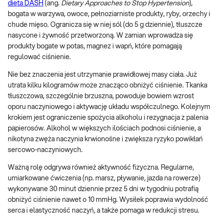
dieta DASH
(ang.
Dietary Approaches to Stop Hypertension
),
bogata w warzywa, owoce, pełnoziarniste produkty, ryby, orzechy i
chude mięso. Ogranicza się w niej sól (do 5 g dziennie), tłuszcze
nasycone i żywność przetworzoną. W zamian wprowadza się
produkty bogate w potas, magnez i wapń, które pomagają
regulować ciśnienie.
Nie bez znaczenia jest utrzymanie prawidłowej masy ciała. Już
utrata kilku kilogramów może znacząco obniżyć ciśnienie. Tkanka
tłuszczowa, szczególnie brzuszna, powoduje bowiem wzrost
oporu naczyniowego i aktywację układu współczulnego. Kolejnym
krokiem jest ograniczenie spożycia alkoholu i rezygnacja z palenia
papierosów. Alkohol w większych ilościach podnosi ciśnienie, a
nikotyna zwęża naczynia krwionośne i zwiększa ryzyko powikłań
sercowo-naczyniowych.
Ważną rolę odgrywa również aktywność fizyczna. Regularne,
umiarkowane ćwiczenia (np. marsz, pływanie, jazda na rowerze)
wykonywane 30 minut dziennie przez 5 dni w tygodniu potrafią
obniżyć ciśnienie nawet o 10 mmHg. Wysiłek poprawia wydolność
serca i elastyczność naczyń, a także pomaga w redukcji stresu.