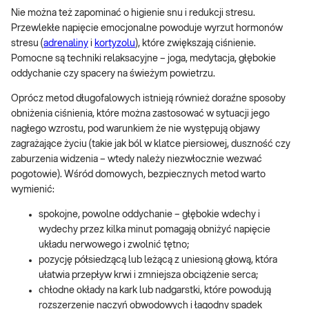
Nie można też zapominać o higienie snu i redukcji stresu.
Przewlekłe napięcie emocjonalne powoduje wyrzut hormonów
stresu (
adrenaliny
i
kortyzolu
), które zwiększają ciśnienie.
Pomocne są techniki relaksacyjne – joga, medytacja, głębokie
oddychanie czy spacery na świeżym powietrzu.
Oprócz metod długofalowych istnieją również doraźne sposoby
obniżenia ciśnienia, które można zastosować w sytuacji jego
nagłego wzrostu, pod warunkiem że nie występują objawy
zagrażające życiu (takie jak ból w klatce piersiowej, duszność czy
zaburzenia widzenia – wtedy należy niezwłocznie wezwać
pogotowie). Wśród domowych, bezpiecznych metod warto
wymienić:
spokojne, powolne oddychanie – głębokie wdechy i
wydechy przez kilka minut pomagają obniżyć napięcie
układu nerwowego i zwolnić tętno;
pozycję półsiedzącą lub leżącą z uniesioną głową, która
ułatwia przepływ krwi i zmniejsza obciążenie serca;
chłodne okłady na kark lub nadgarstki, które powodują
rozszerzenie naczyń obwodowych i łagodny spadek