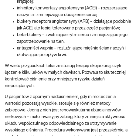
krążącej;
inhibitory konwertazy angiotensyny (ACEI) – rozszerzające
naczynia i zmniejszające obciążenie serca;
blokery receptora angiotensyny (ARB) – działające podobnie
jak ACEI, ale lepiej tolerowane przez część pacjentów;
beta-blokery – zwalniające rytm serca i zmniejszające jego
zapotrzebowanie na tlen;
antagoniści wapnia – rozluźniające mięśnie ścian naczyń i
ułatwiające przepływ krwi.
W wielu przypadkach lekarze stosują terapię skojarzoną, czyli
łączenie kilku leków w małych dawkach. Pozwala to skuteczniej
kontrolować ciśnienie przy mniejszym ryzyku działań
niepożądanych.
U pacjentów z opornym nadciśnieniem, gdy mimo leczenia
wartości pozostają wysokie, stosuje się również metody
zabiegowe. Jedną z nich jest renowaskularna ablacja nerwów
nerkowych – mało inwazyjny zabieg, który zmniejsza aktywność
układu współczulnego odpowiedzialnego za utrzymywanie
wysokiego ciśnienia. Procedura wykonywana jest przezskórnie, a