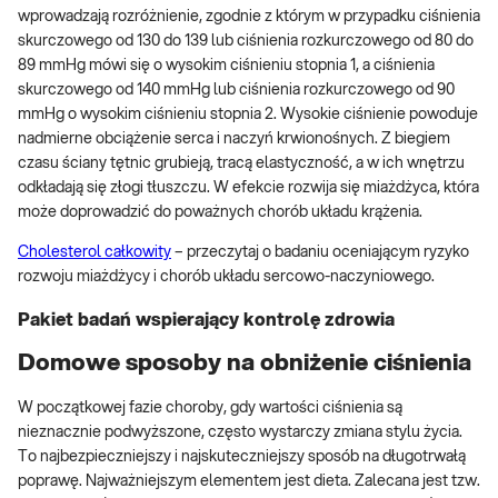
wprowadzają rozróżnienie, zgodnie z którym w przypadku ciśnienia
skurczowego od 130 do 139 lub ciśnienia rozkurczowego od 80 do
89 mmHg mówi się o wysokim ciśnieniu stopnia 1, a ciśnienia
skurczowego od 140 mmHg lub ciśnienia rozkurczowego od 90
mmHg o wysokim ciśnieniu stopnia 2. Wysokie ciśnienie powoduje
nadmierne obciążenie serca i naczyń krwionośnych. Z biegiem
czasu ściany tętnic grubieją, tracą elastyczność, a w ich wnętrzu
odkładają się złogi tłuszczu. W efekcie rozwija się miażdżyca, która
może doprowadzić do poważnych chorób układu krążenia.
Cholesterol całkowity
– przeczytaj o badaniu oceniającym ryzyko
rozwoju miażdżycy i chorób układu sercowo-naczyniowego.
Pakiet badań wspierający kontrolę zdrowia
Domowe sposoby na obniżenie ciśnienia
W początkowej fazie choroby, gdy wartości ciśnienia są
nieznacznie podwyższone, często wystarczy zmiana stylu życia.
To najbezpieczniejszy i najskuteczniejszy sposób na długotrwałą
poprawę. Najważniejszym elementem jest dieta. Zalecana jest tzw.