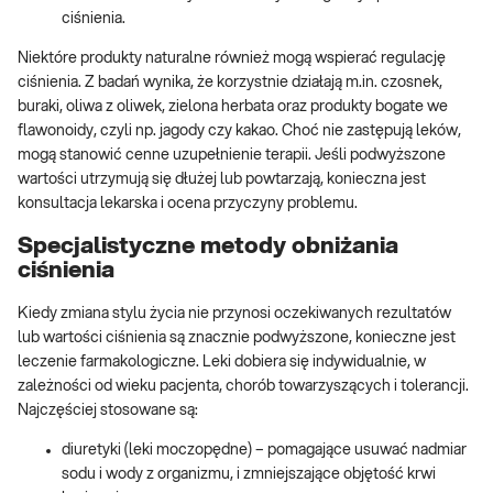
ciśnienia.
Niektóre produkty naturalne również mogą wspierać regulację
ciśnienia. Z badań wynika, że korzystnie działają m.in. czosnek,
buraki, oliwa z oliwek, zielona herbata oraz produkty bogate we
flawonoidy, czyli np. jagody czy kakao. Choć nie zastępują leków,
mogą stanowić cenne uzupełnienie terapii. Jeśli podwyższone
wartości utrzymują się dłużej lub powtarzają, konieczna jest
konsultacja lekarska i ocena przyczyny problemu.
Specjalistyczne metody obniżania
ciśnienia
Kiedy zmiana stylu życia nie przynosi oczekiwanych rezultatów
lub wartości ciśnienia są znacznie podwyższone, konieczne jest
leczenie farmakologiczne. Leki dobiera się indywidualnie, w
zależności od wieku pacjenta, chorób towarzyszących i tolerancji.
Najczęściej stosowane są:
diuretyki (leki moczopędne) – pomagające usuwać nadmiar
sodu i wody z organizmu, i zmniejszające objętość krwi