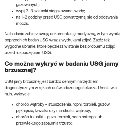
gazowanych;
wypij 2–3 szklanki niegazowanej wody;
na 1–2 godziny przed USG powstrzymaj się od oddawania
moczu.
Na badanie zabierz swoją dokumentację medyczną, w tym wyniki
poprzednich badań USG wraz z wydrukami zdjęć. Załóż też
wygodne ubranie, które będziesz w stanie bez problemu zdjąć
przed rozpoczęciem USG.
Co można wykryć w badaniu USG jamy
brzusznej?
USG jamy brzusznej jest bardzo cennym narzędziem
diagnostycznym w rękach doświadczonego lekarza. Umożliwia
m.in. wykrycie:
chorób wątroby – stłuszczenia, ropni, torbieli, guzów,
pęknięcia, krwiaka czy marskości wątroby,
chorób trzustki – guza, torbieli, cech ostrego lub
przewlekłego zapalenia trzustki,