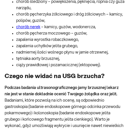
chorób śledziony – powiększenia, pęknięcia, ropnia czy guza
narządu,
chorób pęcherzyka żółciowego i dróg żółciowych – kamicy,
polipów, guzów,
chorób nerek
– kamicy, guzów, wodonercza,
chorób pęcherza moczowego – guzów,
zapalenia wyrostka robaczkowego,
zapalenia uchyłków jelita grubego,
nadmiernej ilości wolnego płynu w jamie otrzewnej,
tętniaka aorty brzusznej,
ciąży prawidłowej i pozamacicznej (ektopowej).
Czego nie widać na USG brzucha?
Podczas badania ultrasonograficznego jamy brzusznej lekarz
nie jest w stanie dokładnie ocenić Twojego żołądka oraz jelit.
Badaniami, które pozwolą na ich ocenę, są odpowiednio
gastroskopia (badanie endoskopowe górnego odcinka przewodu
pokarmowego) i kolonoskopia (badanie endoskopowe jelita
grubego i końcowego fragmentu jelita cienkiego). Warto je
wykonać, gdyż umożliwiają wykrycie i usunięcie nawet niewielkich