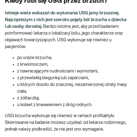
Kiedy robi się USG przez brzuch?
Istnieje wiele wskazań do wykonania USG jamy brzusznej.
Najczęstszym z nich jest szeroko pojęty ból brzucha u dziecka
lub osoby dorosłej.
Bardzo istotne jest, aby przed badaniem
poinformować lekarza o lokalizacji bólu, jego charakterze oraz
objawach towarzyszących. USG wykonuje się również u
pacjentów:
po urazie brzucha,
z krwiomoczem,
z nawracającymi nudnościami i wymiotami,
z przewlekłą biegunką lub zaparciami,
u których doszło do znacznej, niezamierzonej utraty masy
ciała,
z żółtaczką,
u kobiet z krwawieniem z dróg rodnych.
USG brzucha wykonuje się również w ramach profilaktyki.
Skierowanie na badanie możesz uzyskać od lekarza rodzinnego,
jednak należy podkreślić, że nie jest ono wymagane.