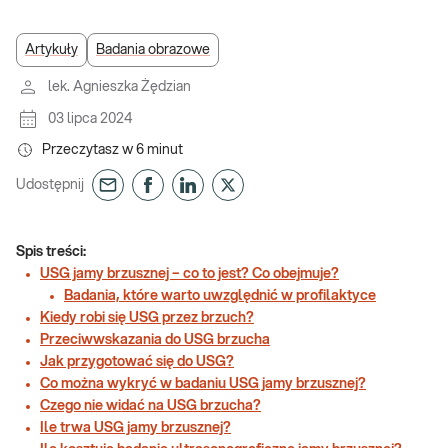
Artykuły
Badania obrazowe
lek. Agnieszka Żędzian
03 lipca 2024
Przeczytasz w
6
minut
Udostępnij
Spis treści:
USG jamy brzusznej – co to jest? Co obejmuje?
Badania, które warto uwzględnić w profilaktyce
Kiedy robi się USG przez brzuch?
Przeciwwskazania do USG brzucha
Jak przygotować się do USG?
Co można wykryć w badaniu USG jamy brzusznej?
Czego nie widać na USG brzucha?
Ile trwa USG jamy brzusznej?