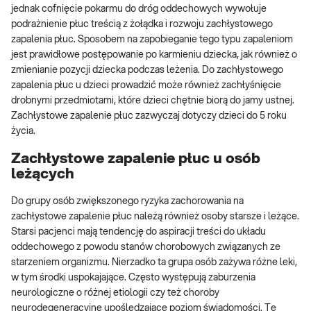
jednak cofnięcie pokarmu do dróg oddechowych wywołuje
podrażnienie płuc treścią z żołądka i rozwoju zachłystowego
zapalenia płuc. Sposobem na zapobieganie tego typu zapaleniom
jest prawidłowe postępowanie po karmieniu dziecka, jak również o
zmienianie pozycji dziecka podczas leżenia. Do zachłystowego
zapalenia płuc u dzieci prowadzić może również zachłyśnięcie
drobnymi przedmiotami, które dzieci chętnie biorą do jamy ustnej.
Zachłystowe zapalenie płuc zazwyczaj dotyczy dzieci do 5 roku
życia.
Zachłystowe zapalenie płuc u osób
leżących
Do grupy osób zwiększonego ryzyka zachorowania na
zachłystowe zapalenie płuc należą również osoby starsze i leżące.
Starsi pacjenci mają tendencję do aspiracji treści do układu
oddechowego z powodu stanów chorobowych związanych ze
starzeniem organizmu. Nierzadko ta grupa osób zażywa różne leki,
w tym środki uspokajające. Często występują zaburzenia
neurologiczne o różnej etiologii czy też choroby
neurodegeneracyjne upośledzające poziom świadomości. Te