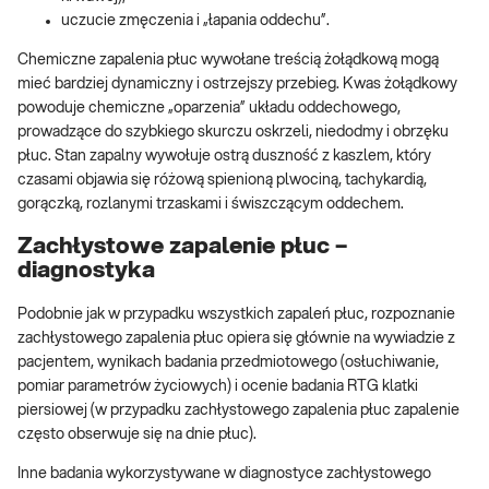
uczucie zmęczenia i „łapania oddechu”.
Chemiczne zapalenia płuc wywołane treścią żołądkową mogą
mieć bardziej dynamiczny i ostrzejszy przebieg. Kwas żołądkowy
powoduje chemiczne „oparzenia” układu oddechowego,
prowadzące do szybkiego skurczu oskrzeli, niedodmy i obrzęku
płuc. Stan zapalny wywołuje ostrą duszność z kaszlem, który
czasami objawia się różową spienioną plwociną, tachykardią,
gorączką, rozlanymi trzaskami i świszczącym oddechem.
Zachłystowe zapalenie płuc –
diagnostyka
Podobnie jak w przypadku wszystkich zapaleń płuc, rozpoznanie
zachłystowego zapalenia płuc opiera się głównie na wywiadzie z
pacjentem, wynikach badania przedmiotowego (osłuchiwanie,
pomiar parametrów życiowych) i ocenie badania RTG klatki
piersiowej (w przypadku zachłystowego zapalenia płuc zapalenie
często obserwuje się na dnie płuc).
Inne badania wykorzystywane w diagnostyce zachłystowego