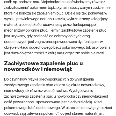
osób np. podczas snu. Niejednokrotnie doświadczamy również
„zakrztuszenia” pokarmem bądź płynami spożywanymi codziennie,
które nie kończą się zapaleniem płuc. Dzieje się tak, ponieważ w
wyniku prawidłowego odruchu kaszlu, wykrztuszamy zalegający
materiał, a pozostałości usuwane są przez funkcjonujące
mechanizmy obronne płuc. Termin zachłystowe zapalenie płuc
jest używany, gdy zdolność do ochrony dolnych dróg
oddechowych jest zagrożona, spowodowana dysfunkcjami w
obrębie układu oddechowego bądź pokarmowego lub aspirowana
jest duża objętość treści, z którą nasz organizm sobie nie radzi.
Zachłystowe zapalenie płuc u
noworodków i niemowląt
Do czynników ryzyka predysponujących do wystąpienia
zachłystowego zapalenia płuc zalicza się okres noworodkowy,
niemowlęcy jak również wcześniactwo. Występowanie
zachłystowego zapalenia płuc u noworodka czy niemowlaka jest
dość powszechne i spowodowane jest niedojrzałością układu
pokarmowego lub/i oddechowego. W okresie niemowlęcym dzieci
doświadczają „ulewania pokarmu”, co jest stanem naturalnym,