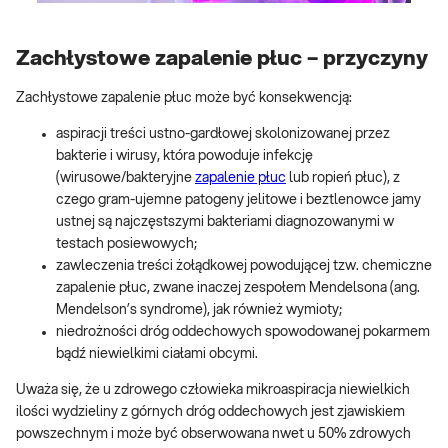
Zachłystowe zapalenie płuc – przyczyny
Zachłystowe zapalenie płuc może być konsekwencją:
aspiracji treści ustno-gardłowej skolonizowanej przez
bakterie i wirusy, która powoduje infekcję
(wirusowe/bakteryjne
zapalenie płuc
lub ropień płuc), z
czego gram-ujemne patogeny jelitowe i beztlenowce jamy
ustnej są najczęstszymi bakteriami diagnozowanymi w
testach posiewowych;
zawleczenia treści żołądkowej powodującej tzw. chemiczne
zapalenie płuc, zwane inaczej zespołem Mendelsona (ang.
Mendelson’s syndrome), jak również wymioty;
niedrożności dróg oddechowych spowodowanej pokarmem
bądź niewielkimi ciałami obcymi.
Uważa się, że u zdrowego człowieka mikroaspiracja niewielkich
ilości wydzieliny z górnych dróg oddechowych jest zjawiskiem
powszechnym i może być obserwowana nwet u 50% zdrowych