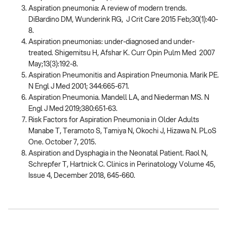
Aspiration pneumonia: A review of modern trends.
DiBardino DM, Wunderink RG, J Crit Care 2015 Feb;30(1):40-
8.
Aspiration pneumonias: under-diagnosed and under-
treated. Shigemitsu H, Afshar K. Curr Opin Pulm Med 2007
May;13(3):192-8.
Aspiration Pneumonitis and Aspiration Pneumonia. Marik PE.
N Engl J Med 2001; 344:665-671.
Aspiration Pneumonia. Mandell LA, and Niederman MS. N
Engl J Med 2019;380:651-63.
Risk Factors for Aspiration Pneumonia in Older Adults
Manabe T, Teramoto S, Tamiya N, Okochi J, Hizawa N. PLoS
One. October 7, 2015.
Aspiration and Dysphagia in the Neonatal Patient. Raol N,
Schrepfer T, Hartnick C. Clinics in Perinatology Volume 45,
Issue 4, December 2018, 645-660.