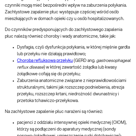
czynniki mogą mieć bezpośredni wpływ na zaburzenia połykania.
Zachłystowe zapalenie płuc występuje częściej wśród osób
mieszkających w domach opieki czy u osób hospitalizowanych.
Do czynników predysponujących do zachłystowego zapalenia
płuc należą również choroby i wady anatomiczne, takie jak:
Dysfagia, czyli dysfunkcja połykania, w której mięśnie gardła
lub przełyku nie działają prawidłowo;
Choroba refluksowa przełyku
(GERD ang.
gastroesophageal
reflux disease
) w której zawartość żołądka lub kwasy
żołądkowe cofają się do przełyku;
Zaburzenia anatomiczne związane z nieprawidłowościami
strukturalnymi, takimi jak rozszczep podniebienia, atrezja
przełyku, rozszczep krtani, niedrożność dwunastnicy i
przetoka tchawiczo-przełykowa.
Na zachłystowe zapalenie płuc narażeni są również:
pacjenci z oddziału intensywnej opieki medycznej (OIOM),
którzy są podłączeni do aparatury medycznej (sondy
nosowo-żołądkowej, umieszczenie rurki dotchawiczej);