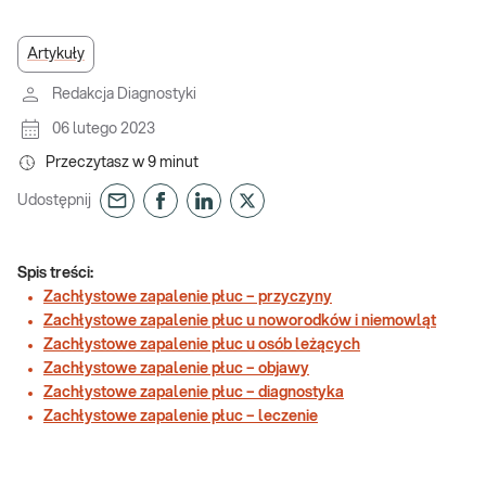
Artykuły
Redakcja Diagnostyki
06 lutego 2023
Przeczytasz w
9
minut
Udostępnij
Spis treści:
Zachłystowe zapalenie płuc – przyczyny
Zachłystowe zapalenie płuc u noworodków i niemowląt
Zachłystowe zapalenie płuc u osób leżących
Zachłystowe zapalenie płuc – objawy
Zachłystowe zapalenie płuc – diagnostyka
Zachłystowe zapalenie płuc – leczenie