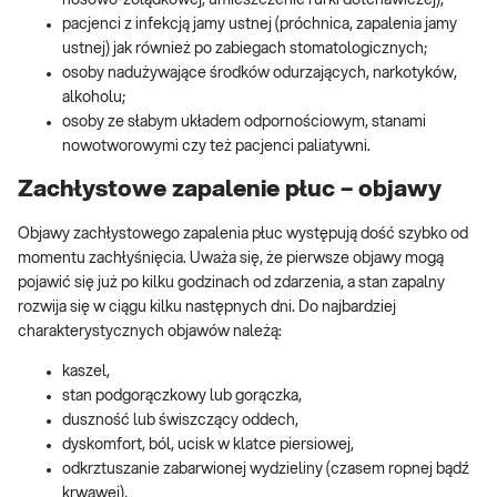
pacjenci z infekcją jamy ustnej (próchnica, zapalenia jamy
ustnej) jak również po zabiegach stomatologicznych;
osoby nadużywające środków odurzających, narkotyków,
alkoholu;
osoby ze słabym układem odpornościowym, stanami
nowotworowymi czy też pacjenci paliatywni.
Zachłystowe zapalenie płuc – objawy
Objawy zachłystowego zapalenia płuc występują dość szybko od
momentu zachłyśnięcia. Uważa się, że pierwsze objawy mogą
pojawić się już po kilku godzinach od zdarzenia, a stan zapalny
rozwija się w ciągu kilku następnych dni. Do najbardziej
charakterystycznych objawów należą:
kaszel,
stan podgorączkowy lub gorączka,
duszność lub świszczący oddech,
dyskomfort, ból, ucisk w klatce piersiowej,
odkrztuszanie zabarwionej wydzieliny (czasem ropnej bądź
krwawej),