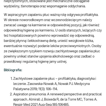
nieprzytomnych, stosowane jest mechaniczne odciąganie
wydzieliny, tlenoterapia oraz wspomaganie oddychania.
W aspiracyjnym zapaleniu płuc ważną rolę odgrywa profilaktyka.
W okresie noworodkowym oraz wczesnodziecięcym należy
zwracać uwagę na karmienie w odpowiedniej pozycji, jak również
odpowiednią higienę po karmieniu. U osób starszych, leżących czy
też hospitalizowanych powinno wprowadzić się odpowiednią,
bardziej płynną i lekkostrawną dietę, unieść wezgłowie łóżka,
ewentualnie rozważyć podanie leków przeciwwymiotnych. Osoby
ze zwiększonym ryzykiem rozwoju zachłystowego zapalenia płuc
powinny unikać stanów upojenia alkoholowego oraz zadbać o
prawidłową i regularną higienę jamy ustnej.
Bibliografia:
Zachłystowe zapalenie płuc – profilaktyka, diagnostyka i
leczenie. Zasowska-Nowak A, Nowak PJ. Medycyna
Paliatywna 2019; 11(3): 106–114.
Aspiration pneumonia: A renewed perspective and practical
approach. Almirall J, Boixeda R, de la Torre MC, Torres A.
Respir Med 2021 Aug-Sep;185:106485.