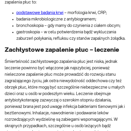
zapalenia płuc to:
podstawowe badania krwi
– morfologia krwi, CRP;
badania mikrobiologiczne z antybiogramem;
bronchoskopia – gdy mamy do czynienia z ciałem obcym;
gastroskopia – w celu potwierdzenia bądź wykluczania
zaburzeń połykania, refluksu czy stanów zapalnych żołądka.
Zachłystowe zapalenie płuc – leczenie
Śmiertelność zachłystowego zapalenia płuc jest niska, jednak
leczenie powinno być włączone jak najszybciej, ponieważ
nieleczone zapalenie płuc może prowadzić do rozwoju stanu
zagrażającego życiu, jak ostra niewydolność oddechowa czy też
obrzęk płuc, które mogą być szczególnie niebezpieczne u małych
dzieci oraz u osób w podeszłym wieku. Leczenie obejmuje
antybiotykoterapię zazwyczaj o szerokim stopniu działania,
ponieważ brana jest pod uwagę infekcja bakteriami tlenowymi jak i
beztlenowymi. Inhalacje, nawodnienie i podawanie leków
rozrzedzających wydzielinę są zabiegami wspomagającymi. W
skrajnych przypadkach, szczególnie u osób leżących bądź