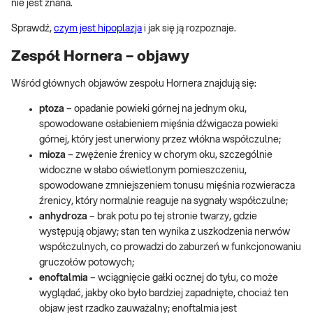
nie jest znana.
Sprawdź,
czym jest hipoplazja
i jak się ją rozpoznaje.
Zespół Hornera – objawy
Wśród głównych objawów zespołu Hornera znajdują się:
ptoza
– opadanie powieki górnej na jednym oku,
spowodowane osłabieniem mięśnia dźwigacza powieki
górnej, który jest unerwiony przez włókna współczulne;
mioza
– zwężenie źrenicy w chorym oku, szczególnie
widoczne w słabo oświetlonym pomieszczeniu,
spowodowane zmniejszeniem tonusu mięśnia rozwieracza
źrenicy, który normalnie reaguje na sygnały współczulne;
anhydroza
– brak potu po tej stronie twarzy, gdzie
występują objawy; stan ten wynika z uszkodzenia nerwów
współczulnych, co prowadzi do zaburzeń w funkcjonowaniu
gruczołów potowych;
enoftalmia
– wciągnięcie gałki ocznej do tyłu, co może
wyglądać, jakby oko było bardziej zapadnięte, chociaż ten
objaw jest rzadko zauważalny; enoftalmia jest