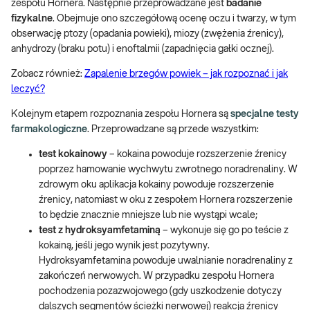
zespołu Hornera. Następnie przeprowadzane jest
badanie
fizykalne
. Obejmuje ono szczegółową ocenę oczu i twarzy, w tym
obserwację ptozy (opadania powieki), miozy (zwężenia źrenicy),
anhydrozy (braku potu) i enoftalmii (zapadnięcia gałki ocznej).
Zobacz również:
Zapalenie brzegów powiek – jak rozpoznać i jak
leczyć?
Kolejnym etapem rozpoznania zespołu Hornera są
specjalne testy
farmakologiczne
. Przeprowadzane są przede wszystkim:
test kokainowy
– kokaina powoduje rozszerzenie źrenicy
poprzez hamowanie wychwytu zwrotnego noradrenaliny. W
zdrowym oku aplikacja kokainy powoduje rozszerzenie
źrenicy, natomiast w oku z zespołem Hornera rozszerzenie
to będzie znacznie mniejsze lub nie wystąpi wcale;
test z hydroksyamfetaminą
– wykonuje się go po teście z
kokainą, jeśli jego wynik jest pozytywny.
Hydroksyamfetamina powoduje uwalnianie noradrenaliny z
zakończeń nerwowych. W przypadku zespołu Hornera
pochodzenia pozazwojowego (gdy uszkodzenie dotyczy
dalszych segmentów ścieżki nerwowej) reakcja źrenicy