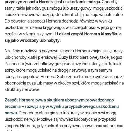
przyczyn zespołu Hornera jest uszkodzenie mózgu.
Choroby i
stany, takie jak udar, guz mózgu lub urazy głowy, mogą uszkodzić
ścieżki nerwowe w mózgu, które kontrolują funkcje współczulne.
Do powstania zespołu Hornera dochodzi również w wyniku
uszkodzenie rdzenia kręgowego, w szczególności w jego górnej
części (w rdzeniu szyjnym).
U dzieci zespół Hornera klasyfikuje
się jako wrodzony lub nabyty.
Na liście możliwych przyczyn zespołu Hornera znajdują się urazy
lub choroby klatki piersiowej. Guzy klatki piersiowej, takie jak guz
Pancoasta (wierzchołkowy guz płuca) czy inne stany, np. tętniak
aorty, które mogą uciskać na drogę nerwową, a tym samym
sprzyjać zespołowi Hornera. Schorzenie to może być związane z
obecnością guza lub masy w okolicy szyi, które mogą naciskać na
struktury nerwowe.
Zespół Hornera bywa skutkiem ubocznym prowadzonego
leczenia – rozwija się w wyniku przypadkowego uszkodzenia
nerwu.
Procedury chirurgiczne lub urazy w rejonie szyi mogą
uszkodzić nerwy. Możliwe są również idiopatyczne przypadki
zespołu Hornera, gdy konkretna przyczyna powstania schorzenia