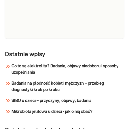
Hipoplazja nerwu wzrokowego z wadami układu
nerwowego oraz małoocze typu 3 (analiza
Ostatnie wpisy
sekwencji kodującej genu SOX2)
Co to są elektrolity? Badania, objawy niedoboru i sposoby
uzupełniania
Sprawdź
Badania na płodność kobiet i mężczyzn – przebieg
diagnostyki krok po kroku
SIBO u dzieci – przyczyny, objawy, badania
Mikrobiota jelitowa u dzieci - jak o nią dbać?