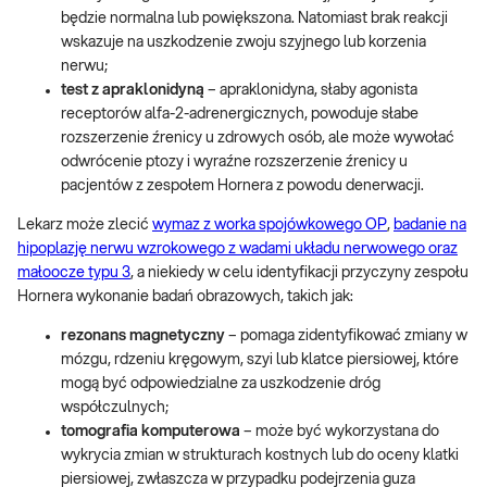
będzie normalna lub powiększona. Natomiast brak reakcji
wskazuje na uszkodzenie zwoju szyjnego lub korzenia
nerwu;
test z apraklonidyną
– apraklonidyna, słaby agonista
receptorów alfa-2-adrenergicznych, powoduje słabe
rozszerzenie źrenicy u zdrowych osób, ale może wywołać
odwrócenie ptozy i wyraźne rozszerzenie źrenicy u
pacjentów z zespołem Hornera z powodu denerwacji.
Lekarz może zlecić
wymaz z worka spojówkowego OP
,
badanie na
hipoplazję nerwu wzrokowego z wadami układu nerwowego oraz
małoocze typu 3
, a niekiedy w celu identyfikacji przyczyny zespołu
Hornera wykonanie badań obrazowych, takich jak:
rezonans magnetyczny
– pomaga zidentyfikować zmiany w
mózgu, rdzeniu kręgowym, szyi lub klatce piersiowej, które
mogą być odpowiedzialne za uszkodzenie dróg
współczulnych;
tomografia komputerowa
– może być wykorzystana do
wykrycia zmian w strukturach kostnych lub do oceny klatki
piersiowej, zwłaszcza w przypadku podejrzenia guza