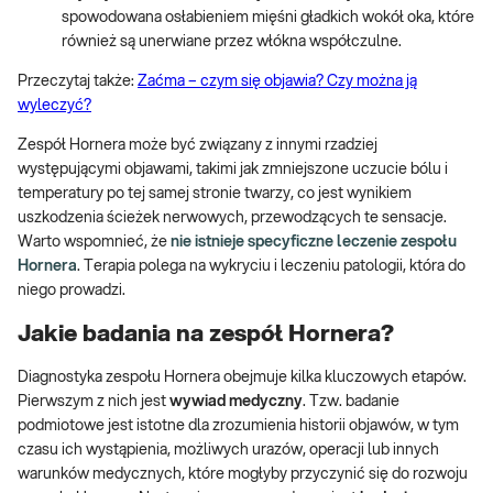
spowodowana osłabieniem mięśni gładkich wokół oka, które
również są unerwiane przez włókna współczulne.
Przeczytaj także:
Zaćma – czym się objawia? Czy można ją
wyleczyć?
Zespół Hornera może być związany z innymi rzadziej
występującymi objawami, takimi jak zmniejszone uczucie bólu i
temperatury po tej samej stronie twarzy, co jest wynikiem
uszkodzenia ścieżek nerwowych, przewodzących te sensacje.
Warto wspomnieć, że
nie istnieje specyficzne leczenie zespołu
Hornera
. Terapia polega na wykryciu i leczeniu patologii, która do
niego prowadzi.
Jakie badania na zespół Hornera?
Diagnostyka zespołu Hornera obejmuje kilka kluczowych etapów.
Pierwszym z nich jest
wywiad medyczny
. Tzw. badanie
podmiotowe jest istotne dla zrozumienia historii objawów, w tym
czasu ich wystąpienia, możliwych urazów, operacji lub innych
warunków medycznych, które mogłyby przyczynić się do rozwoju