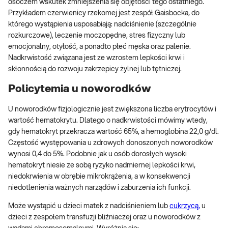
osoczem wskutek zmniejszenia się objętości tego ostatniego.
Przykładem czerwienicy rzekomej jest zespół Gaisbocka, do
którego wystąpienia usposabiają: nadciśnienie (szczególnie
rozkurczowe), leczenie moczopędne, stres fizyczny lub
emocjonalny, otyłość, a ponadto płeć męska oraz palenie.
Nadkrwistość związana jest ze wzrostem lepkości krwi i
skłonnością do rozwoju zakrzepicy żylnej lub tętniczej.
Policytemia u noworodków
U noworodków fizjologicznie jest zwiększona liczba erytrocytów i
wartość hematokrytu. Dlatego o nadkrwistości mówimy wtedy,
gdy hematokryt przekracza wartość 65%, a hemoglobina 22,0 g/dl.
Częstość występowania u zdrowych donoszonych noworodków
wynosi 0,4 do 5%. Podobnie jak u osób dorosłych wysoki
hematokryt niesie ze sobą ryzyko nadmiernej lepkości krwi,
niedokrwienia w obrębie mikrokrążenia, a w konsekwencji
niedotlenienia ważnych narządów i zaburzenia ich funkcji.
Może wystąpić u dzieci matek z nadciśnieniem lub
cukrzycą,
u
dzieci z zespołem transfuzji bliźniaczej oraz u noworodków z