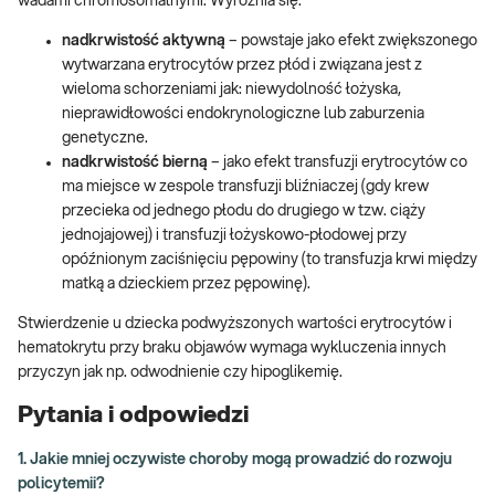
wadami chromosomalnymi. Wyróżnia się:
nadkrwistość aktywną
– powstaje jako efekt zwiększonego
wytwarzana erytrocytów przez płód i związana jest z
wieloma schorzeniami jak: niewydolność łożyska,
nieprawidłowości endokrynologiczne lub zaburzenia
genetyczne.
nadkrwistość bierną
– jako efekt transfuzji erytrocytów co
ma miejsce w zespole transfuzji bliźniaczej (gdy krew
przecieka od jednego płodu do drugiego w tzw. ciąży
jednojajowej) i transfuzji łożyskowo-płodowej przy
opóźnionym zaciśnięciu pępowiny (to transfuzja krwi między
matką a dzieckiem przez pępowinę).
Stwierdzenie u dziecka podwyższonych wartości erytrocytów i
hematokrytu przy braku objawów wymaga wykluczenia innych
przyczyn jak np. odwodnienie czy hipoglikemię.
Pytania i odpowiedzi
1. Jakie mniej oczywiste choroby mogą prowadzić do rozwoju
policytemii?