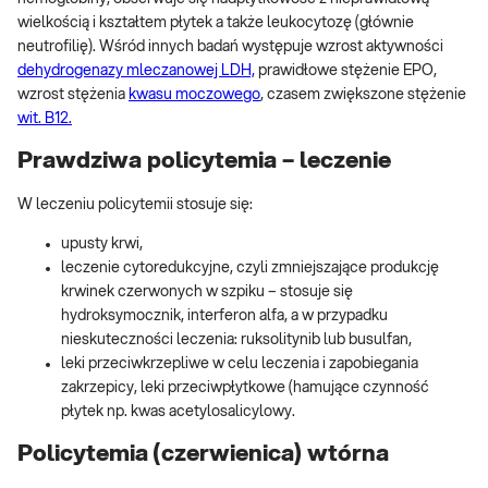
wielkością i kształtem płytek a także leukocytozę (głównie
neutrofilię). Wśród innych badań występuje wzrost aktywności
dehydrogenazy mleczanowej LDH,
prawidłowe stężenie EPO,
wzrost stężenia
kwasu moczowego
, czasem zwiększone stężenie
wit. B12.
Prawdziwa policytemia – leczenie
W leczeniu policytemii stosuje się:
upusty krwi,
leczenie cytoredukcyjne, czyli zmniejszające produkcję
krwinek czerwonych w szpiku – stosuje się
hydroksymocznik, interferon alfa, a w przypadku
nieskuteczności leczenia: ruksolitynib lub busulfan,
leki przeciwkrzepliwe w celu leczenia i zapobiegania
zakrzepicy, leki przeciwpłytkowe (hamujące czynność
płytek np. kwas acetylosalicylowy.
Policytemia (czerwienica) wtórna