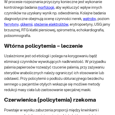
W procesie rozpoznania przyczyny konieczne jest wykonanie
kontrolnego badania
morfologii,
aby wykluczyć wpływ innych
czynników na uzyskany wynik np. odwodnienia. Kolejne badania
diagnostyczne obejmują ocenę czynności nerek,
wątroby,
poziom
ferrytyny,
glikemii,
stężenie elektrolitów,
erytropoetyny, USG jamy
brzusznej, RTG klatki piersiowej, spirometria, echokardiografia,
polisomnografia.
Wtórna policytemia – leczenie
Uzależnione jest od etiologii i polega na korygowaniu bądź
eliminacji czynników wywołujących nadkrwistość. W przypadku
palenia papierosów rozważyć rzucenie palenia, przy zażywaniu
sterydów anabolicznych należy ograniczyć ich stosowanie lub
odstawić. Przy policytemii o podłożu obturacyjnego bezdechu
sennego u pacjentów otyłych wskazuje się możliwe metody
redukcji masy ciała lub zastosowanie specjalnej maski.
Czerwienica (policytemia) rzekoma
Powstaje w wyniku zaburzenia proporcji między krwinkami i