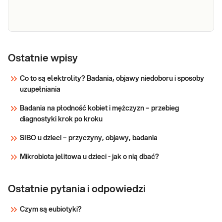
Sprawdź
Morfologia
Morfologia krwi pełna (5-diff) Podstawowe
badanie krwi oceniające liczbę i wygląd krwinek:
krwi
Ostatnie wpisy
czerwonych, białych (w 5 frakcjach) oraz płytek
krwi. Pomaga w wykrywaniu infekcji, stanów
Co to są elektrolity? Badania, objawy niedoboru i sposoby
zapalnych, niedokrwistości i innych zaburzeń.
uzupełniania
Sprawdź
Stosowane w diagnosty
Badania na płodność kobiet i mężczyzn – przebieg
diagnostyki krok po kroku
SIBO u dzieci – przyczyny, objawy, badania
Mikrobiota jelitowa u dzieci - jak o nią dbać?
Ostatnie pytania i odpowiedzi
Czym są eubiotyki?