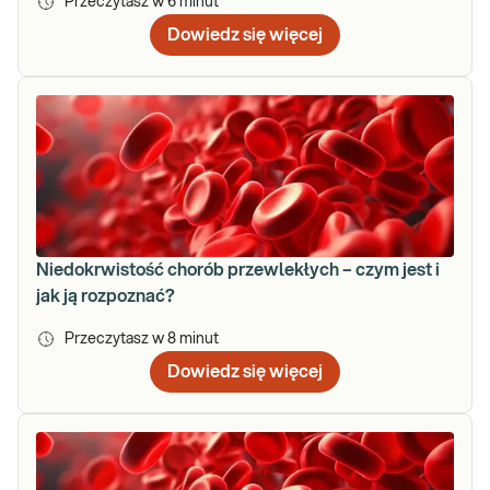
Przeczytasz w
6
minut
Dowiedz się więcej
Niedokrwistość chorób przewlekłych – czym jest i
jak ją rozpoznać?
Przeczytasz w
8
minut
Dowiedz się więcej