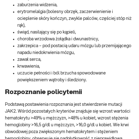
zaburzenia widzenia,
erytromelalgia (bolesny obrzęk, zaczerwienienie i
ocieplenie skóry kończyn, zwykle palców, częściej stóp niż
rąk),
świąd, nasilający się po kąpieli,
choroba wrzodowa żołądka i dwunastnicy,
zakrzepica – pod postacią udaru mózgu lub przemijającego
napadu niedokrwienia mózgu,
zawał serca,
krwawienia,
uczucie pełności i ból brzucha spowodowane
powiększeniem wątroby i śledziony.
Rozpoznanie policytemii
Podstawą postawienia rozpoznania jest stwierdzenie mutacji
JAK2. Wśród pozostałych kryteriów znajduje się wzrost wartości
hematokrytu >49% u mężczyzn, >48% u kobiet, wzrost stężenia
hemoglobiny >16,5 g/dl u mężczyzn, >16,0 g/dl u kobiet. We krwi
obwodowej poza zwiększonym hematokrytem i stężeniem
hemoglobiny, obserwuje się nadpłytkowość z nieprawidłową