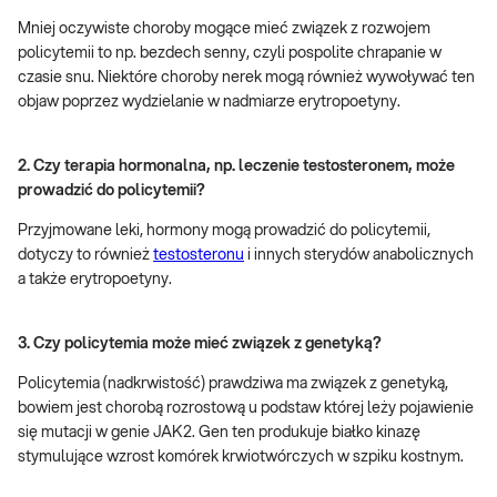
Mniej oczywiste choroby mogące mieć związek z rozwojem
policytemii to np. bezdech senny, czyli pospolite chrapanie w
czasie snu. Niektóre choroby nerek mogą również wywoływać ten
objaw poprzez wydzielanie w nadmiarze erytropoetyny.
2. Czy terapia hormonalna, np. leczenie testosteronem, może
prowadzić do policytemii?
Przyjmowane leki, hormony mogą prowadzić do policytemii,
dotyczy to również
testosteronu
i innych sterydów anabolicznych
a także erytropoetyny.
3.
Czy policytemia może mieć związek z genetyką?
Policytemia (nadkrwistość) prawdziwa ma związek z genetyką,
bowiem jest chorobą rozrostową u podstaw której leży pojawienie
się mutacji w genie JAK2. Gen ten produkuje białko kinazę
stymulujące wzrost komórek krwiotwórczych w szpiku kostnym.