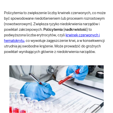
Policytemia to zwiększenie liczby krwinek czerwonych, co może
być spowodowane niedotlenieniem lub procesem rozrostowym
(nowotworowym). Zwiększa ryzyko niedokrwienia narządów i
powikłań zakrzepowych.
Policytemia
(
nadkrwistość
) to
podwyższona liczba erytrocytów, czyli
krwinek czerwonych i
hematokrytu,
co wywołuje zagęszczenie krwi, a w konsekwencji
utrudnia jej swobodne krążenie. Może prowadzić do groźnych
powikłań wynikających głównie z niedokrwienia narządów.