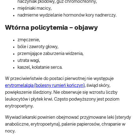
naczyniak płodowy, guz chromochłonny,
mięśniaki macicy,
nadmierne wydzielanie hormonów kory nadnerczy.
Wtórna policytemia – objawy
zmęczenie,
bóle i zawroty głowy,
przemijające zaburzenia widzenia,
utrata wagi,
kaszel, kołatanie serca.
W przeciwieństwie do postaci pierwotnej nie występuje
erytromelalgia (bolesny rumień kończyn),
świąd skóry,
powiększenie śledziony. Nie obserwuje się wzrostu liczby
leukocytów i płytek krwi. Często podwyższony jest poziom
erytropoetyny.
Wywiad lekarski powinien obejmować przyjmowane leki (sterydy
anaboliczne, erytropoetyna), palenie papierosów, chrapanie w
nocy.