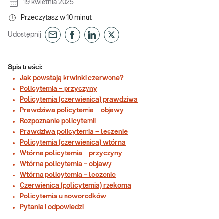
19 kwietnia 2025
Przeczytasz w
10
minut
Udostępnij
Spis treści:
Jak powstają krwinki czerwone?
Policytemia – przyczyny
Policytemia (czerwienica) prawdziwa
Prawdziwa policytemia – objawy
Rozpoznanie policytemii
Prawdziwa policytemia – leczenie
Policytemia (czerwienica) wtórna
Wtórna policytemia – przyczyny
Wtórna policytemia – objawy
Wtórna policytemia – leczenie
Czerwienica (policytemia) rzekoma
Policytemia u noworodków
Pytania i odpowiedzi