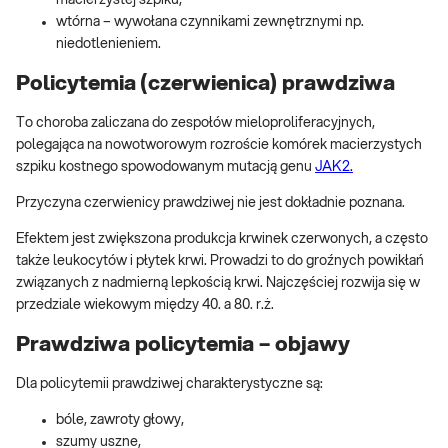
macierzystej szpiku,
wtórna – wywołana czynnikami zewnętrznymi np.
niedotlenieniem.
Policytemia (czerwienica) prawdziwa
To choroba zaliczana do zespołów mieloproliferacyjnych,
polegająca na nowotworowym rozroście komórek macierzystych
szpiku kostnego spowodowanym mutacją genu
JAK2.
Przyczyna czerwienicy prawdziwej nie jest dokładnie poznana.
Efektem jest zwiększona produkcja krwinek czerwonych, a często
także leukocytów i płytek krwi. Prowadzi to do groźnych powikłań
związanych z nadmierną lepkością krwi. Najczęściej rozwija się w
przedziale wiekowym między 40. a 80. r.ż.
Prawdziwa policytemia – objawy
Dla policytemii prawdziwej charakterystyczne są:
bóle, zawroty głowy,
szumy uszne,