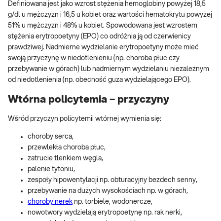
Definiowana jest jako wzrost stężenia hemoglobiny powyżej 18,5
g/dl u mężczyzn i 16,5 u kobiet oraz wartości hematokrytu powyżej
51% u mężczyzn i 48% u kobiet. Spowodowana jest wzrostem
stężenia erytropoetyny (EPO) co odróżnia ją od czerwienicy
prawdziwej. Nadmierne wydzielanie erytropoetyny może mieć
swoją przyczynę w niedotlenieniu (np. choroba płuc czy
przebywanie w górach) lub nadmiernym wydzielaniu niezależnym
od niedotlenienia (np. obecność guza wydzielającego EPO).
Wtórna policytemia – przyczyny
Wśród przyczyn policytemii wtórnej wymienia się:
choroby serca,
przewlekła choroba płuc,
zatrucie tlenkiem węgla,
palenie tytoniu,
zespoły hipowentylacji np. obturacyjny bezdech senny,
przebywanie na dużych wysokościach np. w górach,
choroby nerek
np. torbiele, wodonercze,
nowotwory wydzielają erytropoetynę np. rak nerki,