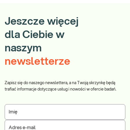
k
i
Jeszcze więcej
e
s
t
dla Ciebie w
u
d
naszym
i
a
newsletterze
p
o
d
y
Zapisz się do naszego newslettera, a na Twoją skrzynkę będą
p
trafiać informacje dotyczące usług i nowości w ofercie badań.
l
o
m
Imię
o
w
e
Adres e-mail