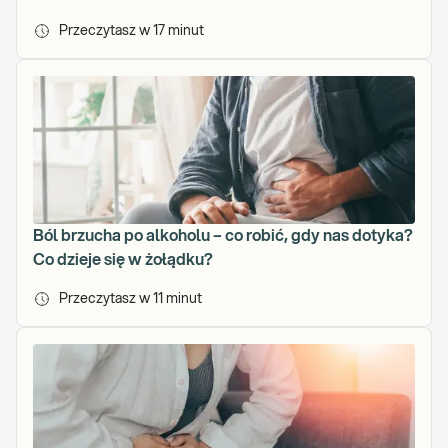
t
Przeczytasz w
17
minut
y
k
a
f
a
r
m
a
c
Ból brzucha po alkoholu – co robić, gdy nas dotyka?
e
u
Co dzieje się w żołądku?
t
Przeczytasz w
11
minut
y
c
z
n
a
A
k