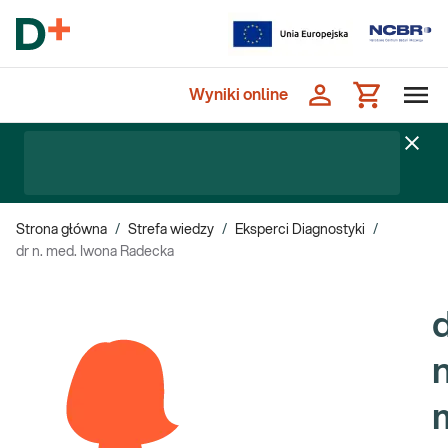
Wyniki online
Strona główna
/
Strefa wiedzy
/
Eksperci Diagnostyki
/
dr n. med. Iwona Radecka
n