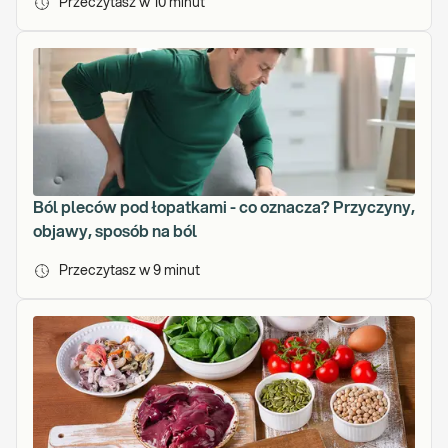
Przeczytasz w
10
minut
d
N
a
u
k
o
w
y
c
Ból pleców pod łopatkami - co oznacza? Przyczyny,
h
objawy, sposób na ból
R
e
Przeczytasz w
9
minut
k
t
o
r
a
.
U
k