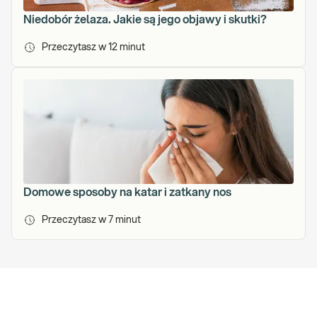
o
Niedobór żelaza. Jakie są jego objawy i skutki?
ń
c
Przeczytasz w
12
minut
z
y
ł
a
t
a
k
ż
e
m
Domowe sposoby na katar i zatkany nos
e
Przeczytasz w
7
minut
n
e
d
ż
e
r
s