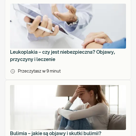
y
c
h
o
s
p
e
c
Leukoplakia – czy jest niebezpieczna? Objawy,
j
przyczyny i leczenie
a
l
Przeczytasz w
9
minut
n
o
ś
c
i
a
n
a
l
Bulimia – jakie są objawy i skutki bulimii?
i