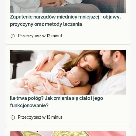
a
d
e
Zapalenie narządów miednicy mniejszej - objawy,
m
przyczyny oraz metody leczenia
i
i
Przeczytasz w
12
minut
M
e
d
y
c
z
n
e
j
Ile trwa połóg? Jak zmienia się ciało i jego
w
funkcjonowanie?
G
d
Przeczytasz w
13
minut
a
ń