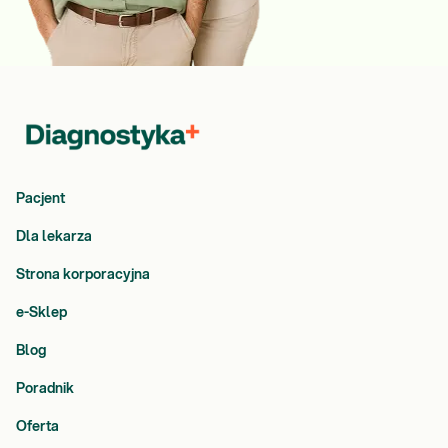
n
a
P
o
l
i
t
e
c
Pacjent
h
n
Dla lekarza
i
c
Strona korporacyjna
e
G
e-Sklep
d
Blog
a
ń
Poradnik
s
k
Oferta
i