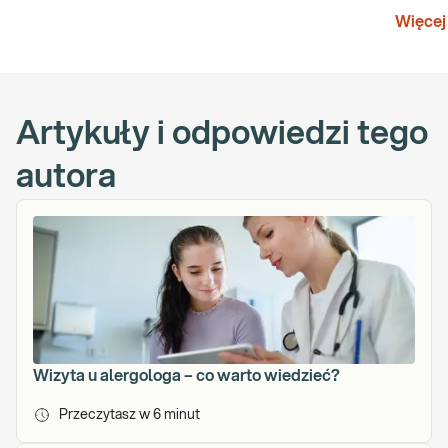
t
Więcej
o
r
n
a
u
Artykuły i odpowiedzi tego
k
f
autora
a
r
m
a
c
e
u
t
y
Wizyta u alergologa – co warto wiedzieć?
c
z
Przeczytasz w
6
minut
n