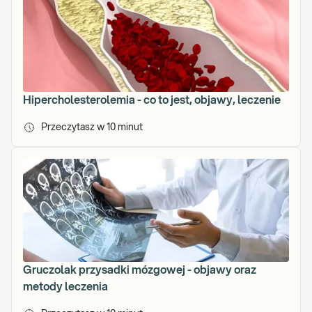
s
k
u
o
r
a
z
Hipercholesterolemia - co to jest, objawy, leczenie
l
a
Przeczytasz w
10
minut
u
r
e
a
t
k
a
N
a
Gruczolak przysadki mózgowej - objawy oraz
g
metody leczenia
r
ó