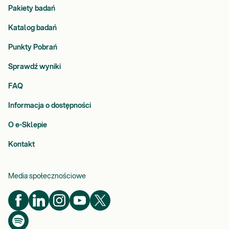
Pakiety badań
e
j
Katalog badań
.
W
Punkty Pobrań
p
r
Sprawdź wyniki
z
FAQ
e
s
Informacja o dostępności
z
ł
O e-Sklepie
o
ś
Kontakt
c
i
Media społecznościowe
d
z
i
e
l