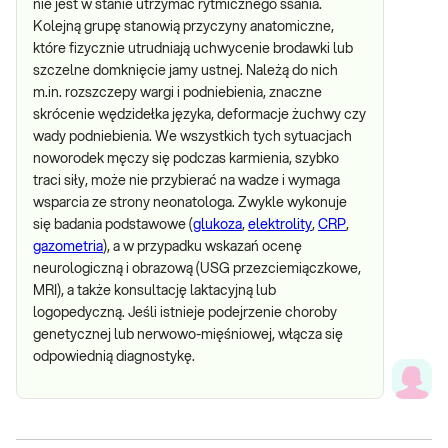
nie jest w stanie utrzymać rytmicznego ssania.
Kolejną grupę stanowią przyczyny anatomiczne,
które fizycznie utrudniają uchwycenie brodawki lub
szczelne domknięcie jamy ustnej. Należą do nich
m.in. rozszczepy wargi i podniebienia, znaczne
skrócenie wędzidełka języka, deformacje żuchwy czy
wady podniebienia. We wszystkich tych sytuacjach
noworodek męczy się podczas karmienia, szybko
traci siły, może nie przybierać na wadze i wymaga
wsparcia ze strony neonatologa. Zwykle wykonuje
się badania podstawowe (
glukoza
,
elektrolity
,
CRP
,
gazometria
), a w przypadku wskazań ocenę
neurologiczną i obrazową (USG przezciemiączkowe,
MRI), a także konsultację laktacyjną lub
logopedyczną. Jeśli istnieje podejrzenie choroby
genetycznej lub nerwowo-mięśniowej, włącza się
odpowiednią diagnostykę.