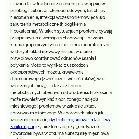
noworodków trudności z ssaniem pojawiają się w
przebiegu zaburzeń okołoporodowych, takich jak
niedotlenienie, infekcja wczesnoniemowlęca lub
zaburzenia metaboliczne (hipoglikemia,
hipokalcemia). W takich sytuacjach problemy bywają
przejściowe, ale wymagają obserwacji i leczenia.
Istotną grupą przyczyn są zaburzenia neurologiczne,
w których układ nerwowy nie jest w stanie
prawidłowo koordynować odruchów ssania i
połykania. Może to wynikać z uszkodzeń
okołoporodowych mózgu, krwawienia
dokomorowego (zwłaszcza u wcześniaków), wad
wrodzonych mózgu, a także z chorób
metabolicznych obecnych od urodzenia. Brak ssania
może również wynikać z obniżonego napięcia
mięśniowego i problemów w zakresie układu
nerwowo-mięśniowego. W chorobach takich jak
wrodzone miopatie,
dystrofie mięśniowe
,
rdzeniowy
zanik mięśni
czy niektóre zespoły genetyczne
noworodek bywa wiotki, ma słabszą siłę mięśniową i