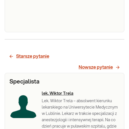
badanie krwi oceniające liczbę i wygląd krwinek:
krwi
czerwonych, białych (w 5 frakcjach) oraz płytek
krwi. Pomaga w wykrywaniu infekcji, stanów
zapalnych, niedokrwistości i innych zaburzeń.
Sprawdź
Stosowane w diagnosty
OB
OB. OB (odczyn Biernackiego) - szybkość
sedymentacji (opad) erytrocytów - przesiewowe,
nieswoiste, wykrywające i monitorujące
Starsze pytanie
przewlekłe stany zapalne organizmu, infekcje
(głównie bakteryjnych), zmiany składu i proporcji
Sprawdź
Nowsze pytanie
globulin oraz obecność białe
Specjalista
lek. Wiktor Trela
Lek. Wiktor Trela – absolwent kierunku
lekarskiego na Uniwersytecie Medycznym
w Lublinie. Lekarz w trakcie specjalizacji z
anestezjologii i intensywnej terapii. Na co
dzień pracuje w puławskim szpitalu, gdzie