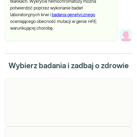
tkankach. Wykrycie hemochromatozy można
potwierdzić poprzez wykonanie badań
laboratoryjnych krwi i
badania genetycznego
oceniającego obecność mutacji w genie
HFE
,
warunkującej chorobę.
Wybierz badania i zadbaj o zdrowie
Ceruloplazmina
Ceruloplazmina. Pomiar stężenia