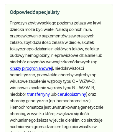
Odpowiedź specjalisty
Przyczyn zbyt wysokiego poziomu żelaza we krwi
dziecka może być wiele. Należą do nich m.in.
przedawkowanie suplementów zawierających
żelazo, zbyt duża ilość żelaza w diecie, skutek
toksycznego działania niektórych leków, defekty
budowy hemoglobiny, nieprawidłowe działanie lub
niedobór enzymów wewnątrzkomórkowych (np.
kinazy pirogronianowej
), niedokrwistości
hemolityczne, przewlekłe choroby wątroby (np.
wirusowe zapalenie wątroby typu C – WZW-C,
wirusowe zapalenie wątroby typu B – WZW-B,
niedobór
transferryny
lub
ceruloplazminy
) oraz
choroby genetyczne (np. hemochromatoza).
Hemochromatoza jest uwarunkowaną genetycznie
chorobą, w wyniku której zwiększa się ilość
wchłanianego żelaza w jelicie cienkim, co skutkuje
nadmiernym gromadzeniem tego pierwiastka w