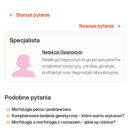
mikroskopową, szczegółową ocena komórek
krwi
krwi. Wykonywany jest w przypadku uzyskania
Starsze pytanie
nieprawidłowego wyniku Morfologii krwi w
badaniu automatycznym.
Sprawdź
Nowsze pytanie
Specjalista
Redakcja Diagnostyki
Redakcja Diagnostyki to grupa specjalistów
w zakresie medycyny, zdrowia, genetyki,
profilaktyki oraz diagnostyki laboratoryjnej.
Podobne pytania
Morfologia pełna i podstawowa
Kompleksowe badania genetyczne – które warto wykonać?
Morfologia a morfologia z rozmazem – jakie są różnice?