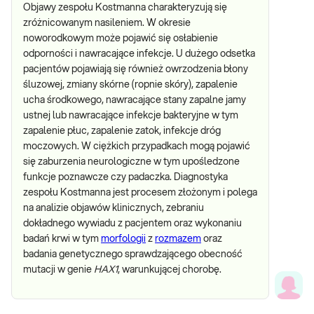
Objawy zespołu Kostmanna charakteryzują się
zróżnicowanym nasileniem. W okresie
noworodkowym może pojawić się osłabienie
odporności i nawracające infekcje. U dużego odsetka
pacjentów pojawiają się również owrzodzenia błony
śluzowej, zmiany skórne (ropnie skóry), zapalenie
ucha środkowego, nawracające stany zapalne jamy
ustnej lub nawracające infekcje bakteryjne w tym
zapalenie płuc, zapalenie zatok, infekcje dróg
moczowych. W ciężkich przypadkach mogą pojawić
się zaburzenia neurologiczne w tym upośledzone
funkcje poznawcze czy padaczka. Diagnostyka
zespołu Kostmanna jest procesem złożonym i polega
na analizie objawów klinicznych, zebraniu
dokładnego wywiadu z pacjentem oraz wykonaniu
badań krwi w tym
morfologii
z
rozmazem
oraz
badania genetycznego sprawdzającego obecność
mutacji w genie
HAX1
, warunkującej chorobę.