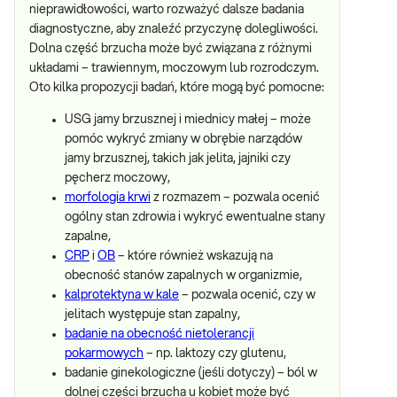
nieprawidłowości, warto rozważyć dalsze badania
diagnostyczne, aby znaleźć przyczynę dolegliwości.
Dolna część brzucha może być związana z różnymi
układami – trawiennym, moczowym lub rozrodczym.
Oto kilka propozycji badań, które mogą być pomocne:
USG jamy brzusznej i miednicy małej – może
pomóc wykryć zmiany w obrębie narządów
jamy brzusznej, takich jak jelita, jajniki czy
pęcherz moczowy,
morfologia krwi
z rozmazem – pozwala ocenić
ogólny stan zdrowia i wykryć ewentualne stany
zapalne,
CRP
i
OB
– które również wskazują na
obecność stanów zapalnych w organizmie,
kalprotektyna w kale
– pozwala ocenić, czy w
jelitach występuje stan zapalny,
badanie na obecność nietolerancji
pokarmowych
– np. laktozy czy glutenu,
badanie ginekologiczne (jeśli dotyczy) – ból w
dolnej części brzucha u kobiet może być