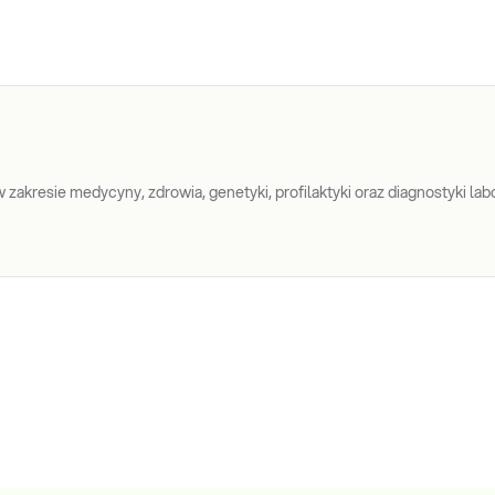
Witamina B12
Witamina B12. Pomiar stężenia witaminy
B12 w surowicy. Diagnostyka i leczenie
niedoborów witaminy B12, anemii oraz
zaburzeń neurologicznych.
Sprawdź
zakresie medycyny, zdrowia, genetyki, profilaktyki oraz diagnostyki labo