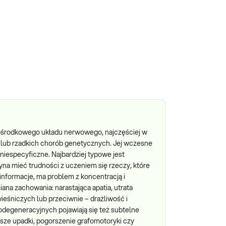
ośrodkowego układu nerwowego, najczęściej w
lub rzadkich chorób genetycznych. Jej wczesne
niespecyficzne. Najbardziej typowe jest
na mieć trudności z uczeniem się rzeczy, które
informacje, ma problem z koncentracją i
na zachowania: narastająca apatia, utrata
eśniczych lub przeciwnie – drażliwość i
odegeneracyjnych pojawiają się też subtelne
tsze upadki, pogorszenie grafomotoryki czy