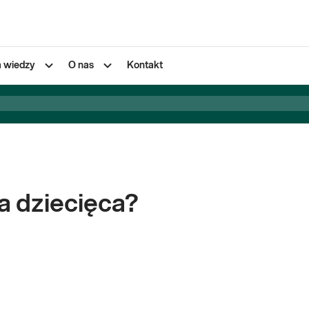
a wiedzy
O nas
Kontakt
a dziecięca?