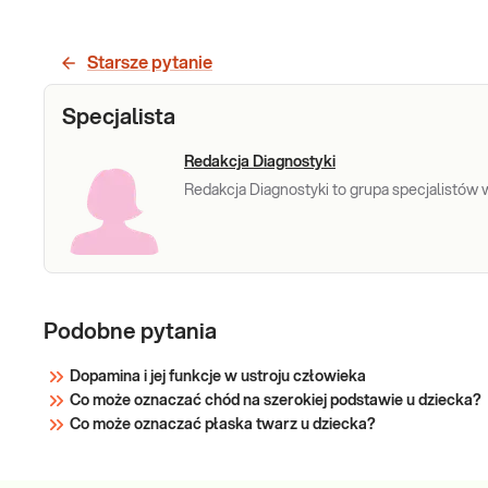
Morfologia
Morfologia krwi pełna (5-diff) Podstawowe
badanie krwi oceniające liczbę i wygląd
krwi
krwinek: czerwonych, białych (w 5 frakcjach)
Starsze pytanie
oraz płytek krwi. Pomaga w wykrywaniu
infekcji, stanów zapalnych, niedokrwistości i
Sprawdź
Specjalista
innych zaburzeń. Stosowane w diagnosty
Redakcja Diagnostyki
Redakcja Diagnostyki to grupa specjalistów w 
Podobne pytania
Dopamina i jej funkcje w ustroju człowieka
Co może oznaczać chód na szerokiej podstawie u dziecka?
Co może oznaczać płaska twarz u dziecka?