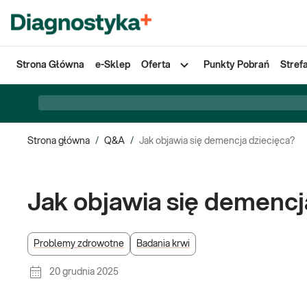
Strona Główna
e-Sklep
Oferta
Punkty Pobrań
Stref
Strona główna
/
Q&A
/
Jak objawia się demencja dziecięca?
Jak objawia się demencj
Problemy zdrowotne
Badania krwi
20 grudnia 2025