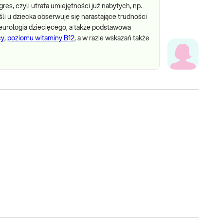
es, czyli utrata umiejętności już nabytych, np.
i u dziecka obserwuje się narastające trudności
 neurologia dziecięcego, a także podstawowa
cy
,
poziomu witaminy B12
, a w razie wskazań także