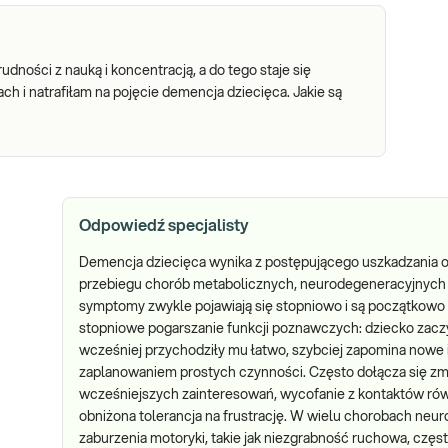
ności z nauką i koncentracją, a do tego staje się
h i natrafiłam na pojęcie demencja dziecięca. Jakie są
Odpowiedź specjalisty
Demencja dziecięca wynika z postępującego uszkadzania 
przebiegu chorób metabolicznych, neurodegeneracyjnych 
symptomy zwykle pojawiają się stopniowo i są początkowo 
stopniowe pogarszanie funkcji poznawczych: dziecko zaczy
wcześniej przychodziły mu łatwo, szybciej zapomina nowe 
zaplanowaniem prostych czynności. Często dołącza się zmia
wcześniejszych zainteresowań, wycofanie z kontaktów rówi
obniżona tolerancja na frustrację. W wielu chorobach neur
zaburzenia motoryki, takie jak niezgrabność ruchowa, częs