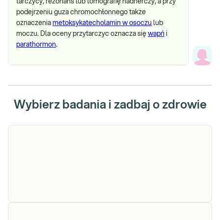
tarczycy, rezonans lub tomografię nadnerczy, a przy
podejrzeniu guza chromochłonnego także
oznaczenia
metoksykatecholamin w osoczu
lub
moczu. Dla oceny przytarczyc oznacza się
wapń
i
parathormon
.
Wybierz badania i zadbaj o zdrowie
CEA
CEA. Antygen karcynoembrionalny.