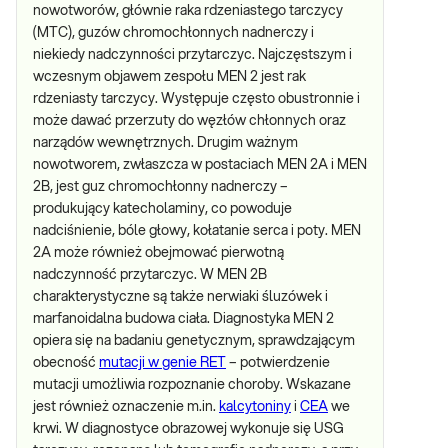
nowotworów, głównie raka rdzeniastego tarczycy
(MTC), guzów chromochłonnych nadnerczy i
niekiedy nadczynności przytarczyc. Najczęstszym i
wczesnym objawem zespołu MEN 2 jest rak
rdzeniasty tarczycy. Występuje często obustronnie i
może dawać przerzuty do węzłów chłonnych oraz
narządów wewnętrznych. Drugim ważnym
nowotworem, zwłaszcza w postaciach MEN 2A i MEN
2B, jest guz chromochłonny nadnerczy –
produkujący katecholaminy, co powoduje
nadciśnienie, bóle głowy, kołatanie serca i poty. MEN
2A może również obejmować pierwotną
nadczynność przytarczyc. W MEN 2B
charakterystyczne są także nerwiaki śluzówek i
marfanoidalna budowa ciała. Diagnostyka MEN 2
opiera się na badaniu genetycznym, sprawdzającym
obecność
mutacji w genie RET
– potwierdzenie
mutacji umożliwia rozpoznanie choroby. Wskazane
jest również oznaczenie m.in.
kalcytoniny
i
CEA
we
krwi. W diagnostyce obrazowej wykonuje się USG