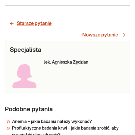
Żelazo
Żelazo. Pomiar stężenia żelaza w
surowicy krwi, przydatny w
diagnostyce niedoborów i nadmiaru
Starsze pytanie
żelaza.
Sprawdź
Nowsze pytanie
Specjalista
lek. Agnieszka Żędzian
Podobne pytania
Anemia – jakie badania należy wykonać?
Profilaktyczne badania krwi – jakie badania zrobić, aby