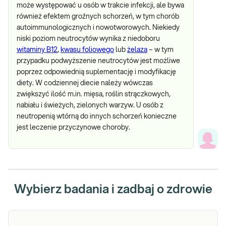
może występować u osób w trakcie infekcji, ale bywa
również efektem groźnych schorzeń, w tym chorób
autoimmunologicznych i nowotworowych. Niekiedy
niski poziom neutrocytów wynika z niedoboru
witaminy B12
,
kwasu foliowego
lub
żelaza
– w tym
przypadku podwyższenie neutrocytów jest możliwe
poprzez odpowiednią suplementację i modyfikację
diety. W codziennej diecie należy wówczas
zwiększyć ilość m.in. mięsa, roślin strączkowych,
nabiału i świeżych, zielonych warzyw. U osób z
neutropenią wtórną do innych schorzeń konieczne
jest leczenie przyczynowe choroby.
Wybierz badania i zadbaj o zdrowie