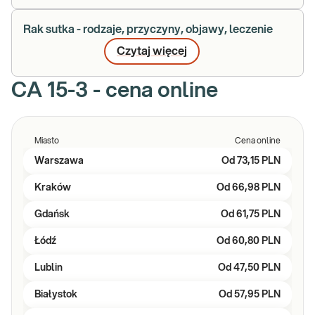
Rak sutka - rodzaje, przyczyny, objawy, leczenie
Czytaj więcej
CA 15-3 - cena online
Miasto
Cena online
Warszawa
Od
73,15 PLN
Kraków
Od
66,98 PLN
Gdańsk
Od
61,75 PLN
Łódź
Od
60,80 PLN
Lublin
Od
47,50 PLN
Białystok
Od
57,95 PLN