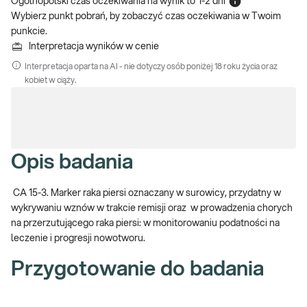
Ogólnopolski czas oczekiwania na wynik
to
1-2 dni
Wybierz punkt pobrań, by zobaczyć czas oczekiwania w Twoim
punkcie.
Interpretacja wyników w cenie
Interpretacja oparta na AI - nie dotyczy osób poniżej 18 roku życia oraz
kobiet w ciąży.
Opis badania
CA 15-3.
Marker raka piersi oznaczany w surowicy, przydatny w
wykrywaniu wznów w trakcie remisji oraz w prowadzenia chorych
na przerzutującego raka piersi: w monitorowaniu podatności na
leczenie i progresji nowotworu.
Przygotowanie do badania