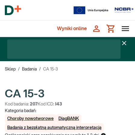
Wyniki online
Sklep
/
Badania
/
CA 15-3
CA 15-3
Kod badania:
207
Kod ICD:
I43
Kategoria badań:
Choroby nowotworowe
DiagBANK
Badania z bezpłatną automatyczną interpretacją