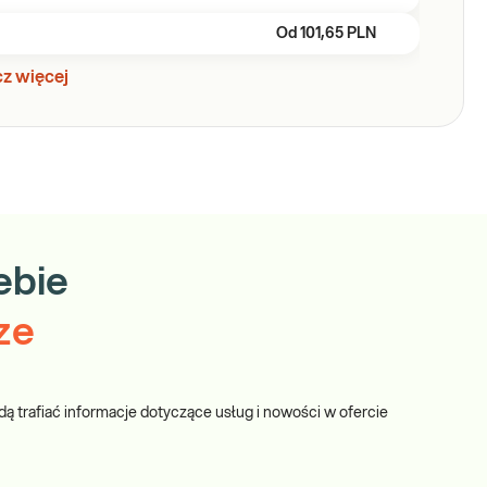
Od
101,65 PLN
z więcej
ebie
ze
dą trafiać informacje dotyczące usług i nowości w ofercie