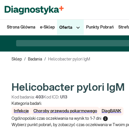
Strona Główna
e-Sklep
Punkty Pobrań
Stref
Oferta
Sklep
/
Badania
/
Helicobacter pylori IgM
Helicobacter pylori IgM
Kod badania:
403
Kod ICD:
U13
Kategoria badań:
Infekcje
Choroby przewodu pokarmowego
DiagBANK
Ogólnopolski czas oczekiwania na wynik
to
1-7 dni
Wybierz punkt pobrań, by zobaczyć czas oczekiwania w Twoim p