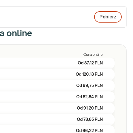
Pobierz
a online
Cena online
Od
87,12 PLN
Od
120,18 PLN
Od
99,75 PLN
Od
82,84 PLN
Od
91,20 PLN
Od
78,85 PLN
Od
66,22 PLN