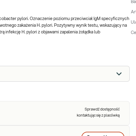
Ba
Ar
icobacter pylori. Oznaczenie poziomu przeciwciał IgM specyficznych
Ul
erwotnego zakażenia H. pylori. Pozytywny wynik testu, wskazujący na
 infekcję H. pylori z objawami zapalenia żołądka lub
Ce
Sprawdź dostępność
kontaktując się z placówką