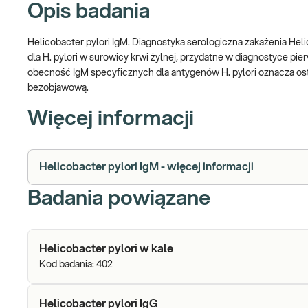
Opis badania
Helicobacter pylori IgM. Diagnostyka serologiczna zakażenia Hel
dla H. pylori w surowicy krwi żylnej, przydatne w diagnostyce pi
obecność IgM specyficznych dla antygenów H. pylori oznacza ostrą
bezobjawową.
Więcej informacji
Helicobacter pylori IgM - więcej informacji
Badania powiązane
Helicobacter pylori w kale
Kod badania:
402
Helicobacter pylori IgG