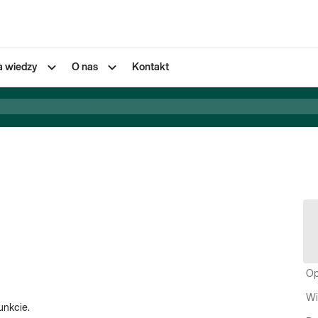
a wiedzy
O nas
Kontakt
Op
Wi
unkcie.