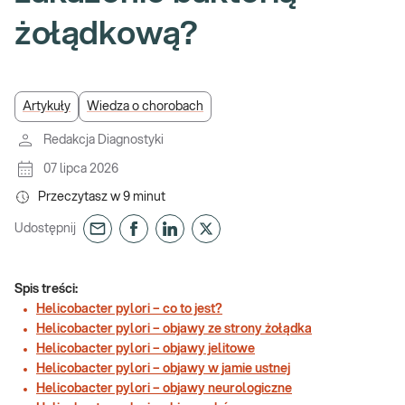
żołądkową?
Artykuły
Wiedza o chorobach
Redakcja Diagnostyki
07 lipca 2026
Przeczytasz w
9
minut
Udostępnij
Spis treści:
Helicobacter pylori – co to jest?
Helicobacter pylori – objawy ze strony żołądka
Helicobacter pylori – objawy jelitowe
Helicobacter pylori – objawy w jamie ustnej
Helicobacter pylori – objawy neurologiczne