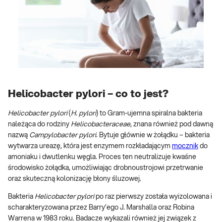
Helicobacter pylori – co to jest?
Helicobacter pylori
(
H. pylori
) to Gram-ujemna spiralna bakteria
należąca do rodziny
Helicobacteraceae
, znana również pod dawną
nazwą
Campylobacter pylori
. Bytuje głównie w żołądku – bakteria
wytwarza ureazę, która jest enzymem rozkładającym
mocznik
do
amoniaku i dwutlenku węgla. Proces ten neutralizuje kwaśne
środowisko żołądka, umożliwiając drobnoustrojowi przetrwanie
oraz skuteczną kolonizację błony śluzowej.
Bakteria
Helicobacter pylori
po raz pierwszy została wyizolowana i
scharakteryzowana przez Barry’ego J. Marshalla oraz Robina
Warrena w 1983 roku. Badacze wykazali również jej związek z