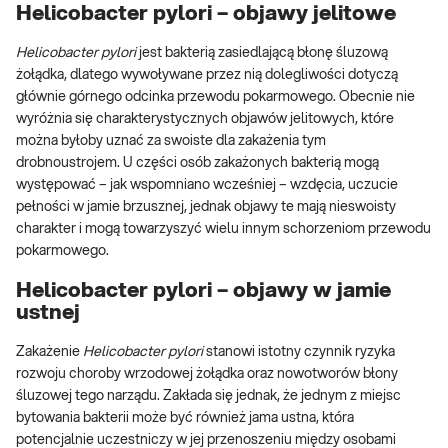
Helicobacter pylori – objawy jelitowe
Helicobacter pylori
jest bakterią zasiedlającą błonę śluzową
żołądka, dlatego wywoływane przez nią dolegliwości dotyczą
głównie górnego odcinka przewodu pokarmowego. Obecnie nie
wyróżnia się charakterystycznych objawów jelitowych, które
można byłoby uznać za swoiste dla zakażenia tym
drobnoustrojem. U części osób zakażonych bakterią mogą
występować – jak wspomniano wcześniej – wzdęcia, uczucie
pełności w jamie brzusznej, jednak objawy te mają nieswoisty
charakter i mogą towarzyszyć wielu innym schorzeniom przewodu
pokarmowego.
Helicobacter pylori – objawy w jamie
ustnej
Zakażenie
Helicobacter pylori
stanowi istotny czynnik ryzyka
rozwoju choroby wrzodowej żołądka oraz nowotworów błony
śluzowej tego narządu. Zakłada się jednak, że jednym z miejsc
bytowania bakterii może być również jama ustna, która
potencjalnie uczestniczy w jej przenoszeniu między osobami