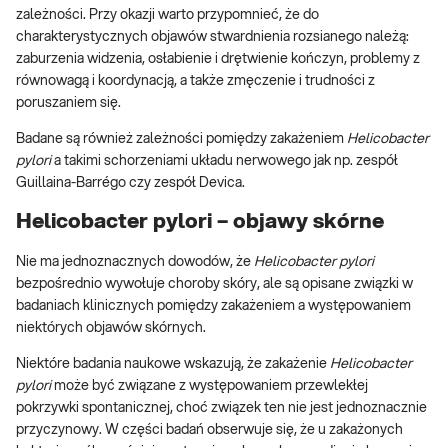
zależności. Przy okazji warto przypomnieć, że do
charakterystycznych objawów stwardnienia rozsianego należą:
zaburzenia widzenia, osłabienie i drętwienie kończyn, problemy z
równowagą i koordynacją, a także zmęczenie i trudności z
poruszaniem się.
Badane są również zależności pomiędzy zakażeniem
Helicobacter
pylori
a takimi schorzeniami układu nerwowego jak np. zespół
Guillaina-Barrégo czy zespół Devica.
Helicobacter pylori – objawy skórne
Nie ma jednoznacznych dowodów, że
Helicobacter pylori
bezpośrednio wywołuje choroby skóry, ale są opisane związki w
badaniach klinicznych pomiędzy zakażeniem a występowaniem
niektórych objawów skórnych.
Niektóre badania naukowe wskazują, że zakażenie
Helicobacter
pylori
może być związane z występowaniem przewlekłej
pokrzywki spontanicznej, choć związek ten nie jest jednoznacznie
przyczynowy. W części badań obserwuje się, że u zakażonych