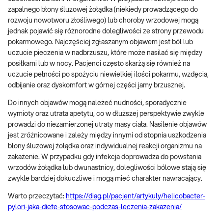
zapalnego błony śluzowej żołądka (niekiedy prowadzącego do
rozwoju nowotworu złośliwego) lub choroby wrzodowej mogą
jednak pojawić się różnorodne dolegliwości ze strony przewodu
pokarmowego. Najczęściej zgłaszanym objawem jest ból lub
uczucie pieczenia w nadbrzuszu, które może nasilać się między
posiłkami lub w nocy. Pacjenci często skarżą się również na
uczucie pełności po spożyciu niewielkiej ilości pokarmu, wzdęcia,
odbijanie oraz dyskomfort w górnej części jamy brzusznej.
Do innych objawów mogą należeć nudności, sporadycznie
wymioty oraz utrata apetytu, co w dłuższej perspektywie zwykle
prowadzi do niezamierzonej utraty masy ciała. Nasilenie objawów
jest zróżnicowane i zależy między innymi od stopnia uszkodzenia
błony śluzowej żołądka oraz indywidualnej reakcji organizmu na
zakażenie. W przypadku gdy infekcja doprowadza do powstania
wrzodów żołądka lub dwunastnicy, dolegliwości bólowe stają się
zwykle bardziej dokuczliwe i mogą mieć charakter nawracający.
Warto przeczytać:
https://diag.pl/pacjent/artykuly/helicobacter-
pylori-jaka-diete-stosowac-podczas-leczenia-zakazenia/