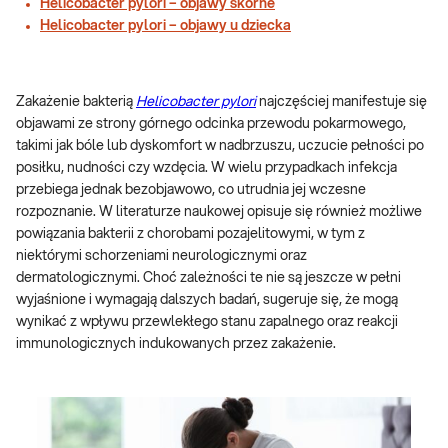
Helicobacter pylori – objawy skórne
Helicobacter pylori – objawy u dziecka
Zakażenie bakterią
Helicobacter pylori
najczęściej manifestuje się
objawami ze strony górnego odcinka przewodu pokarmowego,
takimi jak bóle lub dyskomfort w nadbrzuszu, uczucie pełności po
posiłku, nudności czy wzdęcia. W wielu przypadkach infekcja
przebiega jednak bezobjawowo, co utrudnia jej wczesne
rozpoznanie. W literaturze naukowej opisuje się również możliwe
powiązania bakterii z chorobami pozajelitowymi, w tym z
niektórymi schorzeniami neurologicznymi oraz
dermatologicznymi. Choć zależności te nie są jeszcze w pełni
wyjaśnione i wymagają dalszych badań, sugeruje się, że mogą
wynikać z wpływu przewlekłego stanu zapalnego oraz reakcji
immunologicznych indukowanych przez zakażenie.