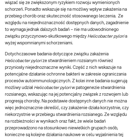
wiązać się ze zwiększonym ryzykiem rozwoju wymienionych
schorzeń. Ponadto wskazuje się na możliwy wpływ zakażenia na
przebieg chorób oraz skuteczność stosowanego leczenia. Ze
względu na niejednoznaczność dostępnych danych, zagadnienie
to wymaga jednak dalszych badań – nie ma udowodnionego
związku przyczynowo-skutkowego między
Helicobacter pylori
a
wyżej wspomnianymi schorzeniami.
Dotychczasowe badania dotyczące związku zakażenia
Helicobacter pylori
ze stwardnieniem rozsianym również
przyniosły niejednoznaczne wyniki. Część z nich wskazuje na
potencjalne działanie ochronne bakterii w zakresie ograniczania
procesów autoimmunologicznych. Z kolei inne badania sugerują
możliwy udział
Helicobacter pylori
w patogenezie stwardnienia
rozsianego, wskazując na jej potencjalny związek z rozwojem lub
progresją choroby. Na podstawie dostępnych danych nie można
więc jednoznacznie określić, czy zakażenie działa korzystnie, czy
niekorzystnie w przebiegu stwardnienia rozsianego. Ze względu
na rozbieżności w wynikach oraz fakt, że wiele badań
przeprowadzono na stosunkowo niewielkich grupach osób,
konieczne są kolejne działania naukowe w celu wyjaśnienia tej