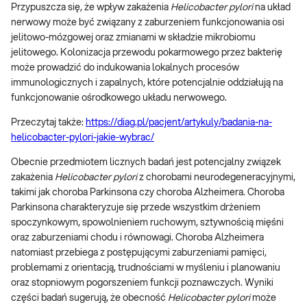
Przypuszcza się, że wpływ zakażenia
Helicobacter pylori
na układ
nerwowy może być związany z zaburzeniem funkcjonowania osi
jelitowo-mózgowej oraz zmianami w składzie mikrobiomu
jelitowego. Kolonizacja przewodu pokarmowego przez bakterię
może prowadzić do indukowania lokalnych procesów
immunologicznych i zapalnych, które potencjalnie oddziałują na
funkcjonowanie ośrodkowego układu nerwowego.
Przeczytaj także:
https://diag.pl/pacjent/artykuly/badania-na-
helicobacter-pylori-jakie-wybrac/
Obecnie przedmiotem licznych badań jest potencjalny związek
zakażenia
Helicobacter pylori
z chorobami neurodegeneracyjnymi,
takimi jak choroba Parkinsona czy choroba Alzheimera. Choroba
Parkinsona charakteryzuje się przede wszystkim drżeniem
spoczynkowym, spowolnieniem ruchowym, sztywnością mięśni
oraz zaburzeniami chodu i równowagi. Choroba Alzheimera
natomiast przebiega z postępującymi zaburzeniami pamięci,
problemami z orientacją, trudnościami w myśleniu i planowaniu
oraz stopniowym pogorszeniem funkcji poznawczych. Wyniki
części badań sugerują, że obecność
Helicobacter pylori
może