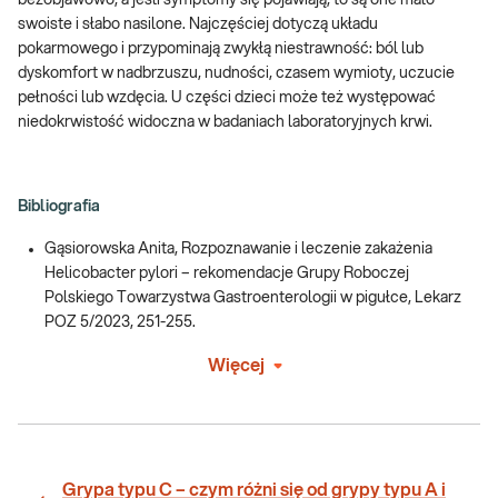
bezobjawowo, a jeśli symptomy się pojawiają, to są one mało
swoiste i słabo nasilone. Najczęściej dotyczą układu
pokarmowego i przypominają zwykłą niestrawność: ból lub
dyskomfort w nadbrzuszu, nudności, czasem wymioty, uczucie
pełności lub wzdęcia. U części dzieci może też występować
niedokrwistość widoczna w badaniach laboratoryjnych krwi.
Bibliografia
Gąsiorowska Anita, Rozpoznawanie i leczenie zakażenia
Helicobacter pylori – rekomendacje Grupy Roboczej
Polskiego Towarzystwa Gastroenterologii w pigułce, Lekarz
POZ 5/2023, 251-255.
Więcej
Grypa typu C – czym różni się od grypy typu A i