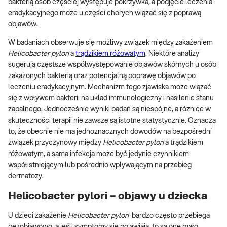
bakterią osób częściej występuje pokrzywka, a podjęcie leczenia
eradykacyjnego może u części chorych wiązać się z poprawą
objawów.
W badaniach obserwuje się możliwy związek między zakażeniem
Helicobacter pylori
a
trądzikiem różowatym
. Niektóre analizy
sugerują częstsze współwystępowanie objawów skórnych u osób
zakażonych bakterią oraz potencjalną poprawę objawów po
leczeniu eradykacyjnym. Mechanizm tego zjawiska może wiązać
się z wpływem bakterii na układ immunologiczny i nasilenie stanu
zapalnego. Jednocześnie wyniki badań są niespójne, a różnice w
skuteczności terapii nie zawsze są istotne statystycznie. Oznacza
to, że obecnie nie ma jednoznacznych dowodów na bezpośredni
związek przyczynowy między
Helicobacter pylori
a trądzikiem
różowatym, a sama infekcja może być jedynie czynnikiem
współistniejącym lub pośrednio wpływającym na przebieg
dermatozy.
Helicobacter pylori – objawy u dziecka
U dzieci zakażenie
Helicobacter pylori
bardzo często przebiega