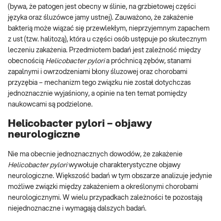
(bywa, że patogen jest obecny w ślinie, na grzbietowej części
języka oraz śluzówce jamy ustnej). Zauważono, że zakażenie
bakterią może wiązać się przewlekłym, nieprzyjemnym zapachem
z ust (tzw. halitozą), która u części osób ustępuje po skutecznym
leczeniu zakażenia. Przedmiotem badań jest zależność między
obecnością
Helicobacter pylori
a próchnicą zębów, stanami
zapalnymi i owrzodzeniami błony śluzowej oraz chorobami
przyzębia – mechanizm tego związku nie został dotychczas
jednoznacznie wyjaśniony, a opinie na ten temat pomiędzy
naukowcami są podzielone.
Helicobacter pylori – objawy
neurologiczne
Nie ma obecnie jednoznacznych dowodów, że zakażenie
Helicobacter pylori
wywołuje charakterystyczne objawy
neurologiczne. Większość badań w tym obszarze analizuje jedynie
możliwe związki między zakażeniem a określonymi chorobami
neurologicznymi. W wielu przypadkach zależności te pozostają
niejednoznaczne i wymagają dalszych badań.