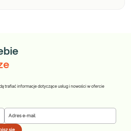
ebie
ze
dą trafiać informacje dotyczące usług i nowości w ofercie
Adres e-mail
isz się