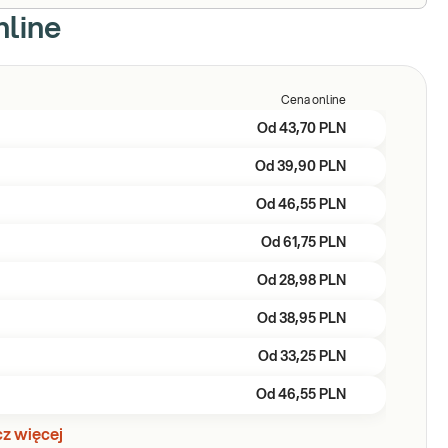
nline
Cena online
Od
43,70 PLN
Od
39,90 PLN
Od
46,55 PLN
Od
61,75 PLN
Od
28,98 PLN
Od
38,95 PLN
Od
33,25 PLN
Od
46,55 PLN
z więcej