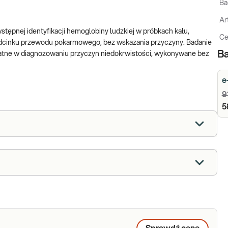
Ba
Ar
stępnej identyfikacji hemoglobiny ludzkiej w próbkach kału,
Ce
 odcinku przewodu pokarmowego, bez wskazania przyczyny. Badanie
Ba
ydatne w diagnozowaniu przyczyn niedokrwistości, wykonywane bez
e
9
5