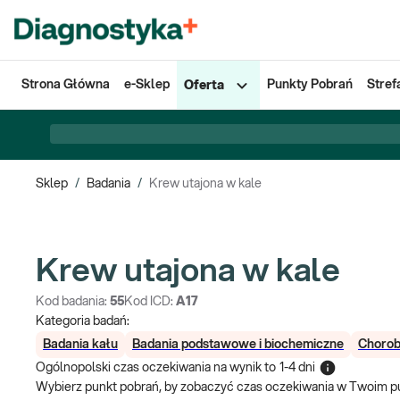
Strona Główna
e-Sklep
Punkty Pobrań
Stref
Oferta
Sklep
/
Badania
/
Krew utajona w kale
Krew utajona w kale
Kod badania:
55
Kod ICD:
A17
Kategoria badań:
Badania kału
Badania podstawowe i biochemiczne
Choro
Ogólnopolski czas oczekiwania na wynik
to
1-4 dni
Wybierz punkt pobrań, by zobaczyć czas oczekiwania w Twoim p