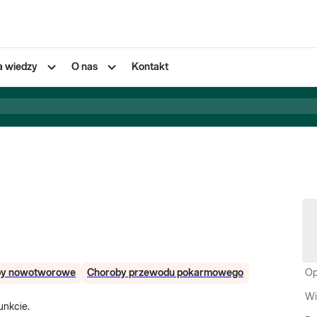
a wiedzy
O nas
Kontakt
by nowotworowe
Choroby przewodu pokarmowego
Op
Wi
unkcie.