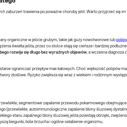
atego
 zaburzeń trawienia po poważne choroby jelit. Warto przyjrzeć się im 
any organiczne w jelicie grubym, takie jak guzy nowotworowe lub
polipy
nia światła jelita, przez co stolce stają się cieńsze i bardziej podłuż
rubego rozwija się długo bez wyraźnych objawów
, a wczesna diagnoza 
 w stanie ograniczać przepływ mas kałowych. Choć większość polipów ma
otwory złośliwe. Ryzyko zwiększa się wraz z wiekiem i rodzinnym wystę
rzewlekłe, segmentowe zapalenie przewodu pokarmowego obejmujące 
go (przewlekłe, autoimmunologiczne zapalenie błony śluzowej dystalne
łego stanu zapalnego błony śluzowej jelita powstają obrzęki, zwężenia i
szą biegunki, bóle brzucha i ogólne osłabienie organizmu.