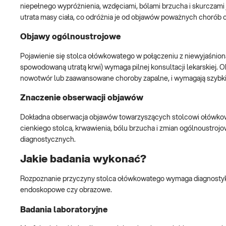
niepełnego wypróżnienia, wzdęciami, bólami brzucha i skurczami je
utrata masy ciała, co odróżnia je od objawów poważnych chorób 
Objawy ogólnoustrojowe
Pojawienie się stolca ołówkowatego w połączeniu z niewyjaśnioną
spowodowaną utratą krwi) wymaga pilnej konsultacji lekarskiej.
nowotwór lub zaawansowane choroby zapalne, i wymagają szybkie
Znaczenie obserwacji objawów
Dokładna obserwacja objawów towarzyszących stolcowi ołówkowa
cienkiego stolca, krwawienia, bólu brzucha i zmian ogólnoustroj
diagnostycznych.
Jakie badania wykonać?
Rozpoznanie przyczyny stolca ołówkowatego wymaga diagnostyki
endoskopowe czy obrazowe.
Badania laboratoryjne