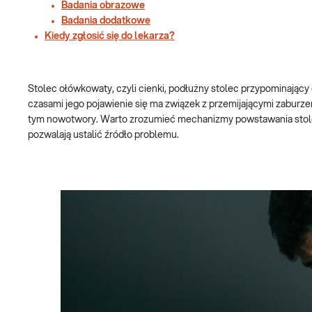
Badania obrazowe
Badania dodatkowe
Kiedy zgłosić się do lekarza?
Stolec ołówkowaty, czyli cienki, podłużny stolec przypominają
czasami jego pojawienie się ma związek z przemijającymi zaburz
tym nowotwory. Warto zrozumieć mechanizmy powstawania stolca
pozwalają ustalić źródło problemu.