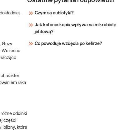
Ostatnie pytania i odpowiedzi
Czym są eubiotyki?
dokładniej,
Jak kolonoskopia wpływa na mikrobiotę
jelitową?
Co powoduje wzdęcia po kefirze?
. Guzy
ne. Wczesne
znacząco
 charakter
powaniem raka
różne odcinki
j części
 blizny, które