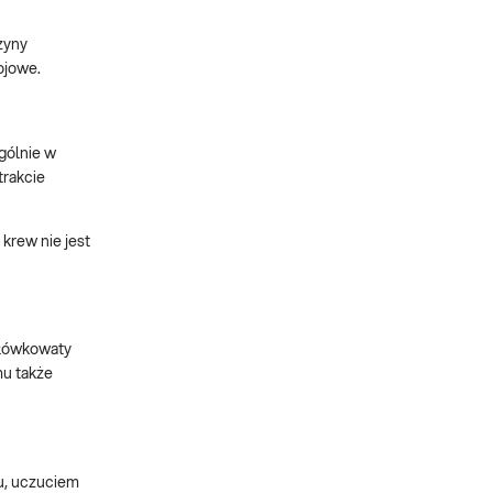
zyny
ojowe.
gólnie w
trakcie
rew nie jest
ołówkowaty
mu także
u, uczuciem