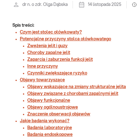
dr n. o zdr. Olga Dąbska
14 listopada 2025
Spis treści:
Czym jest stolec ołówkowaty?
Potencjalne przyczyny stolca ołówkowatego
Zwężenia jelit i guzy
Choroby zapalne jelit
Zaparcia i zaburzenia funkcji jelit
Inne przyczyny
Czynniki zwiększające ryzyko
Objawy towarzyszące
Objawy wskazujące na zmiany strukturalne jelita
Objawy związane z chorobami zapalnymi jelit
Objawy funkcjonalne
Objawy ogólnoustrojowe
Znaczenie obserwacji objawów
Jakie badania wykonać?
Badania laboratoryjne
Badania endoskopowe