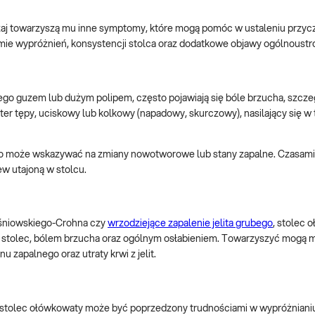
zaj towarzyszą mu inne symptomy, które mogą pomóc w ustaleniu przyc
ie wypróżnień, konsystencji stolca oraz dodatkowe objawy ogólnoustr
go guzem lub dużym polipem, często pojawiają się bóle brzucha, szcze
ter tępy, uciskowy lub kolkowy (napadowy, skurczowy), nasilający się w 
może wskazywać na zmiany nowotworowe lub stany zapalne. Czasami k
w utajoną w stolcu.
Leśniowskiego-Crohna czy
wrzodziejące zapalenie jelita grubego
, stolec 
stolec, bólem brzucha oraz ogólnym osłabieniem. Towarzyszyć mogą 
 zapalnego oraz utraty krwi z jelit.
go stolec ołówkowaty może być poprzedzony trudnościami w wypróżniani