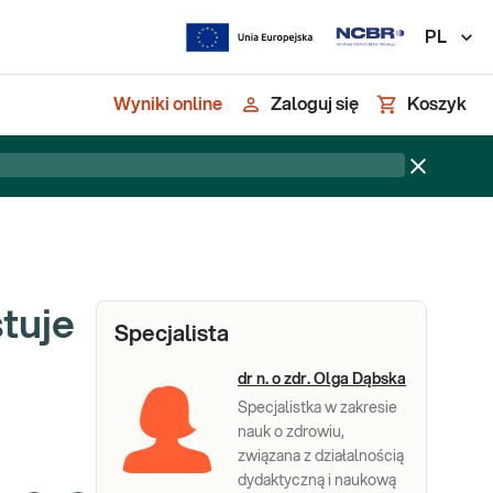
PL
Wyniki online
Zaloguj się
Koszyk
tuje
Specjalista
dr n. o zdr. Olga Dąbska
Specjalistka w zakresie
nauk o zdrowiu,
związana z działalnością
dydaktyczną i naukową