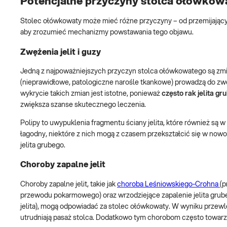
Potencjalne przyczyny stolca ołówkow
Stolec ołówkowaty może mieć różne przyczyny – od przemijających
aby zrozumieć mechanizmy powstawania tego objawu.
Zwężenia jelit i guzy
Jedną z najpoważniejszych przyczyn stolca ołówkowatego są zmi
(nieprawidłowe, patologiczne narośle tkankowe) prowadzą do zwęże
wykrycie takich zmian jest istotne, ponieważ
często rak jelita g
zwiększa szanse skutecznego leczenia.
Polipy to uwypuklenia fragmentu ściany jelita, które również są
łagodny, niektóre z nich mogą z czasem przekształcić się w now
jelita grubego.
Choroby zapalne jelit
Choroby zapalne jelit, takie jak
choroba Leśniowskiego-Crohna
(p
przewodu pokarmowego) oraz wrzodziejące zapalenie jelita grube
jelita), mogą odpowiadać za stolec ołówkowaty. W wyniku przewlek
utrudniają pasaż stolca. Dodatkowo tym chorobom często towarzy