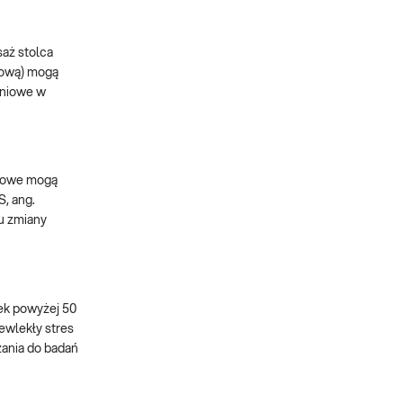
saż stolca
rmową) mogą
ęśniowe w
azowe mogą
S, ang.
mu zmiany
ek powyżej 50
ewlekły stres
zania do badań