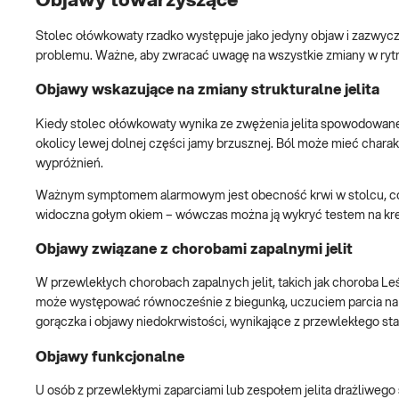
Objawy towarzyszące
Stolec ołówkowaty rzadko występuje jako jedyny objaw i zazwyc
problemu. Ważne, aby zwracać uwagę na wszystkie zmiany w rytm
Objawy wskazujące na zmiany strukturalne jelita
Kiedy stolec ołówkowaty wynika ze zwężenia jelita spowodowane
okolicy lewej dolnej części jamy brzusznej. Ból może mieć charak
wypróżnień.
Ważnym symptomem alarmowym jest obecność krwi w stolcu, co 
widoczna gołym okiem – wówczas można ją wykryć testem na kre
Objawy związane z chorobami zapalnymi jelit
W przewlekłych chorobach zapalnych jelit, takich jak choroba 
może występować równocześnie z biegunką, uczuciem parcia na 
gorączka i objawy niedokrwistości, wynikające z przewlekłego stanu
Objawy funkcjonalne
U osób z przewlekłymi zaparciami lub zespołem jelita drażliwe