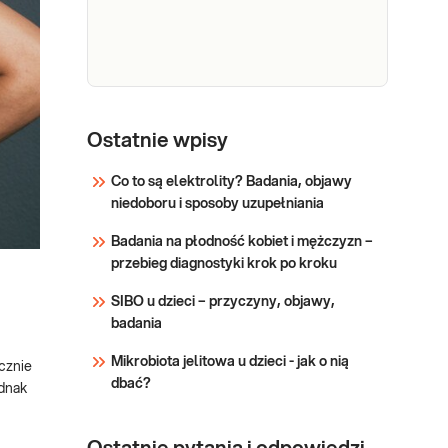
jelit z
pokarmowego, wzdęciami,
konsultacją
biegunkami, zaparciami,
także z nadwagą i
otyłością → po przebytych
Sprawdź
antybiotykoterapiach →
Krew
Kał - krew utajona (bez diety).
dla osób narażonych na
utajona
Ostatnie wpisy
Szybki test immunochemiczny do
duży stres, z gorsz
wstępnej identyfikacji
w kale
Co to są elektrolity? Badania, objawy
hemoglobiny ludzkiej w próbkach
niedoboru i sposoby uzupełniania
kału, pozwalający na identyfikację
Sprawdź
obecności krwi utajonej w dolnym
Badania na płodność kobiet i mężczyzn –
odcinku przewodu pokarmowego,
przebieg diagnostyki krok po kroku
bez wskazania przyczyny.
Badanie p
SIBO u dzieci – przyczyny, objawy,
badania
Mikrobiota jelitowa u dzieci - jak o nią
cznie
dbać?
ednak