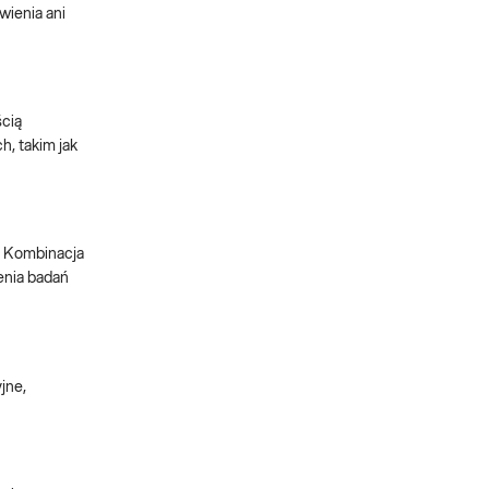
wienia ani
ścią
, takim jak
. Kombinacja
enia badań
jne,