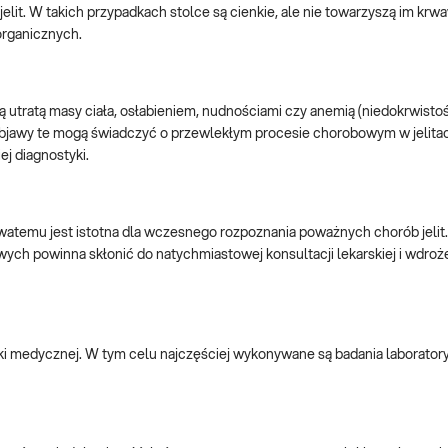
lit. W takich przypadkach stolce są cienkie, ale nie towarzyszą im krwa
organicznych.
 utratą masy ciała, osłabieniem, nudnościami czy anemią (niedokrwisto
 Objawy te mogą świadczyć o przewlekłym procesie chorobowym w jelitach
j diagnostyki.
temu jest istotna dla wczesnego rozpoznania poważnych chorób jelit
owych powinna skłonić do natychmiastowej konsultacji lekarskiej i wdroż
 medycznej. W tym celu najczęściej wykonywane są badania laboratory