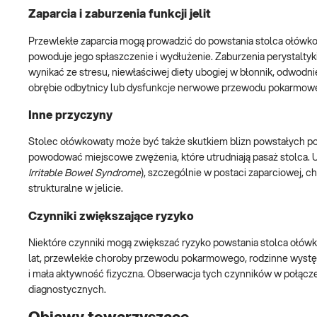
Zaparcia i zaburzenia funkcji jelit
Przewlekłe zaparcia mogą prowadzić do powstania stolca ołówkow
powoduje jego spłaszczenie i wydłużenie. Zaburzenia perystaltyk
wynikać ze stresu, niewłaściwej diety ubogiej w błonnik, odwodni
obrębie odbytnicy lub dysfunkcje nerwowe przewodu pokarmow
Inne przyczyny
Stolec ołówkowaty może być także skutkiem blizn powstałych po 
powodować miejscowe zwężenia, które utrudniają pasaż stolca. U 
Irritable Bowel Syndrome
), szczególnie w postaci zaparciowej, c
strukturalne w jelicie.
Czynniki zwiększające ryzyko
Niektóre czynniki mogą zwiększać ryzyko powstania stolca ołów
lat, przewlekłe choroby przewodu pokarmowego, rodzinne występo
i mała aktywność fizyczna. Obserwacja tych czynników w połącze
diagnostycznych.