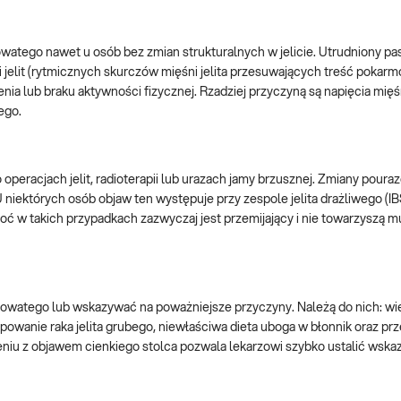
atego nawet u osób bez zmian strukturalnych w jelicie. Utrudniony pa
i jelit (rytmicznych skurczów mięśni jelita przesuwających treść poka
enia lub braku aktywności fizycznej. Rzadziej przyczyną są napięcia mi
ego.
operacjach jelit, radioterapii lub urazach jamy brzusznej. Zmiany pour
niektórych osób objaw ten występuje przy zespole jelita drażliwego (IB
hoć w takich przypadkach zazwyczaj jest przemijający i nie towarzyszą 
kowatego lub wskazywać na poważniejsze przyczyny. Należą do nich: wi
wanie raka jelita grubego, niewłaściwa dieta uboga w błonnik oraz prz
niu z objawem cienkiego stolca pozwala lekarzowi szybko ustalić wska