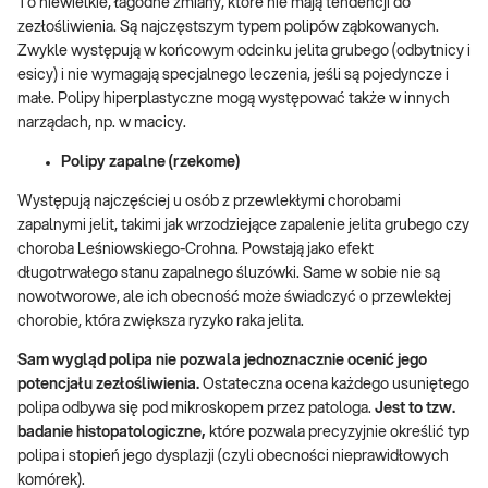
To niewielkie, łagodne zmiany, które nie mają tendencji do
zezłośliwienia. Są najczęstszym typem polipów ząbkowanych.
Zwykle występują w końcowym odcinku jelita grubego (odbytnicy i
esicy) i nie wymagają specjalnego leczenia, jeśli są pojedyncze i
małe. Polipy hiperplastyczne mogą występować także w innych
narządach, np. w macicy.
Polipy zapalne (rzekome)
Występują najczęściej u osób z przewlekłymi chorobami
zapalnymi jelit, takimi jak wrzodziejące zapalenie jelita grubego czy
choroba Leśniowskiego-Crohna. Powstają jako efekt
długotrwałego stanu zapalnego śluzówki. Same w sobie nie są
nowotworowe, ale ich obecność może świadczyć o przewlekłej
chorobie, która zwiększa ryzyko raka jelita.
Sam wygląd polipa nie pozwala jednoznacznie ocenić jego
potencjału zezłośliwienia.
Ostateczna ocena każdego usuniętego
polipa odbywa się pod mikroskopem przez patologa.
Jest to tzw.
badanie histopatologiczne,
które pozwala precyzyjnie określić typ
polipa i stopień jego dysplazji (czyli obecności nieprawidłowych
komórek).