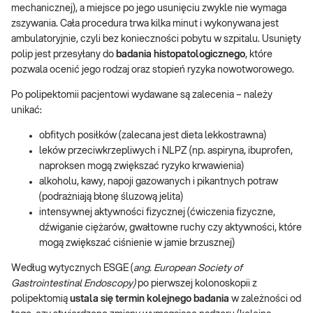
mechanicznej), a miejsce po jego usunięciu zwykle nie wymaga
zszywania. Cała procedura trwa kilka minut i wykonywana jest
ambulatoryjnie, czyli bez konieczności pobytu w szpitalu. Usunięty
polip jest przesyłany do
badania histopatologicznego
, które
pozwala ocenić jego rodzaj oraz stopień ryzyka nowotworowego.
Po polipektomii pacjentowi wydawane są zalecenia – należy
unikać:
obfitych posiłków (zalecana jest dieta lekkostrawna)
leków przeciwkrzepliwych i NLPZ (np. aspiryna, ibuprofen,
naproksen mogą zwiększać ryzyko krwawienia)
alkoholu, kawy, napoji gazowanych i pikantnych potraw
(podrażniają błonę śluzową jelita)
intensywnej aktywności fizycznej (ćwiczenia fizyczne,
dźwiganie ciężarów, gwałtowne ruchy czy aktywności, które
mogą zwiększać ciśnienie w jamie brzusznej)
Według wytycznych ESGE (
ang. European Society of
Gastrointestinal Endoscopy)
po pierwszej kolonoskopii z
polipektomią
ustala się termin kolejnego badania
w zależności od