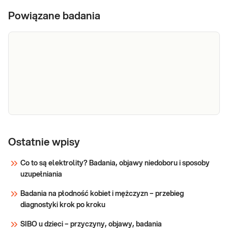
Powiązane badania
Krew
Kał - krew utajona (bez diety). Szybki test
utajona w
Ostatnie wpisy
immunochemiczny do wstępnej identyfikacji
hemoglobiny ludzkiej w próbkach kału,
kale
Co to są elektrolity? Badania, objawy niedoboru i sposoby
pozwalający na identyfikację obecności krwi
uzupełniania
utajonej w dolnym odcinku przewodu
Sprawdź
pokarmowego, bez wskazania przyczyny. Badanie
Badania na płodność kobiet i mężczyzn – przebieg
p
diagnostyki krok po kroku
SIBO u dzieci – przyczyny, objawy, badania