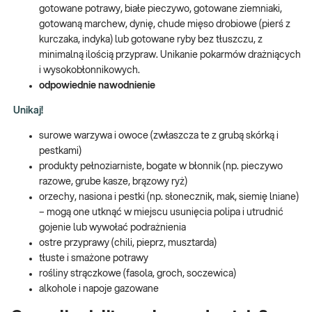
gotowane potrawy, białe pieczywo, gotowane ziemniaki,
gotowaną marchew, dynię, chude mięso drobiowe (pierś z
kurczaka, indyka) lub gotowane ryby bez tłuszczu, z
minimalną ilością przypraw. Unikanie pokarmów drażniących
i wysokobłonnikowych.
odpowiednie nawodnienie
Unikaj!
surowe warzywa i owoce (zwłaszcza te z grubą skórką i
pestkami)
produkty pełnoziarniste, bogate w błonnik (np. pieczywo
razowe, grube kasze, brązowy ryż)
orzechy, nasiona i pestki (np. słonecznik, mak, siemię lniane)
– mogą one utknąć w miejscu usunięcia polipa i utrudnić
gojenie lub wywołać podrażnienia
ostre przyprawy (chili, pieprz, musztarda)
tłuste i smażone potrawy
rośliny strączkowe (fasola, groch, soczewica)
alkohole i napoje gazowane