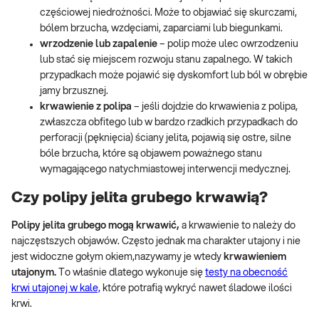
częściowej niedrożności. Może to objawiać się skurczami,
bólem brzucha, wzdęciami, zaparciami lub biegunkami.
wrzodzenie lub zapalenie
– polip może ulec owrzodzeniu
lub stać się miejscem rozwoju stanu zapalnego. W takich
przypadkach może pojawić się dyskomfort lub ból w obrębie
jamy brzusznej.
krwawienie z polipa
– jeśli dojdzie do krwawienia z polipa,
zwłaszcza obfitego lub w bardzo rzadkich przypadkach do
perforacji (pęknięcia) ściany jelita, pojawią się ostre, silne
bóle brzucha, które są objawem poważnego stanu
wymagającego natychmiastowej interwencji medycznej.
Czy polipy jelita grubego krwawią?
Polipy jelita grubego mogą krwawić,
a krwawienie to należy do
najczęstszych objawów. Często jednak ma charakter utajony i nie
jest widoczne gołym okiem,nazywamy je wtedy
krwawieniem
utajonym.
To właśnie dlatego wykonuje się
testy na obecność
krwi utajonej w kale,
które potrafią wykryć nawet śladowe ilości
krwi.