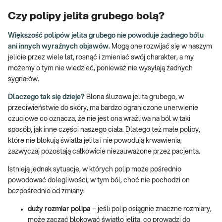
Czy polipy jelita grubego bolą?
Większość polipów jelita grubego nie powoduje żadnego bólu
ani innych wyraźnych objawów.
Mogą one rozwijać się w naszym
jelicie przez wiele lat, rosnąć i zmieniać swój charakter, a my
możemy o tym nie wiedzieć, ponieważ nie wysyłają żadnych
sygnałów.
Dlaczego tak się dzieje?
Błona śluzowa jelita grubego, w
przeciwieństwie do skóry, ma bardzo ograniczone unerwienie
czuciowe co oznacza, że nie jest ona wrażliwa na ból w taki
sposób, jak inne części naszego ciała. Dlatego też małe polipy,
które nie blokują światła jelita i nie powodują krwawienia,
zazwyczaj pozostają całkowicie niezauważone przez pacjenta.
Istnieją jednak sytuacje, w których polip może pośrednio
powodować dolegliwości, w tym ból, choć nie pochodzi on
bezpośrednio od zmiany:
duży rozmiar polipa
– jeśli polip osiągnie znaczne rozmiary,
może zacząć blokować światło jelita, co prowadzi do