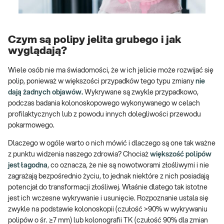
Czym są polipy jelita grubego i jak
wyglądają?
Wiele osób nie ma świadomości, że w ich jelicie może rozwijać się
polip, ponieważ w większości przypadków tego typu zmiany
nie
dają żadnych objawów.
Wykrywane są zwykle przypadkowo,
podczas badania kolonoskopowego wykonywanego w celach
profilaktycznych lub z powodu innych dolegliwości przewodu
pokarmowego.
Dlaczego w ogóle warto o nich mówić i dlaczego są one tak ważne
z punktu widzenia naszego zdrowia? Chociaż
większość polipów
jest łagodna
, co oznacza, że nie są nowotworami złośliwymi i nie
zagrażają bezpośrednio życiu, to jednak niektóre z nich posiadają
potencjał do transformacji złośliwej. Właśnie dlatego tak istotne
jest ich wczesne wykrywanie i usunięcie. Rozpoznanie ustala się
zwykle na podstawie kolonoskopii (czułość >90% w wykrywaniu
polipów o śr. ≥7 mm) lub kolonografii TK (czułość 90% dla zmian