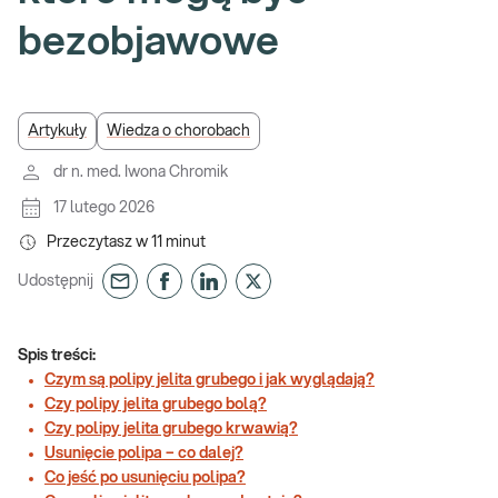
bezobjawowe
Artykuły
Wiedza o chorobach
dr n. med. Iwona Chromik
17 lutego 2026
Przeczytasz w
11
minut
Udostępnij
Spis treści:
Czym są polipy jelita grubego i jak wyglądają?
Czy polipy jelita grubego bolą?
Czy polipy jelita grubego krwawią?
Usunięcie polipa – co dalej?
Co jeść po usunięciu polipa?