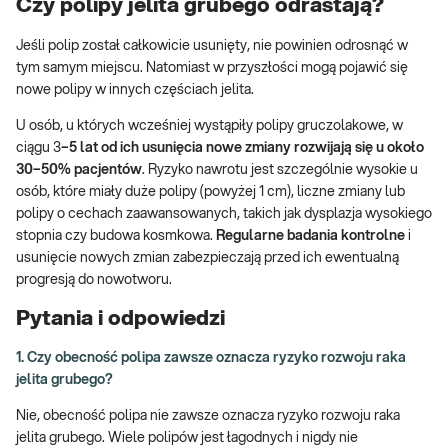
Czy polipy jelita grubego odrastają?
Jeśli polip został całkowicie usunięty, nie powinien odrosnąć w
tym samym miejscu. Natomiast w przyszłości mogą pojawić się
nowe polipy w innych częściach jelita.
U osób, u których wcześniej wystąpiły polipy gruczolakowe, w
ciągu 3
–5 lat od ich usunięcia nowe zmiany rozwijają się u około
30–50% pacjentów
. Ryzyko nawrotu jest szczególnie wysokie u
osób, które miały duże polipy (powyżej 1 cm), liczne zmiany lub
polipy o cechach zaawansowanych, takich jak dysplazja wysokiego
stopnia czy budowa kosmkowa.
Regularne badania kontrolne
i
usunięcie nowych zmian zabezpieczają przed ich ewentualną
progresją do nowotworu.
Pytania i odpowiedzi
1. Czy obecność polipa zawsze oznacza ryzyko rozwoju raka
jelita grubego?
Nie, obecność polipa nie zawsze oznacza ryzyko rozwoju raka
jelita grubego. Wiele polipów jest łagodnych i nigdy nie