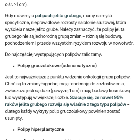
o śr. >1 cm).
Gdy mówimy o
polipach jelita grubego
, mamy na myśli
specyficzne, nieprawidłowe rozrosty na błonie śluzowej, która
wyścieła nasze jelito grube. Należy zaznaczyć, że polipy jelita
grubego nie są jednorodną grupą zmian – różnią się budową,
pochodzeniem i przede wszystkim ryzykiem rozwoju w nowotwór.
Do najczęściej występujących polipów zaliczamy:
Polipy gruczolakowe (adenomatyczne)
Jest to najważniejsza z punktu widzenia onkologii grupa polipów.
Choć są to zmiany łagodne, mają tendencję do zezłośliwienia,
zwłaszcza jeśli są duże (powyżej 1 cm) i mają budowę kosmkową
lub występują w większej liczbie.
Szacuje się, że nawet 95%
raków jelita grubego rozwija się właśnie z tego typu polipów
–
dlatego każdy wykryty polip gruczolakowy powinien zostać
usunięty.
Polipy hiperplastyczne