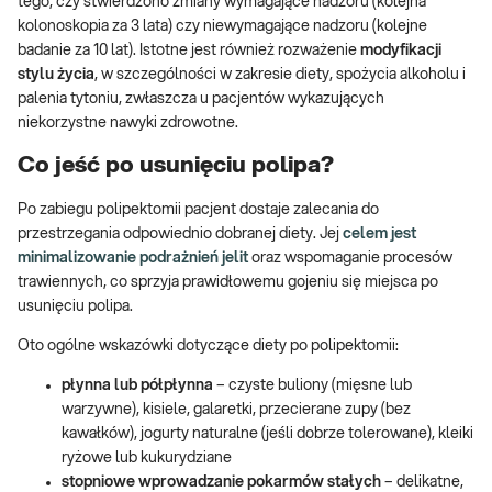
tego, czy stwierdzono zmiany wymagające nadzoru (kolejna
kolonoskopia za 3 lata) czy niewymagające nadzoru (kolejne
badanie za 10 lat). Istotne jest również rozważenie
modyfikacji
stylu życia
, w szczególności w zakresie diety, spożycia alkoholu i
palenia tytoniu, zwłaszcza u pacjentów wykazujących
niekorzystne nawyki zdrowotne.
Co jeść po usunięciu polipa?
Po zabiegu polipektomii pacjent dostaje zalecania do
przestrzegania odpowiednio dobranej diety. Jej
celem jest
minimalizowanie podrażnień jelit
oraz wspomaganie procesów
trawiennych, co sprzyja prawidłowemu gojeniu się miejsca po
usunięciu polipa.
Oto ogólne wskazówki dotyczące diety po polipektomii:
płynna lub półpłynna
– czyste buliony (mięsne lub
warzywne), kisiele, galaretki, przecierane zupy (bez
kawałków), jogurty naturalne (jeśli dobrze tolerowane), kleiki
ryżowe lub kukurydziane
stopniowe wprowadzanie pokarmów stałych
– delikatne,