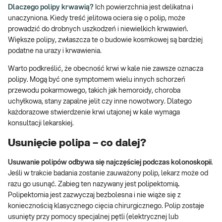
Dlaczego polipy krwawią?
Ich powierzchnia jest delikatna i
unaczyniona. Kiedy treść jelitowa ociera się o polip, może
prowadzić do drobnych uszkodzeń i niewielkich krwawień.
Większe polipy, zwłaszcza te o budowie kosmkowej są bardziej
podatne na urazy i krwawienia.
Warto podkreślić, że obecność krwi w kale nie zawsze oznacza
polipy. Mogą być one symptomem wielu innych schorzeń
przewodu pokarmowego, takich jak hemoroidy, choroba
uchyłkowa, stany zapalne jelit czy inne nowotwory. Dlatego
każdorazowe stwierdzenie krwi utajonej w kale wymaga
konsultacji lekarskiej.
Usunięcie polipa – co dalej?
Usuwanie polipów odbywa się najczęściej podczas kolonoskopii
.
Jeśli w trakcie badania zostanie zauważony polip, lekarz może od
razu go usunąć. Zabieg ten nazywany jest polipektomią
.
Polipektomia jest zazwyczaj bezbolesna i nie wiąże się z
koniecznością klasycznego cięcia chirurgicznego. Polip zostaje
usunięty przy pomocy specjalnej pętli (elektrycznej lub