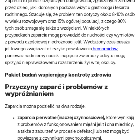
Zaparcia to jedna z częstszych dolegliwości, zgłaszanych zarówno
przez dzieci, jak i dorosłych podczas wizyt u gastrologa i lekarza
rodzinnego. Szacuje się, że problem ten dotyczy około 8-10% osób
w wieku rozwojowym oraz 15% ogólnej populacji, z czego 80%
tych osób zmaga się także z wzdęciami. W niektórych
przypadkach zaparcia mogą prowadzić do nudności czy wymiotów
z powodu częściowej niedrożności jelit. Wydłużony czas pasażu
jelitowego zwiększa też ryzyko powstawania
hemoroidów
,
ponieważ nadmierny nacisk i napięcie zwieraczy odbytu mogą
sprzyjać nieprawidłowemu rozszerzeniu żył w tej okolicy.
Pakiet badań wspierający kontrolę zdrowia
Przyczyny zaparć i problemów z
wypróżnianiem
Zaparcia można podzielić na dwa rodzaje:
zaparcia pierwotne (inaczej czynnościowe),
które wynikają
z problemów z funkcjonowaniem mięśni jelit i dna miednicy,
a także z zaburzeń w procesie defekacji lub też mogą być
powiązane z czynnikami psychologicznymi,