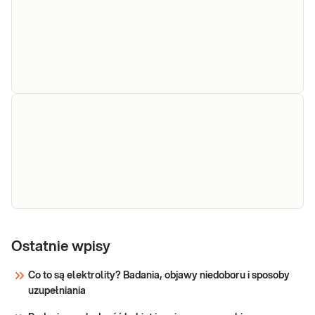
pełnego DNA bakterii obecnych w próbce, w
genetyczne
oparciu o unikatową metodę
mikroflory
sekwencjonowania nanoporowego,
jelit
pozwalającą na rozróżnienie nawet blisko
spokrewnionych ze sobą gatunków.
Sprawdź
Kalprotektyna
Kalprotektyna w kale. Oznaczenie
kalprotektyny w kale, przydatne w
w kale
diagnostyce i różnicowaniu stanów
zapalnych jelit i przewodu pokarmowego.
Sprawdź
Krew
Kał - krew utajona (bez diety). Szybki test
utajona w
Ostatnie wpisy
immunochemiczny do wstępnej identyfikacji
hemoglobiny ludzkiej w próbkach kału,
kale
Co to są elektrolity? Badania, objawy niedoboru i sposoby
pozwalający na identyfikację obecności krwi
uzupełniania
utajonej w dolnym odcinku przewodu
Sprawdź
pokarmowego, bez wskazania przyczyny. Badanie