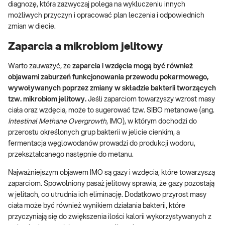
diagnozę, która zazwyczaj polega na wykluczeniu innych
możliwych przyczyn i opracować plan leczenia i odpowiednich
zmian w diecie.
Zaparcia a mikrobiom jelitowy
Warto zauważyć, że
zaparcia i wzdęcia mogą być również
objawami zaburzeń funkcjonowania przewodu pokarmowego,
wywoływanych poprzez zmiany w składzie bakterii tworzących
tzw. mikrobiom jelitowy.
Jeśli zaparciom towarzyszy wzrost masy
ciała oraz wzdęcia, może to sugerować tzw. SIBO metanowe (ang.
Intestinal Methane Overgrowth
, IMO), w którym dochodzi do
przerostu określonych grup bakterii w jelicie cienkim, a
fermentacja węglowodanów prowadzi do produkcji wodoru,
przekształcanego następnie do metanu.
Najważniejszym objawem IMO są gazy i wzdęcia, które towarzyszą
zaparciom. Spowolniony pasaż jelitowy sprawia, że gazy pozostają
w jelitach, co utrudnia ich eliminację. Dodatkowo przyrost masy
ciała może być również wynikiem działania bakterii, które
przyczyniają się do zwiększenia ilości kalorii wykorzystywanych z