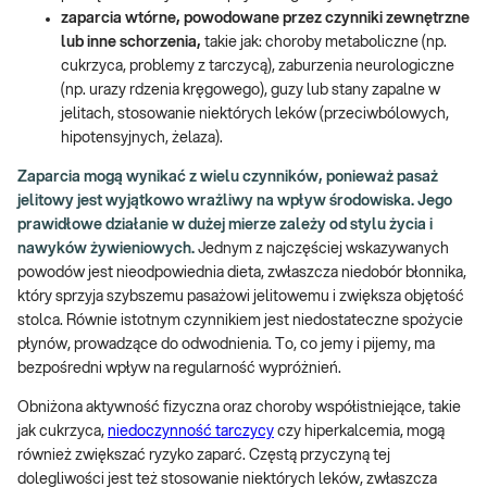
zaparcia wtórne, powodowane przez czynniki zewnętrzne
lub inne schorzenia,
takie jak: choroby metaboliczne (np.
cukrzyca, problemy z tarczycą), zaburzenia neurologiczne
(np. urazy rdzenia kręgowego), guzy lub stany zapalne w
jelitach, stosowanie niektórych leków (przeciwbólowych,
hipotensyjnych, żelaza).
Zaparcia mogą wynikać z wielu czynników, ponieważ pasaż
jelitowy jest wyjątkowo wrażliwy na wpływ środowiska. Jego
prawidłowe działanie w dużej mierze zależy od stylu życia i
nawyków żywieniowych.
Jednym z najczęściej wskazywanych
powodów jest nieodpowiednia dieta, zwłaszcza niedobór błonnika,
który sprzyja szybszemu pasażowi jelitowemu i zwiększa objętość
stolca. Równie istotnym czynnikiem jest niedostateczne spożycie
płynów, prowadzące do odwodnienia. To, co jemy i pijemy, ma
bezpośredni wpływ na regularność wypróżnień.
Obniżona aktywność fizyczna oraz choroby współistniejące, takie
jak cukrzyca,
niedoczynność tarczycy
czy hiperkalcemia, mogą
również zwiększać ryzyko zaparć. Częstą przyczyną tej
dolegliwości jest też stosowanie niektórych leków, zwłaszcza