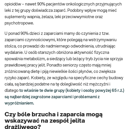
opioidów – nawet 90% pacjentów onkologicznych przyjmujących
leki z tej grupy doświadcza zaparć. Podobny wpływ mogą mieć
suplementy wapnia, żelaza, leki przeciwwymiotne oraz
psychotropowe.
U ponad 90% dzieci z zaparciami mamy do czynienia z tzw.
zaparciami czynnościowymi, które polegają na wstrzymywaniu
stolca, co prowadzi do nadmiernego odwodnienia, utrudniając
wydalanie. U osób starszych obniżona aktywność fizyczna
spowalnia metabolizm, a siedzący lub leżący tryb życia nie sprzyja
prawidłowej pracy jelit. Ponadto seniorzy często mają mniej
zróżnicowaną dietę i piją niewielkie ilości płynów, co zwiększa
ryzyko zaparć. Kobiety, ze względu na specyficzne cechy budowy
ciała, są bardziej podatne na tę dolegliwość niż mężczyźni i
dlatego
to właśnie te dwie grupy (kobiety i osoby powyżej 65 r.ż.)
są najbardziej zagrożone zaparciami i problemami z
wypróżnianiem.
Czy bóle brzucha i zaparcia mogą
wskazywać na zespół jelita
drażliwego?