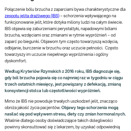
Połączenie bólu brzucha z zaparciami bywa charakterystyczne dla
zespołu jelita drażliwego (IBS)
– schorzenia wpływającego na
funkcjonowanie jelit, które dotyka miliony ludzi na całym świecie.
IBS objawia się zaburzeniami perystaltyki, napadowymi bólami
brzucha, wzdęciami oraz zmianami w rytmie wypróżnień – od
zaparć po biegunki. Objawom tym często towarzyszą wzdęcia,
odbijanie, burczenie w brzuchu oraz uczucie pełności. Często
towarzyszy im uczucie niepełnego wypróżnienia i ogólny
dyskomfort.
Według Kryteriów Rzymskich z 2016 roku, IBS diagnozuje się,
gdy ból brzucha pojawia się co najmniej raz w tygodniu w ciągu
trzech ostatnich miesięcy, jest powiązany z defekacją, zmianą
konsystencji stolca lub częstotliwości wypróżnień.
Mimo że IBS nie powoduje trwałych uszkodzeń jelit, znacząco
obniża jakość życia pacjentów.
Objawy tego schorzenia mogą
nasilać się pod wpływem stresu, diety czy zmian hormonalnych.
Właśnie dlatego osoby doświadczające takich dolegliwości
powinny skonsultować się z lekarzem, by uzyskać odpowiednią