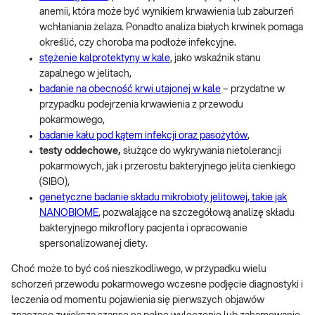
anemii, która może być wynikiem krwawienia lub zaburzeń
wchłaniania żelaza. Ponadto analiza białych krwinek pomaga
określić, czy choroba ma podłoże infekcyjne.
stężenie kalprotektyny w kale
, jako wskaźnik stanu
zapalnego w jelitach,
badanie na obecność krwi utajonej w kale
– przydatne w
przypadku podejrzenia krwawienia z przewodu
pokarmowego,
badanie kału pod kątem infekcji oraz pasożytów
,
testy oddechowe,
służące do wykrywania nietolerancji
pokarmowych, jak i przerostu bakteryjnego jelita cienkiego
(SIBO),
genetyczne badanie składu mikrobioty jelitowej, takie jak
NANOBIOME
, pozwalające na szczegółową analizę składu
bakteryjnego mikroflory pacjenta i opracowanie
spersonalizowanej diety.
Choć może to być coś nieszkodliwego, w przypadku wielu
schorzeń przewodu pokarmowego wczesne podjęcie diagnostyki i
leczenia od momentu pojawienia się pierwszych objawów