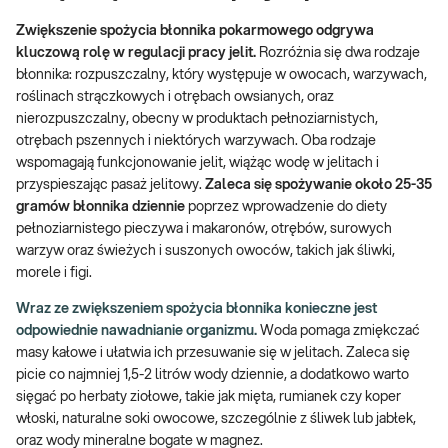
Zwiększenie spożycia błonnika pokarmowego odgrywa
kluczową rolę w regulacji pracy jelit.
Rozróżnia się dwa rodzaje
błonnika: rozpuszczalny, który występuje w owocach, warzywach,
roślinach strączkowych i otrębach owsianych, oraz
nierozpuszczalny, obecny w produktach pełnoziarnistych,
otrębach pszennych i niektórych warzywach. Oba rodzaje
wspomagają funkcjonowanie jelit, wiążąc wodę w jelitach i
przyspieszając pasaż jelitowy.
Zaleca się spożywanie około 25-35
gramów błonnika dziennie
poprzez wprowadzenie do diety
pełnoziarnistego pieczywa i makaronów, otrębów, surowych
warzyw oraz świeżych i suszonych owoców, takich jak śliwki,
morele i figi.
Wraz ze zwiększeniem spożycia błonnika konieczne jest
odpowiednie nawadnianie organizmu.
Woda pomaga zmiękczać
masy kałowe i ułatwia ich przesuwanie się w jelitach. Zaleca się
picie co najmniej 1,5-2 litrów wody dziennie, a dodatkowo warto
sięgać po herbaty ziołowe, takie jak mięta, rumianek czy koper
włoski, naturalne soki owocowe, szczególnie z śliwek lub jabłek,
oraz wody mineralne bogate w magnez.