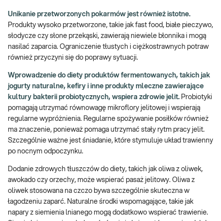
Unikanie przetworzonych pokarmów jest również istotne.
Produkty wysoko przetworzone, takie jak fast food, białe pieczywo,
słodycze czy słone przekąski, zawierają niewiele błonnika i mogą
nasilać zaparcia. Ograniczenie tłustych i ciężkostrawnych potraw
również przyczyni się do poprawy sytuacji.
Wprowadzenie do diety produktów fermentowanych, takich jak
jogurty naturalne, kefiry i inne produkty mleczne zawierające
kultury bakterii probiotycznych, wspiera zdrowie jelit.
Probiotyki
pomagają utrzymać równowagę mikroflory jelitowej i wspierają
regularne wypróżnienia. Regularne spożywanie posiłków również
ma znaczenie, ponieważ pomaga utrzymać stały rytm pracy jelit.
Szczególnie ważne jest śniadanie, które stymuluje układ trawienny
po nocnym odpoczynku.
Dodanie zdrowych tłuszczów do diety, takich jak oliwa z oliwek,
awokado czy orzechy, może wspierać pasaż jelitowy. Oliwa z
oliwek stosowana na czczo bywa szczególnie skuteczna w
łagodzeniu zaparć. Naturalne środki wspomagające, takie jak
napary z siemienia lnianego mogą dodatkowo wspierać trawienie.