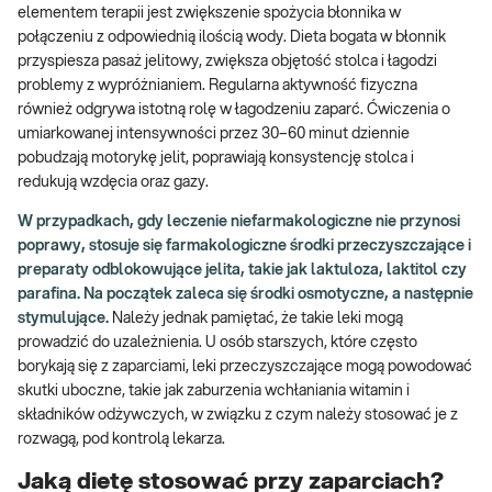
elementem terapii jest zwiększenie spożycia błonnika w
połączeniu z odpowiednią ilością wody. Dieta bogata w błonnik
przyspiesza pasaż jelitowy, zwiększa objętość stolca i łagodzi
problemy z wypróżnianiem. Regularna aktywność fizyczna
również odgrywa istotną rolę w łagodzeniu zaparć. Ćwiczenia o
umiarkowanej intensywności przez 30–60 minut dziennie
pobudzają motorykę jelit, poprawiają konsystencję stolca i
redukują wzdęcia oraz gazy.
W przypadkach, gdy leczenie niefarmakologiczne nie przynosi
poprawy, stosuje się farmakologiczne środki przeczyszczające i
preparaty odblokowujące jelita, takie jak laktuloza, laktitol czy
parafina. Na początek zaleca się środki osmotyczne, a następnie
stymulujące.
Należy jednak pamiętać, że takie leki mogą
prowadzić do uzależnienia. U osób starszych, które często
borykają się z zaparciami, leki przeczyszczające mogą powodować
skutki uboczne, takie jak zaburzenia wchłaniania witamin i
składników odżywczych, w związku z czym należy stosować je z
rozwagą, pod kontrolą lekarza.
Jaką dietę stosować przy zaparciach?