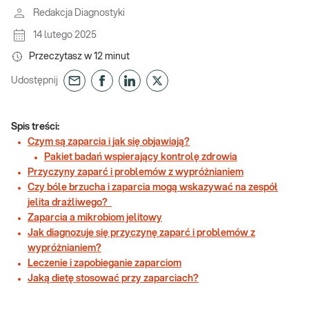
Redakcja Diagnostyki
14 lutego 2025
Przeczytasz w
12
minut
Udostępnij
Spis treści:
Czym są zaparcia i jak się objawiają?
Pakiet badań wspierający kontrolę zdrowia
Przyczyny zaparć i problemów z wypróżnianiem
Czy bóle brzucha i zaparcia mogą wskazywać na zespół
jelita drażliwego?
Zaparcia a mikrobiom jelitowy
Jak diagnozuje się przyczynę zaparć i problemów z
wypróżnianiem?
Leczenie i zapobieganie zaparciom
Jaką dietę stosować przy zaparciach?