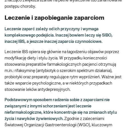
znacząco zwiększa szanse na pełne wyleczenie lub zahamowanie
postępu choroby.
Leczenie i zapobieganie zaparciom
Leczenie zaparć zależy od ich przyczyny i wymaga
kompleksowego podejścia. Inaczej bowiem leczy się SIBO,
inaczej IBS, a jeszcze inaczej zaparcia czynnościowe.
Leczenie IBS opiera się głównie na łagodzeniu objawów poprzez
modyfikację diety i stylu życia. W przypadku konieczności
stosowania preparatów farmakologicznych pacjenci otrzymują
m.in.: rifaksyminę (antybiotyk o szerokim spektrum działania),
probiotyki oraz preparaty regulujące rytm wypróżnień. Ważne jest
także wsparcie psychologiczne, a w niektórych przypadkach
stosowanie leków antydepresyjnych.
Podstawowym sposobem radzenia sobie z zaparciami nie
związanymi z innymi schorzeniami jest leczenie
niefarmakologiczne, które koncentruje się na zmianach stylu
życia i nawyków żywieniowych.
Zgodnie z zaleceniami
Światowej Organizacji Gastroenterologii (WGO), kluczowym