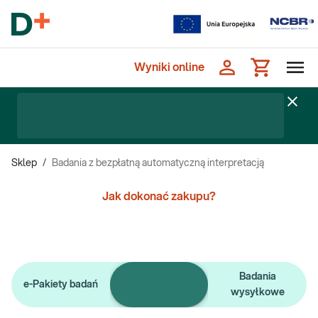
Wyniki online
Sklep
/
Badania z bezpłatną automatyczną interpretacją
Jak dokonać zakupu?
Pojedyncze
Badania
e-Pakiety badań
badania
wysyłkowe