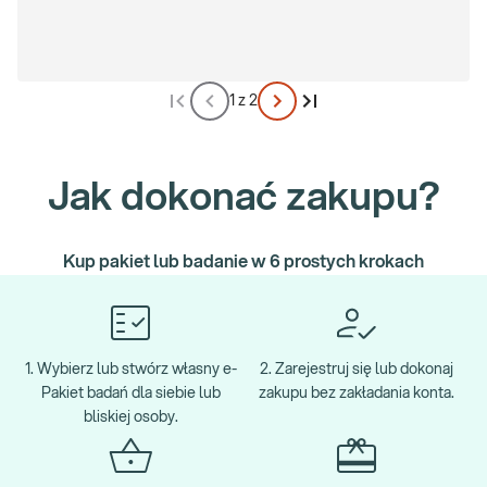
przez komary. U osób dorosłych zakażenie najczęściej przybiera
postać grypopodobną z dodatkowym występowaniem wysypki,
jednak choroba zazwyczaj ulega samoistnemu ustąpieniu bez
rozwoju komplikacji. Szczególnie niebezpieczne jest jednak
1 z 2
zakażenie podczas ciąży. Infekcja wywoływana przez wirus Zika
może prowadzić do rozwoju ciężkich wad wrodzonych płodu,
które obejmują m.in. mikrocefalię (małogłowie) oraz poważne
uszkodzenia ośrodkowego układu nerwowego.
Jak dokonać zakupu?
Kup pakiet lub badanie w 6 prostych krokach
1. Wybierz lub stwórz własny e-
2. Zarejestruj się lub dokonaj
Pakiet badań dla siebie lub
zakupu bez zakładania konta.
bliskiej osoby.