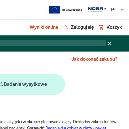
PL
Wyniki online
Zaloguj się
Koszyk
Jak dokonać zakupu?
Badania wysyłkowe
 ciąży, jak i w okresie planowania ciąży. Dokładny zakres testów
anej pacjentki.
Sprawdź:
Badania dla kobiet w ciąży - pakiet