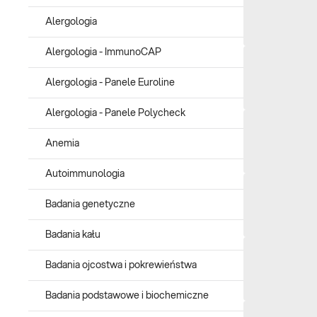
Warto także zwrócić uwagę na badanie pod kątem zakażenia wiru
dziecka, co skutkuje rozwojem infekcji HIV oraz z czasem pojaw
Alergologia
Ważnym badaniem podczas ciąży jest także OGTT, czyli doustny te
Alergologia - ImmunoCAP
Zaleca się także okresową kontrolę poziomu TSH, czyli hormonu 
Alergologia - Panele Euroline
Alergologia - Panele Polycheck
Anemia
Autoimmunologia
Badania genetyczne
Badania kału
Badania ojcostwa i pokrewieństwa
Badania podstawowe i biochemiczne