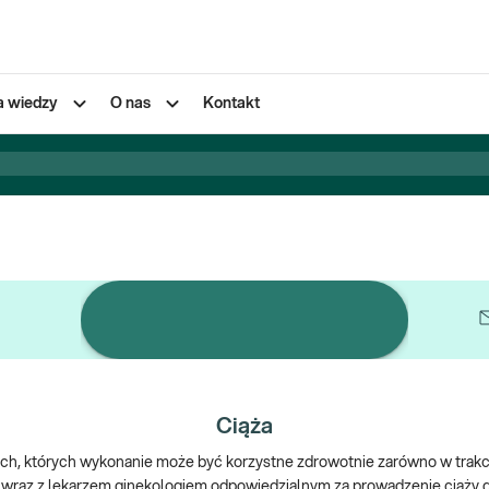
a wiedzy
O nas
Kontakt
Pojedyncze badania
Ciąża
ych, których wykonanie może być korzystne zdrowotnie zarówno w trakcie
 wraz z lekarzem ginekologiem odpowiedzialnym za prowadzenie ciąży d