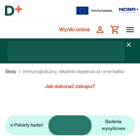
Wyniki online
Sklep
/
Immunoglobuliny, składniki dopełniacza i inne białka
Jak dokonać zakupu?
Pojedyncze
Badania
e-Pakiety badań
badania
wysyłkowe