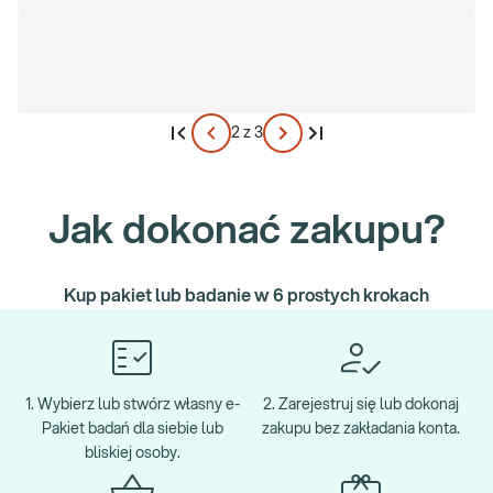
występowaniem dolegliwości chorobowych. Schorzenia układu
immunologicznego charakteryzują się niezwykłą złożonością
patomechanizmów odpowiedzialnych za ich rozwój. Z tego
powodu przeprowadzenie badań w tym zakresie oraz uzyskane
wyniki zawsze powinny być konsultowane z lekarzem
specjalizującym się w tego typu chorobach.
2 z 3
Jak dokonać zakupu?
Kup pakiet lub badanie w 6 prostych krokach
1. Wybierz lub stwórz własny e-
2. Zarejestruj się lub dokonaj
Pakiet badań dla siebie lub
zakupu bez zakładania konta.
bliskiej osoby.