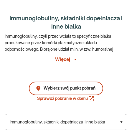
Immunoglobuliny, składniki dopełniacza i
inne białka
Immunoglobuliny, czyli przeciwciała to specyficzne białka
produkowane przez komórki plazmatyczne układu
odpornościowego. Biorą one udział m.in. w tzw. humoralnej
odpowiedzi odpornościowej, która odgrywa istotną rolę w obronie
Więcej
organizmu przed zakażeniami bakteriami, wirusami oraz innymi
drobnoustrojami chorobotwórczymi. Wyróżnia się 5 klas
immunoglobulin, z czego każda z nich odgrywa inną rolę w
mechanizmach odpornościowych. Zaburzenia w ich produkcji
mogą prowadzić do osłabienia odporności oraz występowania
Wybierz swój punkt pobrań
częstszych infekcji i chorób.
Sprawdź pobranie w domu
Immunoglobulina klasy A (IgA) obecne są przede wszystkim w
wydzielinach błon śluzowych. Ocena poziomów tego białka we
krwi najczęściej zlecana jest przez lekarza podczas diagnozowania
Immunoglobuliny, składniki dopełniacza i inne białka
niedoborów przeciwciał IgA oraz chorób onkologicznych, podczas
których dochodzi do nadmiernej produkcji IgA, jak np. w przebiegu