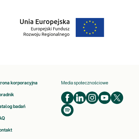
trona korporacyjna
Media społecznościowe
oradnik
atalog badań
AQ
ontakt