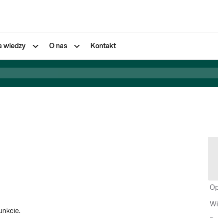
a wiedzy
O nas
Kontakt
Op
Wi
unkcie.