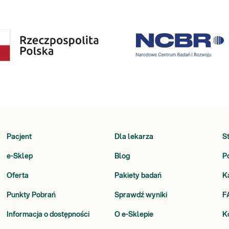
Pacjent
Dla lekarza
S
e-Sklep
Blog
P
Oferta
Pakiety badań
K
Punkty Pobrań
Sprawdź wyniki
F
Informacja o dostępności
O e-Sklepie
K