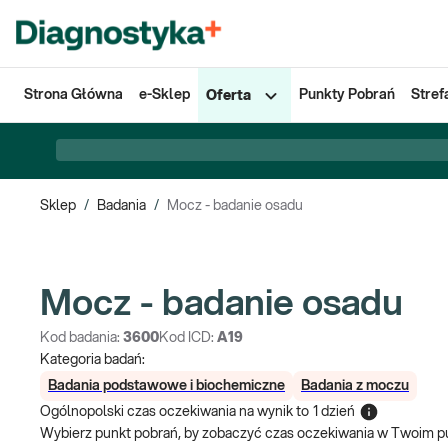
Strona Główna
e-Sklep
Punkty Pobrań
Stref
Oferta
Sklep
/
Badania
/
Mocz - badanie osadu
Mocz - badanie osadu
Kod badania:
3600
Kod ICD:
A19
Kategoria badań:
Badania podstawowe i biochemiczne
Badania z moczu
Ogólnopolski czas oczekiwania na wynik
to
1 dzień
Wybierz punkt pobrań, by zobaczyć czas oczekiwania w Twoim p